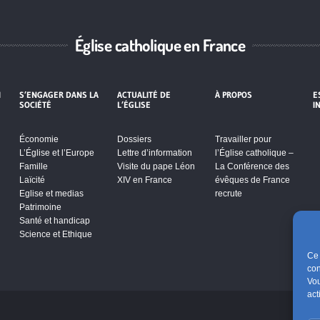
Église catholique en France
I
S’ENGAGER DANS LA
ACTUALITÉ DE
À PROPOS
E
SOCIÉTÉ
L’ÉGLISE
I
Économie
Dossiers
Travailler pour
L’Église et l’Europe
Lettre d’information
l’Église catholique –
Famille
Visite du pape Léon
La Conférence des
Laïcité
XIV en France
évêques de France
Eglise et medias
recrute
Patrimoine
Santé et handicap
Science et Ethique
Ce 
con
Vou
act