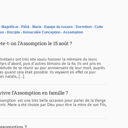
Magnificat
Piétà
Marie
Equipe du rosaire
Dormition
Culte
lus
Disciple
Immaculée Conception
Assomption
te-t-on l’Assomption le 15 août ?
hrétiens ont très vite voulu honorer la mémoire de leurs
tyrs d’abord, puis d’autres témoins de la foi. Ils ont pris en
habitude de se réunir au jour anniversaire de leur mort, auprès
s quand cela était possible. Ils voyaient en effet ce jour
s natalis, […]
vre l’Assomption en famille ?
ssomption est une très belle occasion pour parler de la Vierge
nts. Marie a été choisie par Dieu pour être la mère de son Fils,
’Assomption ?