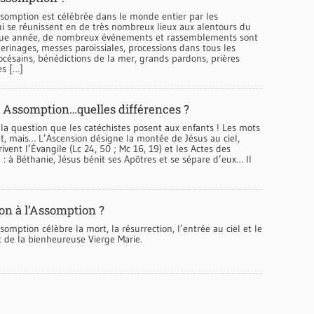
ssomption est célébrée dans le monde entier par les
ui se réunissent en de très nombreux lieux aux alentours du
que année, de nombreux événements et rassemblements sont
lerinages, messes paroissiales, processions dans tous les
océsains, bénédictions de la mer, grands pardons, prières
es […]
 Assomption…quelles différences ?
 la question que les catéchistes posent aux enfants ! Les mots
t, mais… L’Ascension désigne la montée de Jésus au ciel,
vent l’Évangile (Lc 24, 50 ; Mc 16, 19) et les Actes des
) : à Béthanie, Jésus bénit ses Apôtres et se sépare d’eux… Il
-on à l’Assomption ?
ssomption célèbre la mort, la résurrection, l’entrée au ciel et le
de la bienheureuse Vierge Marie.