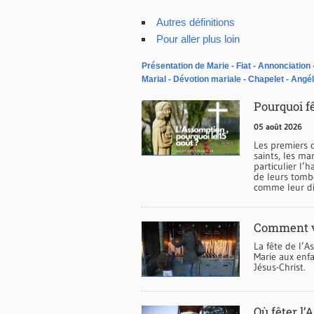
Autres définitions
Pour aller plus loin
Présentation de Marie
Fiat
Annonciation
Marial
Dévotion mariale
Chapelet
Angé
Pourquoi fê
05 août 2026
Les premiers c
saints, les mar
particulier l’
de leurs tombe
comme leur die
Comment vi
La fête de l’A
Marie aux enfa
Jésus-Christ.
Où fêter l