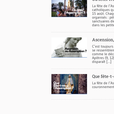
La fête de l’A
catholiques q
15 août. Cha
organisés : pè
sanctuaires di
dans les petit
Ascension,
C’est toujours
se ressemblen
comme le décri
Apôtres (9, 12
disparaît […]
Que fête-t
La fête de l’A
couronnement 