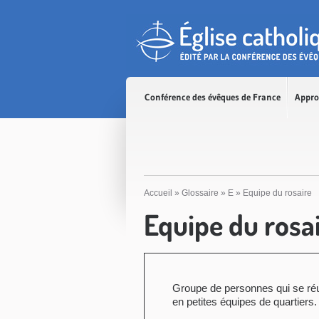
Accès direct au contenu
Accès direct à la recherche
Accès direct au menu
Conférence des évêques de France
Appro
Accueil
»
Glossaire
»
E
»
Equipe du rosaire
Equipe du rosa
Groupe de personnes qui se réun
en petites équipes de quartiers.