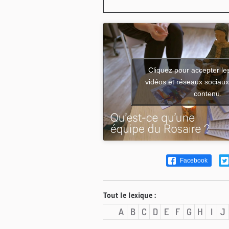
Cliquez pour accepter le
vidéos et réseaux sociaux 
contenu.
Facebook
Tout le lexique :
A
B
C
D
E
F
G
H
I
J