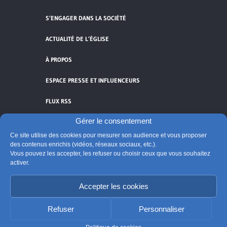
S’ENGAGER DANS LA SOCIÉTÉ
ACTUALITÉ DE L’ÉGLISE
À PROPOS
ESPACE PRESSE ET INFLUENCEURS
FLUX RSS
Gérer le consentement
Ce site utilise des cookies pour mesurer son audience et vous proposer
des contenus enrichis (vidéos, réseaux sociaux, etc.).
Cliquez pour accepter les cookies de
Vous pouvez les accepter, les refuser ou choisir ceux que vous souhaitez
activer.
vidéos et réseaux sociaux et activer ce
© Église catholique en France
contenu.
Édité par la Conférence des évêques de France
Accepter les cookies
Suivre @Eglisecatho
Refuser
Personnaliser