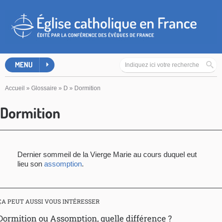
MENU
Accueil
»
Glossaire
»
D
»
Dormition
Dormition
Dernier sommeil de la Vierge Marie au cours duquel eut
lieu son
assomption
.
ÇA PEUT AUSSI VOUS INTÉRESSER
Dormition ou Assomption, quelle différence ?