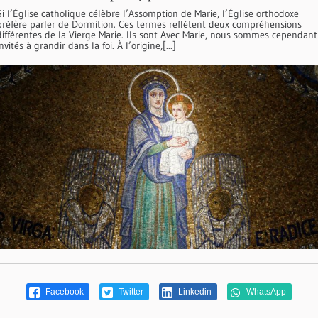
Si l’Église catholique célèbre l’Assomption de Marie, l’Église orthodoxe
préfère parler de Dormition. Ces termes reflètent deux compréhensions
différentes de la Vierge Marie. Ils sont Avec Marie, nous sommes cependant
invités à grandir dans la foi. À l’origine,[...]
Facebook
Twitter
Linkedin
WhatsApp