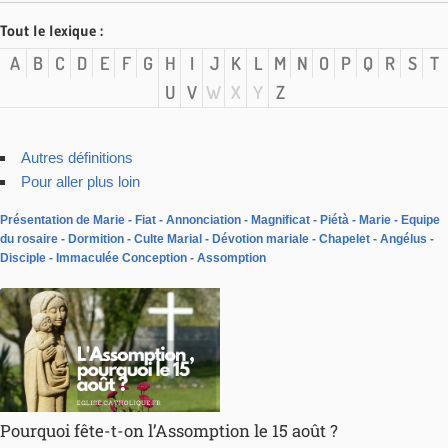
Tout le lexique :
A
B
C
D
E
F
G
H
I
J
K
L
M
N
O
P
Q
R
S
T
U
V
W
X
Y
Z
Autres définitions
Pour aller plus loin
Présentation de Marie
Fiat
Annonciation
Magnificat
Piétà
Marie
Equipe
du rosaire
Dormition
Culte Marial
Dévotion mariale
Chapelet
Angélus
Disciple
Immaculée Conception
Assomption
Pourquoi fête-t-on l’Assomption le 15 août ?