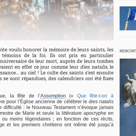
vite voulu honorer la mémoire de leurs saints, les
RENCONT
 témoins de la foi. Ils ont pris en particulier
anniversaire de leur mort, auprès de leurs tombes
oyaient en effet ce jour comme leur
dies natalis
, le
ssance… au ciel ! Le culte des saints s’est ensuite
es se sont répandues, des calendriers ont été fixés
e, la fête de l’
Assomption
(«
Que fête-t-on à
re pour l’Église ancienne de célébrer le
dies natalis
e difficulté : le Nouveau Testament n’évoque jamais
restre de Marie et seule la littérature apocryphe en
s ou moins légendaires ; en fonction de ces récits,
e et les premiers chrétiens ont même été jusqu’à