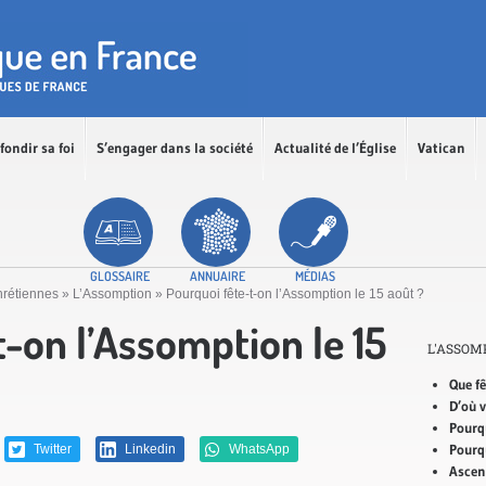
fondir sa foi
S’engager dans la société
Actualité de l’Église
Vatican
GLOSSAIRE
ANNUAIRE
MÉDIAS
hrétiennes
»
L’Assomption
»
Pourquoi fête-t-on l’Assomption le 15 août ?
-on l’Assomption le 15
L'ASSOM
Que f
D’où v
Pourqu
Pourq
Twitter
Linkedin
WhatsApp
Ascen