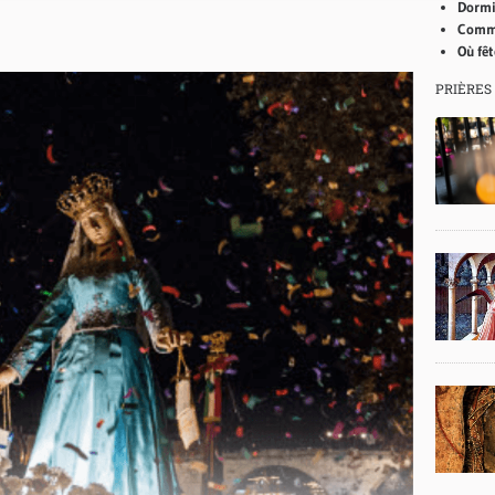
Dormi
Comme
Où fê
PRIÈRES