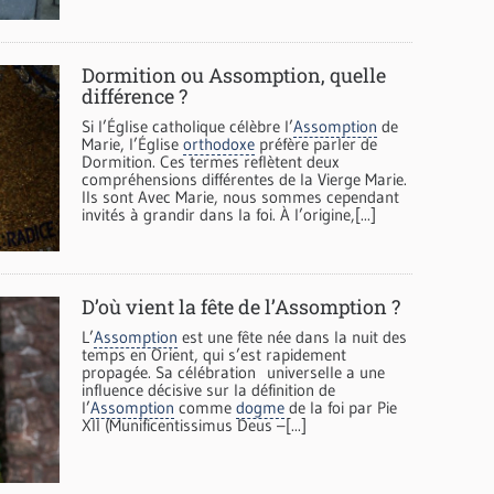
Dormition ou Assomption, quelle
différence ?
Si l’Église catholique célèbre l’
Assomption
de
Marie, l’Église
orthodoxe
préfère parler de
Dormition. Ces termes reflètent deux
compréhensions différentes de la Vierge Marie.
Ils sont Avec Marie, nous sommes cependant
invités à grandir dans la foi. À l’origine,[...]
D’où vient la fête de l’Assomption ?
L’
Assomption
est une fête née dans la nuit des
temps en Orient, qui s’est rapidement
propagée. Sa célébration universelle a une
influence décisive sur la définition de
l’
Assomption
comme
dogme
de la foi par Pie
XII (Munificentissimus Deus –[...]