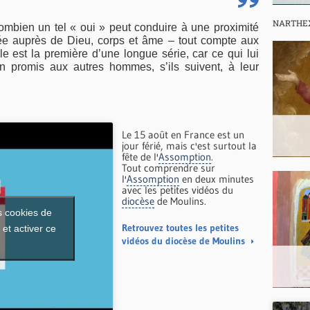
NARTHE
combien un tel « oui » peut conduire à une proximité
vée auprès de Dieu, corps et âme – tout compte aux
lle est la première d’une longue série, car ce qui lui
tin promis aux autres hommes, s’ils suivent, à leur
Le 15 août en France est un
jour férié, mais c'est surtout la
fête de l'
Assomption
.
Tout comprendre sur
l'
Assomption
en deux minutes
avec les petites vidéos du
diocèse
de Moulins.
s cookies de
Retrouvez toutes les petites
et activer ce
vidéos du diocèse de Moulins