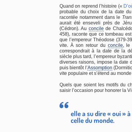
Quand on reprend l’histoire («
D’où
probable du choix de la date du 
racontée notamment dans le
Tran
aurait été enseveli près de Jér
(Cédron). Au
concile
de Chalcédoi
458), raconte que ce tombeau est 
que l’empereur Théodose (379-395) 
vite. À son retour du
concile
, l
correspondrait à la date de la d
siècle plus tard, l’empereur byzant
diverses raisons, impose la date 
puis bientôt l’
Assomption
(Dormiti
vite populaire et s’étend au monde 
Quels que soient les motifs du cho
saisir l’occasion pour honorer la V
elle a su dire « oui » 
celle du monde.