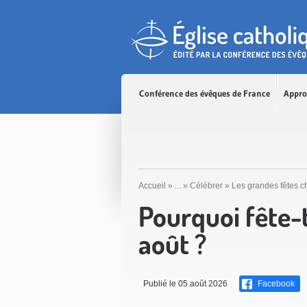
Accès direct au contenu
Accès direct à la recherche
Accès direct au menu
Conférence des évêques de France
Appro
Accueil
»
...
»
Célébrer
»
Les grandes fêtes c
Pourquoi fête-t
août ?
Publié le 05 août 2026
Facebook