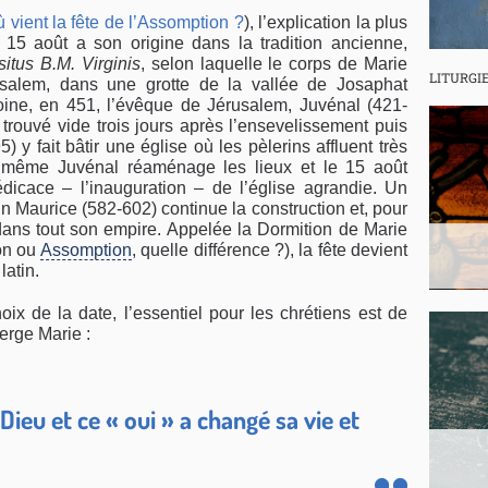
 vient la fête de l’Assomption ?
), l’explication la plus
15 août a son origine dans la tradition ancienne,
situs B.M. Virginis
, selon laquelle le corps de Marie
LITURGI
usalem, dans une grotte de la vallée de Josaphat
ne, en 451, l’évêque de Jérusalem, Juvénal (421-
trouvé vide trois jours après l’ensevelissement puis
y fait bâtir une église où les pèlerins affluent très
e même Juvénal réaménage les lieux et le 15 août
édicace – l’inauguration – de l’église agrandie. Un
in Maurice (582-602) continue la construction et, pour
dans tout son empire. Appelée la Dormition de Marie
on ou
Assomption
, quelle différence ?), la fête devient
latin.
ix de la date, l’essentiel pour les chrétiens est de
ierge Marie :
à Dieu et ce « oui » a changé sa vie et