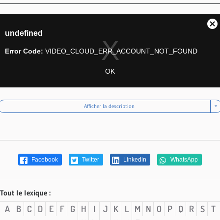
Afficher la description
Facebook
Twitter
Linkedin
WhatsApp
Tout le lexique :
A
B
C
D
E
F
G
H
I
J
K
L
M
N
O
P
Q
R
S
T