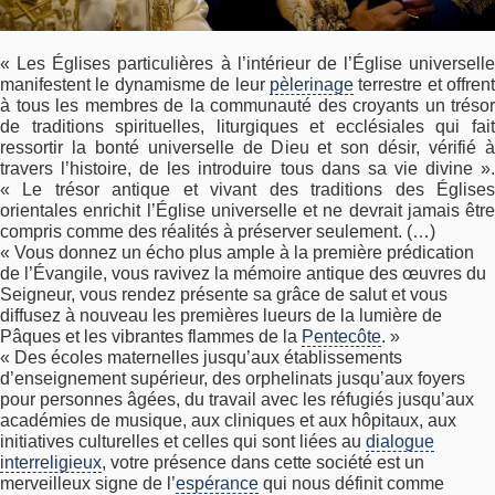
« Les Églises particulières à l’intérieur de l’Église universelle
manifestent le dynamisme de leur
pèlerinage
terrestre et offrent
à tous les membres de la communauté des croyants un trésor
de traditions spirituelles, liturgiques et ecclésiales qui fait
ressortir la bonté universelle de Dieu et son désir, vérifié à
travers l’histoire, de les introduire tous dans sa vie divine ».
« Le trésor antique et vivant des traditions des Églises
orientales enrichit l’Église universelle et ne devrait jamais être
compris comme des réalités à préserver seulement. (…)
« Vous donnez un écho plus ample à la première prédication
de l’Évangile, vous ravivez la mémoire antique des œuvres du
Seigneur, vous rendez présente sa grâce de salut et vous
diffusez à nouveau les premières lueurs de la lumière de
Pâques et les vibrantes flammes de la
Pentecôte
. »
« Des écoles maternelles jusqu’aux établissements
d’enseignement supérieur, des orphelinats jusqu’aux foyers
pour personnes âgées, du travail avec les réfugiés jusqu’aux
académies de musique, aux cliniques et aux hôpitaux, aux
initiatives culturelles et celles qui sont liées au
dialogue
interreligieux
, votre présence dans cette société est un
merveilleux signe de l’
espérance
qui nous définit comme