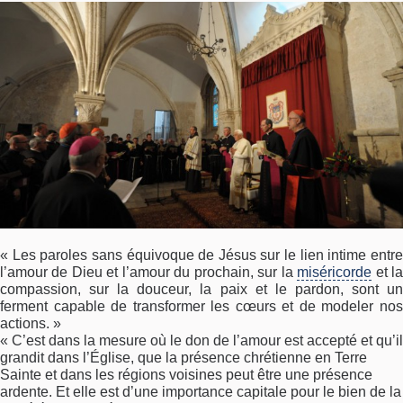
« Les paroles sans équivoque de Jésus sur le lien intime entre
l’amour de Dieu et l’amour du prochain, sur la
miséricorde
et l
compassion, sur la douceur, la paix et le pardon, sont un
ferment capable de transformer les cœurs et de modeler nos
actions. »
« C’est dans la mesure où le don de l’amour est accepté et qu’il
grandit dans l’Église, que la présence chrétienne en Terre
Sainte et dans les régions voisines peut être une présence
ardente. Et elle est d’une importance capitale pour le bien de la