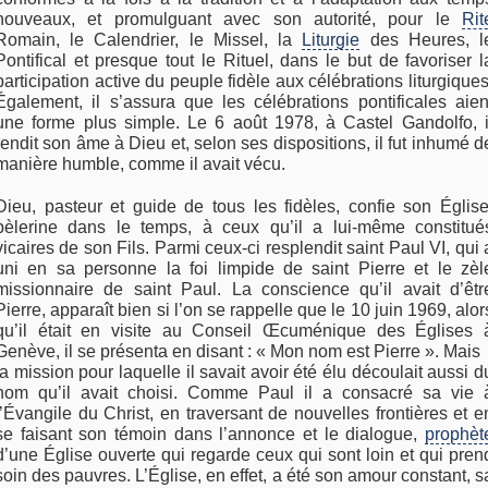
nouveaux, et promulguant avec son autorité, pour le
Rit
Romain, le Calendrier, le Missel, la
Liturgie
des Heures, l
Pontifical et presque tout le Rituel, dans le but de favoriser l
participation active du peuple fidèle aux célébrations liturgiques
Également, il s’assura que les célébrations pontificales aien
une forme plus simple. Le 6 août 1978, à Castel Gandolfo, i
rendit son âme à Dieu et, selon ses dispositions, il fut inhumé d
manière humble, comme il avait vécu.
Dieu, pasteur et guide de tous les fidèles, confie son Église
pèlerine dans le temps, à ceux qu’il a lui-même constitué
vicaires de son Fils. Parmi ceux-ci resplendit saint Paul VI, qui 
uni en sa personne la foi limpide de saint Pierre et le zèl
missionnaire de saint Paul. La conscience qu’il avait d’êtr
Pierre, apparaît bien si l’on se rappelle que le 10 juin 1969, alor
qu’il était en visite au Conseil Œcuménique des Églises 
Genève, il se présenta en disant : « Mon nom est Pierre ». Mais
la mission pour laquelle il savait avoir été élu découlait aussi d
nom qu’il avait choisi. Comme Paul il a consacré sa vie 
l’Évangile du Christ, en traversant de nouvelles frontières et e
se faisant son témoin dans l’annonce et le dialogue,
prophèt
d’une Église ouverte qui regarde ceux qui sont loin et qui pren
soin des pauvres. L’Église, en effet, a été son amour constant, s