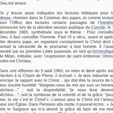
Dieu est amour.
On y trouve aussi indiquées les lectures bibliques pour l
Messe
, choisies dans le Commun des papes, et comme lectur
pour l’Office des lectures certains passages de l’
homéli
prononcée lors de la dernière session publique du
Concile
, le 
décembre 1965, synthétisée sous le thème : Pour connaîtr
Dieu, il faut connaître l’homme. Paul VI a vécu, avant et aprè
être devenu pape, en regardant constamment le Christ dont i
sentait la nécessité de le proclamer à tout homme. Il l’avai
montré par sa première Lettre pastorale, en tant qu’
Archevêqu
de Milan, intitulée, avec l’expression de saint Ambroise: Omni
nobis est Christus.
Dans une réflexion du 5 août 1963, un mois et demi après so
élection à la Chaire de Pierre, il écrivait: « Je dois retourner a
principe: le rapport avec le Christ… qui doit être la source de l
plus sincère humilité: “éloignez-vous de moi qui suis un homm
pécheur…” ; soit la disponibilité: “je vous ferai deveni
pêcheur…”; soit la symbiose de la volonté et de la grâce: “pou
moi, la vie c’est le Christ”». L’amour pour le Christ est l’amou
pour son Église. Dans Pensiero alla morte, il pouvait écrire : « J
prie le Seigneur qui m’a donné la grâce de faire de ma mor