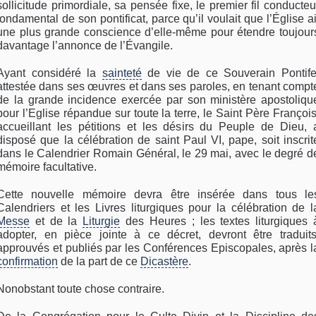
sollicitude primordiale, sa pensée fixe, le premier fil conducteu
fondamental de son pontificat, parce qu’il voulait que l’Église ai
une plus grande conscience d’elle-même pour étendre toujour
davantage l’annonce de l’Évangile.
Ayant considéré la
sainteté
de vie de ce Souverain Pontife
attestée dans ses œuvres et dans ses paroles, en tenant compt
de la grande incidence exercée par son ministère apostoliqu
pour l’Eglise répandue sur toute la terre, le Saint Père François
accueillant les pétitions et les désirs du Peuple de Dieu, 
disposé que la célébration de saint Paul VI, pape, soit inscrit
dans le Calendrier Romain Général, le 29 mai, avec le degré d
mémoire facultative.
Cette nouvelle mémoire devra être insérée dans tous le
Calendriers et les Livres liturgiques pour la célébration de l
Messe
et de la
Liturgie
des Heures ; les textes liturgiques 
adopter, en pièce jointe à ce décret, devront être traduits
approuvés et publiés par les Conférences Episcopales, après l
confirmation
de la part de ce
Dicastère
.
Nonobstant toute chose contraire.