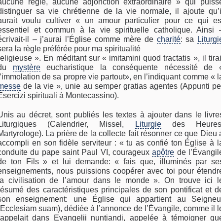
aucune règle, aucune adjonction extraordinaire » qui puiss
distinguer sa vie chrétienne de la vie normale, il ajoute qu’i
aurait voulu cultiver « un amour particulier pour ce qui es
essentiel et commun à la vie spirituelle catholique. Ainsi 
écrivait-il – j’aurai l’Église comme mère de
charité
: sa
Liturgi
sera la règle préférée pour ma spiritualité
religieuse ». En méditant sur « imitamini quod tractatis », il tirai
du
mystère
eucharistique la conséquente nécessité de 
l’immolation de sa propre vie partout», en l’indiquant comme « l
messe
de la vie », unie au semper gratias agentes (Appunti pe
Esercizi spirituali à Montecassino).
Unis au décret, sont publiés les textes à ajouter dans le livre
Liturgiques (Calendrier, Missel,
Liturgie
des Heures
Martyrologe). La prière de la collecte fait résonner ce que Dieu 
accompli en son fidèle serviteur : « tu as confié ton Église à l
conduite du pape saint Paul VI, courageux
apôtre
de l’Évangil
de ton Fils » et lui demande: « fais que, illuminés par se
enseignements, nous puissions coopérer avec toi pour étendr
la civilisation de l’amour dans le monde ». On trouve ici l
résumé des caractéristiques principales de son pontificat et d
son enseignement: une Église qui appartient au Seigneu
(Ecclesiam suam), dédiée à l’annonce de l’Évangile, comme il l
rappelait dans Evangelii nuntiandi, appelée à témoigner qu