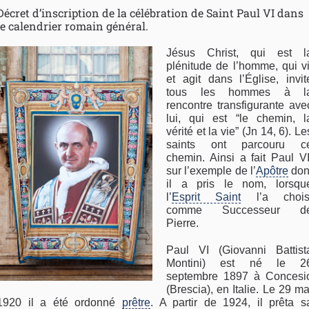
Décret d’inscription de la célébration de Saint Paul VI dans
le calendrier romain général.
Jésus Christ, qui est l
plénitude de l’homme, qui vi
et agit dans l’Église, invit
tous les hommes à l
rencontre transfigurante ave
lui, qui est “le chemin, l
vérité et la vie” (Jn 14, 6). Le
saints ont parcouru c
chemin. Ainsi a fait Paul VI
sur l’exemple de l’
Apôtre
don
il a pris le nom, lorsqu
l’
Esprit Saint
l’a chois
comme Successeur d
Pierre.
Paul VI (Giovanni Battist
Montini) est né le 2
septembre 1897 à Concesi
(Brescia), en Italie. Le 29 ma
1920 il a été ordonné
prêtre
. A partir de 1924, il prêta s