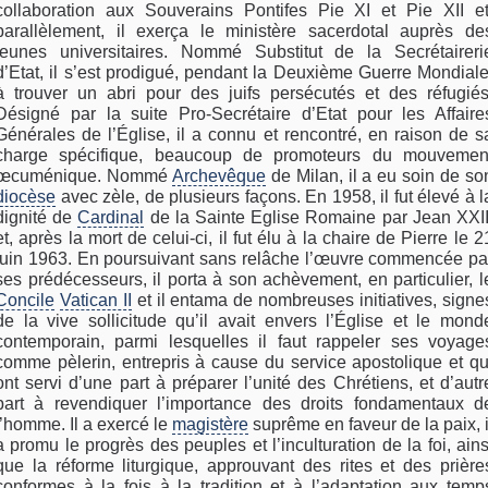
collaboration aux Souverains Pontifes Pie XI et Pie XII et
parallèlement, il exerça le ministère sacerdotal auprès de
jeunes universitaires. Nommé Substitut de la Secrétaireri
d’Etat, il s’est prodigué, pendant la Deuxième Guerre Mondiale
à trouver un abri pour des juifs persécutés et des réfugiés
Désigné par la suite Pro-Secrétaire d’Etat pour les Affaire
Générales de l’Église, il a connu et rencontré, en raison de s
charge spécifique, beaucoup de promoteurs du mouvemen
œcuménique. Nommé
Archevêque
de Milan, il a eu soin de so
diocèse
avec zèle, de plusieurs façons. En 1958, il fut élevé à l
dignité de
Cardinal
de la Sainte Eglise Romaine par Jean XXII
et, après la mort de celui-ci, il fut élu à la chaire de Pierre le 2
juin 1963. En poursuivant sans relâche l’œuvre commencée pa
ses prédécesseurs, il porta à son achèvement, en particulier, l
Concile
Vatican II
et il entama de nombreuses initiatives, signe
de la vive sollicitude qu’il avait envers l’Église et le mond
contemporain, parmi lesquelles il faut rappeler ses voyage
comme pèlerin, entrepris à cause du service apostolique et qu
ont servi d’une part à préparer l’unité des Chrétiens, et d’autr
part à revendiquer l’importance des droits fondamentaux d
l’homme. Il a exercé le
magistère
suprême en faveur de la paix, i
a promu le progrès des peuples et l’inculturation de la foi, ains
que la réforme liturgique, approuvant des rites et des prière
conformes à la fois à la tradition et à l’adaptation aux temp