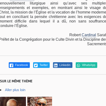
renouvellement liturgique ainsi qu’avec ses multiple
enseignements et exemples, en montrant ainsi le visage d
Christ, la mission de l’Église et la vocation de l’homme moderne
tout en conciliant la pensée chrétienne avec les exigences d
moment difficile dans lequel il a dû, non sans souffrance
conduire l’Église.
Robert
Cardinal
Sara
Préfet de la Congrégation pour le Culte Divin et la Discipline de
Sacrement
Facebook
Twitter
Linkedin
WhatsApp
SUR LE MÊME THÈME
Aller plus loin