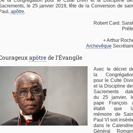
De la Congrégation pour le Culte Divin et la Discipline de
Sacrements, le 25 janvier 2019, fête de la Conversion de sain
Paul,
apôtre
.
Robert Card. Sara
Préfe
+ Arthur Roch
Archevêque
Secrétair
Courageux
apôtre
de l’Évangile
Avec le décret d
la Congrégatio
pour le Culte Divi
et la Discipline de
Sacrements dat
du 25 janvier, l
pape François 
établi que l
mémoire de Sain
Paul VI soit inséré
dans le Calendrie
Général Romain