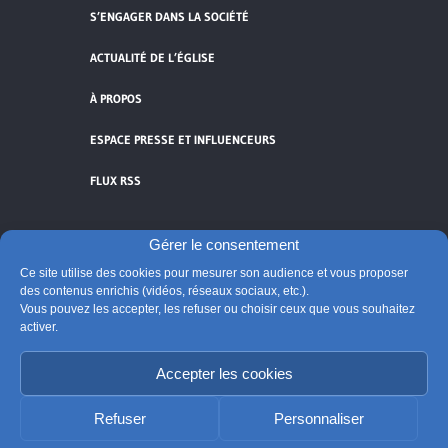
S’ENGAGER DANS LA SOCIÉTÉ
ACTUALITÉ DE L’ÉGLISE
À PROPOS
ESPACE PRESSE ET INFLUENCEURS
FLUX RSS
Gérer le consentement
Ce site utilise des cookies pour mesurer son audience et vous proposer
Cliquez pour accepter les cookies de
des contenus enrichis (vidéos, réseaux sociaux, etc.).
vidéos et réseaux sociaux et activer ce
Vous pouvez les accepter, les refuser ou choisir ceux que vous souhaitez
activer.
© Église catholique en France
contenu.
Édité par la Conférence des évêques de France
Accepter les cookies
Suivre @Eglisecatho
Refuser
Personnaliser