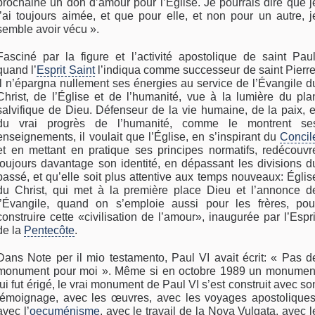
prochaine un don d’amour pour l’Église. Je pourrais dire que j
l’ai toujours aimée, et que pour elle, et non pour un autre, j
semble avoir vécu ».
Fasciné par la figure et l’activité apostolique de saint Paul
quand l’
Esprit Saint
l’indiqua comme successeur de saint Pierre
il n’épargna nullement ses énergies au service de l’Évangile d
Christ, de l’Église et de l’humanité, vue à la lumière du pla
salvifique de Dieu. Défenseur de la vie humaine, de la paix, e
du vrai progrès de l’humanité, comme le montrent se
enseignements, il voulait que l’Église, en s’inspirant du
Concil
et en mettant en pratique ses principes normatifs, redécouvr
toujours davantage son identité, en dépassant les divisions d
passé, et qu’elle soit plus attentive aux temps nouveaux: Églis
du Christ, qui met à la première place Dieu et l’annonce d
l’Évangile, quand on s’emploie aussi pour les frères, pou
construire cette «civilisation de l’amour», inaugurée par l’Espri
de la
Pentecôte
.
Dans Note per il mio testamento, Paul VI avait écrit: « Pas d
monument pour moi ». Même si en octobre 1989 un monumen
lui fut érigé, le vrai monument de Paul VI s’est construit avec so
témoignage, avec les œuvres, avec les voyages apostoliques
avec l’
oecuménisme
, avec le travail de la Nova Vulgata, avec l