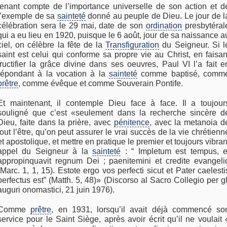
tenant compte de l’importance universelle de son action et d
l’exemple de sa
sainteté
donné au peuple de Dieu. Le jour de l
célébration sera le 29 mai, date de son
ordination
presbytéral
qui a eu lieu en 1920, puisque le 6 août, jour de sa naissance a
ciel, on célèbre la fête de la
Transfiguration
du Seigneur. Si l
saint est celui qui conforme sa propre vie au Christ, en faisan
fructifier la grâce divine dans ses oeuvres, Paul VI l’a fait e
répondant à la vocation à la
sainteté
comme baptisé, comm
prêtre
, comme évêque et comme Souverain Pontife.
Et maintenant, il contemple Dieu face à face. Il a toujour
souligné que c’est «seulement dans la recherche sincère d
Dieu, faite dans la prière, avec
pénitence
, avec la metanoia d
tout l’être, qu’on peut assurer le vrai succès de la vie chrétienn
et apostolique, et mettre en pratique le premier et toujours vibran
appel du Seigneur à la
sainteté
: “ Impletum est tempus, e
appropinquavit regnum Dei ; paenitemini et credite evangeli
(Marc. 1, 1, 15). Estote ergo vos perfecti sicut et Pater caelesti
perfectus est” (Matth. 5, 48)» (Discorso al Sacro Collegio per gl
auguri onomastici, 21 juin 1976).
Comme
prêtre
, en 1931, lorsqu’il avait déjà commencé so
service pour le Saint Siège, après avoir écrit qu’il ne voulait 