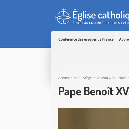
Accès direct au contenu
Accès direct à la recherche
Accès direct au menu
Conférence des évêques de France
Appro
Accueil
»
Saint-Siège et Vatican
»
Tout savoir
Pape Benoît XV