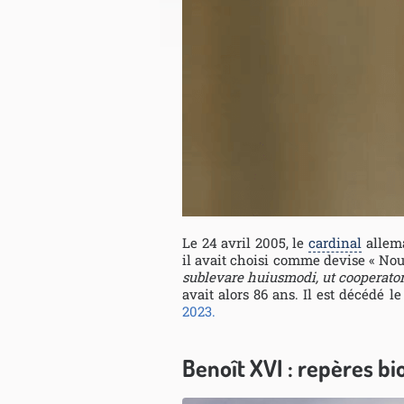
Le 24 avril 2005, le
cardinal
allema
il avait choisi comme devise « Nou
sublevare huiusmodi, ut cooperator
avait alors 86 ans. Il est décédé 
2023.
Benoît XVI : repères b