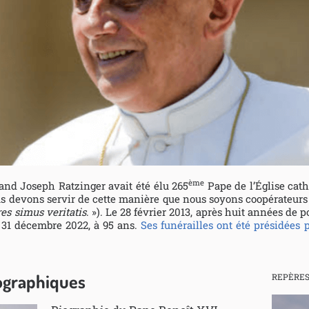
ème
nd Joseph Ratzinger avait été élu 265
Pape de l’Église cat
s devons servir de cette manière que nous soyons coopérateurs d
es simus veritatis
. »). Le 28 février 2013, après huit années de po
le 31 décembre 2022, à 95 ans.
Ses funérailles ont été présidées 
iographiques
REPÈRE