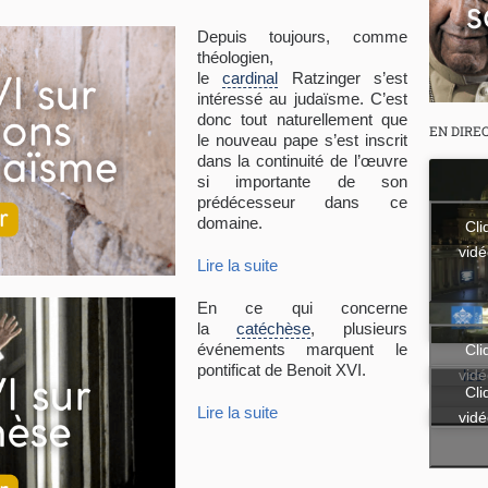
Depuis toujours, comme
théologien,
le
cardinal
Ratzinger s’est
intéressé au judaïsme. C’est
donc tout naturellement que
EN DIRE
le nouveau pape s’est inscrit
dans la continuité de l’œuvre
si importante de son
prédécesseur dans ce
domaine.
Cli
vidé
Lire la suite
En ce qui concerne
la
catéchèse
, plusieurs
événements marquent le
Cli
pontificat de Benoit XVI.
vidé
les
Cli
Lire la suite
vidé