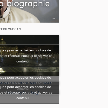
CT DU VATICAN
quez pour accepter les cookies de
os et réseaux sociaux et activer ce
contenu.
quez pour accepter les cookies de
os et réseaux sociaux et activer ce
 derniers tweets de Vatican News
quez pour accepter les cookies de
contenu.
os et réseaux sociaux et activer ce
Tweets by Pontifex_fr
contenu.