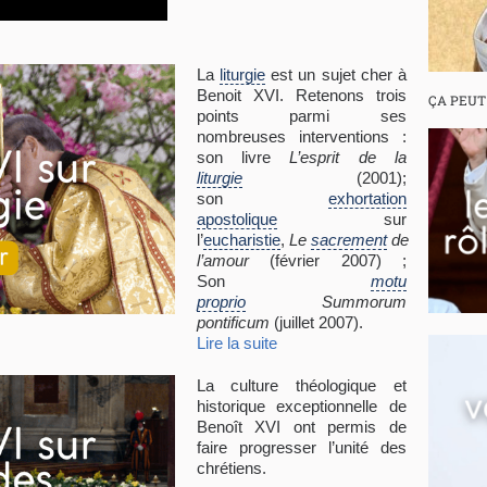
La
liturgie
est un sujet cher à
Benoit XVI. Retenons trois
ÇA PEUT
points parmi ses
nombreuses interventions :
son livre
L’esprit de la
liturgie
(2001);
son
exhortation
apostolique
sur
l’
eucharistie
,
Le
sacrement
de
l’amour
(février 2007) ;
Son
motu
proprio
Summorum
pontificum
(juillet 2007).
Lire la suite
La culture théologique et
historique exceptionnelle de
Benoît XVI ont permis de
faire progresser l’unité des
chrétiens.