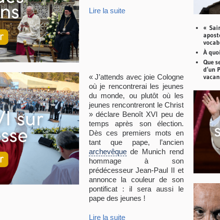
Lire la suite
« Sai
aposto
vocabu
À quoi
Que se
d’un 
« J’attends avec joie Cologne
vacan
où je rencontrerai les jeunes
du monde, ou plutôt où les
jeunes rencontreront le Christ
» déclare Benoît XVI peu de
temps après son élection.
Dès ces premiers mots en
tant que pape, l’ancien
archevêque
de Munich rend
hommage à son
prédécesseur Jean-Paul II et
annonce la couleur de son
pontificat : il sera aussi le
pape des jeunes !
Lire la suite