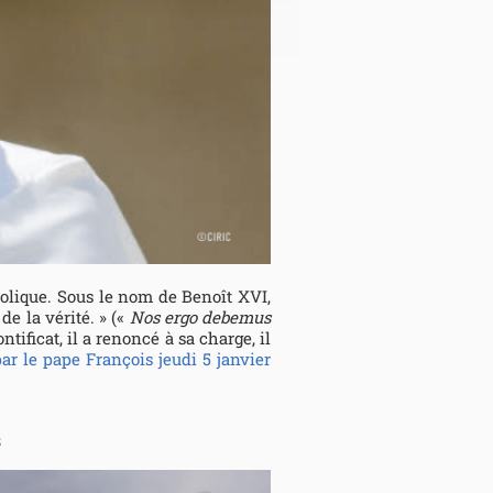
holique. Sous le nom de Benoît XVI,
e la vérité. » («
Nos ergo debemus
ntificat, il a renoncé à sa charge, il
par le pape François jeudi 5 janvier
S