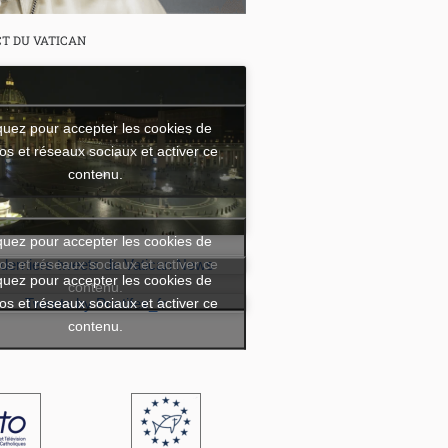
CT DU VATICAN
quez pour accepter les cookies de
os et réseaux sociaux et activer ce
contenu.
quez pour accepter les cookies de
os et réseaux sociaux et activer ce
 derniers tweets de Vatican News
quez pour accepter les cookies de
contenu.
os et réseaux sociaux et activer ce
Tweets by Pontifex_fr
contenu.