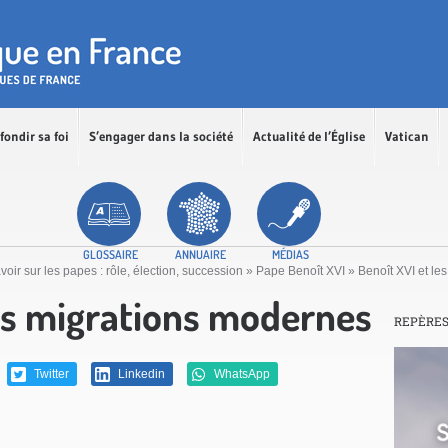
fondir sa foi
S’engager dans la société
Actualité de l’Église
Vatican
GLOSSAIRE
ANNUAIRE
MÉDIAS
voir sur les papes : rôle, élection, succession
»
Pape Benoît XVI
»
Benoît XVI et le
les migrations modernes
REPÈRE
Twitter
Linkedin
WhatsApp