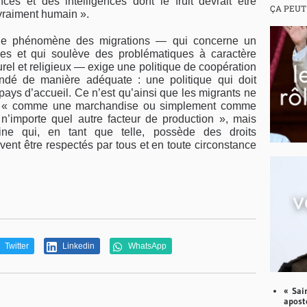
nces et des intelligences dont le fruit devrait être
ÇA PEUT
raiment humain ».
 le phénomène des migrations — qui concerne un
es et qui soulève des problématiques à caractère
urel et religieux — exige une politique de coopération
endé de manière adéquate : une politique qui doit
 pays d’accueil. Ce n’est qu’ainsi que les migrants ne
és « comme une marchandise ou simplement comme
n’importe quel autre facteur de production », mais
 qui, en tant que telle, possède des droits
ent être respectés par tous et en toute circonstance
Twitter
Linkedin
WhatsApp
« Sai
aposto