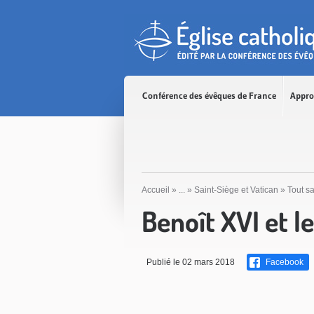
Accès direct au contenu
Accès direct à la recherche
Accès direct au menu
Conférence des évêques de France
Appro
Accueil
»
...
»
Saint-Siège et Vatican
»
Tout sa
Benoît XVI et 
Publié le 02 mars 2018
Facebook