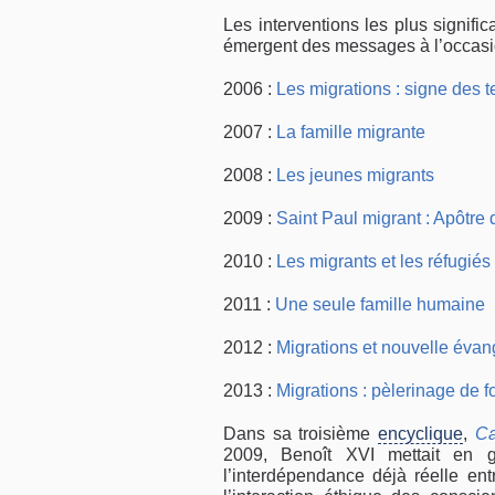
Les interventions les plus signifi
émergent des messages à l’occasio
2006 :
Les migrations : signe des 
2007 :
La famille migrante
2008 :
Les jeunes migrants
2009 :
Saint Paul migrant : Apôtre
2010 :
Les migrants et les réfugié
2011 :
Une seule famille humaine
2012 :
Migrations et nouvelle évan
2013 :
Migrations : pèlerinage de f
Dans sa troisième
encyclique
,
Ca
2009, Benoît XVI mettait en 
l’interdépendance déjà réelle e