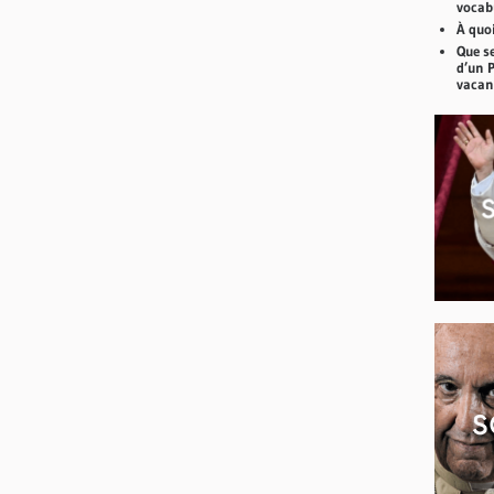
vocabu
À quoi
Que se
d’un 
vacan