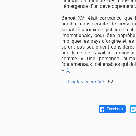
l’interaction éthique des conscie
l’émergence d’un développement v
Benoît XVI était convaincu que
nombre considérable de personn
social, économique, politique, cult
internationale, pour être appréh
impliquer les pays d’origine et les
seront pas seulement considér
une force de travail », comme « 
comme « une personne humaine
fondamentaux inaliénables qui doiv
»
[1]
.
[1]
Caritas in veritate
, 62.
Facebook