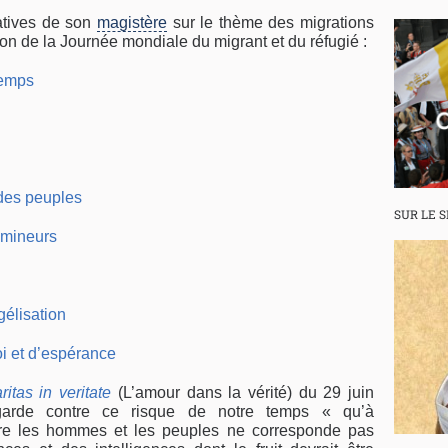
catives de son
magistère
sur le thème des migrations
n de la Journée mondiale du migrant et du réfugié :
temps
 des peuples
SUR LE S
s mineurs
gélisation
oi et d’espérance
ritas in veritate
(L’amour dans la vérité) du 29 juin
garde contre ce risque de notre temps « qu’à
ntre les hommes et les peuples ne corresponde pas