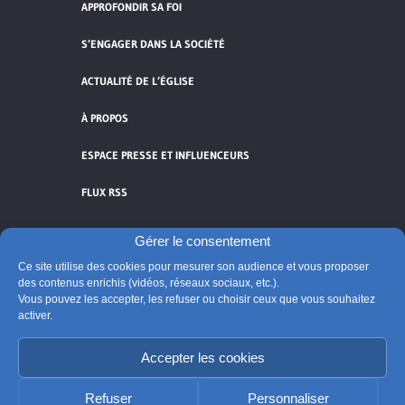
APPROFONDIR SA FOI
S’ENGAGER DANS LA SOCIÉTÉ
ACTUALITÉ DE L’ÉGLISE
À PROPOS
ESPACE PRESSE ET INFLUENCEURS
FLUX RSS
Gérer le consentement
Ce site utilise des cookies pour mesurer son audience et vous proposer
des contenus enrichis (vidéos, réseaux sociaux, etc.).
Cliquez pour accepter les cookies de
Vous pouvez les accepter, les refuser ou choisir ceux que vous souhaitez
vidéos et réseaux sociaux et activer ce
activer.
© Église catholique en France
contenu.
Édité par la Conférence des évêques de France
Accepter les cookies
Suivre @Eglisecatho
Refuser
Personnaliser