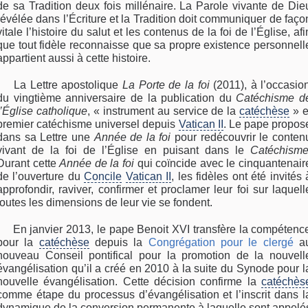
de sa Tradition deux fois millénaire. La Parole vivante de Die
révélée dans l’Écriture et la Tradition doit communiquer de faço
vitale l’histoire du salut et les contenus de la foi de l’Église, afi
que tout fidèle reconnaisse que sa propre existence personnell
appartient aussi à cette histoire.
La Lettre apostolique
La Porte de la foi
(2011), à l’occasio
du vingtième anniversaire de la publication du
Catéchisme d
l’Église catholique
, « instrument au service de la
catéchèse
» e
premier catéchisme universel depuis
Vatican II
. Le pape propos
dans sa Lettre une
Année de la foi
pour redécouvrir le conten
vivant de la foi de l’Église en puisant dans le
Catéchism
Durant cette
Année de la foi
qui coïncide avec le cinquantenair
de l’ouverture du
Concile
Vatican II
, les fidèles ont été invités 
approfondir, raviver, confirmer et proclamer leur foi sur laquell
toutes les dimensions de leur vie se fondent.
En janvier 2013, le pape Benoit XVI transfère la compétenc
pour la
catéchèse
depuis la
Congrégation pour le clergé
a
nouveau Conseil pontifical pour la promotion de la nouvell
évangélisation qu’il a créé en 2010 à la suite du Synode pour l
nouvelle évangélisation. Cette décision confirme la
catéchès
comme étape du processus d’évangélisation et l’inscrit dans l
dynamique de la conversion permanente à laquelle sont appelé