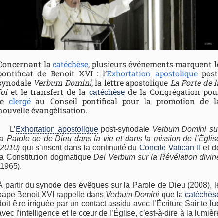
Concernant la
catéchèse
, plusieurs événements marquent l
pontificat de Benoit XVI : l’
Exhortation apostolique
post
synodale
Verbum Domini
, la lettre apostolique
La Porte de l
foi
et le transfert de la
catéchèse
de la Congrégation pou
le
clergé
au Conseil pontifical pour la promotion de l
nouvelle évangélisation.
L’
Exhortation apostolique
post-synodale
Verbum Domini su
la Parole de de Dieu dans la vie et dans la mission de l’Églis
(2010)
qui s’inscrit dans la continuité du
Concile
Vatican II
et d
la Constitution dogmatique
Dei Verbum sur la Révélation divin
(1965).
À partir du synode des évêques sur la Parole de Dieu (2008), l
pape Benoit XVI rappelle dans
Verbum Domini
que la
catéchès
doit être irriguée par un contact assidu avec l’Écriture Sainte lu
avec l’intelligence et le cœur de l’Église, c’est-à-dire à la lumièr