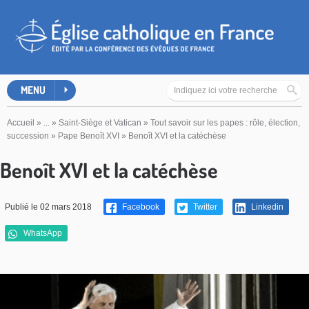
MENU
Accueil
»
...
»
Saint-Siège et Vatican
»
Tout savoir sur les papes : rôle, élection,
succession
»
Pape Benoît XVI
»
Benoît XVI et la catéchèse
Benoît XVI et la catéchèse
Publié le 02 mars 2018
Facebook
Twitter
Linkedin
WhatsApp