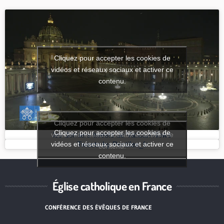
Cliquez pour accepter les cookies de
vidéos et réseaux sociaux et activer ce
contenu.
Cliquez pour accepter les cookies de
Cliquez pour accepter les cookies de
vidéos et réseaux sociaux et activer ce
les derniers tweets de Vatican News
vidéos et réseaux sociaux et activer ce
Tweets by Pontifex_fr
contenu.
contenu.
Église catholique en France
CONFÉRENCE DES ÉVÊQUES DE FRANCE