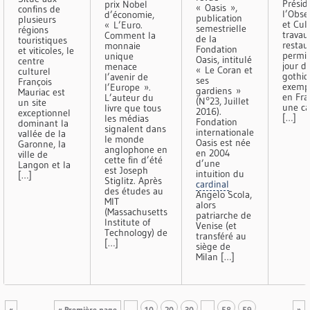
Présid
prix Nobel
« Oasis »,
confins de
l’Obse
d’économie,
publication
plusieurs
et Cul
« L’Euro.
semestrielle
régions
travau
Comment la
de la
touristiques
restau
monnaie
Fondation
et viticoles, le
permis
unique
Oasis, intitulé
centre
jour d
menace
« Le Coran et
culturel
gothiq
l’avenir de
ses
François
exemp
l’Europe ».
gardiens »
Mauriac est
en Fra
L’auteur du
(N°23, Juillet
un site
une ca
livre que tous
2016).
exceptionnel
[…]
les médias
Fondation
dominant la
signalent dans
internationale
vallée de la
le monde
Oasis est née
Garonne, la
anglophone en
en 2004
ville de
cette fin d’été
d’une
Langon et la
est Joseph
intuition du
[…]
Stiglitz. Après
cardinal
des études au
Angelo Scola,
MIT
alors
(Massachusetts
patriarche de
Institute of
Venise (et
Technology) de
transféré au
[…]
siège de
Milan […]
«
« Première page
…
10
20
30
…
58
59
»