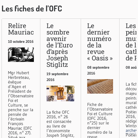
Les fiches de l’OFC
Relire
Le
Le
Les
Mauriac
sombre
dernier
pei
avenir
numéro
mur
10 octobre 2016
de l’Euro
de la
de l
d’après
revue
cat
Joseph
« Oasis »
de P
Stiglitz
08 septembre
08 aoû
Mgr Hubert
2016
19 septembre
Herbreteau,
2016
évêque
La fic
d’Agen et
découv
Président de
majeur
l’Observatoire
peintu
Foi et
murale
Fiche de
Culture, se
cathéd
l’Observatoire
penche sur la
Poitie
La fiche OFC
Foi et Culture
pensée de
2016, 
2016, n° 26
(OFC 2016,
l’écrivain
rédigé
est consacrée
n°25) sur le
François
Wintze
au livre de
dernier
Mauriac (OFC
arche
l’économiste
numéro de la
2016, n° 27).
Poitier
Jospeh Stiglitz,
revue
Situé aux