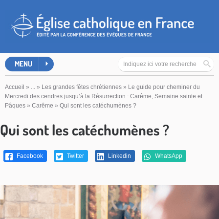
MENU
Accueil
»
...
»
Les grandes fêtes chrétiennes
»
Le guide pour cheminer du
Mercredi des cendres jusqu’à la Résurrection : Carême, Semaine sainte et
Pâques
»
Carême
»
Qui sont les catéchumènes ?
Qui sont les catéchumènes ?
Facebook
Twitter
Linkedin
WhatsApp