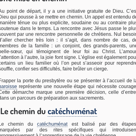
Au point de départ, il y a une initiative gratuite de Dieu. C’es
Dieu qui pousse à se mettre en chemin. Un appel est entendu d
manière ténue ou plus explicite, soudaine ou au contraire plu
soutenue dans le temps. La rencontre avec Jésus passe le plu
souvent par une rencontre personnelle de chrétiens. Nul besoi
d’aller chercher très loin : il s’agit, dans nombre de cas, d
membres de la famille : un conjoint, des grands-parents, un
belle-sœur, qui témoignent de leur foi au Christ. L’amour
l’attention à l’autre, la joie font signe. L’église est également pou
certains un lieu familier où l’on peut s’asseoir pour reprendr
souffle, confier ses difficultés, faire brûler un cierge.
Frapper la porte du presbytère ou se présenter à l’accueil de l
paroisse
représente une nouvelle étape qui nécessite courage
Cette démarche marque une première décision, celle d’entre
dans un parcours de préparation aux sacrements.
Le chemin du
catéchuménat
Le chemin du
catéchuménat
est balisé par des étapes
marquées par des rites spécifiques qui introduisen
progressivement à l’apprentissage de la vie chrétienne.