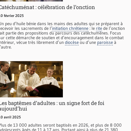
Catéchuménat : célébration de l’onction
10 février 2025
Un peu d’huile bénie dans les mains des adultes qui se préparent à
recevoir les sacrements de l’
initiation chrétienne
: le
rite
de l’onction
fait partie des propositions du parcours des catéchumènes. Focus
sur cette démarche de soutien et d’encouragement dans le combat
intérieur, vécue très librement d’un
diocèse
ou d’une
paroisse
à
l’autre.
Les baptêmes d’adultes : un signe fort de foi
aujourd’hui
10 avril 2025
Plus de 13 000 adultes seront baptisés en 2026, et plus de 8 000
adolescents âgés de 11 à 17 ans. Portant ainsi à plus de 21 380