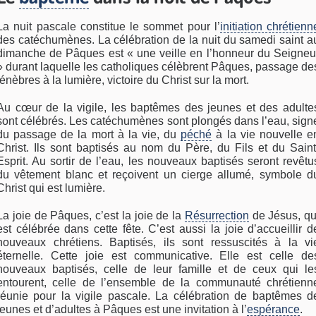
La nuit pascale constitue le sommet pour l’
initiation chrétienn
des catéchumènes. La célébration de la nuit du samedi saint a
dimanche de Pâques est « une veille en l’honneur du Seigneu
» durant laquelle les catholiques célèbrent Pâques, passage de
ténèbres à la lumière, victoire du Christ sur la mort.
Au cœur de la vigile, les baptêmes des jeunes et des adulte
sont célébrés. Les catéchumènes sont plongés dans l’eau, sign
du passage de la mort à la vie, du
péché
à la vie nouvelle e
Christ. Ils sont baptisés au nom du Père, du Fils et du Saint
Esprit. Au sortir de l’eau, les nouveaux baptisés seront revêtu
du vêtement blanc et reçoivent un cierge allumé, symbole d
Christ qui est lumière.
La joie de Pâques, c’est la joie de la
Résurrection
de Jésus, qu
est célébrée dans cette fête. C’est aussi la joie d’accueillir d
nouveaux chrétiens. Baptisés, ils sont ressuscités à la vi
éternelle. Cette joie est communicative. Elle est celle de
nouveaux baptisés, celle de leur famille et de ceux qui le
entourent, celle de l’ensemble de la communauté chrétienn
réunie pour la vigile pascale. La célébration de baptêmes d
jeunes et d’adultes à Pâques est une invitation à l’
espérance
.