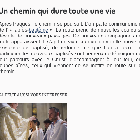
Un chemin qui dure toute une vie
Après Pâques, le chemin se poursuit. L’on parle communémen
de l’ « après-
baptême
». La route prend de nouvelles couleurs
dévoile de nouveaux paysages. De nouveaux compagnons d
route apparaissent. Il s’agit de vivre au quotidien cette nouvell
existence de baptisé, de redonner ce que l’on a reçu. E
particulier, les nouveaux baptisés sont heureux de témoigner d
leur parcours avec le Christ, d’accompagner à leur tour, e
jeunes aînés, ceux qui viennent de se mettre en route sur l
chemin.
ÇA PEUT AUSSI VOUS INTÉRESSER