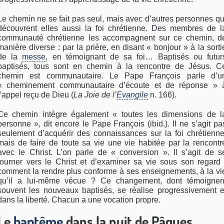
Le chemin ne se fait pas seul, mais avec d’autres personnes qu
découvrent elles aussi la foi chrétienne. Des membres de l
communauté chrétienne les accompagnent sur ce chemin, d
manière diverse : par la prière, en disant « bonjour » à la sorti
de la
messe
, en témoignant de sa foi… Baptisés ou futur
baptisés, tous sont en chemin à la rencontre de Jésus. C
chemin est communautaire. Le Pape François parle d’u
« cheminement communautaire d’écoute et de réponse » 
l’appel reçu de Dieu (
La Joie de l’
Evangile
n. 166).
Ce chemin intègre également « toutes les dimensions de l
personne », dit encore le Pape François (ibid.). Il ne s’agit pa
seulement d’acquérir des connaissances sur la foi chrétienne
mais de faire de toute sa vie une vie habitée par la rencontr
avec le Christ. L’on parle de « conversion ». Il s’agit de s
tourner vers le Christ et d’examiner sa vie sous son regard 
comment la rendre plus conforme à ses enseignements, à la vi
qu’il a lui-même vécue ? Ce changement, dont témoignen
souvent les nouveaux baptisés, se réalise progressivement e
dans la liberté. Chacun a une vocation propre.
Le
baptême
dans la nuit de Pâques