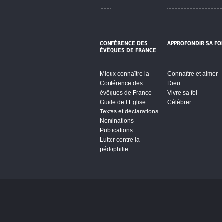
CONFÉRENCE DES
APPROFONDIR SA FO
ÉVÊQUES DE FRANCE
Mieux connaître la
Connaître et aimer
Conférence des
Dieu
évêques de France
Vivre sa foi
Guide de l’Eglise
Célébrer
Textes et déclarations
Nominations
Publications
Lutter contre la
pédophilie
Cliquez pour accepter les cookie
vidéos et réseaux sociaux et activ