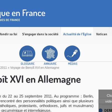
fondir sa foi
S’engager dans la société
Actualité de l’Église
Vatican
GLOSSAIRE
ANNUAIRE
MÉDIAS
 2011
»
Voyage de Benoît XVI en Allemagne
ît XVI en Allemagne
Cli
e du 22 au 25 septembre 2011. Au programme : Berlin,
rencontré des personnalités politiques ainsi que plusieurs
vidé
tholiques, protestants, orthodoxes, juifs et musulmans)
DER
é œcuménique et interreligieuse.