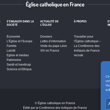
Église catholique en France
I
S’ENGAGER DANS LA
ACTUALITÉ DE
À PROPOS
E
SOCIÉTÉ
L’ÉGLISE
I
Économie
Dossiers
Travailler pour
L’Église et l’Europe
Lettre d’information
l’Église catholique –
Famille
Visite du pape Léon
La Conférence des
Laïcité
XIV en France
évêques de France
Eglise et medias
recrute
Patrimoine
Santé et handicap
Science et Ethique
Ce 
con
Vou
act
s de
© Église catholique en France
A
er ce
Édité par la Conférence des évêques de France