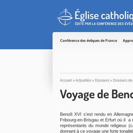
Accès direct au contenu
Accès direct à la recherche
Accès direct au menu
Conférence des évêques de France
Appro
Accueil
»
Actualités
»
Dossiers
»
Dossiers de
Voyage de Beno
Benoît XVI s’est rendu en Allemagn
Fribourg-en-Brisgau et Erfurt où il a 
représentants du monde religieux (ca
donnant à ce voyage une forte tonalit