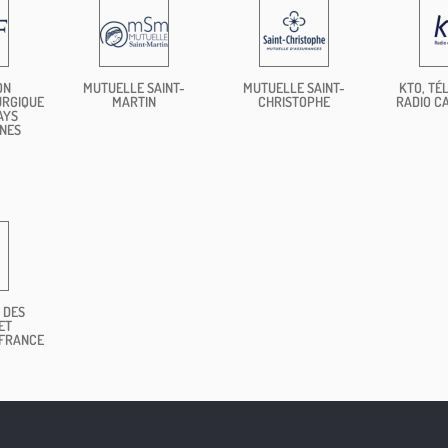
ON
MUTUELLE SAINT-
MUTUELLE SAINT-
KTO, TÉL
URGIQUE
MARTIN
CHRISTOPHE
RADIO C
AYS
NES
 DES
ET
 FRANCE