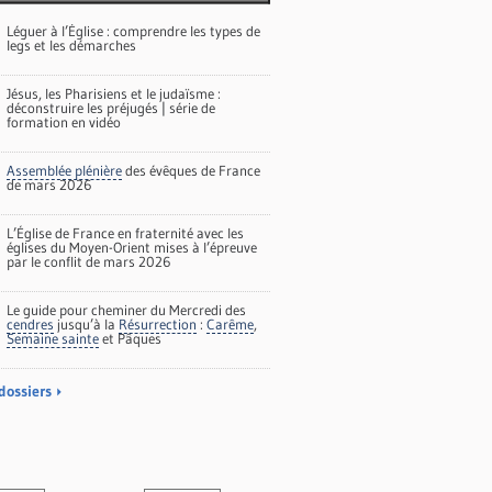
Léguer à l’Église : comprendre les types de
legs et les démarches
Jésus, les Pharisiens et le judaïsme :
déconstruire les préjugés | série de
formation en vidéo
Assemblée plénière
des évêques de France
de mars 2026
L’Église de France en fraternité avec les
églises du Moyen-Orient mises à l’épreuve
par le conflit de mars 2026
Le guide pour cheminer du Mercredi des
cendres
jusqu’à la
Résurrection
:
Carême
,
Semaine sainte
et Pâques
dossiers