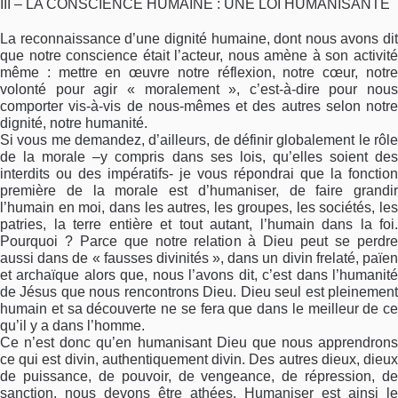
III – LA CONSCIENCE HUMAINE : UNE LOI HUMANISANTE
La reconnaissance d’une dignité humaine, dont nous avons dit
que notre conscience était l’acteur, nous amène à son activité
même : mettre en œuvre notre réflexion, notre cœur, notre
volonté pour agir « moralement », c’est-à-dire pour nous
comporter vis-à-vis de nous-mêmes et des autres selon notre
dignité, notre humanité.
Si vous me demandez, d’ailleurs, de définir globalement le rôle
de la morale –y compris dans ses lois, qu’elles soient des
interdits ou des impératifs- je vous répondrai que la fonction
première de la morale est d’humaniser, de faire grandir
l’humain en moi, dans les autres, les groupes, les sociétés, les
patries, la terre entière et tout autant, l’humain dans la foi.
Pourquoi ? Parce que notre relation à Dieu peut se perdre
aussi dans de « fausses divinités », dans un divin frelaté, païen
et archaïque alors que, nous l’avons dit, c’est dans l’humanité
de Jésus que nous rencontrons Dieu. Dieu seul est pleinement
humain et sa découverte ne se fera que dans le meilleur de ce
qu’il y a dans l’homme.
Ce n’est donc qu’en humanisant Dieu que nous apprendrons
ce qui est divin, authentiquement divin. Des autres dieux, dieux
de puissance, de pouvoir, de vengeance, de répression, de
sanction, nous devons être athées. Humaniser est ainsi le