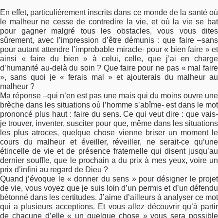
En effet, particulièrement inscrits dans ce monde de la santé où
le malheur ne cesse de contredire la vie, et où la vie se bat
pour gagner malgré tous les obstacles, vous vous dites
sûrement, avec l’impression d’être démunis : que faire –sans
pour autant attendre l’improbable miracle- pour « bien faire » et
ainsi « faire du bien » à celui, celle, que j’ai en charge
d’humanité au-delà du soin ? Que faire pour ne pas « mal faire
», sans quoi je « ferais mal » et ajouterais du malheur au
malheur ?
Ma réponse –qui n’en est pas une mais qui du moins ouvre une
brèche dans les situations où l’homme s’abîme- est dans le mot
prononcé plus haut : faire du sens. Ce qui veut dire : que vais-
je trouver, inventer, susciter pour que, même dans les situations
les plus atroces, quelque chose vienne briser un moment le
cours du malheur et éveiller, réveiller, ne serait-ce qu’une
étincelle de vie et de présence fraternelle qui disent jusqu’au
dernier souffle, que le prochain a du prix à mes yeux, voire un
prix d’infini au regard de Dieu ?
Quand j’évoque le « donner du sens » pour désigner le projet
de vie, vous voyez que je suis loin d’un permis et d’un défendu
bétonné dans les certitudes. J’aime d’ailleurs à analyser ce mot
qui a plusieurs acceptions. Et vous allez découvrir qu’à partir
de chacune d’elle « un quelque chose » vous sera possible