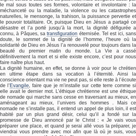
le mal sous toutes ses formes, volontaire et involontaire : la
méchanceté ou la maladie, la violence ou les catastrophes
naturelles, le mensonge, la trahison, la puissance pervertie et
le pouvoir totalitaire. Or, puisque Dieu en Jésus a partagé ce
désastre et l’a porté jusqu’à la mort, la dignité défigurée a
connu, à Pâques, sa
transfiguration
éternisée. Tel est ici, san
doute, le sommet de la dignité de l’homme, l’heure où la
solidarité de Dieu en Jésus l’a renouvelé pour toujours dans la
beauté du premier matin du monde. La Vie a cassé
définitivement la mort et si elle existe encore, c’est pour nous
faire naître plus haut.
La dignité humaine, en effet, se donne à voir pour le chrétien
en ultime étape dans sa vocation à l’éternité. Ainsi la
conscience orientant ma vie ne peut pas, si elle reste à l’écoute
de l’
Evangile
, faire que je m’installe sur cette terre comme s
elle avait le dernier mot. L’éthique chrétienne est une éthique
de nomade qui marche sans cesse en traversant au mieux, en
aménageant au mieux, l’univers des hommes . Mais ce
nomade ne s’installe pas, il entend un appel de plus loin, il est
habité par un plus grand désir, celui qu’il a fondé sur la
promesse de Dieu annoncé par le Christ : « Je vais vous
préparer une place, et quand je serai allé vous la préparer, je
viendrai vous prendre avec moi afin que là où je suis, vous