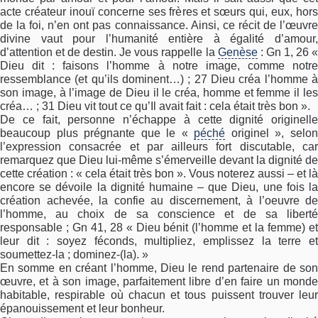
acte créateur inouï concerne ses frères et sœurs qui, eux, hors
de la foi, n’en ont pas connaissance. Ainsi, ce récit de l’œuvre
divine vaut pour l’humanité entière à égalité d’amour,
d’attention et de destin. Je vous rappelle la
Genèse
: Gn 1, 26 
Dieu dit : faisons l’homme à notre image, comme notre
ressemblance (et qu’ils dominent…) ; 27 Dieu créa l’homme à
son image, à l’image de Dieu il le créa, homme et femme il les
créa… ; 31 Dieu vit tout ce qu’Il avait fait : cela était très bon ».
De ce fait, personne n’échappe à cette dignité originelle
beaucoup plus prégnante que le «
péché
originel », selo
l’expression consacrée et par ailleurs fort discutable, car
remarquez que Dieu lui-même s’émerveille devant la dignité de
cette création : « cela était très bon ». Vous noterez aussi – et là
encore se dévoile la dignité humaine – que Dieu, une fois la
création achevée, la confie au discernement, à l’oeuvre de
l’homme, au choix de sa conscience et de sa liberté
responsable ; Gn 41, 28 « Dieu bénit (l’homme et la femme) et
leur dit : soyez féconds, multipliez, emplissez la terre et
soumettez-la ; dominez-(la). »
En somme en créant l’homme, Dieu le rend partenaire de son
œuvre, et à son image, parfaitement libre d’en faire un monde
habitable, respirable où chacun et tous puissent trouver leur
épanouissement et leur bonheur.