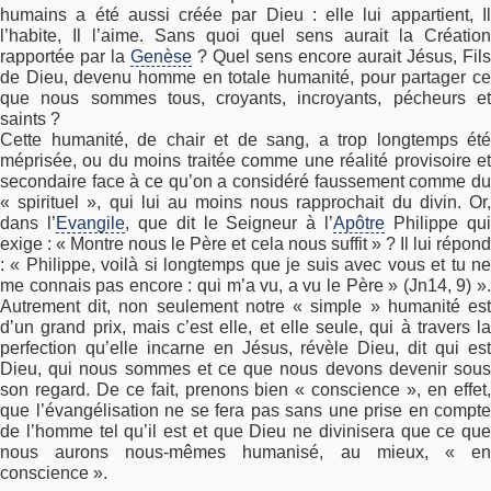
humains a été aussi créée par Dieu : elle lui appartient, Il
l’habite, Il l’aime. Sans quoi quel sens aurait la Création
rapportée par la
Genèse
? Quel sens encore aurait Jésus, Fils
de Dieu, devenu homme en totale humanité, pour partager ce
que nous sommes tous, croyants, incroyants, pécheurs et
saints ?
Cette humanité, de chair et de sang, a trop longtemps été
méprisée, ou du moins traitée comme une réalité provisoire et
secondaire face à ce qu’on a considéré faussement comme du
« spirituel », qui lui au moins nous rapprochait du divin. Or,
dans l’
Evangile
, que dit le Seigneur à l’
Apôtre
Philippe qu
exige : « Montre nous le Père et cela nous suffit » ? Il lui répond
: « Philippe, voilà si longtemps que je suis avec vous et tu ne
me connais pas encore : qui m’a vu, a vu le Père » (Jn14, 9) ».
Autrement dit, non seulement notre « simple » humanité est
d’un grand prix, mais c’est elle, et elle seule, qui à travers la
perfection qu’elle incarne en Jésus, révèle Dieu, dit qui est
Dieu, qui nous sommes et ce que nous devons devenir sous
son regard. De ce fait, prenons bien « conscience », en effet,
que l’évangélisation ne se fera pas sans une prise en compte
de l’homme tel qu’il est et que Dieu ne divinisera que ce que
nous aurons nous-mêmes humanisé, au mieux, « en
conscience ».