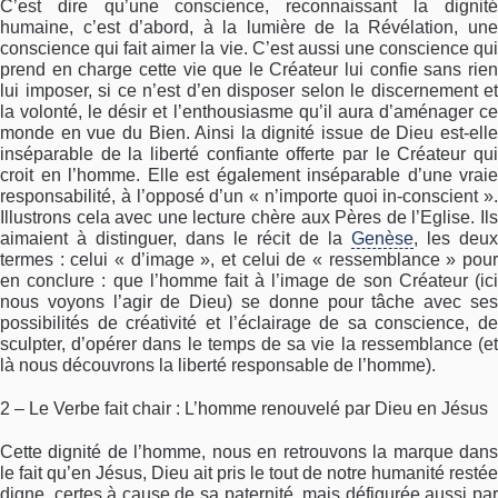
C’est dire qu’une conscience, reconnaissant la dignité
humaine, c’est d’abord, à la lumière de la Révélation, une
conscience qui fait aimer la vie. C’est aussi une conscience qui
prend en charge cette vie que le Créateur lui confie sans rien
lui imposer, si ce n’est d’en disposer selon le discernement et
la volonté, le désir et l’enthousiasme qu’il aura d’aménager ce
monde en vue du Bien. Ainsi la dignité issue de Dieu est-elle
inséparable de la liberté confiante offerte par le Créateur qui
croit en l’homme. Elle est également inséparable d’une vraie
responsabilité, à l’opposé d’un « n’importe quoi in-conscient ».
Illustrons cela avec une lecture chère aux Pères de l’Eglise. Ils
aimaient à distinguer, dans le récit de la
Genèse
, les deux
termes : celui « d’image », et celui de « ressemblance » pour
en conclure : que l’homme fait à l’image de son Créateur (ici
nous voyons l’agir de Dieu) se donne pour tâche avec ses
possibilités de créativité et l’éclairage de sa conscience, de
sculpter, d’opérer dans le temps de sa vie la ressemblance (et
là nous découvrons la liberté responsable de l’homme).
2 – Le Verbe fait chair : L’homme renouvelé par Dieu en Jésus
Cette dignité de l’homme, nous en retrouvons la marque dans
le fait qu’en Jésus, Dieu ait pris le tout de notre humanité restée
digne, certes à cause de sa paternité, mais défigurée aussi par