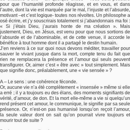
pour que l’humanité profonde réagisse, et en vous, et dans
l’autre, dont la vie est marquée par le mal, l’injuste et l’absurde,
motivant –et c’est logique- toutes nos révoltes. Un philosophe a
osé écrire, et j’y souscrirais totalement si j’abandonnais ma foi :
« Si j’étais Dieu, j’aurais honte de ma création ». Mais
justement, Dieu, en Jésus, est venu pour que nous sortions de
l’absurde et de l’abominable, et de cette venue, il accorde le
bénéfice à tout homme dont il a partagé le destin humain.
J’en reviens à ce sur quoi nous devons méditer, travailler pour
sauver le vivant jusque dans la mort, compte tenu du fait que
rien ne remplacera la présence et l’amour qui seuls peuvent
transfigurer. Or, aimer c’est « être avec » tout simplement. Mais
que signifie donc, préalablement, une « vie sensée » ?
A – Le sens : une cohérence féconde.
Or, aucune vie n’a été complètement « insensée » même si elle
a erré ; il y a toujours eu des élans, des moments signifiants de
vérité, d’amour, de don. Et la mort elle-même a vie si quelqu’un
rend présent cet amour, le communique, le signifie par sa seule
présence. Or, n’est-on pas humanisé lorsqu’on reçoit l’amour,
la seule valeur dont on sait qu’on pourrait vivre toujours et
mourir tout de suite ?