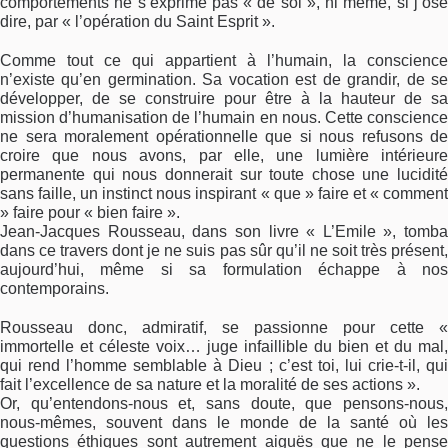
comportements ne s’exprime pas « de soi », ni même, si j’ose
dire, par « l’opération du Saint Esprit ».
Comme tout ce qui appartient à l’humain, la conscience
n’existe qu’en germination. Sa vocation est de grandir, de se
développer, de se construire pour être à la hauteur de sa
mission d’humanisation de l’humain en nous. Cette conscience
ne sera moralement opérationnelle que si nous refusons de
croire que nous avons, par elle, une lumière intérieure
permanente qui nous donnerait sur toute chose une lucidité
sans faille, un instinct nous inspirant « que » faire et « comment
» faire pour « bien faire ».
Jean-Jacques Rousseau, dans son livre « L’Emile », tomba
dans ce travers dont je ne suis pas sûr qu’il ne soit très présent,
aujourd’hui, même si sa formulation échappe à nos
contemporains.
Rousseau donc, admiratif, se passionne pour cette «
immortelle et céleste voix… juge infaillible du bien et du mal,
qui rend l’homme semblable à Dieu ; c’est toi, lui crie-t-il, qui
fait l’excellence de sa nature et la moralité de ses actions ».
Or, qu’entendons-nous et, sans doute, que pensons-nous,
nous-mêmes, souvent dans le monde de la santé où les
questions éthiques sont autrement aiguës que ne le pense