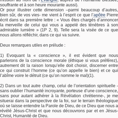
souffrante et à son heure mourante aussi).
Or pour illustrer cette dimension –parmi beaucoup d’autres,
bien sûr, de vos vies- me vient à l’esprit ce que l’
apôtre
Pierre
écrit dans sa première lettre : « Vous êtes chargés d’annoncer
la merveille de celui qui vous a appelé des ténèbres à son
admirable lumière » (1P 2, 9). Telle sera la visée de ce que
nous allons réfléchir, dans ce qui va suivre.
Deux remarques utiles en prélude :
1) Evoquant la « conscience », il est évident que nous
parlerons de la conscience morale (éthique si vous préférez),
autrement dit la raison lorsqu’elle doit choisir, discerner entre
ce qui construit l’homme (ce qu’on appelle le bien) et ce qui
l’abîme voire le détruit (ce qu’on nomme le mal)(1).
2) Dans un tout autre champ, celui de l’orientation spirituelle -
sans oublier l’humanité incroyante, porteuse d’une conscience,
sans pour autant adhérer à la Révélation chrétienne-, je me
situerai dans la perspective de la foi, sur le terrain théologique
où se laisse entendre la Parole de Dieu, de ce Dieu que nous a
révélé Jésus-Christ et que nous découvrons par et en Jésus-
Christ, Humanité de Dieu.