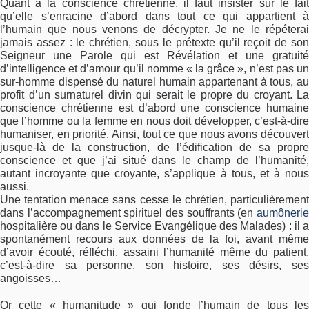
Quant à la conscience chrétienne, il faut insister sur le fait
qu’elle s’enracine d’abord dans tout ce qui appartient à
l’humain que nous venons de décrypter. Je ne le répéterai
jamais assez : le chrétien, sous le prétexte qu’il reçoit de son
Seigneur une Parole qui est Révélation et une gratuité
d’intelligence et d’amour qu’il nomme « la grâce », n’est pas un
sur-homme dispensé du naturel humain appartenant à tous, au
profit d’un surnaturel divin qui serait le propre du croyant. La
conscience chrétienne est d’abord une conscience humaine
que l’homme ou la femme en nous doit développer, c’est-à-dire
humaniser, en priorité. Ainsi, tout ce que nous avons découvert
jusque-là de la construction, de l’édification de sa propre
conscience et que j’ai situé dans le champ de l’humanité,
autant incroyante que croyante, s’applique à tous, et à nous
aussi.
Une tentation menace sans cesse le chrétien, particulièrement
dans l’accompagnement spirituel des souffrants (en
aumônerie
hospitalière ou dans le Service Evangélique des Malades) : il a
spontanément recours aux données de la foi, avant même
d’avoir écouté, réfléchi, assaini l’humanité même du patient,
c’est-à-dire sa personne, son histoire, ses désirs, ses
angoisses…
Or cette « humanitude » qui fonde l’humain de tous les