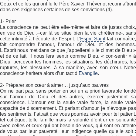
Ceux et celles qui ont lu le Père Xavier Thévenot reconnaîtront
dans ces exigences certaines de ses convictions (4).
1- Prier
La conscience ne peut être elle-même et faire de justes choix,
en vue de Dieu ,–car là se situe bien la vie chrétienne-, sans
cette intimité à l’écoute de l’Esprit. L’
Esprit Saint
fait connaître
fait comprendre l’amour, l’amour de Dieu et des hommes.
L’Esprit nous met dans ce que j’appellerai « le climat de Dieu »
et de ce fait, il nous fera sentir comme Dieu, « con-sentir » à
Dieu, percevoir les hommes, les situations, les déchirures, les
ruptures, les blessures, à sa manière, avec son cœur. Notre
conscience héritera alors d’un tact d’
Evangile
.
2- Préparer son cœur à aimer… jusqu’aux pauvres
On ne part pas, sans porter en soi un a priori favorable fondé
sur l’amour de Dieu et des autres, exercer justement sa
conscience. L’amour est la seule vraie force, la seule vraie
capacité de discernement. Et parlant d’amour, je n’évoque pas
les sentiments, l’attrait que vous pourriez avoir pour tel patient,
tel collègue, telle famille mais la volonté d’entrer en solidarité
avec celles et ceux qui ont besoin de vous, qui sont en attente
de vous par leur pauvreté, leur indigence quelle qu’elle soit :