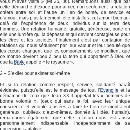
vous m’avez visité » (Mt 25, 36). Remarquons aussi que par
cette démarche d’exode pour aimer, non seulement la relation
créera entre soi et l’autre un lien de bonté, de service et
d’amour, mais plus largement, elle installera cet amour bien au-
delà de l’expérience de deux individus sur la terre des
hommes. Une relation humaine, gratuite, généreuse, porte en
elle une lumière qui la dépasse et qui devient contagieuse pour
les êtres et les sociétés. Finalement c’est par contagion de
relations qui nous séduisent par leur valeur et leur beauté que
les cœurs changent, que les comportements se modifient, que
ce monde devient peu à peu la terre qui appartient à Dieu et
que la
Bible
appelle « le royaume ».
2 – S’exiler pour exister soi-même
Et si la relation comme respect, service, solidarité paraît
évidente, puisqu’elle est le message de tout l’
Evangile
et l
démarche de ceux que Jean XXIII appelait les « hommes de
bonne volonté », (ceux qui sans la foi, avec leur unique
conscience et volonté ajustées à faire le bien se montraient
généreux, oublieux d’eux-mêmes, donnés à l’idéal humain),
remarquons également que cette relation nous est aussi
personnellement indispensable, indépendamment de sa
dimension caritative.