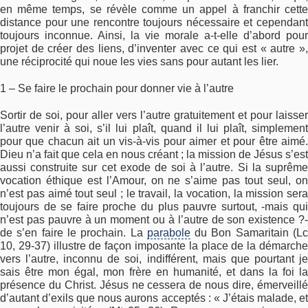
en même temps, se révèle comme un appel à franchir cette
distance pour une rencontre toujours nécessaire et cependant
toujours inconnue. Ainsi, la vie morale a-t-elle d’abord pour
projet de créer des liens, d’inventer avec ce qui est « autre »,
une réciprocité qui noue les vies sans pour autant les lier.
1 – Se faire le prochain pour donner vie à l’autre
Sortir de soi, pour aller vers l’autre gratuitement et pour laisser
l’autre venir à soi, s’il lui plaît, quand il lui plaît, simplement
pour que chacun ait un vis-à-vis pour aimer et pour être aimé.
Dieu n’a fait que cela en nous créant ; la mission de Jésus s’est
aussi construite sur cet exode de soi à l’autre. Si la suprême
vocation éthique est l’Amour, on ne s’aime pas tout seul, on
n’est pas aimé tout seul ; le travail, la vocation, la mission sera
toujours de se faire proche du plus pauvre surtout, -mais qui
n’est pas pauvre à un moment ou à l’autre de son existence ?-
de s’en faire le prochain. La
parabole
du Bon Samaritain (L
10, 29-37) illustre de façon imposante la place de la démarche
vers l’autre, inconnu de soi, indifférent, mais que pourtant je
sais être mon égal, mon frère en humanité, et dans la foi la
présence du Christ. Jésus ne cessera de nous dire, émerveillé
d’autant d’exils que nous aurons acceptés : « J’étais malade, et