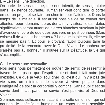
B – Le sens : une direction.
On parle de sens unique, de sens interdit, de sens giratoire
dans l’existence courante. Humaniser veut donc dire ici porter
en soi un projet et se faire un chemin pour l’atteindre. Dans le
temps de la maladie, il est aussi possible de se trouver des
attentes pour demain, après-demain : visites, fêtes, dates
significatives seront autant de pierres blanches suscitant la joie
d’avancer encore de quelques pas vers un petit bonheur. (Mais
existe-t-il de « petits bonheurs » ? Lorsque la joie est là, elle ne
se mesure pas ). Et pour le croyant, faut-il toujours taire la
proximité de la rencontre avec le Dieu Vivant. Le bonheur ne
s’arrête pas au bonheur, il s’ouvre sur la Béatitude, la vie qui
s’accomplit…
C – Le sens : une sensualité.
Nos sens nous permettent de goûter, de sentir, de ressentir à
travers le corps ce que l’esprit capte et dont il fait notre joie
d’exister. Ce que je veux souligner ici, c’est qu’il n’y a pas de
vie sans un minimum de saveur à vivre perçue dans
l’intégralité de soi : la corporéité y compris. Sans quoi c’est de
survie dont il faut parler, or survie n’est pas vie, et Dieu est
Vivant.
Sommes-nous suffisamment attentifs à cette dimension qui est
pourtant le spécifique humain : un corps perçu, sensible,