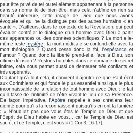
peut être privé de tel ou tel élément appartenant à la personne
dans sa normalité de bien être, mais cela n’abîme en rien sa
beauté intérieure, cette image de Dieu que nous avons
évoquée et qui ne la distingue pas des autres humains « en
santé ». D’ailleurs, dans le contexte de la Révélation, qui peut
évaluer, contrôler le dialogue d’un homme avec Dieu à partir
des apparences ou des données scientifiques ? La mort elle-
même reste
mystère
: la mort médicale se confond-elle avec l
mort théologale ? Quand cesse donc la foi, l’
espérance
e
l’amour ? Quand donc la liberté prend-elle, face à Dieu, son
ultime décision ? Restons humbles dans ce domaine du secret
intime, cela nous permet aussi de demeurer très confiants et
très espérants.
D’autant qu’à tout cela, il convient d’ajouter ce que Paul écrit
aux Corinthiens et qui fonde le plus essentiel ainsi que le plus
inconnaissable de la relation de tout homme avec Dieu : le fait
qu’Il fasse de l’intimité de l’être vivant le lieu de sa Présence.
De façon impérative, l’
Apôtre
rappelle à ses chrétiens leur
dignité pour qu’ils la reconnaissent puisqu’ils en ont la lumière
: « N’oubliez pas que vous êtes le Temple de Dieu et que
l’Esprit de Dieu habite en vous… car le Temple de Dieu est
sacré, et ce Temple, c’est vous » (1 Cor 3, 16-17).