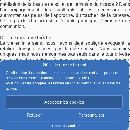
médiation de la beauté de soi et de l’émotion du monde ? Dans
l’accompagnement des souffrants, il est nécessaire de
surmonter ses peurs de l’approche, du toucher, de la caresse.
Le corps de chacun est à l’écoute pour que s’exprime une
communion.
D – Le sens : une brèche.
La vie enfin a sens, nous l’avons déjà souligné évoquant la
relation, lorsqu’elle n’est pas fermée sur soi. Nous sommes
uniques, mais nous ne sommes pas seuls dans la tour d’ivoire
ou la citadelle fortifiée où nous risquons de nous enfermer.
Gérer le consentement
Cette posture existe dans la vie courante, mais s’accentue
avec le mal, l’épreuve, la souffrance. Or une vie, pour avoir
Ce site utilise des cookies pour mesurer son audience et vous proposer
sens, doit avoir brisé le cercle de son moi pour se frayer un
des contenus enrichis (vidéos, réseaux sociaux, etc.).
passage vers l’extérieur. Là s’opère la communication de soi
Vous pouvez les accepter, les refuser ou choisir ceux que vous souhaitez
avec l’autre, les autres, la vie qui vit autrement, dehors, ailleurs,
activer.
et dont chacun a besoin pour respirer, grandir, exister
davantage.
Accepter les cookies
Il me semble qu’en reliant ces divers aspects nous pouvons
Refuser
Personnaliser
bâtir une vie sensée et la protéger, voire la prolonger chez ceux
dont les jours sont comptés tant cependant que durent ces
Politique de cookies
jours.