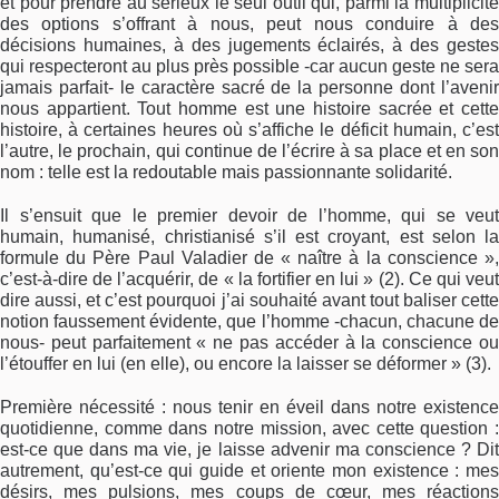
et pour prendre au sérieux le seul outil qui, parmi la multiplicité
des options s’offrant à nous, peut nous conduire à des
décisions humaines, à des jugements éclairés, à des gestes
qui respecteront au plus près possible -car aucun geste ne sera
jamais parfait- le caractère sacré de la personne dont l’avenir
nous appartient. Tout homme est une histoire sacrée et cette
histoire, à certaines heures où s’affiche le déficit humain, c’est
l’autre, le prochain, qui continue de l’écrire à sa place et en son
nom : telle est la redoutable mais passionnante solidarité.
Il s’ensuit que le premier devoir de l’homme, qui se veut
humain, humanisé, christianisé s’il est croyant, est selon la
formule du Père Paul Valadier de « naître à la conscience »,
c’est-à-dire de l’acquérir, de « la fortifier en lui » (2). Ce qui veut
dire aussi, et c’est pourquoi j’ai souhaité avant tout baliser cette
notion faussement évidente, que l’homme -chacun, chacune de
nous- peut parfaitement « ne pas accéder à la conscience ou
l’étouffer en lui (en elle), ou encore la laisser se déformer » (3).
Première nécessité : nous tenir en éveil dans notre existence
quotidienne, comme dans notre mission, avec cette question :
est-ce que dans ma vie, je laisse advenir ma conscience ? Dit
autrement, qu’est-ce qui guide et oriente mon existence : mes
désirs, mes pulsions, mes coups de cœur, mes réactions