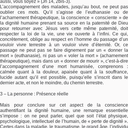
aussi, vous soyez » (Jn 14, 2bis-3).
L’accompagnement des malades, jusqu’au bout, ne peut pas
oublier ces mots. Qu’il s’agisse de l’euthanasie ou de
l’acharnement thérapeutique, la conscience « consciente » de
la dignité humaine prenant sa source en la paternité de Dieu
pour retourner avec Jésus vers cette même paternité, doit
respecter la loi de la vie, une vie ouverte à l’infini. Ce qui,
concrètement, oblige au respect en l’homme du passage d’un
vouloir vivre terrestre à un vouloir vivre d’éternité. Or, ce
passage ne peut pas se faire dignement par un « donner la
mort » (euthanasie), ni pas un « voler la mort » (acharnement
thérapeutique), mais dans un « donner de mourir », c’est-à-dire
l’accompagnement d’une mort humanisée, comprenons :
calmée quant à la douleur, apaisée quant à la souffrance,
lucide autant qu’il est possible, puisqu’elle s’inscrit dans le
dernier acte, et non le moindre, du chemin terrestre.
3 – La personne : Présence réelle
Mais pour conclure sur cet aspect de la conscience
authentifiant la dignité humaine, une remarque essentielle
s’impose : on ne peut parler, quel que soit l’état physique,
psychologique, intellectuel de l’humain, de « perte de dignité ».
Certes dans la maladie, le traumatisme, le grand âge, l’individu