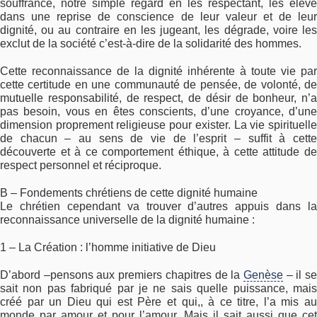
souffrance, notre simple regard en les respectant, les élève
dans une reprise de conscience de leur valeur et de leur
dignité, ou au contraire en les jugeant, les dégrade, voire les
exclut de la société c’est-à-dire de la solidarité des hommes.
Cette reconnaissance de la dignité inhérente à toute vie par
cette certitude en une communauté de pensée, de volonté, de
mutuelle responsabilité, de respect, de désir de bonheur, n’a
pas besoin, vous en êtes conscients, d’une croyance, d’une
dimension proprement religieuse pour exister. La vie spirituelle
de chacun – au sens de vie de l’esprit – suffit à cette
découverte et à ce comportement éthique, à cette attitude de
respect personnel et réciproque.
B – Fondements chrétiens de cette dignité humaine
Le chrétien cependant va trouver d’autres appuis dans la
reconnaissance universelle de la dignité humaine :
1 – La Création : l’homme initiative de Dieu
D’abord –pensons aux premiers chapitres de la
Genèse
– il s
sait non pas fabriqué par je ne sais quelle puissance, mais
créé par un Dieu qui est Père et qui,, à ce titre, l’a mis au
monde par amour et pour l’amour. Mais il sait aussi que cet