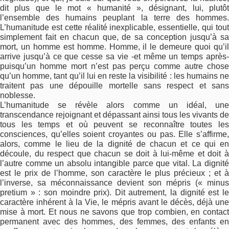
dit plus que le mot « humanité », désignant, lui, plutôt
l’ensemble des humains peuplant la terre des hommes.
L’humanitude est cette réalité inexplicable, essentielle, qui tout
simplement fait en chacun que, de sa conception jusqu’à sa
mort, un homme est homme. Homme, il le demeure quoi qu’il
arrive jusqu’à ce que cesse sa vie -et même un temps après-
puisqu’un homme mort n’est pas perçu comme autre chose
qu’un homme, tant qu’il lui en reste la visibilité : les humains ne
traitent pas une dépouille mortelle sans respect et sans
noblesse.
L’humanitude se révèle alors comme un idéal, une
transcendance rejoignant et dépassant ainsi tous les vivants de
tous les temps et où peuvent se reconnaître toutes les
consciences, qu’elles soient croyantes ou pas. Elle s’affirme,
alors, comme le lieu de la dignité de chacun et ce qui en
découle, du respect que chacun se doit à lui-même et doit à
l’autre comme un absolu intangible parce que vital. La dignité
est le prix de l’homme, son caractère le plus précieux ; et à
l’inverse, sa méconnaissance devient son mépris (« minus
pretium » : son moindre prix). Dit autrement, la dignité est le
caractère inhérent à la Vie, le mépris avant le décès, déjà une
mise à mort. Et nous ne savons que trop combien, en contact
permanent avec des hommes, des femmes, des enfants en