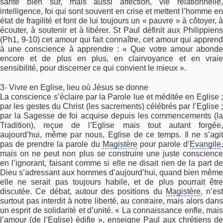
santé bien sûr, mais aussi affection, vie relationnelle,
intelligence, foi qui sont souvent en crise et mettent l’homme en
état de fragilité et font de lui toujours un « pauvre » à côtoyer, à
écouter, à soutenir et à libérer. St Paul définit aux Philippiens
(Ph1, 9-10) cet amour qui fait connaître, cet amour qui apprend
à une conscience à apprendre : « Que votre amour abonde
encore et de plus en plus, en clairvoyance et en vraie
sensibilité, pour discerner ce qui convient le mieux ».
3- Vivre en Eglise, lieu où Jésus se donne
La conscience s’éclaire par la Parole lue et méditée en Eglise ;
par les gestes du Christ (les sacrements) célébrés par l’Eglise ;
par la Sagesse de foi acquise depuis les commencements (la
Tradition), reçue de l’Eglise mais tout autant forgée,
aujourd’hui, même par nous, Eglise de ce temps. Il ne s’agit
pas de prendre la parole du
Magistère
pour parole d’
Evangile
mais on ne peut non plus se construire une juste conscience
en l’ignorant, faisant comme si elle ne disait rien de la part de
Dieu s’adressant aux hommes d’aujourd’hui, quand bien même
elle ne serait pas toujours habile, et de plus pourrait être
discutée. Ce débat, autour des positions du
Magistère
, n’est
surtout pas interdit à notre liberté, au contraire, mais alors dans
un esprit de solidarité et d’unité. « La connaissance enfle, mais
l’amour (de l’Eglise) édifie », enseigne Paul aux chrétiens de