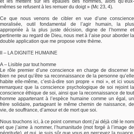
et les mettent sur les épaules des hommes, alors qu’eux-
mêmes se refusent à les remuer du doigt » (Mc 23, 4).
Ce que nous venons de cibler en vue d’une conscience
moralisée, outil fondamental de l’agir humain, la plus
appropriée à la plus juste décision, digne de l’homme et
pertinente au regard de Dieu, nous met à l’aise pour aborder la
double application que me propose votre thème.
II – LA DIGNITE HUMAINE
A – Lisible par tout homme
Le rôle premier d’une conscience en charge de discerner le
bien ne peut qu’être sa reconnaissance de la personne qu’elle
habite elle-même, c’est-à-dire son propre « moi », et ici vous
remarquez que la conscience psychologique de soi rejoint la
conscience éthique de soi, ainsi que la reconnaissance de tout
homme appartenant à l’espèce humaine comme un égal, un
frère solidaire, partageant le même chemin de naissance, de
vie, de souffrance, d’amour et de mort que soi.
Nous touchons ici, à ce point commun dont j’ai déjà cité le nom
et que j’aime à nommer, l’humanitude (mot forgé à l’image de
négritude), et qui, je suis sûr que vous en percevez la nuance,