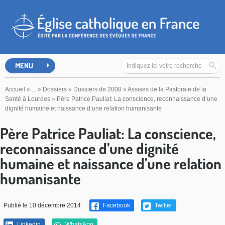
MENU
Accueil
»
...
»
Dossiers
»
Dossiers de 2008
»
Assises de la Pastorale de la
Santé à Lourdes
»
Père Patrice Pauliat: La conscience, reconnaissance d’une
dignité humaine et naissance d’une relation humanisante
Père Patrice Pauliat: La conscience,
reconnaissance d’une dignité
humaine et naissance d’une relation
humanisante
Publié le 10 décembre 2014
Facebook
Twitter
Linkedin
WhatsApp