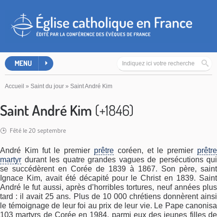
MENU
Accueil
»
Saint du jour
»
Saint André Kim
Saint André Kim
(+1846)
Fêté le 20 septembre
André Kim fut le premier
prêtre
coréen, et le premier
prêtre
martyr
durant les quatre grandes vagues de persécutions qui
se succédèrent en Corée de 1839 à 1867. Son père, saint
Ignace Kim, avait été décapité pour le Christ en 1839. Saint
André le fut aussi, après d’horribles tortures, neuf années plus
tard : il avait 25 ans. Plus de 10 000 chrétiens donnèrent ainsi
le témoignage de leur foi au prix de leur vie. Le Pape canonisa
103 martyrs de Corée en 1984, parmi eux des jeunes filles de