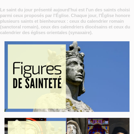
Le saint du jour présenté aujourd'hui est l'un des saints choisi
parmi ceux proposés par l'Église. Chaque jour, l'Église honore
plusieurs saints et bienheureux : ceux du calendrier romain
(sanctoral romain), ceux des calendriers diocésains et ceux du
calendrier des églises orientales (synaxaire).