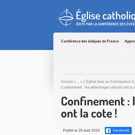
Accès direct au contenu
Accès direct à la recherche
Accès direct au menu
Conférence des évêques de France
Appro
Accueil
»
...
»
L’Église face au Coronavirus-
Confinement : les pèlerinages virtuels ont la c
Confinement : l
ont la cote !
Publié le 29 avril 2020
Facebook