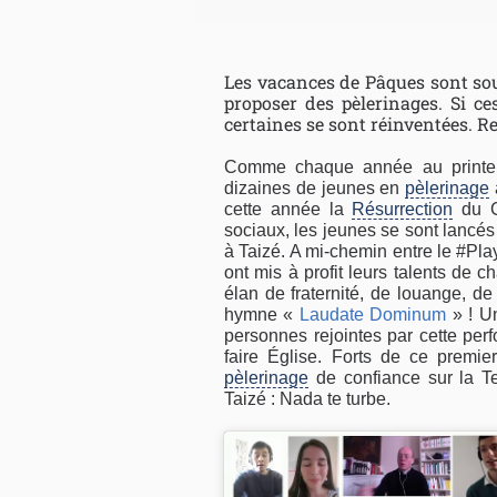
Les vacances de Pâques sont sou
proposer des pèlerinages. Si c
certaines se sont réinventées. R
Comme chaque année au print
dizaines de jeunes en
pèlerinage
cette année la
Résurrection
du Ch
sociaux, les jeunes se sont lancé
à Taizé. A mi-chemin entre le #P
ont mis à profit leurs talents de c
élan de fraternité, de louange, de
hymne «
Laudate Dominum
» ! U
personnes rejointes par cette per
faire Église. Forts de ce premie
pèlerinage
de confiance sur la Te
Taizé : Nada te turbe.