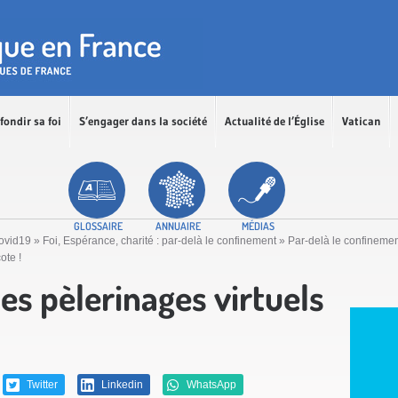
fondir sa foi
S’engager dans la société
Actualité de l’Église
Vatican
GLOSSAIRE
ANNUAIRE
MÉDIAS
Covid19
»
Foi, Espérance, charité : par-delà le confinement
»
Par-delà le confinemen
ote !
es pèlerinages virtuels
Twitter
Linkedin
WhatsApp