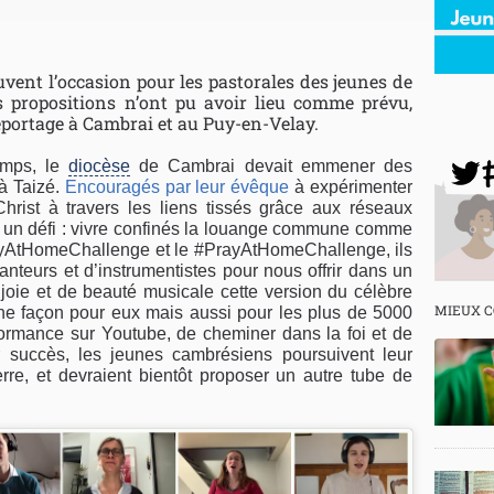
vent l’occasion pour les pastorales des jeunes de
es propositions n’ont pu avoir lieu comme prévu,
eportage à Cambrai et au Puy-en-Velay.
emps, le
diocèse
de Cambrai devait emmener des
à Taizé.
Encouragés par leur évêque
à expérimenter
rist à travers les liens tissés grâce aux réseaux
s un défi : vivre confinés la louange commune comme
layAtHomeChallenge et le #PrayAtHomeChallenge, ils
hanteurs et d’instrumentistes pour nous offrir dans un
 joie et de beauté musicale cette version du célèbre
MIEUX 
ne façon pour eux mais aussi pour les plus de 5000
formance sur Youtube, de cheminer dans la foi et de
r succès, les jeunes cambrésiens poursuivent leur
rre, et devraient bientôt proposer un autre tube de