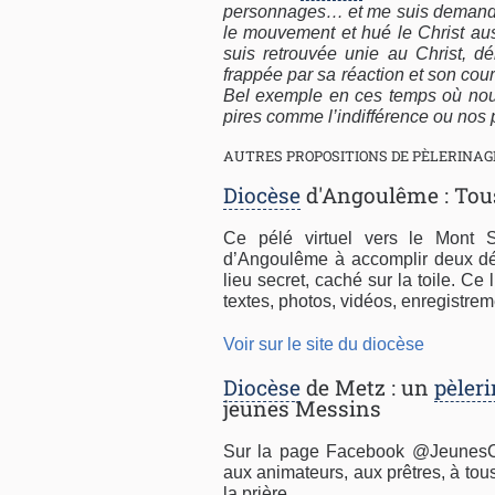
personnages… et me suis demandé si
le mouvement et hué le Christ aus
suis retrouvée unie au Christ, dé
frappée par sa réaction et son courage
Bel exemple en ces temps où nous
pires comme l’indifférence ou nos p
AUTRES PROPOSITIONS DE PÈLERINAG
Diocèse
d'Angoulême : Tous
Ce pélé virtuel vers le Mont 
d’Angoulême à accomplir deux déf
lieu secret, caché sur la toile. Ce
textes, photos, vidéos, enregistrem
Voir sur le site du diocèse
Diocèse
de Metz : un
pèler
jeunes Messins
Sur la page Facebook @JeunesCa
aux animateurs, aux prêtres, à tou
la prière.