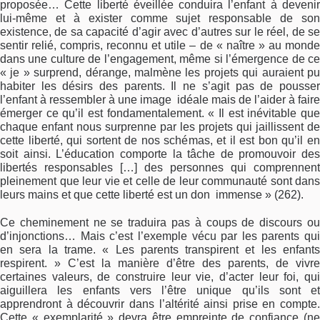
proposée… Cette liberté éveillée conduira l’enfant à devenir
lui-même et à exister comme sujet responsable de son
existence, de sa capacité d’agir avec d’autres sur le réel, de se
sentir relié, compris, reconnu et utile – de « naître » au monde
dans une culture de l’engagement, même si l’émergence de ce
« je » surprend, dérange, malmène les projets qui auraient pu
habiter les désirs des parents. Il ne s’agit pas de pousser
l’enfant à ressembler à une image idéale mais de l’aider à faire
émerger ce qu’il est fondamentalement. « Il est inévitable que
chaque enfant nous surprenne par les projets qui jaillissent de
cette liberté, qui sortent de nos schémas, et il est bon qu’il en
soit ainsi. L’éducation comporte la tâche de promouvoir des
libertés responsables […] des personnes qui comprennent
pleinement que leur vie et celle de leur communauté sont dans
leurs mains et que cette liberté est un don immense » (262).
Ce cheminement ne se traduira pas à coups de discours ou
d’injonctions… Mais c’est l’exemple vécu par les parents qui
en sera la trame. « Les parents transpirent et les enfants
respirent. » C’est la manière d’être des parents, de vivre
certaines valeurs, de construire leur vie, d’acter leur foi, qui
aiguillera les enfants vers l’être unique qu’ils sont et
apprendront à découvrir dans l’altérité ainsi prise en compte.
Cette « exemplarité » devra être empreinte de confiance (ne