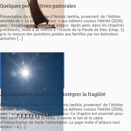
Quelques perspectives pastorales
Présentation du chapitre six d’Amoris laetitia, provenant de l’édition
annotée de « La joie de l’amour » aux éditions Lessius Fidélité (2016),
avec l’aimable autorisation de l’éditeur. Après avoir, dans les chapitres
précédents, invité à se mettre à l’écoute de la Parole de Dieu (chap. 1),
pris la mesure des questions posées aux familles par les évolutions
actuelles […]
Accompagner, discerner et intégrer la fragilité
Présentation du chapitre huit d’Amoris laetitia, provenant de l’édition
annotée de « La joie de l’amour » aux éditions Lessius Fidélité (2016),
avec l’aimable autorisation de l’éditeur. Ce chapitre est essentiel pour
bien saisir la portée de ce texte. Il donne le ton et le cadre
d’interprétation de toute l’exhortation. Le pape invite d’ailleurs tout
lecteur « à […]