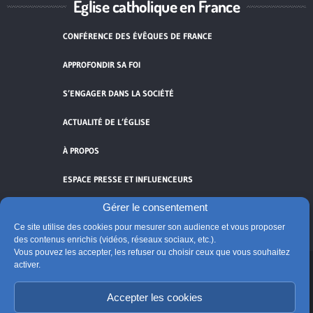
Église catholique en France
CONFÉRENCE DES ÉVÊQUES DE FRANCE
APPROFONDIR SA FOI
S’ENGAGER DANS LA SOCIÉTÉ
ACTUALITÉ DE L’ÉGLISE
À PROPOS
ESPACE PRESSE ET INFLUENCEURS
Gérer le consentement
FLUX RSS
Ce site utilise des cookies pour mesurer son audience et vous proposer
des contenus enrichis (vidéos, réseaux sociaux, etc.).
Vous pouvez les accepter, les refuser ou choisir ceux que vous souhaitez
activer.
Cliquez pour accepter les cookies de
Accepter les cookies
vidéos et réseaux sociaux et activer ce
© Église catholique en France
contenu.