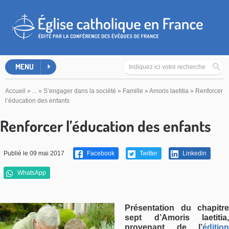
MENU
Accueil
»
...
»
S’engager dans la société
»
Famille
»
Amoris laetitia
»
Renforcer
l’éducation des enfants
Renforcer l’éducation des enfants
Publié le 09 mai 2017
Facebook
Twitter
Linkedin
WhatsApp
Présentation du chapitre
sept d’Amoris laetitia,
provenant de l’
édition