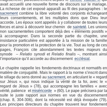
avait accueilli une nouvelle forme de discours sur le mariage.
La richesse de cet exposé apparaît au fil des paragraphes : le
sacrement
combine la libre volonté des conjoints échangeant
leurs consentements, et les multiples dons que Dieu leur
accorde. Les époux sont appelés à y collaborer de toutes leurs
forces et ainsi à découvrir leur chemin de
sainteté
. Les union
non sacramentelles comportent déjà des « éléments positifs »
à accompagner. Dans la seconde partie du chapitre, une
insistance particulière est apportée à la mission de la famille
pour la promotion et la protection de la vie. Tout au long de ces
pages, François cite abondamment les textes majeurs du
synode –
Relatio synodi
et
Relatio finalis
–, montrant ains
l’importance qu’il accorde au discernement
ecclésial
.
Le chapitre rappelle les fondements doctrinaux et normatifs en
matière de conjugalité. Mais le rapport à la norme s’inscrit dans
le sillage du sens donné au
sacrement
, en articulant le « regard
sur Jésus », qui nous indique la vérité de la foi, avec le «
regard de Jésus » (78), qui accompagne les familles « avec
vérité, patience et
miséricorde
» (60). Le pape précisera par la
suite le juste rapport aux normes en vue du discernement
(chap. 8, 304-306), dont la nécessité est déjà évoquée (79).
Les principes directeurs du chapitre trouvent leur fondement