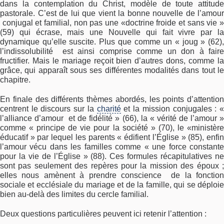
dans la contemplation du Christ, modèle de toute attitude
pastorale. C’est de lui que vient la bonne nouvelle de l’amour
conjugal et familial, non pas une «doctrine froide et sans vie »
(59) qui écrase, mais une Nouvelle qui fait vivre par la
dynamique qu’elle suscite. Plus que comme un « joug » (62),
l’indissolubilité est ainsi comprise comme un don à faire
fructifier. Mais le mariage reçoit bien d’autres dons, comme la
grâce, qui apparaît sous ses différentes modalités dans tout le
chapitre.
En finale des différents thèmes abordés, les points d’attention
centrent le discours sur la
charité
et la mission conjugales : 
l’alliance d’amour et de fidélité » (66), la « vérité de l’amour »
comme « principe de vie pour la société » (70), le «ministère
éducatif » par lequel les parents « édifient l’Église » (85), enfin
l’amour vécu dans les familles comme « une force constante
pour la vie de l’Église » (88). Ces formules récapitulatives ne
sont pas seulement des repères pour la mission des époux ;
elles nous amènent à prendre conscience de la fonction
sociale et ecclésiale du mariage et de la famille, qui se déploie
bien au-delà des limites du cercle familial.
Deux questions particulières peuvent ici retenir l’attention :