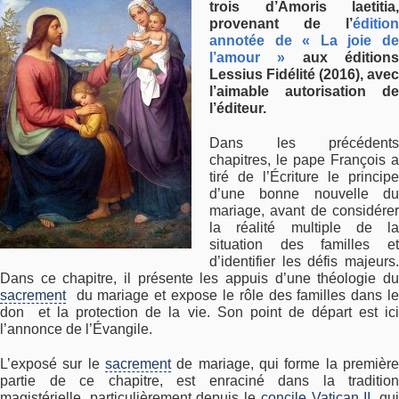
trois d’Amoris laetitia,
provenant de l’
édition
annotée de « La joie de
l’amour »
aux édition
Lessius Fidélité (2016), avec
l’aimable autorisation de
l’éditeur.
Dans les précédents
chapitres, le pape François a
tiré de l’Écriture le principe
d’une bonne nouvelle du
mariage, avant de considérer
la réalité multiple de la
situation des familles et
d’identifier les défis majeurs.
Dans ce chapitre, il présente les appuis d’une théologie du
sacrement
du mariage et expose le rôle des familles dans le
don et la protection de la vie. Son point de départ est ici
l’annonce de l’Évangile.
L’exposé sur le
sacrement
de mariage, qui forme la première
partie de ce chapitre, est enraciné dans la tradition
magistérielle, particulièrement depuis le
concile
Vatican II
, qu