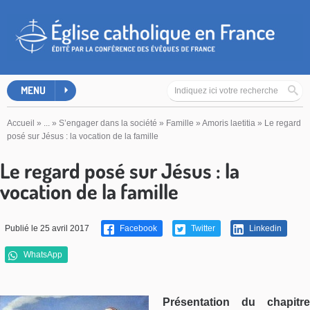
MENU
Accueil
»
...
»
S’engager dans la société
»
Famille
»
Amoris laetitia
»
Le regard
posé sur Jésus : la vocation de la famille
Le regard posé sur Jésus : la
vocation de la famille
Publié le 25 avril 2017
Facebook
Twitter
Linkedin
WhatsApp
Présentation du chapitre