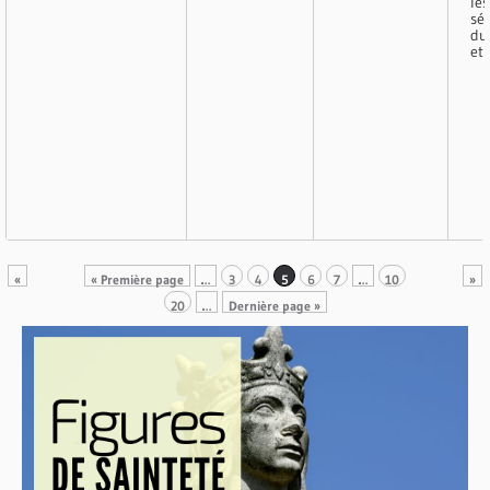
les
sé
du
et 
«
« Première page
…
3
4
5
6
7
…
10
»
20
…
Dernière page »