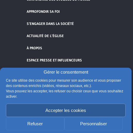
APPROFONDIR SA FOI
S’ENGAGER DANS LA SOCIÉTÉ
ACTUALITÉ DE L’ÉGLISE
À PROPOS
ESPACE PRESSE ET INFLUENCEURS
Gérer le consentement
FLUX RSS
Ce site utilise des cookies pour mesurer son audience et vous proposer
des contenus enrichis (vidéos, réseaux sociaux, etc.).
Vous pouvez les accepter, les refuser ou choisir ceux que vous souhaitez
activer.
Cliquez pour accepter les cookies de
Accepter les cookies
vidéos et réseaux sociaux et activer ce
© Église catholique en France
contenu.
Édité par la Conférence des évêques de France
Refuser
Personnaliser
Suivre @Eglisecatho