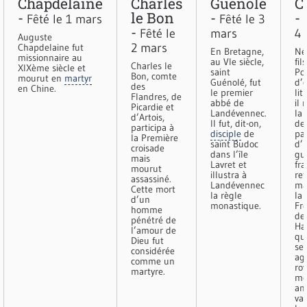
Chapdelaine
Charles
Guénolé
C
-
le Bon
-
-
Fêté le 1 mars
Fêté le 3
-
Fêté le
mars
4 
Auguste
2 mars
Chapdelaine fut
En Bretagne,
Né
missionnaire au
au VIe siècle,
fil
Charles le
XIXème siècle et
saint
Po
Bon, comte
mourut en
martyr
Guénolé, fut
d’o
des
en Chine.
le premier
lit
Flandres, de
abbé de
il 
Picardie et
Landévennec.
la
d’Artois,
Il fut, dit-on,
de
participa à
disciple
de
par
la Première
saint Budoc
d’
croisade
dans l’île
gu
mais
Lavret et
fra
mourut
illustra à
re
assassiné.
Landévennec
ma
Cette mort
la règle
la 
d’un
monastique.
Fré
homme
de
pénétré de
Ha
l’amour de
qui
Dieu fut
se
considérée
ag
comme un
ro
martyre.
me
ans
va