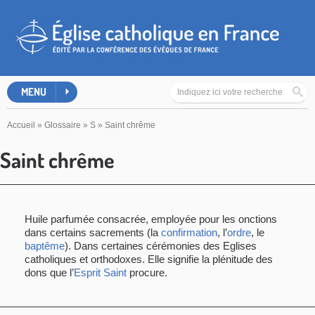
MENU
Accueil
»
Glossaire
»
S
»
Saint chrême
Saint chrême
Huile parfumée consacrée, employée pour les onctions
dans certains sacrements (la
confirmation
, l’
ordre
, le
baptême
). Dans certaines cérémonies des Eglises
catholiques et orthodoxes. Elle signifie la plénitude des
dons que l’
Esprit Saint
procure.