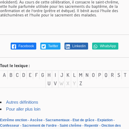
précèdent). Au cours de cette célébration, il consacre le saint-chrême,
cette huile parfumée utilisée pour les sacrements du baptême, de la
confirmation et de l'ordre (prêtre et évêque). Il bénit aussi l'huile des
catéchumènes et l'huile pour le sacrement des malades.
Facebook
Twitter
Linkedin
WhatsApp
Tout le lexique :
A
B
C
D
E
F
G
H
I
J
K
L
M
N
O
P
Q
R
S
T
U
V
W
X
Y
Z
Autres définitions
Pour aller plus loin
Extrême onction
Ascèse
Sacramentaux
Etat de grâce
Expiation
Confesseur
Sacrement de l’ordre
Saint chrême
Repentir
Onction des