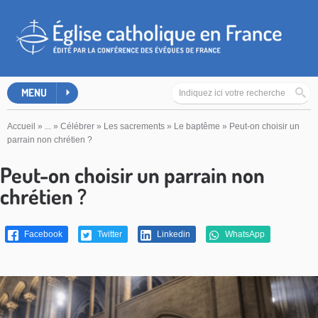
MENU
Accueil
»
...
»
Célébrer
»
Les sacrements
»
Le baptême
»
Peut-on choisir un
parrain non chrétien ?
Peut-on choisir un parrain non
chrétien ?
Facebook
Twitter
Linkedin
WhatsApp