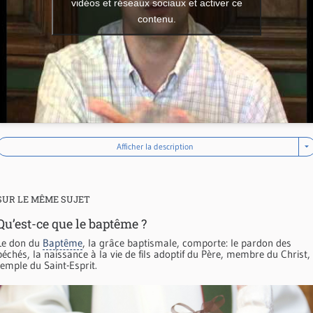
vidéos et réseaux sociaux et activer ce
contenu.
Afficher la description
SUR LE MÊME SUJET
Qu’est-ce que le baptême ?
Le don du
Baptême
, la grâce baptismale, comporte: le pardon des
péchés, la naissance à la vie de fils adoptif du Père, membre du Christ,
temple du Saint-Esprit.