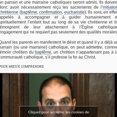
un parrain et une marraine catholiques seront admis. Ils doiven
donc avoir nécessairement reçu les sacrements de l’
initiatio
chrétienne
(
baptême
,
confirmation
,
eucharistie
). Ils sont, en effet
appelés à accompagner et à guider humainement e
spirituellement l’enfant tout au long de sa vie chrétienne et il
témoignent de leur attachement à l’Église catholique
engagement qui ne requiert pas seulement des qualités morales
Quand les parents en manifestent le désir et quand il y a déjà u
parrain (ou une marraine) catholique, on peut admettre, comm
témoin chrétien du
baptême
, un chrétien n’appartenant pas à l
communauté catholique, s’il professe la foi au Christ.
POUR MIEUX COMPRENDRE
Cliquez pour accepter les cookies de