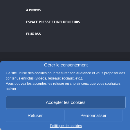
À PROPOS
ESPACE PRESSE ET INFLUENCEURS
FLUX RSS
Cliquez pour accepter les cookies de
Gérer le consentement
vidéos et réseaux sociaux et activer ce
Ce site utilise des cookies pour mesurer son audience et vous proposer des
© Église catholique en France
contenu.
contenus enrichis (vidéos, réseaux sociaux, etc.).
Édité par la Conférence des évêques de France
Vous pouvez les accepter, les refuser ou choisir ceux que vous souhaitez
activer.
Suivre @Eglisecatho
Accepter les cookies
Refuser
Personnaliser
Politique de cookies