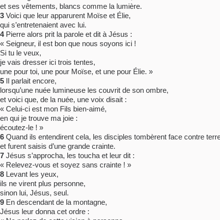
et ses vêtements, blancs comme la lumière.
3
Voici que leur apparurent Moïse et Élie,
qui s’entretenaient avec lui.
4
Pierre alors prit la parole et dit à Jésus :
« Seigneur, il est bon que nous soyons ici !
Si tu le veux,
je vais dresser ici trois tentes,
une pour toi, une pour Moïse, et une pour Élie. »
5
Il parlait encore,
lorsqu’une nuée lumineuse les couvrit de son ombre,
et voici que, de la nuée, une voix disait :
« Celui-ci est mon Fils bien-aimé,
en qui je trouve ma joie :
écoutez-le ! »
6
Quand ils entendirent cela, les disciples tombèrent face contre terr
et furent saisis d’une grande crainte.
7
Jésus s’approcha, les toucha et leur dit :
« Relevez-vous et soyez sans crainte ! »
8
Levant les yeux,
ils ne virent plus personne,
sinon lui, Jésus, seul.
9
En descendant de la montagne,
Jésus leur donna cet ordre :