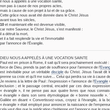
il nous a appelés à une vocation sainte,
non pas à cause de nos propres actes,
mais à cause de son projet à lui et de sa grâce.
Cette grâce nous avait été donnée dans le Christ Jésus
avant tous les siècles,
10
et maintenant elle est devenue visible,
car notre Sauveur, le Christ Jésus, s’est manifesté :
il a détruit la mort,
et il a fait resplendir la vie et l’immortalité
par l’annonce de l’Évangile.
DIEU NOUS A APPELÉS À UNE VOCATION SAINTE
Paul est en prison à Rome, il sait qu’il sera prochainement exécuté :
force de Dieu, prends ta part de souffrance pour l’annonce de l’
Evang
est inévitable pour un véritable
disciple
du Christ. Jésus l’avait dit
prenne sa croix et qu’il me suive… Celui qui perdra sa vie à cause de 
Je reviens à la lettre de Paul : l’expression « l’annonce de l’
Evangile
»
inclusion ; et le passage central, encadré par ces deux expression
« évangile », il ne pense pas aux quatre livres que nous connais
« évangile » dans son sens étymologique de « bonne nouvelle ». 
Galilée en disant « Convertissez-vous, croyez à l’évangile, à la b
« évangile » était employé pour annoncer la naissance de l’empereur 
cela veut dire que la prédication chrétienne est l’annonce que le roy