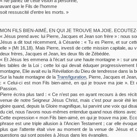
« Ne parlez de cette vision à personne,
avant que le Fils de l’homme
soit ressuscité d’entre les morts. »
MON FILS BIEN-AIMÉ, EN QUI JE TROUVE MA JOIE. ECOUTEZ
« Jésus prend avec lui Pierre, Jacques et Jean son frère » : nous s
Jésus a dit tout récemment, à Césarée : « Tu es Pierre, et sur cette
elle » (Mt 16,18). Mais Pierre, investi de cette mission capitale, a
deux frères, Jacques et Jean, les deux fils de Zébédée.
« Et Jésus les emmena à l’écart sur une haute montagne » : sur une 
les tables de la Loi ; cette loi qui devait éduquer progressivement
montagne, Elie avait eu la Révélation du Dieu de tendresse dans la 
Sur la haute montagne de la
Transfiguration
, Pierre, Jacques et Jean
: « Celui-ci est mon Fils bien-aimé, en qui je trouve ma joie ». Et 
Passion.
Pierre écrira plus tard : « Ce n’est pas en ayant recours à des réc
venue de notre Seigneur Jésus Christ, mais c’est pour avoir été le
gloire quand, depuis la Gloire magnifique, lui parvint une voix qui disai
du ciel, nous l’avons nous-mêmes entendue quand nous étions avec l
Cette expression « mon Fils bien-aimé, en qui je trouve ma joie. 
phrase est une triple allusion à l’Ancien Testament ; car elle évoque
plus que l’attente était vive au moment de la venue de Jésus et 
questions qui sont posées à Jésus dans les évangiles.