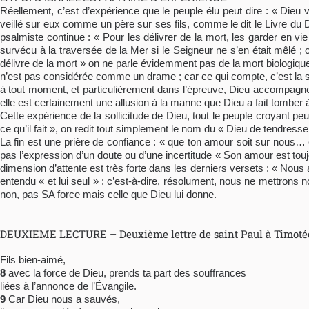
Réellement, c’est d’expérience que le peuple élu peut dire : « Dieu v
veillé sur eux comme un père sur ses fils, comme le dit le Livre du D
psalmiste continue : « Pour les délivrer de la mort, les garder en vie
survécu à la traversée de la Mer si le Seigneur ne s’en était mêlé ;
délivre de la mort » on ne parle évidemment pas de la mort biologique
n’est pas considérée comme un drame ; car ce qui compte, c’est la sur
à tout moment, et particulièrement dans l’épreuve, Dieu accompagne s
elle est certainement une allusion à la manne que Dieu a fait tomb
Cette expérience de la sollicitude de Dieu, tout le peuple croyant pe
ce qu’il fait », on redit tout simplement le nom du « Dieu de tendresse 
La fin est une prière de confiance : « que ton amour soit sur nous… c
pas l’expression d’un doute ou d’une incertitude « Son amour est toujo
dimension d’attente est très forte dans les derniers versets : « Nous
entendu « et lui seul » : c’est-à-dire, résolument, nous ne mettrons n
non, pas SA force mais celle que Dieu lui donne.
DEUXIEME LECTURE – Deuxième lettre de saint Paul à Timotée 
Fils bien-aimé,
8
avec la force de Dieu, prends ta part des souffrances
liées à l’annonce de l’Évangile.
9
Car Dieu nous a sauvés,