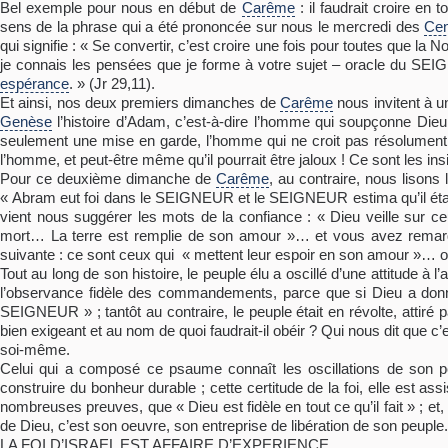
Bel exemple pour nous en début de
Carême
: il faudrait croire en
sens de la phrase qui a été prononcée sur nous le mercredi des
Ce
qui signifie : « Se convertir, c’est croire une fois pour toutes que la
je connais les pensées que je forme à votre sujet – oracle du SE
espérance
. » (Jr 29,11).
Et ainsi, nos deux premiers dimanches de
Carême
nous invitent à u
Genèse
l’histoire d’Adam, c’est-à-dire l’homme qui soupçonne Dieu ; 
seulement une mise en garde, l’homme qui ne croit pas résolument 
l’homme, et peut-être même qu’il pourrait être jaloux ! Ce sont les ins
Pour ce deuxième dimanche de
Carême
, au contraire, nous lisons 
« Abram eut foi dans le SEIGNEUR et le SEIGNEUR estima qu’il éta
vient nous suggérer les mots de la confiance : « Dieu veille sur ceu
mort… La terre est remplie de son amour »… et vous avez remarqué
suivante : ce sont ceux qui « mettent leur espoir en son amour »… on 
Tout au long de son histoire, le peuple élu a oscillé d’une attitude à 
l’observance fidèle des commandements, parce que si Dieu a donné
SEIGNEUR » ; tantôt au contraire, le peuple était en révolte, attiré
bien exigeant et au nom de quoi faudrait-il obéir ? Qui nous dit que c’
soi-même.
Celui qui a composé ce psaume connaît les oscillations de son peup
construire du bonheur durable ; cette certitude de la foi, elle est a
nombreuses preuves, que « Dieu est fidèle en tout ce qu’il fait » ; et, i
de Dieu, c’est son oeuvre, son entreprise de libération de son peuple.
LA FOI D’ISRAEL EST AFFAIRE D’EXPERIENCE