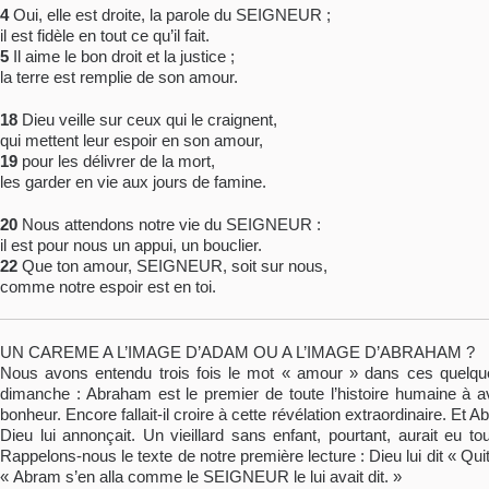
4
Oui, elle est droite, la parole du SEIGNEUR ;
il est fidèle en tout ce qu’il fait.
5
Il aime le bon droit et la justice ;
la terre est remplie de son amour.
18
Dieu veille sur ceux qui le craignent,
qui mettent leur espoir en son amour,
19
pour les délivrer de la mort,
les garder en vie aux jours de famine.
20
Nous attendons notre vie du SEIGNEUR :
il est pour nous un appui, un bouclier.
22
Que ton amour, SEIGNEUR, soit sur nous,
comme notre espoir est en toi.
UN CAREME A L’IMAGE D’ADAM OU A L’IMAGE D’ABRAHAM ?
Nous avons entendu trois fois le mot « amour » dans ces quelques
dimanche : Abraham est le premier de toute l’histoire humaine à a
bonheur. Encore fallait-il croire à cette révélation extraordinaire. Et
Dieu lui annonçait. Un vieillard sans enfant, pourtant, aurait eu
Rappelons-nous le texte de notre première lecture : Dieu lui dit « Quit
« Abram s’en alla comme le SEIGNEUR le lui avait dit. »