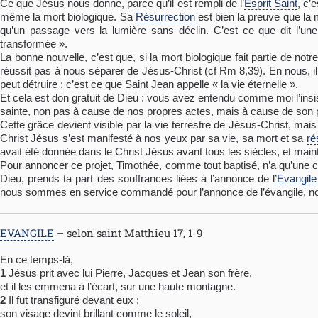
Ce que Jésus nous donne, parce qu’il est rempli de l’
Esprit Saint
, c’
même la mort biologique. Sa
Résurrection
est bien la preuve que la 
qu’un passage vers la lumière sans déclin. C’est ce que dit l’un
transformée ».
La bonne nouvelle, c’est que, si la mort biologique fait partie de notr
réussit pas à nous séparer de Jésus-Christ (cf Rm 8,39). En nous, il 
peut détruire ; c’est ce que Saint Jean appelle « la vie éternelle ».
Et cela est don gratuit de Dieu : vous avez entendu comme moi l’insi
sainte, non pas à cause de nos propres actes, mais à cause de son pr
Cette grâce devient visible par la vie terrestre de Jésus-Christ, mais P
Christ Jésus s’est manifesté à nos yeux par sa vie, sa mort et sa
ré
avait été donnée dans le Christ Jésus avant tous les siècles, et maint
Pour annoncer ce projet, Timothée, comme tout baptisé, n’a qu’une ch
Dieu, prends ta part des souffrances liées à l’annonce de l’
Evangile
nous sommes en service commandé pour l’annonce de l’évangile, no
EVANGILE
– selon saint Matthieu 17, 1-9
En ce temps-là,
1
Jésus prit avec lui Pierre, Jacques et Jean son frère,
et il les emmena à l’écart, sur une haute montagne.
2
Il fut transfiguré devant eux ;
son visage devint brillant comme le soleil,