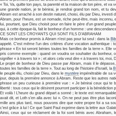
« Toi, Va, quitte ton pays, ta parenté et la maison de ton père, et va v
une grande nation, je te bénirai, je rendrai grand ton nom, et tu de
Abram est arraché à son destin naturel, choisi, élu par Dieu, investi 
Abram, pour l’heure, est un nomade, riche peut-être, mais inconnu, et
lui, pourtant, que Dieu choisit pour en faire le père d’un grand peuple.
qui, à cette époque-là, fait le bonheur d’un homme : une descendanc
CE SONT LES CROYANTS QUI SONT FILS D’ABRAHAM
Mais ce bonheur promis à Abram n’est pas pour lui seul : dans la
Bib
appelé. C’est même l’un des critères d’une vocation authentique : tou
phrase « En toi seront bénies toutes les familles de la terre ». Elle
pris comme exemple : quand on voudra se souhaiter du bonheur, on
signifier « à travers toi » ; et alors cela veut dire « à travers toi, moi, 
Le projet de bonheur de Dieu passe par Abram, mais il le dépasse, il 
toutes les familles de la terre ». Tout au long de l’histoire d’Israël, la
B
le peuple élu, choisi par Dieu, dans le
mystère
impénétrable de sa vol
jour, depuis la première annonce à Abram. Reste que les autres natio
phrase un peu curieuse à première vue : « Je bénirai ceux qui te bén
liberté : tous ceux qui le désirent pourront participer à la bénédicti
Et voilà ! L’heure du grand départ a sonné ; le texte est remarquab
avait dit, et Loth s’en alla avec lui ». On ne peut pas être plus laco
mille ans plus tard, nous pouvons dire que notre propre foi a sa sour
c’est grâce à lui ! Ce que Saint Paul exprime dans la lettre aux Gala
Ainsi, ceux qui se réclament de la foi sont bénis avec Abraham, le