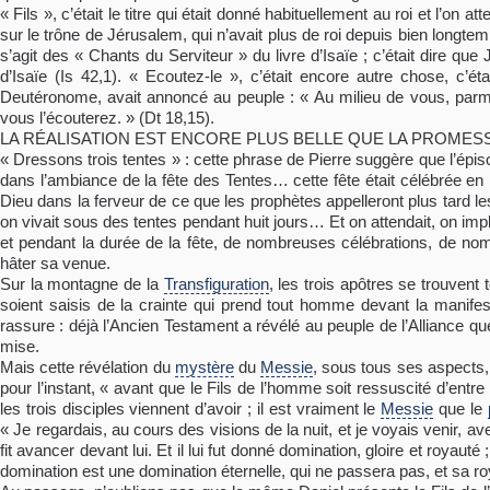
« Fils », c’était le titre qui était donné habituellement au roi et l’on att
sur le trône de Jérusalem, qui n’avait plus de roi depuis bien longtem
s’agit des « Chants du Serviteur » du livre d’Isaïe ; c’était dire que
d’Isaïe (Is 42,1). « Ecoutez-le », c’était encore autre chose, c’é
Deutéronome, avait annoncé au peuple : « Au milieu de vous, parm
vous l’écouterez. » (Dt 18,15).
LA RÉALISATION EST ENCORE PLUS BELLE QUE LA PROMES
« Dressons trois tentes » : cette phrase de Pierre suggère que l’épi
dans l’ambiance de la fête des Tentes… cette fête était célébrée en
Dieu dans la ferveur de ce que les prophètes appelleront plus tard les
on vivait sous des tentes pendant huit jours… Et on attendait, on impl
et pendant la durée de la fête, de nombreuses célébrations, de n
hâter sa venue.
Sur la montagne de la
Transfiguration
, les trois apôtres se trouvent
soient saisis de la crainte qui prend tout homme devant la manifes
rassure : déjà l’Ancien Testament a révélé au peuple de l’Alliance qu
mise.
Mais cette révélation du
mystère
du
Messie
, sous tous ses aspects, 
pour l’instant, « avant que le Fils de l’homme soit ressuscité d’entr
les trois disciples viennent d’avoir ; il est vraiment le
Messie
que le
« Je regardais, au cours des visions de la nuit, et je voyais venir, av
fit avancer devant lui. Et il lui fut donné domination, gloire et royaut
domination est une domination éternelle, qui ne passera pas, et sa roy