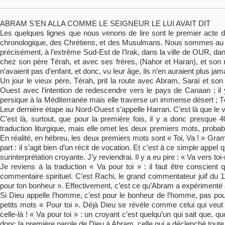
ABRAM S’EN ALLA COMME LE SEIGNEUR LE LUI AVAIT DIT
Les quelques lignes que nous venons de lire sont le premier acte de t
chronologique, des Chrétiens, et des Musulmans. Nous sommes au deu
précisément, à l’extrême Sud-Est de l’Irak, dans la ville de OUR, dans
chez son père Térah, et avec ses frères, (Nahor et Haran), et son 
n’avaient pas d’enfant, et donc, vu leur âge, ils n’en auraient plus jam
Un jour le vieux père, Térah, prit la route avec Abram, Saraï et son
Ouest avec l’intention de redescendre vers le pays de Canaan ; il y 
persique à la Méditerranée mais elle traverse un immense désert ; Té
Leur dernière étape au Nord-Ouest s’appelle Harran. C’est là que le 
C’est là, surtout, que pour la première fois, il y a donc presque 
traduction liturgique, mais elle omet les deux premiers mots, probabl
En réalité, en hébreu, les deux premiers mots sont « Toi, Va ! » Gram
part : il s’agit bien d’un récit de vocation. Et c’est à ce simple app
surinterprétation croyante. J’y reviendrai. Il y a eu pire : « Va vers to
Je reviens à la traduction « Va pour toi » : il faut être conscient q
commentaire spirituel. C’est Rachi, le grand commentateur juif du 1
pour ton bonheur ». Effectivement, c’est ce qu’Abram a expérimenté 
Si Dieu appelle l’homme, c’est pour le bonheur de l’homme, pas pou
petits mots « Pour toi ». Déjà Dieu se révèle comme celui qui veut 
celle-là ! « Va pour toi » : un croyant c’est quelqu’un qui sait que,
donc la première parole de Dieu à Abram, celle qui a déclenché toute