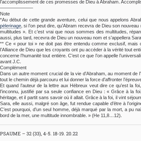
l’accomplissement de ces promesses de Dieu à Abraham. Accompliss
———————
Note
*Au début de cette grande aventure, celui que nous appelons Abra
pèlerinage
, si l’on peut dire, qu’Abram recevra de Dieu son nouveau
multitudes ». Et c’est vrai que nous sommes des multitudes, répandu
aussi, plus tard, recevra de Dieu un nouveau nom et s’appellera Sara
** Ce « pour toi » ne doit pas être entendu comme exclusif, mais 
l’Alliance de Dieu que les croyants ont pu accéder à la vérité tout e
concerne l’humanité tout entière. C’est ce que l’on appelle l’universa
avant J.C.
Complément
Dans un autre moment crucial de la vie d’Abraham, au moment de l’o
tout le chemin déjà parcouru et lui donner la force d’affronter l’épreuv
Et quand l’auteur de la lettre aux Hébreux veut dire ce qu’est la f
l’inconnu, justifié par sa seule confiance en Dieu : « Grâce à la foi
héritage, et il partit sans savoir où il allait. Grâce à la foi, il vint
Sara, elle aussi, malgré son âge, fut rendue capable d’être à l’or
C’est pourquoi, d’un seul homme, déjà marqué par la mort, a pu na
bord de la mer, une multitude innombrable. » (He 11,8…12).
PSAUME – 32 (33), 4-5. 18-19. 20.22