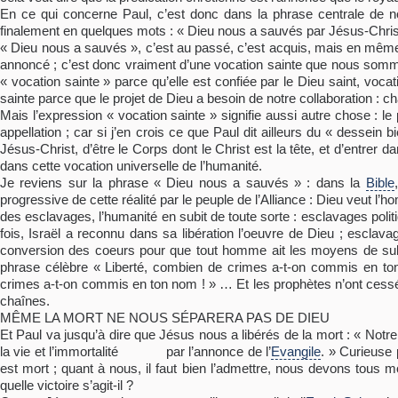
En ce qui concerne Paul, c’est donc dans la phrase centrale de notr
finalement en quelques mots : « Dieu nous a sauvés par Jésus-Chris
« Dieu nous a sauvés », c’est au passé, c’est acquis, mais en même t
annoncé ; c’est donc vraiment d’une vocation sainte que nous somme
« vocation sainte » parce qu’elle est confiée par le Dieu saint, vocat
sainte parce que le projet de Dieu a besoin de notre collaboration : c
Mais l’expression « vocation sainte » signifie aussi autre chose : le 
appellation ; car si j’en crois ce que Paul dit ailleurs du « dessein 
Jésus-Christ, d’être le Corps dont le Christ est la tête, et d’entrer
dans cette vocation universelle de l’humanité.
Je reviens sur la phrase « Dieu nous a sauvés » : dans la
Bible
progressive de cette réalité par le peuple de l’Alliance : Dieu veut l’
des esclavages, l’humanité en subit de toute sorte : esclavages poli
fois, Israël a reconnu dans sa libération l’oeuvre de Dieu ; escla
conversion des coeurs pour que tout homme ait les moyens de subsi
phrase célèbre « Liberté, combien de crimes a-t-on commis en ton
crimes a-t-on commis en ton nom ! » … Et les prophètes n’ont cessé d
chaînes.
MÊME LA MORT NE NOUS SÉPARERA PAS DE DIEU
Et Paul va jusqu’à dire que Jésus nous a libérés de la mort : « Notre Sa
la vie et l’immortalité par l’annonce de l’
Evangile
. » Curieuse
est mort ; quant à nous, il faut bien l’admettre, nous devons tous 
quelle victoire s’agit-il ?