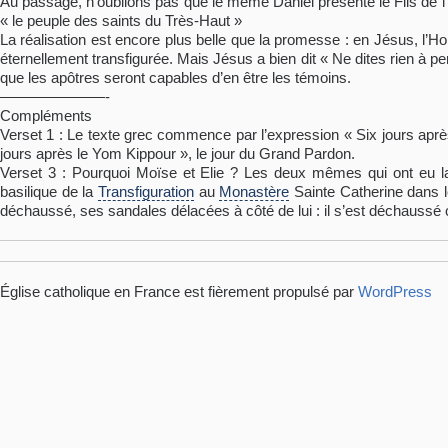
Au passage, n’oublions pas que le même Daniel présente le Fils de 
« le peuple des saints du Très-Haut »
La réalisation est encore plus belle que la promesse : en Jésus, l’Ho
éternellement transfigurée. Mais Jésus a bien dit « Ne dites rien à p
que les apôtres seront capables d’en être les témoins.
———————-
Compléments
Verset 1 : Le texte grec commence par l’expression « Six jours après 
jours après le Yom Kippour », le jour du Grand Pardon.
Verset 3 : Pourquoi Moïse et Elie ? Les deux mêmes qui ont eu la r
basilique de la
Transfiguration
au
Monastère
Sainte Catherine dans l
déchaussé, ses sandales délacées à côté de lui : il s’est déchaussé
Église catholique en France est fièrement propulsé par
WordPress