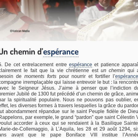
Un chemin d’
espérance
5. De cet entrelacement entre
espérance
et patience apparaî
clairement le fait que la vie chrétienne est
un chemin
qui 
besoin de
moments forts
pour nourrir et fortifier l’
espéranc
compagne irremplaçable qui laisse entrevoir le but : la rencontr
avec le Seigneur Jésus. J’aime à penser que l’indiction d
premier Jubilé de 1300 fut précédé d’un chemin de grâce, anim
par la spiritualité populaire. Nous ne pouvons pas oublier, e
effet, les diverses formes à travers lesquelles la grâce du pardo
fut abondamment répandue sur le saint Peuple fidèle de Dieu
Rappelons, par exemple, le grand “pardon” que saint Célestin 
voulut accorder à ceux qui se rendaient à la Basilique Sainte
Marie-de-Collemaggio, à L’Aquila, les 28 et 29 août 1294, si
ans avant que le pape Boniface VIII institue l’Anné