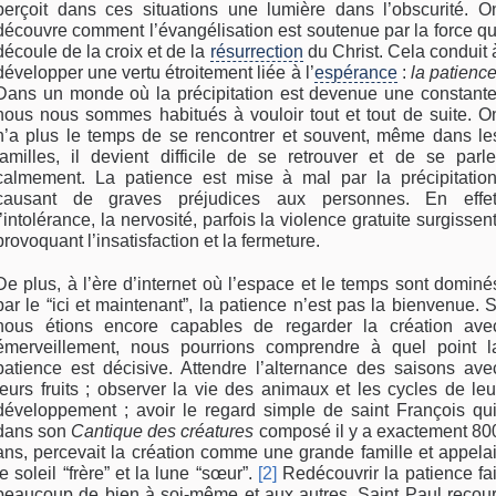
perçoit dans ces situations une lumière dans l’obscurité. O
découvre comment l’évangélisation est soutenue par la force qu
découle de la croix et de la
résurrection
du Christ. Cela conduit 
développer une vertu étroitement liée à l’
espérance
:
la patienc
Dans un monde où la précipitation est devenue une constante
nous nous sommes habitués à vouloir tout et tout de suite. O
n’a plus le temps de se rencontrer et souvent, même dans le
familles, il devient difficile de se retrouver et de se parle
calmement. La patience est mise à mal par la précipitation
causant de graves préjudices aux personnes. En effet
l’intolérance, la nervosité, parfois la violence gratuite surgissent
provoquant l’insatisfaction et la fermeture.
De plus, à l’ère d’internet où l’espace et le temps sont dominé
par le “ici et maintenant”, la patience n’est pas la bienvenue. S
nous étions encore capables de regarder la création ave
émerveillement, nous pourrions comprendre à quel point l
patience est décisive. Attendre l’alternance des saisons ave
leurs fruits ; observer la vie des animaux et les cycles de leu
développement ; avoir le regard simple de saint François qui
dans son
Cantique des créatures
composé il y a exactement 80
ans, percevait la création comme une grande famille et appelai
le soleil “frère” et la lune “sœur”.
[2]
Redécouvrir la patience fai
beaucoup de bien à soi-même et aux autres. Saint Paul recour