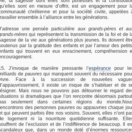
vie, la sagesse dont elles sont porteuses et la contributio
qu’elles sont en mesure d’offrir, est un engagement pour l
communauté chrétienne et pour la société civile, appelées 
travailler ensemble à l’alliance entre les générations.
J’adresse une pensée particulière
aux grands-pères et au
grands-mères
qui représentent la transmission de la foi et de l
sagesse de la vie aux générations plus jeunes. Ils doivent êtr
soutenus par la gratitude des enfants et par l’amour des petits
enfants qui trouvent en eux enracinement, compréhension e
encouragement.
15. J’invoque de manière pressante l’
espérance
pour le
milliards de
pauvres
qui manquent souvent du nécessaire pou
vivre. Face à la succession de nouvelles vague
d’appauvrissement, il existe un risque de s’habituer et de s
résigner. Mais nous ne pouvons pas détourner le regard de
situations si dramatiques que l’on rencontre désormais partout
pas seulement dans certaines régions du monde.Nou
rencontrons des personnes pauvres ou appauvries chaque jou
et qui peuvent parfois être nos voisins. Souvent, elles n’ont pa
de logement ni la nourriture quotidienne suffisante. Elle
souffrent de l’exclusion et de l’indifférence de beaucoup. Il es
scandaleux que, dans un monde doté d’énormes ressource