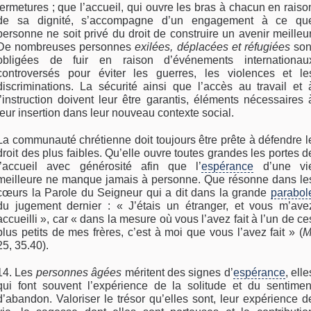
fermetures ; que l’accueil, qui ouvre les bras à chacun en raiso
de sa dignité, s’accompagne d’un engagement à ce qu
personne ne soit privé du droit de construire un avenir meilleur
De nombreuses personnes
exilées, déplacées et réfugiées
son
obligées de fuir en raison d’événements internationau
controversés pour éviter les guerres, les violences et le
discriminations. La sécurité ainsi que l’accès au travail et 
l’instruction doivent leur être garantis, éléments nécessaires 
leur insertion dans leur nouveau contexte social.
La communauté chrétienne doit toujours être prête à défendre l
droit des plus faibles. Qu’elle ouvre toutes grandes les portes d
l’accueil avec générosité afin que l’
espérance
d’une vi
meilleure ne manque jamais à personne. Que résonne dans le
cœurs la Parole du Seigneur qui a dit dans la grande
parabol
du jugement dernier : « J’étais un étranger, et vous m’ave
accueilli », car « dans la mesure où vous l’avez fait à l’un de ce
plus petits de mes frères, c’est à moi que vous l’avez fait » (
M
25, 35.40).
14. Les
personnes âgées
méritent des signes d’
espérance
, elle
qui font souvent l’expérience de la solitude et du sentimen
d’abandon. Valoriser le trésor qu’elles sont, leur expérience d