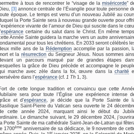
permettre à tous de rencontrer le “visage de la
miséricorde
” d
Dieu,
[3]
annonce centrale de l’Évangile pour toute personne d
toute époque. Le temps est venu d’un nouveau Jubilé au cour
duquel la Porte Sainte sera à nouveau grande ouverte pour offri
l’expérience vivante de l’amour de Dieu qui suscite dans le cœu
’
espérance
certaine du salut dans le Christ. En même temps
cette Année Sainte guidera la marche vers un autre anniversair
fondamental pour tous les chrétiens. En 2033 seront célébrés le
deux mille ans de la
Rédemption
accomplie par la passion, l
mort et la
résurrection
du Seigneur Jésus. Nous sommes ains
devant un parcours marqué par de grandes étapes dan
lesquelles la grâce de Dieu précède et accompagne le peupl
qui marche avec zèle dans la foi, œuvre dans la
charité
e
persévère dans l’
espérance
(cf.
1 Th
1, 3).
Fort de cette longue tradition et convaincu que cette Anné
Jubilaire sera pour toute l’Église une expérience intense d
grâce et d’
espérance
, je décide que la Porte Sainte de l
Basilique Saint-Pierre du Vatican sera ouverte le 24 décembr
de cette année 2024, marquant ainsi le début du Jubil
ordinaire. Le dimanche suivant, le 29 décembre 2024, j’ouvrira
la Porte Sainte de ma cathédrale Saint-Jean-de-Latran qui fêter
ème
le 1700
anniversaire de sa dédicace, le 9 novembre de cett
er