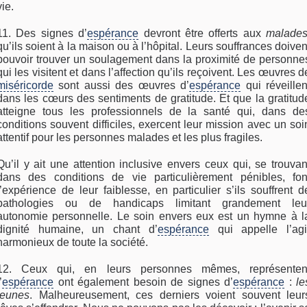
vie.
11. Des signes d’
espérance
devront être offerts aux
malade
qu’ils soient à la maison ou à l’hôpital. Leurs souffrances doiven
pouvoir trouver un soulagement dans la proximité de personne
qui les visitent et dans l’affection qu’ils reçoivent. Les œuvres d
miséricorde
sont aussi des œuvres d’
espérance
qui réveillen
dans les cœurs des sentiments de gratitude. Et que la gratitud
atteigne tous les professionnels de la santé qui, dans de
conditions souvent difficiles, exercent leur mission avec un soi
attentif pour les personnes malades et les plus fragiles.
Qu’il y ait une attention inclusive envers ceux qui, se trouvan
dans des conditions de vie particulièrement pénibles, fon
l’expérience de leur faiblesse, en particulier s’ils souffrent d
pathologies ou de handicaps limitant grandement leu
autonomie personnelle. Le soin envers eux est un hymne à l
dignité humaine, un chant d’
espérance
qui appelle l’agi
harmonieux de toute la société.
12. Ceux qui, en leurs personnes mêmes, représenten
’
espérance
ont également besoin de signes d’
espérance
:
le
jeunes
. Malheureusement, ces derniers voient souvent leur