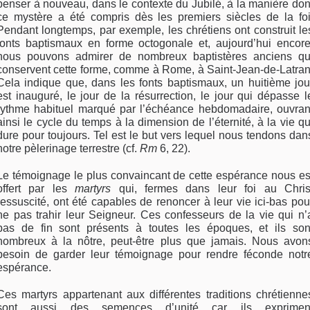
penser à nouveau, dans le contexte du Jubilé, à la manière don
ce mystère a été compris dès les premiers siècles de la foi
Pendant longtemps, par exemple, les chrétiens ont construit le
fonts baptismaux en forme octogonale et, aujourd’hui encore
nous pouvons admirer de nombreux baptistères anciens qu
conservent cette forme, comme à Rome, à Saint-Jean-de-Latran
Cela indique que, dans les fonts baptismaux, un huitième jou
est inauguré, le jour de la résurrection, le jour qui dépasse l
rythme habituel marqué par l’échéance hebdomadaire, ouvran
ainsi le cycle du temps à la dimension de l’éternité, à la vie qu
dure pour toujours. Tel est le but vers lequel nous tendons dan
notre pèlerinage terrestre (cf.
Rm
6, 22).
Le témoignage le plus convaincant de cette espérance nous es
offert par les
martyrs
qui, fermes dans leur foi au Chris
ressuscité, ont été capables de renoncer à leur vie ici-bas pou
ne pas trahir leur Seigneur. Ces confesseurs de la vie qui n’
pas de fin sont présents à toutes les époques, et ils son
nombreux à la nôtre, peut-être plus que jamais. Nous avon
besoin de garder leur témoignage pour rendre féconde notr
espérance.
Ces martyrs appartenant aux différentes traditions chrétienne
sont aussi des semences d’unité car ils exprimen