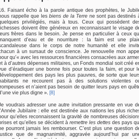
16. Faisant écho à la parole antique des prophètes, le Jubil
nous rappelle que les
biens de la Terre
ne sont pas destinés 
quelques privilégiés, mais à tous. Ceux qui possèdent de
richesses doivent être généreux en reconnaissant le visage d
leurs frères dans le besoin. Je pense en particulier à ceux qu
manquent d’eau et de nourriture : la faim est une plai
scandaleuse dans le corps de notre humanité et elle invit
chacun à un sursaut de conscience. Je renouvelle mon appe
pour qu’« avec les ressources financières consacrées aux arme
et à d’autres dépenses militaires, un Fonds mondial soit créé e
vue d’éradiquer une bonne fois pour toutes la faim, et pour l
développement des pays les plus pauvres, de sorte que leur
habitants ne recourent pas à des solutions violentes o
trompeuses et n’aient pas besoin de quitter leurs pays en quêt
d’une vie plus digne ».
[8]
Je voudrais adresser une autre invitation pressante en vue d
l’Année Jubilaire : elle est destinée aux nations les plus riche
pour qu’elles reconnaissent la gravité de nombreuses décision
prises et qu’elles se décident à
remettre les dettes
des pays qu
ne pourront jamais les rembourser. C’est plus une question d
justice que de magnanimité, aggravée aujourd’hui par un