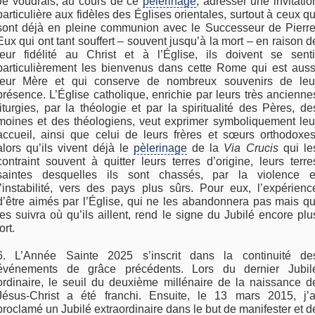
Je voudrais, au cours de ce
pèlerinage
, adresser une invitatio
particulière aux fidèles des Églises orientales, surtout à ceux qu
sont déjà en pleine communion avec le Successeur de Pierre
Eux qui ont tant souffert – souvent jusqu’à la mort – en raison d
leur fidélité au Christ et à l’Église, ils doivent se senti
particulièrement les bienvenus dans cette Rome qui est auss
leur Mère et qui conserve de nombreux souvenirs de leu
présence. L’Église catholique, enrichie par leurs très ancienne
liturgies, par la théologie et par la spiritualité des Pères, de
moines et des théologiens, veut exprimer symboliquement leu
accueil, ainsi que celui de leurs frères et sœurs orthodoxes
alors qu’ils vivent déjà le
pèlerinage
de la
Via Crucis
qui le
contraint souvent à quitter leurs terres d’origine, leurs terre
saintes desquelles ils sont chassés, par la violence e
l’instabilité, vers des pays plus sûrs. Pour eux, l’expérienc
d’être aimés par l’Église, qui ne les abandonnera pas mais qu
les suivra où qu’ils aillent, rend le signe du Jubilé encore plu
fort.
6. L’Année Sainte 2025 s’inscrit dans la continuité de
événements de grâce précédents. Lors du dernier Jubil
ordinaire, le seuil du deuxième millénaire de la naissance d
Jésus-Christ a été franchi. Ensuite, le 13 mars 2015, j’a
proclamé un Jubilé extraordinaire dans le but de manifester et d