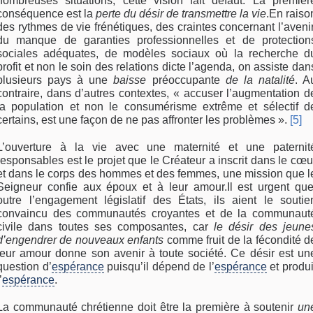
nombreuses situations, cette vision fait défaut. La premièr
conséquence est la
perte du désir de transmettre la vie
.En raiso
des rythmes de vie frénétiques, des craintes concernant l’avenir
du manque de garanties professionnelles et de protection
sociales adéquates, de modèles sociaux où la recherche d
profit et non le soin des relations dicte l’agenda, on assiste dan
plusieurs pays à une
baisse
préoccupante
de la natalité
. A
contraire, dans d’autres contextes, « accuser l’augmentation d
la population et non le consumérisme extrême et sélectif d
certains, est une façon de ne pas affronter les problèmes ».
[5]
L’ouverture à la vie avec une maternité et une paternit
responsables est le projet que le Créateur a inscrit dans le cœu
et dans le corps des hommes et des femmes, une mission que l
Seigneur confie aux époux et à leur amour.Il est urgent que
outre l’engagement législatif des États, ils aient le soutie
convaincu des communautés croyantes et de la communaut
civile dans toutes ses composantes, car
le désir des jeune
d’engendrer de nouveaux enfants
comme fruit de la fécondité d
leur amour donne son avenir à toute société. Ce désir est un
question d’
espérance
puisqu’il dépend de l’
espérance
et produi
’
espérance
.
La communauté chrétienne doit être la première à soutenir
un