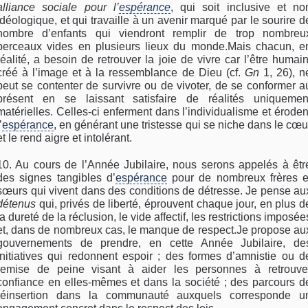
alliance sociale pour l’
espérance
, qui soit inclusive et no
idéologique, et qui travaille à un avenir marqué par le sourire d
nombre d’enfants qui viendront remplir de trop nombreu
berceaux vides en plusieurs lieux du monde.Mais chacun, e
réalité, a besoin de retrouver la joie de vivre car l’être humain
créé à l’image et à la ressemblance de Dieu (cf.
Gn
1, 26), n
peut se contenter de survivre ou de vivoter, de se conformer a
présent en se laissant satisfaire de réalités uniquemen
matérielles. Celles-ci enferment dans l’individualisme et éroden
’
espérance
, en générant une tristesse qui se niche dans le cœu
et le rend aigre et intolérant.
10. Au cours de l’Année Jubilaire, nous serons appelés à êtr
des signes tangibles d’
espérance
pour de nombreux frères e
sœurs qui vivent dans des conditions de détresse. Je pense au
détenus
qui, privés de liberté, éprouvent chaque jour, en plus d
la dureté de la réclusion, le vide affectif, les restrictions imposée
et, dans de nombreux cas, le manque de respect.Je propose au
gouvernements de prendre, en cette Année Jubilaire, de
initiatives qui redonnent espoir ; des formes d’amnistie ou d
remise de peine visant à aider les personnes à retrouve
confiance en elles-mêmes et dans la société ; des parcours d
réinsertion dans la communauté auxquels corresponde u