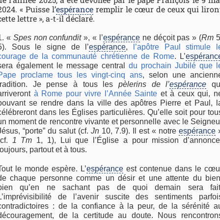
2024. « Puisse l’
espérance
remplir le cœur de ceux qui liron
cette lettre », a-t-il déclaré.
1. «
Spes non confundit
», « l’
espérance
ne déçoit pas » (
Rm
5
5). Sous le signe de l’
espérance
,
l’apôtre Paul stimule l
courage de la communauté chrétienne de Rome
. L’
espéranc
sera également le message central
du prochain Jubilé que l
Pape proclame tous les vingt-cinq ans
, selon une ancienn
tradition. Je pense à tous les
pèlerins de l’
espérance
qu
arriveront
à Rome pour vivre l’Année Sainte
et à ceux qui, n
pouvant se rendre dans la ville des apôtres Pierre et Paul, l
célébreront dans les Églises particulières. Qu’elle soit pour tou
un moment de rencontre vivante et personnelle avec le Seigneu
Jésus, “porte” du salut (cf.
Jn
10, 7.9). Il est « notre
espérance
(cf.
1 Tm
1, 1), Lui que l’Église a pour mission d’annonce
toujours, partout et à tous.
Tout le monde espère. L’
espérance
est contenue dans le cœu
de chaque personne comme un désir et une attente du bien
bien qu’en ne sachant pas de quoi demain sera fait
L’imprévisibilité de l’avenir suscite des sentiments parfoi
contradictoires : de la confiance à la peur, de la sérénité a
découragement, de la certitude au doute. Nous rencontron