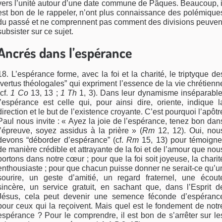
vers l’unité autour d’une date commune de Pâques. Beaucoup, i
est bon de le rappeler, n’ont plus connaissance des polémique
du passé et ne comprennent pas comment des divisions peuven
subsister sur ce sujet.
Ancrés dans l’espérance
18. L’espérance forme, avec la foi et la charité, le triptyque de
“vertus théologales” qui expriment l’essence de la vie chrétienn
(cf.
1 Co
13, 13 ;
1 Th
1, 3). Dans leur dynamisme inséparable
l’espérance est celle qui, pour ainsi dire, oriente, indique l
direction et le but de l’existence croyante. C’est pourquoi l’apôtr
Paul nous invite : « Ayez la joie de l’espérance, tenez bon dan
l’épreuve, soyez assidus à la prière » (
Rm
12, 12). Oui, nou
devons “déborder d’espérance” (cf.
Rm
15, 13) pour témoigne
de manière crédible et attrayante de la foi et de l’amour que nou
portons dans notre cœur ; pour que la foi soit joyeuse, la charit
enthousiaste ; pour que chacun puisse donner ne serait-ce qu’u
sourire, un geste d’amitié, un regard fraternel, une écout
sincère, un service gratuit, en sachant que, dans l’Esprit d
Jésus, cela peut devenir une semence féconde d’espéranc
pour ceux qui la reçoivent. Mais quel est le fondement de notr
espérance ? Pour le comprendre, il est bon de s’arrêter sur le