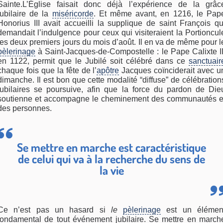
Sainte.L’Église faisait donc déjà l’expérience de la grâc
jubilaire de la
miséricorde
. Et même avant, en 1216, le Pap
Honorius III avait accueilli la supplique de saint François qu
demandait l’indulgence pour ceux qui visiteraient la Portioncul
les deux premiers jours du mois d’août. Il en va de même pour l
pèlerinage
à Saint-Jacques-de-Compostelle : le Pape Calixte II
en 1122, permit que le Jubilé soit célébré dans ce
sanctuair
chaque fois que la fête de l’
apôtre
Jacques coïnciderait avec u
dimanche. Il est bon que cette modalité “diffuse” de célébration
jubilaires se poursuive, afin que la force du pardon de Die
soutienne et accompagne le cheminement des communautés e
des personnes.
Se mettre en marche est caractéristique
de celui qui va à la recherche du sens de
la vie
Ce n’est pas un hasard si
le
pèlerinage
est un élémen
fondamental de tout événement jubilaire. Se mettre en march