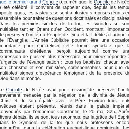
que le premier grand
Concile
œcuménique, le
Concile
de Nicée
a été célébré. Il convient de rappeler que, depuis les temp
apostoliques, les pasteurs se sont à plusieurs reprises réunis e
assemblée pour traiter de questions doctrinales et disciplinaires
Dans les premiers siècles de la foi, les synodes se son
multipliés tant en Orient qu’en Occident, montrant l’importanc
de préserver l’unité du Peuple de Dieu et la fidélité à l’annonc
de l’Évangile. L’Année Jubilaire pourrait être une occasio
importante pour concrétiser cette forme synodale que l
communauté chrétienne perçoit aujourd’hui comme un
expression de plus en plus nécessaire pour mieux répondre 
l’urgence de l’évangélisation : tous les baptisés, chacun ave
son charisme et son ministère, coresponsables pour que d
multiples signes d’espérance témoignent de la présence d
Dieu dans le monde.
Le
Concile
de Nicée avait pour mission de préserver l’unit
gravement menacée par la négation de la divinité de Jésus
Christ et de son égalité avec le Père. Environ trois cent
évêques étaient présents, réunis dans le palais impérial
convoqués par l’empereur Constantin, le 20 mai 325. Aprè
divers débats, ils se sont tous reconnus, par la grâce de l’Esprit
dans le Symbole de la foi que nous professons encor
aujourd’hui dans la célébration eucharistique dominicale. Le