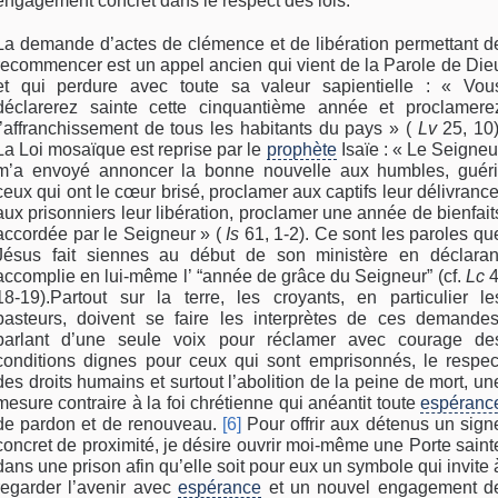
engagement concret dans le respect des lois.
La demande d’actes de clémence et de libération permettant d
recommencer est un appel ancien qui vient de la Parole de Die
et qui perdure avec toute sa valeur sapientielle : « Vou
déclarerez sainte cette cinquantième année et proclamere
l’affranchissement de tous les habitants du pays » (
Lv
25, 10)
La Loi mosaïque est reprise par le
prophète
Isaïe : « Le Seigneu
m’a envoyé annoncer la bonne nouvelle aux humbles, guéri
ceux qui ont le cœur brisé, proclamer aux captifs leur délivrance
aux prisonniers leur libération, proclamer une année de bienfait
accordée par le Seigneur » (
Is
61, 1-2). Ce sont les paroles qu
Jésus fait siennes au début de son ministère en déclaran
accomplie en lui-même l’ “année de grâce du Seigneur” (cf.
Lc
4
18-19).Partout sur la terre, les croyants, en particulier le
pasteurs, doivent se faire les interprètes de ces demandes
parlant d’une seule voix pour réclamer avec courage de
conditions dignes pour ceux qui sont emprisonnés, le respec
des droits humains et surtout l’abolition de la peine de mort, un
mesure contraire à la foi chrétienne qui anéantit toute
espéranc
de pardon et de renouveau.
[6]
Pour offrir aux détenus un sign
concret de proximité, je désire ouvrir moi-même une Porte saint
dans une prison afin qu’elle soit pour eux un symbole qui invite 
regarder l’avenir avec
espérance
et un nouvel engagement d