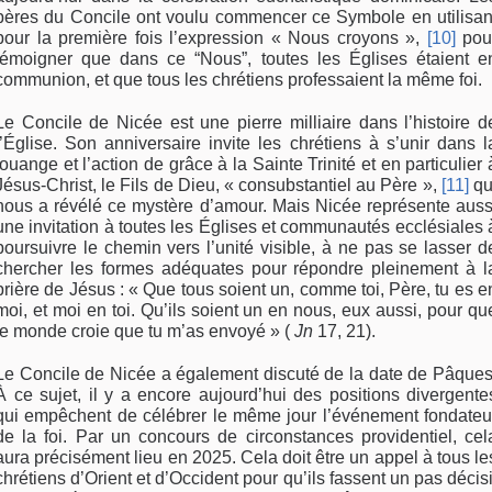
pères du Concile ont voulu commencer ce Symbole en utilisan
pour la première fois l’expression « Nous croyons »,
[10]
pou
témoigner que dans ce “Nous”, toutes les Églises étaient e
communion, et que tous les chrétiens professaient la même foi.
Le Concile de Nicée est une pierre milliaire dans l’histoire d
l’Église. Son anniversaire invite les chrétiens à s’unir dans l
louange et l’action de grâce à la Sainte Trinité et en particulier 
Jésus-Christ, le Fils de Dieu, « consubstantiel au Père »,
[11]
qu
nous a révélé ce mystère d’amour. Mais Nicée représente auss
une invitation à toutes les Églises et communautés ecclésiales 
poursuivre le chemin vers l’unité visible, à ne pas se lasser d
chercher les formes adéquates pour répondre pleinement à l
prière de Jésus : « Que tous soient un, comme toi, Père, tu es e
moi, et moi en toi. Qu’ils soient un en nous, eux aussi, pour qu
le monde croie que tu m’as envoyé » (
Jn
17, 21).
Le Concile de Nicée a également discuté de la date de Pâques
À ce sujet, il y a encore aujourd’hui des positions divergente
qui empêchent de célébrer le même jour l’événement fondateu
de la foi. Par un concours de circonstances providentiel, cel
aura précisément lieu en 2025. Cela doit être un appel à tous le
chrétiens d’Orient et d’Occident pour qu’ils fassent un pas décisi