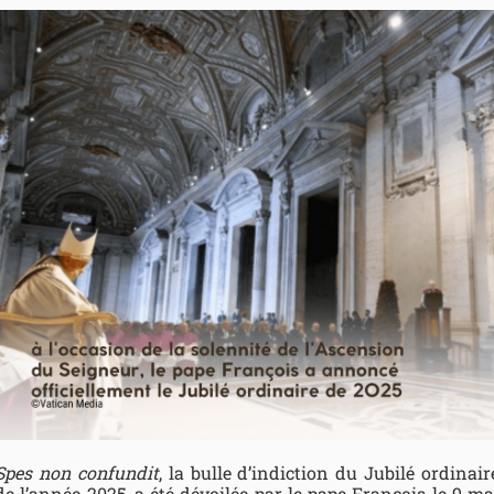
Spes non confundit
, la bulle d’indiction du Jubilé ordinair
de l’année 2025, a été dévoilée par le pape François le 9 ma