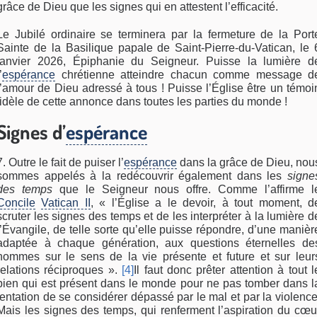
grâce de Dieu que les signes qui en attestent l’efficacité.
Le Jubilé ordinaire se terminera par la fermeture de la Port
Sainte de la Basilique papale de Saint-Pierre-du-Vatican, le 
janvier 2026, Épiphanie du Seigneur. Puisse la lumière d
’
espérance
chrétienne atteindre chacun comme message d
l’amour de Dieu adressé à tous ! Puisse l’Église être un témoi
fidèle de cette annonce dans toutes les parties du monde !
Signes d’
espérance
7. Outre le fait de puiser l’
espérance
dans la grâce de Dieu, nou
sommes appelés à la redécouvrir également dans les
signe
des temps
que le Seigneur nous offre. Comme l’affirme l
Concile
Vatican II
, « l’Église a le devoir, à tout moment, d
scruter les signes des temps et de les interpréter à la lumière d
l’Évangile, de telle sorte qu’elle puisse répondre, d’une manièr
adaptée à chaque génération, aux questions éternelles de
hommes sur le sens de la vie présente et future et sur leur
relations réciproques ».
[4]
Il faut donc prêter attention à tout l
bien qui est présent dans le monde pour ne pas tomber dans l
tentation de se considérer dépassé par le mal et par la violence
Mais les signes des temps, qui renferment l’aspiration du cœu