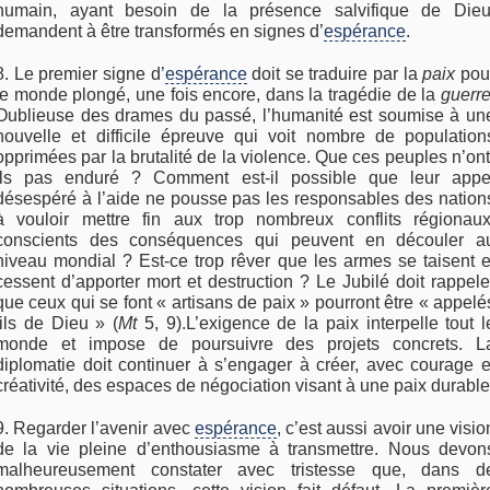
humain, ayant besoin de la présence salvifique de Dieu
demandent à être transformés en signes d’
espérance
.
8. Le premier signe d’
espérance
doit se traduire par la
paix
pou
le monde plongé, une fois encore, dans la tragédie de la
guerr
Oublieuse des drames du passé, l’humanité est soumise à un
nouvelle et difficile épreuve qui voit nombre de population
opprimées par la brutalité de la violence. Que ces peuples n’ont
ils pas enduré ? Comment est-il possible que leur appe
désespéré à l’aide ne pousse pas les responsables des nation
à vouloir mettre fin aux trop nombreux conflits régionaux
conscients des conséquences qui peuvent en découler a
niveau mondial ? Est-ce trop rêver que les armes se taisent e
cessent d’apporter mort et destruction ? Le Jubilé doit rappele
que ceux qui se font « artisans de paix » pourront être « appelé
fils de Dieu » (
Mt
5, 9).L’exigence de la paix interpelle tout l
monde et impose de poursuivre des projets concrets. L
diplomatie doit continuer à s’engager à créer, avec courage e
créativité, des espaces de négociation visant à une paix durable
9. Regarder l’avenir avec
espérance
, c’est aussi avoir une visio
de la vie pleine d’enthousiasme à transmettre. Nous devon
malheureusement constater avec tristesse que, dans d