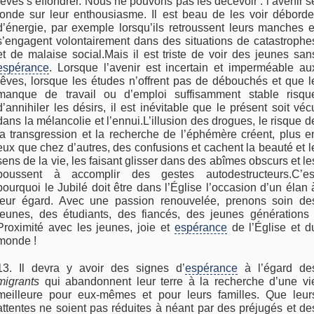
rêves s’effondrer. Nous ne pouvons pas les décevoir : l’avenir s
fonde sur leur enthousiasme. Il est beau de les voir déborde
d’énergie, par exemple lorsqu’ils retroussent leurs manches e
s’engagent volontairement dans des situations de catastrophe
et de malaise social.Mais il est triste de voir des jeunes san
espérance
. Lorsque l’avenir est incertain et imperméable au
rêves, lorsque les études n’offrent pas de débouchés et que l
manque de travail ou d’emploi suffisamment stable risqu
d’annihiler les désirs, il est inévitable que le présent soit véc
dans la mélancolie et l’ennui.L’illusion des drogues, le risque d
la transgression et la recherche de l’éphémère créent, plus e
eux que chez d’autres, des confusions et cachent la beauté et l
sens de la vie, les faisant glisser dans des abîmes obscurs et le
poussent à accomplir des gestes autodestructeurs.C’es
pourquoi le Jubilé doit être dans l’Église l’occasion d’un élan 
leur égard. Avec une passion renouvelée, prenons soin de
jeunes, des étudiants, des fiancés, des jeunes générations 
Proximité avec les jeunes, joie et
espérance
de l’Église et d
monde !
13. Il devra y avoir des signes d’
espérance
à l’égard de
migrants
qui abandonnent leur terre à la recherche d’une vi
meilleure pour eux-mêmes et pour leurs familles. Que leur
attentes ne soient pas réduites à néant par des préjugés et de