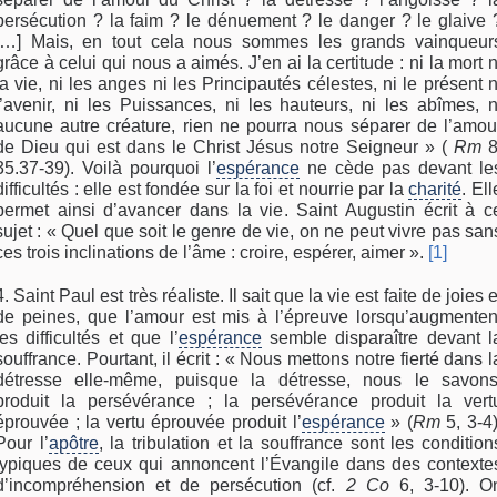
persécution ? la faim ? le dénuement ? le danger ? le glaive 
[…] Mais, en tout cela nous sommes les grands vainqueur
grâce à celui qui nous a aimés. J’en ai la certitude : ni la mort n
la vie, ni les anges ni les Principautés célestes, ni le présent n
l’avenir, ni les Puissances, ni les hauteurs, ni les abîmes, n
aucune autre créature, rien ne pourra nous séparer de l’amou
de Dieu qui est dans le Christ Jésus notre Seigneur » (
Rm
8
35.37-39). Voilà pourquoi l’
espérance
ne cède pas devant le
difficultés : elle est fondée sur la foi et nourrie par la
charité
. Ell
permet ainsi d’avancer dans la vie. Saint Augustin écrit à c
sujet : « Quel que soit le genre de vie, on ne peut vivre pas san
ces trois inclinations de l’âme : croire, espérer, aimer ».
[1]
4. Saint Paul est très réaliste. Il sait que la vie est faite de joies e
de peines, que l’amour est mis à l’épreuve lorsqu’augmenten
les difficultés et que l’
espérance
semble disparaître devant l
souffrance. Pourtant, il écrit : « Nous mettons notre fierté dans l
détresse elle-même, puisque la détresse, nous le savons
produit la persévérance ; la persévérance produit la vert
éprouvée ; la vertu éprouvée produit l’
espérance
» (
Rm
5, 3-4)
Pour l’
apôtre
, la tribulation et la souffrance sont les condition
typiques de ceux qui annoncent l’Évangile dans des contexte
d’incompréhension et de persécution (cf.
2 Co
6, 3-10). O