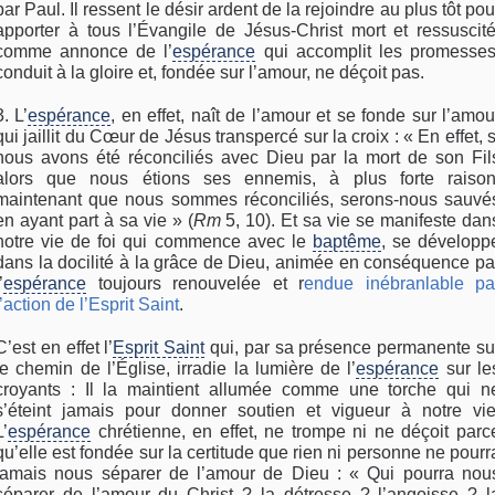
par Paul. Il ressent le désir ardent de la rejoindre au plus tôt pou
apporter à tous l’Évangile de Jésus-Christ mort et ressuscité
comme annonce de l’
espérance
qui accomplit les promesses
conduit à la gloire et, fondée sur l’amour, ne déçoit pas.
3. L’
espérance
, en effet, naît de l’amour et se fonde sur l’amou
qui jaillit du Cœur de Jésus transpercé sur la croix : « En effet, s
nous avons été réconciliés avec Dieu par la mort de son Fil
alors que nous étions ses ennemis, à plus forte raison
maintenant que nous sommes réconciliés, serons-nous sauvé
en ayant part à sa vie » (
Rm
5, 10). Et sa vie se manifeste dan
notre vie de foi qui commence avec le
baptême
, se développ
dans la docilité à la grâce de Dieu, animée en conséquence pa
’
espérance
toujours renouvelée et r
endue inébranlable pa
l’action de l’Esprit Saint
.
C’est en effet l’
Esprit Saint
qui, par sa présence permanente su
le chemin de l’Église, irradie la lumière de l’
espérance
sur le
croyants : Il la maintient allumée comme une torche qui n
s’éteint jamais pour donner soutien et vigueur à notre vie
L’
espérance
chrétienne, en effet, ne trompe ni ne déçoit parc
qu’elle est fondée sur la certitude que rien ni personne ne pourr
jamais nous séparer de l’amour de Dieu : « Qui pourra nou
séparer de l’amour du Christ ? la détresse ? l’angoisse ? l