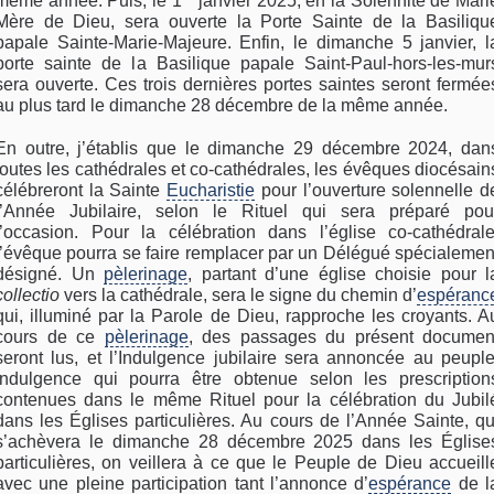
même année. Puis, le 1
janvier 2025, en la Solennité de Mari
Mère de Dieu, sera ouverte la Porte Sainte de la Basiliqu
papale Sainte-Marie-Majeure. Enfin, le dimanche 5 janvier, l
porte sainte de la Basilique papale Saint-Paul-hors-les-mur
sera ouverte. Ces trois dernières portes saintes seront fermée
au plus tard le dimanche 28 décembre de la même année.
En outre, j’établis que le dimanche 29 décembre 2024, dan
toutes les cathédrales et co-cathédrales, les évêques diocésain
célébreront la Sainte
Eucharistie
pour l’ouverture solennelle d
l’Année Jubilaire, selon le Rituel qui sera préparé pou
l’occasion. Pour la célébration dans l’église co-cathédrale
l’évêque pourra se faire remplacer par un Délégué spécialemen
désigné. Un
pèlerinage
, partant d’une église choisie pour l
collectio
vers la cathédrale, sera le signe du chemin d’
espéranc
qui, illuminé par la Parole de Dieu, rapproche les croyants. A
cours de ce
pèlerinage
, des passages du présent documen
seront lus, et l’Indulgence jubilaire sera annoncée au peuple
indulgence qui pourra être obtenue selon les prescription
contenues dans le même Rituel pour la célébration du Jubil
dans les Églises particulières. Au cours de l’Année Sainte, qu
s’achèvera le dimanche 28 décembre 2025 dans les Église
particulières, on veillera à ce que le Peuple de Dieu accueill
avec une pleine participation tant l’annonce d’
espérance
de l