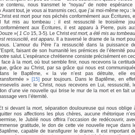
ce contenu, nous transmet le “noyau” de notre espérance 
« Avant tout, je vous ai transmis ceci, que j’ai moi-même reçu : l
Christ est mort pour nos péchés conformément aux Écritures, e
il fut mis au tombeau ; il est ressuscité le troisième jou
conformément aux Écritures, il est apparu à Pierre, puis au
Douze »(
1 Co
15, 3-5). Le Christ
est mort, a été mis au tombeau
est ressuscité, est apparu
. Il a traversé le drame de la mort pou
nous. L’amour du Père l’a ressuscité dans la puissance d
l’Esprit, faisant de son humanité les prémices de l’éternité pou
notre salut. L’espérance chrétienne consiste précisément en cec
: face à la mort, où tout semble finir, nous recevons la certitud
que, grâce au Christ, par sa grâce qui nous est communiqué
dans le Baptême, « la vie n’est pas détruite, elle es
transformée »
[15]
pour toujours. Dans le Baptême, en effet
ensevelis avec le Christ, nous recevons en Lui, ressuscité, l
don d’une vie nouvelle qui brise le mur de la mort et en fait u
passage vers l’éternité.
Et si devant la
mort
, séparation douloureuse qui nous oblige 
quitter nos affections les plus chères, aucune rhétorique n’es
permise, le Jubilé nous offrira l’occasion de redécouvrir, ave
immense gratitude, le don de cette vie nouvelle reçue dans l
Baptême, capable de transfigurer le drame. Il est important d