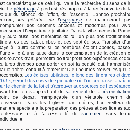
est caractéristique de celui qui va à la recherche du sens de l
vie. Le
pèlerinage
à pied est très propice à la redécouverte de l
valeur du silence, de l’effort, de l’essentiel. L’année prochain
encore,
les pèlerins de l’
espérance
ne manqueront pa
d’emprunter des chemins anciens et modernes pour vivr
intensément l’expérience jubilaire. Dans la ville même de Rome
il y aura aussi des itinéraires de foi, en plus des traditionnel
itinéraires des catacombes et des sept églises. Transiter d’u
pays à l’autre comme si les frontières étaient abolies, passe
d’une ville à une autre dans la contemplation de la création e
des œuvres d’art, permettra de tirer profit des expériences et de
cultures diverses pour porter en soi la beauté qui, harmonisé
par la prière, conduit à remercier Dieu pour les merveilles qu’Il 
accomplies.
Les églises jubilaires, le long des itinéraires et dan
’
Urbs
, seront des oasis de spiritualité où l’on pourra se rafraîchi
sur le chemin de la foi et s’abreuver aux sources de l’espéranc
avant tout en s’approchant du
sacrement
de la
réconciliatio
point de départ irremplaçable d’un véritable chemin d
conversion. Dans les Églises particulières, l’on veillera d
manière spéciale à la préparation des prêtres et des fidèles au
confessions et à l’accessibilité du
sacrement
sous form
individuelle.