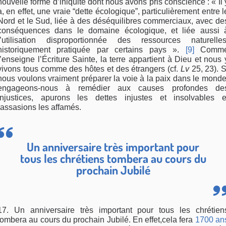
nouvelle forme d’iniquité dont nous avons pris conscience : « Il 
a, en effet, une vraie “dette écologique”, particulièrement entre l
Nord et le Sud, liée à des déséquilibres commerciaux, avec de
conséquences dans le domaine écologique, et liée aussi 
l’utilisation disproportionnée des ressources naturelles
historiquement pratiquée par certains pays ».
[9]
Comm
l’enseigne l’Écriture Sainte, la terre appartient à Dieu et nous 
vivons tous comme des hôtes et des étrangers (cf.
Lv
25, 23). S
nous voulons vraiment préparer la voie à la paix dans le monde
engageons-nous à remédier aux causes profondes de
injustices, apurons les dettes injustes et insolvables e
rassasions les affamés.
Un anniversaire très important pour
tous les chrétiens tombera au cours du
prochain Jubilé
17. Un anniversaire très important pour tous les chrétien
tombera au cours du prochain Jubilé. En effet,cela fera
1700 an