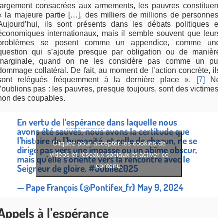
largement consacrées aux armements, les pauvres constituen
« la majeure partie […], des milliers de millions de personnes
Aujourd’hui, ils sont présents dans les débats politiques e
économiques internationaux, mais il semble souvent que leur
problèmes se posent comme un appendice, comme un
question qui s’ajoute presque par obligation ou de manièr
marginale, quand on ne les considère pas comme un pu
dommage collatéral. De fait, au moment de l’action concrète, il
sont relégués fréquemment à la dernière place ».
[7]
N
l’oublions pas : les pauvres, presque toujours, sont des victimes
non des coupables.
En vertu de l’
espérance
dans laquelle nous
avons été sauvés, nous avons la certitude que
l’histoire de l’humanité, et celle de chacun, ne se
Cliquez pour accepter les cookies de
dirige pas vers une impasse ou un abîme obscur,
vidéos et réseaux sociaux et activer ce
mais qu’elle s’oriente vers la rencontre avec le
contenu.
Seigneur de gloire.
#Jubilé2025
— Pape François (@Pontifex_fr)
May 9, 2024
Appels à l’espérance