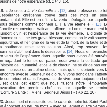
raisons de notre espérance (cf.
1 P
3, 15).
19. « Je crois à
la vie éternelle
» :
[12]
ainsi professe notre foi
L’espérance chrétienne trouve dans ces mots un pilie
fondamental. Elle est en effet « la vertu théologale par laquell
nous désirons comme bonheur […] la Vie éternelle ».
[13]
L
Concile œcuménique Vatican II affirme : « Lorsque manquent l
support divin et l’espérance de la vie éternelle, la dignité d
l’homme subit une très grave blessure, comme on le voit souven
aujourd’hui, et l’énigme de la vie et de la mort, de la faute et d
la souffrance reste sans solution. Ainsi, trop souvent, le
hommes s’abîment dans le désespoir ».
[14]
Nous, en revanche
en vertu de l’espérance dans laquelle nous avons été sauvés
en regardant le temps qui passe, nous avons la certitude qu
l’histoire de l’humanité, et celle de chacun, ne se dirige pas ver
une impasse ou un abîme obscur, mais qu’elle s’oriente vers l
rencontre avec le Seigneur de gloire. Vivons donc dans l’attent
de son retour et dans l’espérance de vivre pour toujours en Lui
C’est dans cet esprit que nous faisons nôtre l’émouvant
invocation des premiers chrétiens, par laquelle se termin
l’Écriture Sainte : « Viens, Seigneur Jésus ! » (
Ap
22, 20).
20. Jésus mort et ressuscité est le cœur de notre foi. Saint Paul
en énonçant en peu de mots – avec seulement quatre verbes 