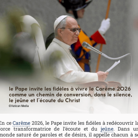
En ce
Carême
2026, le Pape invite les fidèles à redécouvrir l
force transformatrice de l’écoute et du
jeûne
. Dans u
monde saturé de paroles et de désirs, il appelle chacun à s