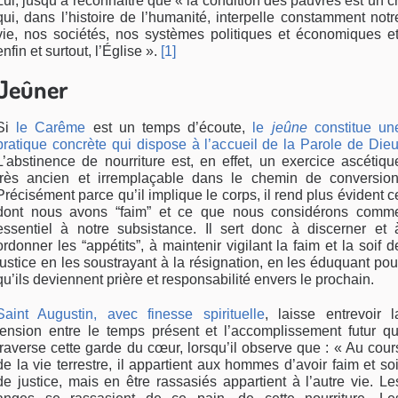
Lui, jusqu’à reconnaître que « la condition des pauvres est un cr
qui, dans l’histoire de l’humanité, interpelle constamment notr
vie, nos sociétés, nos systèmes politiques et économiques et
enfin et surtout, l’Église ».
[1]
Jeûner
Si
le Carême
est un temps d’écoute,
le
jeûne
constitue un
pratique concrète qui dispose à l’accueil de la Parole de Die
L’abstinence de nourriture est, en effet, un exercice ascétiqu
très ancien et irremplaçable dans le chemin de conversion
Précisément parce qu’il implique le corps, il rend plus évident c
dont nous avons “faim” et ce que nous considérons comm
essentiel à notre subsistance. Il sert donc à discerner et 
ordonner les “appétits”, à maintenir vigilant la faim et la soif d
justice en les soustrayant à la résignation, en les éduquant pou
qu’ils deviennent prière et responsabilité envers le prochain.
Saint Augustin, avec finesse spirituelle
, laisse entrevoir l
tension entre le temps présent et l’accomplissement futur qu
traverse cette garde du cœur, lorsqu’il observe que : « Au cour
de la vie terrestre, il appartient aux hommes d’avoir faim et soi
de justice, mais en être rassasiés appartient à l’autre vie. Le