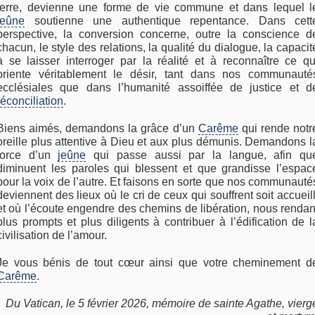
terre, devienne une forme de vie commune et dans lequel l
jeûne
soutienne une authentique repentance. Dans cett
perspective, la conversion concerne, outre la conscience d
chacun, le style des relations, la qualité du dialogue, la capacit
à se laisser interroger par la réalité et à reconnaître ce qu
oriente véritablement le désir, tant dans nos communauté
ecclésiales que dans l’humanité assoiffée de justice et d
réconciliation
.
Biens aimés, demandons la grâce d’un
Carême
qui rende notr
oreille plus attentive à Dieu et aux plus démunis. Demandons l
force d’un
jeûne
qui passe aussi par la langue, afin qu
diminuent les paroles qui blessent et que grandisse l’espac
pour la voix de l’autre. Et faisons en sorte que nos communauté
deviennent des lieux où le cri de ceux qui souffrent soit accueill
et où l’écoute engendre des chemins de libération, nous rendan
plus prompts et plus diligents à contribuer à l’édification de l
civilisation de l’amour.
Je vous bénis de tout cœur ainsi que votre cheminement d
Carême
.
Du Vatican, le 5 février 2026, mémoire de sainte Agathe, vierg