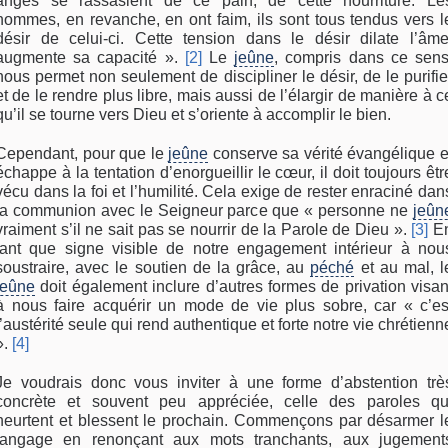
anges se rassasient de ce pain, de cette nourriture. Le
hommes, en revanche, en ont faim, ils sont tous tendus vers l
désir de celui-ci. Cette tension dans le désir dilate l’âme
augmente sa capacité ».
[2]
Le
jeûne
, compris dans ce sens
nous permet non seulement de discipliner le désir, de le purifie
et de le rendre plus libre, mais aussi de l’élargir de manière à c
qu’il se tourne vers Dieu et s’oriente à accomplir le bien.
Cependant, pour que le
jeûne
conserve sa vérité évangélique e
échappe à la tentation d’enorgueillir le cœur, il doit toujours êtr
vécu dans la foi et l’humilité. Cela exige de rester enraciné dan
la communion avec le Seigneur parce que « personne ne
jeûn
vraiment s’il ne sait pas se nourrir de la Parole de Dieu ».
[3]
E
tant que signe visible de notre engagement intérieur à nou
soustraire, avec le soutien de la grâce, au
péché
et au mal, l
jeûne
doit également inclure d’autres formes de privation visan
à nous faire acquérir un mode de vie plus sobre, car « c’es
l’austérité seule qui rend authentique et forte notre vie chrétienn
».
[4]
Je voudrais donc vous inviter à une forme d’abstention trè
concrète et souvent peu appréciée, celle des paroles qu
heurtent et blessent le prochain. Commençons par désarmer l
langage en renonçant aux mots tranchants, aux jugement