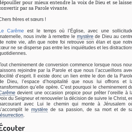
dépouiller pour mieux entendre la voix de Dieu et se laisse
convertir par sa Parole vivante.
Chers frères et sœurs !
Le Carême
est le temps où l’Église, avec une sollicitud
maternelle, nous invite à remettre le
mystère
de Dieu au centr
de notre vie, afin que notre foi retrouve son élan et que notr
cœur ne se disperse pas entre les inquiétudes et les distraction
quotidiennes.
Tout cheminement de conversion commence lorsque nous nou
laissons rejoindre par la Parole et que nous l’accueillons ave
docilité d’esprit. Il existe donc un lien entre le don de la Parol
de Dieu, l’espace d’hospitalité que nous lui offrons et l
transformation qu’elle opère. C’est pourquoi le cheminement d
Carême
devient une occasion propice pour prêter l’oreille à l
voix du Seigneur et renouveler la décision de suivre le Christ, e
parcourant avec Lui le chemin qui monte à Jérusalem o
s’accomplit le
mystère
de sa passion, de sa mort et de s
résurrection
.
Écouter