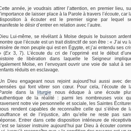
Cette année, je voudrais attirer l’attention, en premier lieu, su
l’importance de laisser place à la Parole à travers l’
écoute
, car l
disposition à écouter est le premier signe par lequel s
manifeste le désir d’entrer en relation avec l’autre.
Dieu Lui-même, se révélant à Moïse depuis le buisson ardent
montre que l’écoute est un trait distinctif de son être : « J’ai vu l
misère de mon peuple qui est en Égypte, et j’ai entendu ses cri
» (
Ex
3, 7). L’écoute du cri de l’opprimé est le début d’un
histoire de libération dans laquelle le Seigneur impliqu
également Moïse, en l’envoyant ouvrir une voie de salut à se
enfants réduits en esclavage.
Un Dieu engageant nous rejoint aujourd’hui aussi avec de
pensées qui font vibrer son cœur. Pour cela, l’écoute de l
Parole dans la
liturgie
nous éduque à une écoute plu
authentique de la réalité : parmi les nombreuses voix qu
traversent notre vie personnelle et sociale, les Saintes Écriture
nous rendent capables de reconnaître celle qui s’élève de l
souffrance et de l’injustice, afin qu’elle ne reste pas san
réponse. Entrer dans cette disposition intérieure de réceptivit
c’est se laisser instruire aujourd’hui par Dieu à écouter
comm