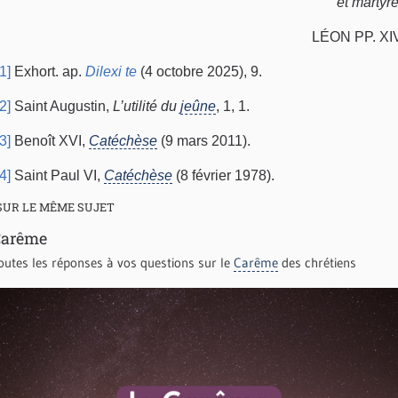
et martyre
LÉON PP. XI
[1]
Exhort. ap.
Dilexi te
(4 octobre 2025), 9.
[2]
Saint Augustin,
L’utilité du
jeûne
, 1, 1.
[3]
Benoît XVI,
Catéchèse
(9 mars 2011).
[4]
Saint Paul VI,
Catéchèse
(8 février 1978).
SUR LE MÊME SUJET
Carême
outes les réponses à vos questions sur le
Carême
des chrétiens