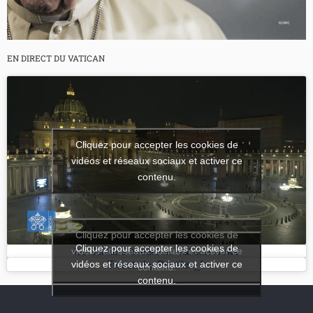
EN DIRECT DU VATICAN
Cliquez pour accepter les cookies de
vidéos et réseaux sociaux et activer ce
contenu.
Cliquez pour accepter les cookies de
Cliquez pour accepter les cookies de
vidéos et réseaux sociaux et activer ce
les derniers tweets de Vatican News
vidéos et réseaux sociaux et activer ce
Tweets by Pontifex_fr
contenu.
contenu.