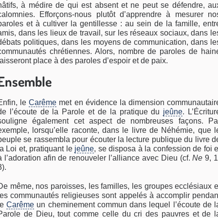
hâtifs, à médire de qui est absent et ne peut se défendre, au
calomnies. Efforçons-nous plutôt d’apprendre à mesurer no
paroles et à cultiver la gentillesse : au sein de la famille, entr
amis, dans les lieux de travail, sur les réseaux sociaux, dans le
débats politiques, dans les moyens de communication, dans le
communautés chrétiennes. Alors, nombre de paroles de hain
laisseront place à des paroles d’espoir et de paix.
Ensemble
Enfin, le
Carême
met en évidence la dimension communautair
de l’écoute de la Parole et de la pratique du
jeûne
. L’Écritur
souligne également cet aspect de nombreuses façons. Pa
exemple, lorsqu’elle raconte, dans le livre de Néhémie, que l
peuple se rassembla pour écouter la lecture publique du livre d
la Loi et, pratiquant le
jeûne
, se disposa à la confession de foi e
à l’adoration afin de renouveler l’alliance avec Dieu (cf.
Ne
9, 1
3).
De même, nos paroisses, les familles, les groupes ecclésiaux e
les communautés religieuses sont appelés à accomplir pendan
le
Carême
un cheminement commun dans lequel l’écoute de l
Parole de Dieu, tout comme celle du cri des pauvres et de l