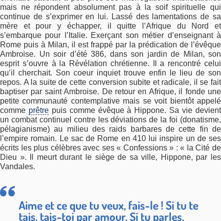
mais ne répondent absolument pas à la soif spirituelle qui
continue de s’exprimer en lui. Lassé des lamentations de sa
mère et pour y échapper, il quitte l’Afrique du Nord et
s’embarque pour l’Italie. Exerçant son métier d’enseignant à
Rome puis à Milan, il est frappé par la prédication de l’évêque
Ambroise. Un soir d’été 386, dans son jardin de Milan, son
esprit s’ouvre à la Révélation chrétienne. Il a rencontré celui
qu’il cherchait. Son coeur inquiet trouve enfin le lieu de son
repos. A la suite de cette conversion subite et radicale, il se fait
baptiser par saint Ambroise. De retour en Afrique, il fonde une
petite communauté contemplative mais se voit bientôt appelé
comme
prêtre
puis comme évêque à Hippone. Sa vie devien
un combat continuel contre les déviations de la foi (donatisme,
pélagianisme) au milieu des raids barbares de cette fin de
l’empire romain. Le sac de Rome en 410 lui inspire un de ses
écrits les plus célèbres avec ses « Confessions » : « la Cité de
Dieu ». Il meurt durant le siège de sa ville, Hippone, par les
Vandales.
Aime et ce que tu veux, fais-le ! Si tu te
tais, tais-toi par amour. Si tu parles,