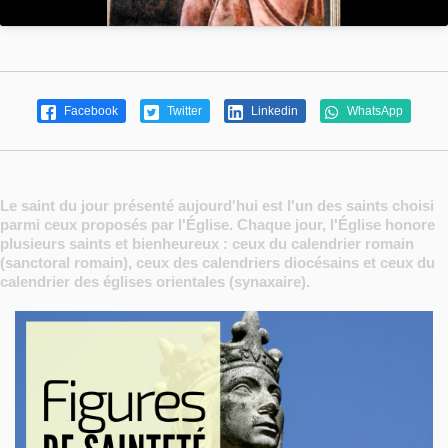
Facebook
Twitter
Linkedin
WhatsApp
Le saint du jour présenté aujourd'hui est l'un des saints choisi
parmi ceux proposés par l'Église. Chaque jour, l'Église honore
plusieurs saints et bienheureux : ceux du calendrier romain
(sanctoral romain), ceux des calendriers diocésains et ceux du
calendrier des églises orientales (synaxaire).