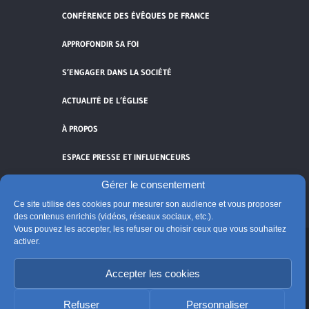
CONFÉRENCE DES ÉVÊQUES DE FRANCE
APPROFONDIR SA FOI
S’ENGAGER DANS LA SOCIÉTÉ
ACTUALITÉ DE L’ÉGLISE
À PROPOS
ESPACE PRESSE ET INFLUENCEURS
Gérer le consentement
FLUX RSS
Ce site utilise des cookies pour mesurer son audience et vous proposer
des contenus enrichis (vidéos, réseaux sociaux, etc.).
Vous pouvez les accepter, les refuser ou choisir ceux que vous souhaitez
activer.
Cliquez pour accepter les cookies de
vidéos et réseaux sociaux et activer ce
Accepter les cookies
© Église catholique en France
contenu.
Édité par la Conférence des évêques de France
Refuser
Personnaliser