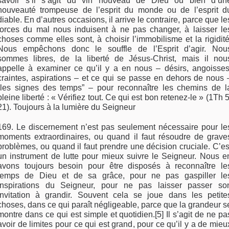
savoir s’il s’agit du vin nouveau de Dieu ou bien d’un
nouveauté trompeuse de l’esprit du monde ou de l’esprit d
diable. En d’autres occasions, il arrive le contraire, parce que le
forces du mal nous induisent à ne pas changer, à laisser le
choses comme elles sont, à choisir l’immobilisme et la rigidité
Nous empêchons donc le souffle de l’Esprit d’agir. Nou
sommes libres, de la liberté de Jésus-Christ, mais il nou
appelle à examiner ce qu’il y a en nous – désirs, angoisses
craintes, aspirations – et ce qui se passe en dehors de nous 
“les signes des temps” – pour reconnaître les chemins de l
pleine liberté : « Vérifiez tout. Ce qui est bon retenez-le » (1Th 5
21). Toujours à la lumière du Seigneur
169. Le discernement n’est pas seulement nécessaire pour le
moments extraordinaires, ou quand il faut résoudre de grave
problèmes, ou quand il faut prendre une décision cruciale. C’es
un instrument de lutte pour mieux suivre le Seigneur. Nous e
avons toujours besoin pour être disposés à reconnaître le
temps de Dieu et de sa grâce, pour ne pas gaspiller le
inspirations du Seigneur, pour ne pas laisser passer so
invitation à grandir. Souvent cela se joue dans les petite
choses, dans ce qui paraît négligeable, parce que la grandeur s
montre dans ce qui est simple et quotidien.[5] Il s’agit de ne pa
avoir de limites pour ce qui est grand, pour ce qu’il y a de mieu