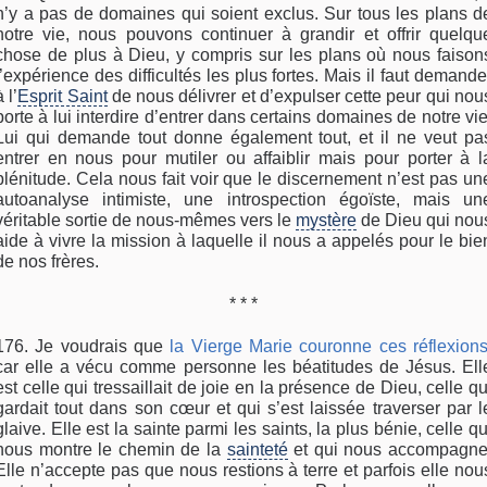
n’y a pas de domaines qui soient exclus. Sur tous les plans d
notre vie, nous pouvons continuer à grandir et offrir quelqu
chose de plus à Dieu, y compris sur les plans où nous faison
l’expérience des difficultés les plus fortes. Mais il faut demande
à l’
Esprit Saint
de nous délivrer et d’expulser cette peur qui nou
porte à lui interdire d’entrer dans certains domaines de notre vie
Lui qui demande tout donne également tout, et il ne veut pa
entrer en nous pour mutiler ou affaiblir mais pour porter à l
plénitude. Cela nous fait voir que le discernement n’est pas un
autoanalyse intimiste, une introspection égoïste, mais un
véritable sortie de nous-mêmes vers le
mystère
de Dieu qui nou
aide à vivre la mission à laquelle il nous a appelés pour le bie
de nos frères.
* * *
176. Je voudrais que
la Vierge Marie couronne ces réflexion
car elle a vécu comme personne les béatitudes de Jésus. Ell
est celle qui tressaillait de joie en la présence de Dieu, celle qu
gardait tout dans son cœur et qui s’est laissée traverser par l
glaive. Elle est la sainte parmi les saints, la plus bénie, celle qu
nous montre le chemin de la
sainteté
et qui nous accompagne
Elle n’accepte pas que nous restions à terre et parfois elle nou