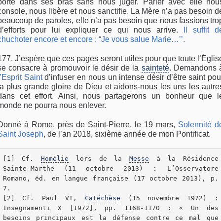
porte dans ses bras sans nous juger. Parler avec elle nou
console, nous libère et nous sanctifie. La Mère n’a pas besoin d
beaucoup de paroles, elle n’a pas besoin que nous fassions tro
d’efforts pour lui expliquer ce qui nous arrive.
Il suffit d
chuchoter encore et encore : “Je vous salue Marie…’’.
177. J’espère que ces pages seront utiles pour que toute l’Églis
se consacre à promouvoir le désir de la
sainteté
. Demandons 
l’Esprit Saint
d’infuser en nous un intense désir d’être saint pou
la plus grande gloire de Dieu et aidons-nous les uns les autre
dans cet effort. Ainsi, nous partagerons un bonheur que l
monde ne pourra nous enlever.
Donné à Rome, près de Saint-Pierre, le 19 mars,
Solennité d
Saint Joseph
, de l’an 2018, sixième année de mon Pontificat.
[1] Cf. 
Homélie
 lors de la 
Messe
 à la Résidence 
Sainte-Marthe (11 octobre 2013) : L’Osservatore 
Romano, éd. en langue française (17 octobre 2013), p. 
7.

[2] Cf. Paul VI, 
Catéchèse
 (15 novembre 1972) : 
Insegnamenti X [1972], pp. 1168-1170 : « Un des 
besoins principaux est la défense contre ce mal que 