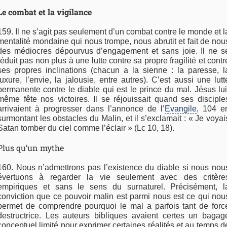
Le combat et la vigilance
159. Il ne s’agit pas seulement d’un combat contre le monde et l
mentalité mondaine qui nous trompe, nous abrutit et fait de nou
des médiocres dépourvus d’engagement et sans joie. Il ne s
réduit pas non plus à une lutte contre sa propre fragilité et contr
ses propres inclinations (chacun a la sienne : la paresse, l
luxure, l’envie, la jalousie, entre autres). C’est aussi une lutt
permanente contre le diable qui est le prince du mal. Jésus lui
même fête nos victoires. Il se réjouissait quand ses disciple
arrivaient à progresser dans l’annonce de l’
Evangile
, 104 e
surmontant les obstacles du Malin, et il s’exclamait : « Je voyai
Satan tomber du ciel comme l’éclair » (Lc 10, 18).
Plus qu’un mythe
160. Nous n’admettrons pas l’existence du diable si nous nou
évertuons à regarder la vie seulement avec des critère
empiriques et sans le sens du surnaturel. Précisément, l
conviction que ce pouvoir malin est parmi nous est ce qui nou
permet de comprendre pourquoi le mal a parfois tant de forc
destructrice. Les auteurs bibliques avaient certes un bagag
conceptuel limité pour exprimer certaines réalités et au temps d