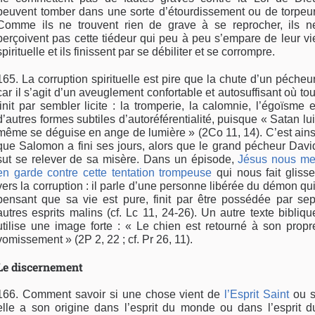
peuvent tomber dans une sorte d’étourdissement ou de torpeur
Comme ils ne trouvent rien de grave à se reprocher, ils n
perçoivent pas cette tiédeur qui peu à peu s’empare de leur vi
spirituelle et ils finissent par se débiliter et se corrompre.
165. La corruption spirituelle est pire que la chute d’un pécheur
car il s’agit d’un aveuglement confortable et autosuffisant où tou
finit par sembler licite : la tromperie, la calomnie, l’égoïsme e
d’autres formes subtiles d’autoréférentialité, puisque « Satan lui
même se déguise en ange de lumière » (2Co 11, 14). C’est ains
que Salomon a fini ses jours, alors que le grand pécheur Davi
sut se relever de sa misère. Dans un épisode,
Jésus nous me
en garde contre cette tentation trompeuse
qui nous fait glisse
vers la corruption : il parle d’une personne libérée du démon qui
pensant que sa vie est pure, finit par être possédée par sep
autres esprits malins (cf. Lc 11, 24-26). Un autre texte bibliqu
utilise une image forte : « Le chien est retourné à son propr
vomissement » (2P 2, 22 ; cf. Pr 26, 11).
Le discernement
166. Comment savoir si une chose vient de
l’Esprit Saint
ou s
elle a son origine dans l’esprit du monde ou dans l’esprit d