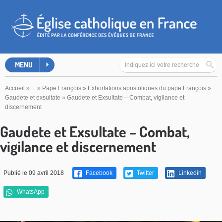
MENU
Accueil
»
...
»
Pape François
»
Exhortations apostoliques du pape François
»
Gaudete et exsultate
»
Gaudete et Exsultate – Combat, vigilance et
discernement
Gaudete et Exsultate – Combat,
vigilance et discernement
Publié le 09 avril 2018
Facebook
Twitter
Linkedin
WhatsApp