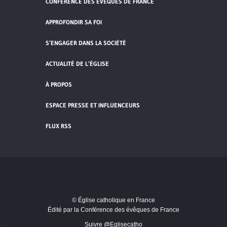
CONFÉRENCE DES ÉVÊQUES DE FRANCE
APPROFONDIR SA FOI
S’ENGAGER DANS LA SOCIÉTÉ
ACTUALITÉ DE L’ÉGLISE
À PROPOS
ESPACE PRESSE ET INFLUENCEURS
FLUX RSS
Cliquez pour accepter les cookies de
vidéos et réseaux sociaux et activer ce
© Église catholique en France
contenu.
Édité par la Conférence des évêques de France
Suivre @Eglisecatho