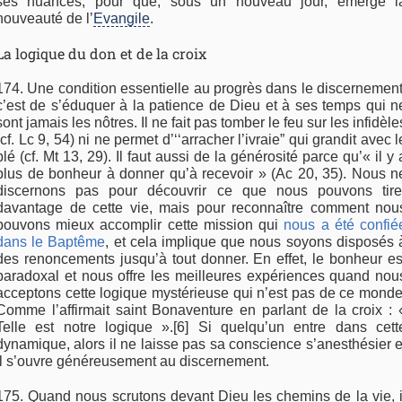
ses nuances, pour que, sous un nouveau jour, émerge l
nouveauté de l’
Evangile
.
La logique du don et de la croix
174. Une condition essentielle au progrès dans le discernement
c’est de s’éduquer à la patience de Dieu et à ses temps qui n
sont jamais les nôtres. Il ne fait pas tomber le feu sur les infidèle
(cf. Lc 9, 54) ni ne permet d’‘‘arracher l’ivraie” qui grandit avec l
blé (cf. Mt 13, 29). Il faut aussi de la générosité parce qu’« il y 
plus de bonheur à donner qu’à recevoir » (Ac 20, 35). Nous n
discernons pas pour découvrir ce que nous pouvons tire
davantage de cette vie, mais pour reconnaître comment nou
pouvons mieux accomplir cette mission qui
nous a été confié
dans le Baptême
, et cela implique que nous soyons disposés 
des renoncements jusqu’à tout donner. En effet, le bonheur es
paradoxal et nous offre les meilleures expériences quand nou
acceptons cette logique mystérieuse qui n’est pas de ce monde
Comme l’affirmait saint Bonaventure en parlant de la croix : 
Telle est notre logique ».[6] Si quelqu’un entre dans cett
dynamique, alors il ne laisse pas sa conscience s’anesthésier e
il s’ouvre généreusement au discernement.
175. Quand nous scrutons devant Dieu les chemins de la vie, i