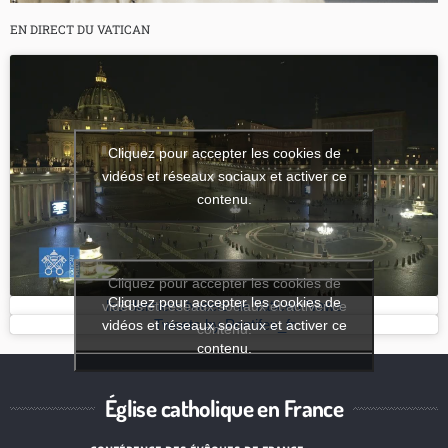
EN DIRECT DU VATICAN
Cliquez pour accepter les cookies de
vidéos et réseaux sociaux et activer ce
contenu.
Cliquez pour accepter les cookies de
Cliquez pour accepter les cookies de
vidéos et réseaux sociaux et activer ce
les derniers tweets de Vatican News
vidéos et réseaux sociaux et activer ce
Tweets by Pontifex_fr
contenu.
contenu.
Église catholique en France