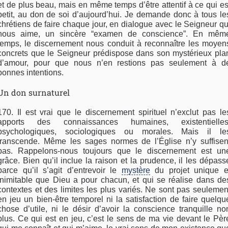
et de plus beau, mais en même temps d’être attentif à ce qui es
petit, au don de soi d’aujourd’hui. Je demande donc à tous le
chrétiens de faire chaque jour, en dialogue avec le Seigneur qu
nous aime, un sincère “examen de conscience”. En mêm
temps, le discernement nous conduit à reconnaître les moyen
concrets que le Seigneur prédispose dans son mystérieux pla
d’amour, pour que nous n’en restions pas seulement à d
bonnes intentions.
Un don surnaturel
170. Il est vrai que le discernement spirituel n’exclut pas le
apports des connaissances humaines, existentielles
psychologiques, sociologiques ou morales. Mais il le
transcende. Même les sages normes de l’Église n’y suffisen
pas. Rappelons-nous toujours que le discernement est un
grâce. Bien qu’il inclue la raison et la prudence, il les dépass
parce qu’il s’agit d’entrevoir le
mystère
du projet unique e
inimitable que Dieu a pour chacun, et qui se réalise dans de
contextes et des limites les plus variés. Ne sont pas seulemen
en jeu un bien-être temporel ni la satisfaction de faire quelqu
chose d’utile, ni le désir d’avoir la conscience tranquille no
plus. Ce qui est en jeu, c’est le sens de ma vie devant le Pèr