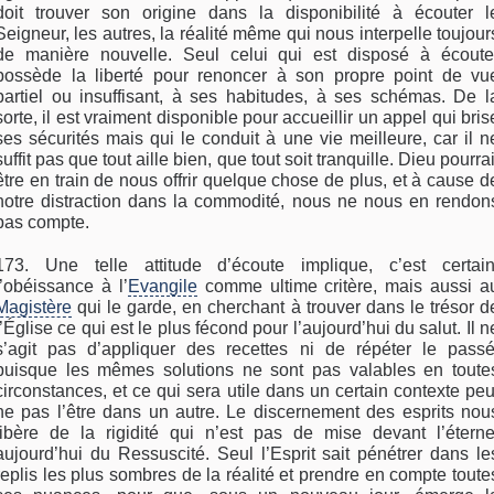
doit trouver son origine dans la disponibilité à écouter l
Seigneur, les autres, la réalité même qui nous interpelle toujour
de manière nouvelle. Seul celui qui est disposé à écoute
possède la liberté pour renoncer à son propre point de vu
partiel ou insuffisant, à ses habitudes, à ses schémas. De l
sorte, il est vraiment disponible pour accueillir un appel qui bris
ses sécurités mais qui le conduit à une vie meilleure, car il n
suffit pas que tout aille bien, que tout soit tranquille. Dieu pourrai
être en train de nous offrir quelque chose de plus, et à cause d
notre distraction dans la commodité, nous ne nous en rendon
pas compte.
173. Une telle attitude d’écoute implique, c’est certain
l’obéissance à l’
Evangile
comme ultime critère, mais aussi a
Magistère
qui le garde, en cherchant à trouver dans le trésor d
l’Église ce qui est le plus fécond pour l’aujourd’hui du salut. Il n
s’agit pas d’appliquer des recettes ni de répéter le passé
puisque les mêmes solutions ne sont pas valables en toute
circonstances, et ce qui sera utile dans un certain contexte peu
ne pas l’être dans un autre. Le discernement des esprits nou
libère de la rigidité qui n’est pas de mise devant l’éterne
aujourd’hui du Ressuscité. Seul l’Esprit sait pénétrer dans le
replis les plus sombres de la réalité et prendre en compte toute