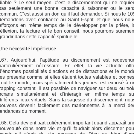
diable ? Le seul moyen, c’est le discernement qui ne requier
pas seulement une bonne capacité à raisonner ou le sen
commun. C’est aussi un don qu’il faut demander. Si nous le 10
demandons avec confiance au Saint Esprit, et que nous nou
efforçons en même temps de le développer par la prière, l
réflexion, la lecture et le bon conseil, nous pourrons sûremen
grandir dans cette capacité spirituelle.
Une nécessité impérieuse
167. Aujourd’hui, l’aptitude au discernement est redevenu
particulièrement nécessaire. En effet, la vie actuelle offr
d’énormes possibilités d’actions et de distractions et le mond
les présente comme si elles étaient toutes valables et bonnes
Tout le monde, mais spécialement les jeunes, est exposé à u
zapping constant. Il est possible de naviguer sur deux ou troi
écrans simultanément et d’interagir en même temps su
différents lieux virtuels. Sans la sagesse du discernement, nou
pouvons devenir facilement des marionnettes à la merci de
tendances du moment.
168. Cela devient particulièrement important quand apparaît un
nouveauté dans notre vie et qu’il faudrait alors discerner pou