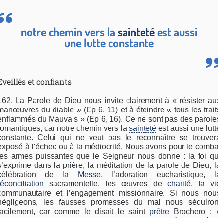
notre chemin vers la
sainteté
est aussi
une lutte constante
Eveillés et confiants
162. La Parole de Dieu nous invite clairement à « résister au
manœuvres du diable » (Ep 6, 11) et à éteindre « tous les trait
enflammés du Mauvais » (Ep 6, 16). Ce ne sont pas des parole
romantiques, car notre chemin vers la
sainteté
est aussi une lutt
constante. Celui qui ne veut pas le reconnaître se trouver
exposé à l’échec ou à la médiocrité. Nous avons pour le comba
les armes puissantes que le Seigneur nous donne : la foi qu
s’exprime dans la prière, la méditation de la parole de Dieu, l
célébration de la
Messe
, l’adoration eucharistique, l
réconciliation
sacramentelle, les œuvres de
charité
, la vi
communautaire et l’engagement missionnaire. Si nous nou
négligeons, les fausses promesses du mal nous séduiron
facilement, car comme le disait le saint
prêtre
Brochero : 