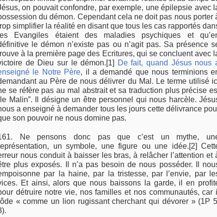
Jésus, on pouvait confondre, par exemple, une épilepsie avec l
possession du démon. Cependant cela ne doit pas nous porter 
trop simplifier la réalité en disant que tous les cas rapportés dan
les Evangiles étaient des maladies psychiques et qu’e
définitive le démon n’existe pas ou n’agit pas. Sa présence s
trouve à la première page des Ecritures, qui se concluent avec l
victoire de Dieu sur le démon.[1]
De fait, quand Jésus nous 
enseigné le Notre Père
, il a demandé que nous terminions e
demandant au Père de nous délivrer du Mal. Le terme utilisé ic
ne se réfère pas au mal abstrait et sa traduction plus précise es
“le Malin”. Il désigne un être personnel qui nous harcèle. Jésu
nous a enseigné à demander tous les jours cette délivrance pou
que son pouvoir ne nous domine pas.
161. Ne pensons donc pas que c’est un mythe, un
représentation, un symbole, une figure ou une idée.[2] Cett
erreur nous conduit à baisser les bras, à relâcher l’attention et 
être plus exposés. Il n’a pas besoin de nous posséder. Il nou
empoisonne par la haine, par la tristesse, par l’envie, par le
vices. Et ainsi, alors que nous baissons la garde, il en profit
pour détruire notre vie, nos familles et nos communautés, car i
rôde « comme un lion rugissant cherchant qui dévorer » (1P 5
8).