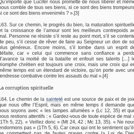
Qu’importe que Lucifer nous promette de nous libérer et mêm
nous comble de tous ses biens, si ce sont des biens trompeurs
si ce sont des biens envenimés ? ».[3]
163. Sur ce chemin, le progrès du bien, la maturation spirituell
et la croissance de l’amour sont les meilleurs contrepoids a
mal. Personne ne résiste s’il reste au point mort, s’il se content
de peu, s’il cesse de rêver de faire au Seigneur un don de so
plus généreux. Encore moins, s’il tombe dans un esprit d
défaite, car « celui qui commence sans confiance a perd
d’avance la moitié de la bataille et enfouit ses talents […] l
triomphe chrétien est toujours une croix, mais une croix qui e
même temps est un étendard de victoire, qu’on porte avec un
tendresse combative contre les assauts du mal ».[4]
La corruption spirituelle
164. Le chemin de la
sainteté
est une source de paix et de joi
que nous offre l’Esprit, mais en même temps il demande qu
nous soyons avec « les lampes allumées » (Lc 12, 35) et qu
nous restions attentifs : « Gardez-vous de toute espèce de mal 
(1Th 5, 22). « Veillez donc » (Mt 24, 42 ; Mc 13, 35). « Ne nou
endormons pas » (1Th 5, 6). Car ceux qui ont le sentiment qu’il
ne commettent pas de fautes graves contre la Loi de Die