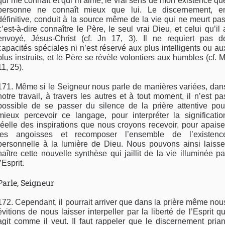
qui me connaît et qui m’aime, le vrai sens de mon existence qu
personne ne connaît mieux que lui. Le discernement, e
définitive, conduit à la source même de la vie qui ne meurt pas
c’est-à-dire connaître le Père, le seul vrai Dieu, et celui qu’il 
envoyé, Jésus-Christ (cf. Jn 17, 3). Il ne requiert pas d
capacités spéciales ni n’est réservé aux plus intelligents ou au
plus instruits, et le Père se révèle volontiers aux humbles (cf. M
11, 25).
171. Même si le Seigneur nous parle de manières variées, dan
notre travail, à travers les autres et à tout moment, il n’est pa
possible de se passer du silence de la prière attentive pou
mieux percevoir ce langage, pour interpréter la significatio
réelle des inspirations que nous croyons recevoir, pour apaise
les angoisses et recomposer l’ensemble de l’existenc
personnelle à la lumière de Dieu. Nous pouvons ainsi laisse
naître cette nouvelle synthèse qui jaillit de la vie illuminée pa
l’Esprit.
Parle, Seigneur
172. Cependant, il pourrait arriver que dans la prière même nou
évitions de nous laisser interpeller par la liberté de l’Esprit qu
agit comme il veut. Il faut rappeler que le discernement prian