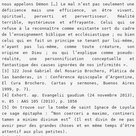
nous appelons Démon […] Le mal n’est pas seulement une 
déficience mais une efficience, un être vivant, 
spirituel, perverti et pervertisseur. Réalité 
terrible, mystérieuse et effrayante. Celui qui se 
refuse à la reconnaître comme existante sort du cadre 
de l’enseignement biblique et ecclésiastique ; ou bien 
celui qui en fait un principe se tenant par lui-même, 
n’ayant pas lui-même, comme toute créature, son 
origine en Dieu ; ou qui l’explique comme pseudo-
réalité, une personnification conceptuelle et 
fantastique des causes ignorées de nos infirmités ».

[3] 122 José Gabriel del Rosario Brochero, Plática de 
las banderas, in : Conférence épiscopale d’Argentine, 
El Cura Brochero. Cartas y sermones, Buenos Aires 
1999, p. 71.

[4] Exhort. ap. Evangelii gaudium (24 novembre 2013), 
n. 85 : AAS 105 (2013), p. 1056

[5] On trouve sur la tombe de saint Ignace de Loyola 
ce sage épitaphe : “Non coerceri a maximo, contineri 
tamen a minimo divinum est” (Il est divin de ne pas 
avoir peur des grandes choses et en même temps d’être 
attentif aux plus petites).
