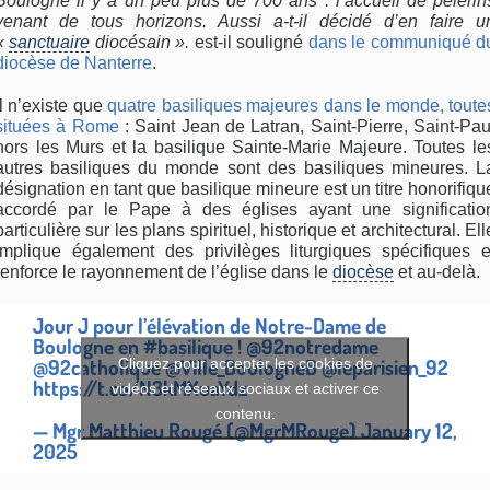
Boulogne il y a un peu plus de 700 ans : l’accueil de pèlerin
venant de tous horizons. Aussi a-t-il décidé d’en faire u
«
sanctuaire
diocésain ».
est-il souligné
dans le communiqué d
diocèse de Nanterre
.
Il n’existe que
quatre basiliques majeures dans le monde, toute
situées à Rome
: Saint Jean de Latran, Saint-Pierre, Saint-Pau
hors les Murs et la basilique Sainte-Marie Majeure. Toutes le
autres basiliques du monde sont des basiliques mineures. L
désignation en tant que basilique mineure est un titre honorifiqu
accordé par le Pape à des églises ayant une significatio
particulière sur les plans spirituel, historique et architectural. Ell
implique également des privilèges liturgiques spécifiques e
renforce le rayonnement de l’église dans le
diocèse
et au-delà.
Jour J pour l’élévation de Notre-Dame de
Boulogne en
#basilique
! ⁦
@92notredame
@92catholique
⁩ ⁦
@Ville_BoulogneB
⁩ ⁦
@leparisien_92
Cliquez pour accepter les cookies de
https://t.co/N3kMXuaYdz
vidéos et réseaux sociaux et activer ce
contenu.
— Mgr Matthieu Rougé (@MgrMRouge)
January 12,
2025