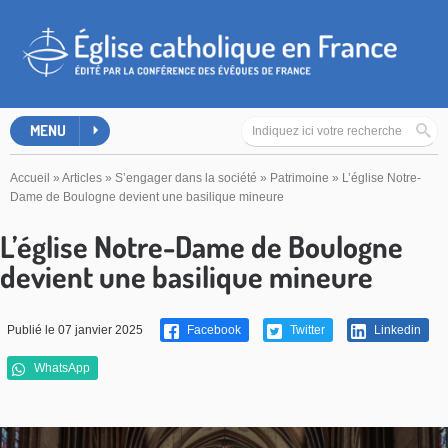
MENU
Accueil
»
Articles
»
S’engager dans la société
»
Patrimoine
»
L’église Notre-
Dame de Boulogne devient une basilique mineure
L’église Notre-Dame de Boulogne
devient une basilique mineure
Publié le 07 janvier 2025
Facebook
Twitter
Linkedin
WhatsApp