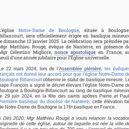
L’église
Notre-Dame de Boulogne
, située à Boulogne
Billancourt, sera officiellement érigée en basilique mineur
le dimanche 12 janvier 2025. La célébration sera présidée pa
Mgr Matthieu Rougé, évêque de Nanterre, en présence d
Mgr Celestino Migliore,
nonce apostolique
en France, a
seuil d’une année jubilaire pour l’Église universelle.
Le 22 mars 2024, lors de l’
Assemblée plénière
,
les évêque
français ont donné leur accord pour que l’église Notre-Dame d
Boulogne Billancourt
obtienne le statut de basilique mineure. L
pape François a signé le décret élevant l’église Notre-Dame d
Boulogne à Boulogne-Billancourt au rang de basilique mineur
le 29 juin 2024, en la fête des saints apôtres Pierre et Paul
Première basilique du diocèse de Nanterre
, cette élévation fai
de Notre-Dame de Boulogne la 176ᵉ basilique en France.
«
Dès 2020, Mgr Matthieu Rougé a voulu relancer la vocatio
originelle de cette église, autour de laquelle est née la ville d