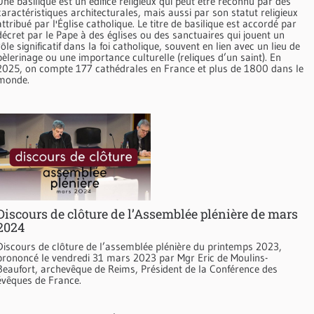
Une basilique est un édifice religieux qui peut être reconnu par des
caractéristiques architecturales, mais aussi par son statut religieux
attribué par l'Église catholique. Le titre de basilique est accordé par
décret par le Pape à des églises ou des sanctuaires qui jouent un
rôle significatif dans la foi catholique, souvent en lien avec un lieu de
pèlerinage ou une importance culturelle (reliques d’un saint). En
2025, on compte 177 cathédrales en France et plus de 1800 dans le
monde.
Discours de clôture de l’Assemblée plénière de mars
2024
Discours de clôture de l’assemblée plénière du printemps 2023,
prononcé le vendredi 31 mars 2023 par Mgr Eric de Moulins-
Beaufort, archevêque de Reims, Président de la Conférence des
évêques de France.