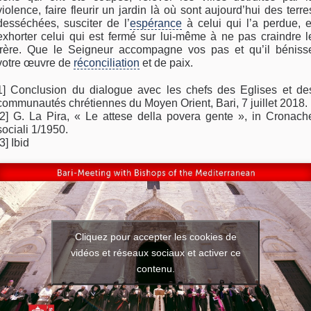
violence, faire fleurir un jardin là où sont aujourd’hui des terre
desséchées, susciter de l’
espérance
à celui qui l’a perdue, e
exhorter celui qui est fermé sur lui-même à ne pas craindre l
frère. Que le Seigneur accompagne vos pas et qu’il béniss
votre œuvre de
réconciliation
et de paix.
1] Conclusion du dialogue avec les chefs des Eglises et de
communautés chrétiennes du Moyen Orient, Bari, 7 juillet 2018.
[2] G. La Pira, « Le attese della povera gente », in Cronach
sociali 1/1950.
[3] Ibid
Cliquez pour accepter les cookies de
vidéos et réseaux sociaux et activer ce
contenu.