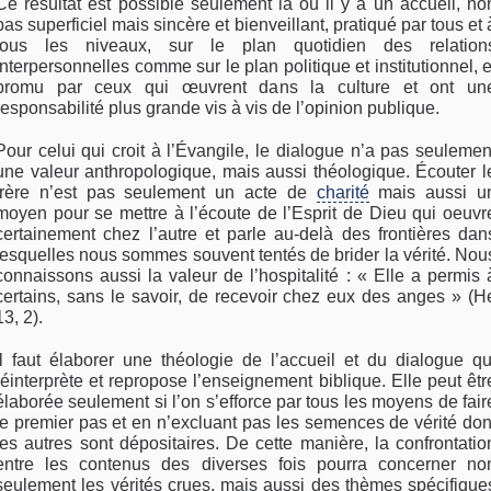
Ce résultat est possible seulement là où il y a un accueil, no
pas superficiel mais sincère et bienveillant, pratiqué par tous et 
tous les niveaux, sur le plan quotidien des relation
interpersonnelles comme sur le plan politique et institutionnel, e
promu par ceux qui œuvrent dans la culture et ont un
responsabilité plus grande vis à vis de l’opinion publique.
Pour celui qui croit à l’Évangile, le dialogue n’a pas seulemen
une valeur anthropologique, mais aussi théologique. Écouter l
frère n’est pas seulement un acte de
charité
mais aussi u
moyen pour se mettre à l’écoute de l’Esprit de Dieu qui oeuvr
certainement chez l’autre et parle au-delà des frontières dan
lesquelles nous sommes souvent tentés de brider la vérité. Nou
connaissons aussi la valeur de l’hospitalité : « Elle a permis 
certains, sans le savoir, de recevoir chez eux des anges » (H
13, 2).
Il faut élaborer une théologie de l’accueil et du dialogue qu
réinterprète et repropose l’enseignement biblique. Elle peut êtr
élaborée seulement si l’on s’efforce par tous les moyens de fair
le premier pas et en n’excluant pas les semences de vérité don
les autres sont dépositaires. De cette manière, la confrontatio
entre les contenus des diverses fois pourra concerner no
seulement les vérités crues, mais aussi des thèmes spécifique