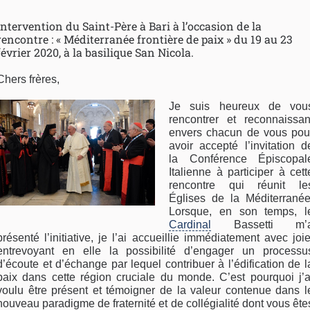
Intervention du Saint-Père à Bari à l’occasion de la
rencontre : « Méditerranée frontière de paix » du 19 au 23
février 2020, à la basilique San Nicola.
Chers frères,
Je suis heureux de vou
rencontrer et reconnaissan
envers chacun de vous pou
avoir accepté l’invitation d
la Conférence Épiscopal
Italienne à participer à cett
rencontre qui réunit le
Églises de la Méditerranée
Lorsque, en son temps, l
Cardinal
Bassetti m’
présenté l’initiative, je l’ai accueillie immédiatement avec joie
entrevoyant en elle la possibilité d’engager un processu
d’écoute et d’échange par lequel contribuer à l’édification de l
paix dans cette région cruciale du monde. C’est pourquoi j’a
voulu être présent et témoigner de la valeur contenue dans l
nouveau paradigme de fraternité et de collégialité dont vous ête