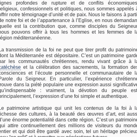
lignes profondes de rupture et de conflits économiques
religieux, confessionnels et politiques, nous sommes appelés 
offrir notre témoignage d’unité et de paix. Nous le faisons à parti
de notre foi et de l’appartenance à l’Eglise, en nous demandan
quelle est la contribution que, comme disciples du Seigneur
nous pouvons offrir à tous les hommes et les femmes de l
région méditerranéenne.
La transmission de la foi ne peut que tirer profit du patrimoin
dont la Méditerranée est dépositaire. C’est un patrimoine gard
par les communautés chrétiennes, rendu vivant grâce à l
catéchèse
et la célébration des sacrements, la formation de
consciences et l’écoute personnelle et communautaire de l
Parole du Seigneur. En particulier, l’expérience chrétienn
trouve dans la piété populaire une expression aussi significativ
qu’indispensable : vraiment, la dévotion du peuple est
principalement, l’expression d’une foi simple et authentique.
Le patrimoine artistique qui unit les contenus de la foi à l
richesse des cultures, à la beauté des œuvres d’art, est auss
d’une énorme potentialité dans cette région. C’est un patrimoin
qui attire continuellement des millions de visiteurs du mond
entier et qui doit être gardé avec soin, tel un héritage précieu