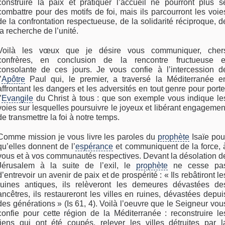
construire la paix et pratiquer l’accueil ne pourront plus s
combattre pour des motifs de foi, mais ils parcourront les voie
de la confrontation respectueuse, de la solidarité réciproque, d
la recherche de l’unité.
Voilà les vœux que je désire vous communiquer, cher
confrères, en conclusion de la rencontre fructueuse e
consolante de ces jours. Je vous confie à l’intercession d
’
Apôtre
Paul qui, le premier, a traversé la Méditerranée e
affrontant les dangers et les adversités en tout genre pour porte
’
Evangile
du Christ à tous : que son exemple vous indique le
voies sur lesquelles poursuivre le joyeux et libérant engagemen
de transmettre la foi à notre temps.
Comme mission je vous livre les paroles du
prophète
Isaïe pou
qu’elles donnent de l’
espérance
et communiquent de la force, 
vous et à vos communautés respectives. Devant la désolation d
Jérusalem à la suite de l’exil, le
prophète
ne cesse pa
d’entrevoir un avenir de paix et de prospérité : « Ils rebâtiront le
ruines antiques, ils relèveront les demeures dévastées de
ancêtres, ils restaureront les villes en ruines, dévastées depui
des générations » (Is 61, 4). Voilà l’oeuvre que le Seigneur vou
confie pour cette région de la Méditerranée : reconstruire le
liens qui ont été coupés, relever les villes détruites par l