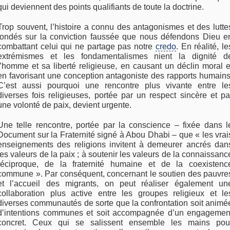
qui deviennent des points qualifiants de toute la doctrine.
Trop souvent, l’histoire a connu des antagonismes et des lutte
fondés sur la conviction faussée que nous défendons Dieu e
combattant celui qui ne partage pas notre
credo
. En réalité, le
extrémismes et les fondamentalismes nient la dignité d
l’homme et sa liberté religieuse, en causant un déclin moral e
en favorisant une conception antagoniste des rapports humains
C’est aussi pourquoi une rencontre plus vivante entre le
diverses fois religieuses, portée par un respect sincère et pa
une volonté de paix, devient urgente.
Une telle rencontre, portée par la conscience – fixée dans l
Document sur la Fraternité signé à Abou Dhabi – que « les vrai
enseignements des religions invitent à demeurer ancrés dan
les valeurs de la paix ; à soutenir les valeurs de la connaissanc
réciproque, de la fraternité humaine et de la coexistenc
commune ». Par conséquent, concernant le soutien des pauvre
et l’accueil des migrants, on peut réaliser également un
collaboration plus active entre les groupes religieux et le
diverses communautés de sorte que la confrontation soit animé
d’intentions communes et soit accompagnée d’un engagemen
concret. Ceux qui se salissent ensemble les mains pou