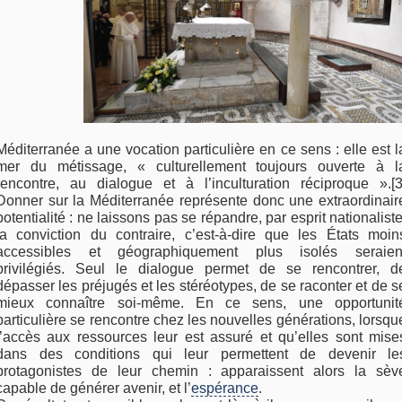
Méditerranée a une vocation particulière en ce sens : elle est l
mer du métissage, « culturellement toujours ouverte à l
rencontre, au dialogue et à l’inculturation réciproque ».[3
Donner sur la Méditerranée représente donc une extraordinair
potentialité : ne laissons pas se répandre, par esprit nationaliste
la conviction du contraire, c’est-à-dire que les États moin
accessibles et géographiquement plus isolés seraien
privilégiés. Seul le dialogue permet de se rencontrer, d
dépasser les préjugés et les stéréotypes, de se raconter et de s
mieux connaître soi-même. En ce sens, une opportunit
particulière se rencontre chez les nouvelles générations, lorsqu
l’accès aux ressources leur est assuré et qu’elles sont mise
dans des conditions qui leur permettent de devenir le
protagonistes de leur chemin : apparaissent alors la sèv
capable de générer avenir, et l’
espérance
.