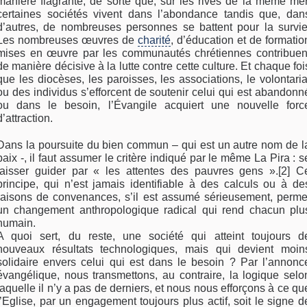
manière flagrante, de sorte que, sur les rives de la même mer
certaines sociétés vivent dans l’abondance tandis que, dan
d’autres, de nombreuses personnes se battent pour la survie
Les nombreuses œuvres de
charité
, d’éducation et de formatio
mises en œuvre par les communautés chrétiennes contribuen
de manière décisive à la lutte contre cette culture. Et chaque foi
que les diocèses, les paroisses, les associations, le volontaria
ou des individus s’efforcent de soutenir celui qui est abandonn
ou dans le besoin, l’Évangile acquiert une nouvelle forc
d’attraction.
Dans la poursuite du bien commun – qui est un autre nom de l
paix -, il faut assumer le critère indiqué par le même La Pira : s
laisser guider par « les attentes des pauvres gens ».[2] C
principe, qui n’est jamais identifiable à des calculs ou à de
raisons de convenances, s’il est assumé sérieusement, perme
un changement anthropologique radical qui rend chacun plu
humain.
A quoi sert, du reste, une société qui atteint toujours d
nouveaux résultats technologiques, mais qui devient moin
solidaire envers celui qui est dans le besoin ? Par l’annonc
évangélique, nous transmettons, au contraire, la logique selo
laquelle il n’y a pas de derniers, et nous nous efforçons à ce qu
l’Eglise, par un engagement toujours plus actif, soit le signe d