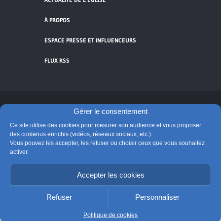
À PROPOS
ESPACE PRESSE ET INFLUENCEURS
FLUX RSS
Gérer le consentement
Cliquez pour accepter les cookies de
vidéos et réseaux sociaux et activer ce
Ce site utilise des cookies pour mesurer son audience et vous proposer
© Église catholique en France
contenu.
des contenus enrichis (vidéos, réseaux sociaux, etc.).
Édité par la Conférence des évêques de France
Vous pouvez les accepter, les refuser ou choisir ceux que vous souhaitez
activer.
Suivre @Eglisecatho
Accepter les cookies
Refuser
Personnaliser
Politique de cookies