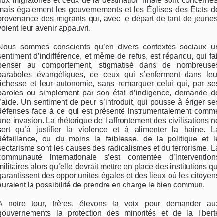
flux migratoires et ceux de la destination finale sont concernés
mais également les gouvernements et les Églises des États d
provenance des migrants qui, avec le départ de tant de jeunes
voient leur avenir appauvri.
Nous sommes conscients qu’en divers contextes sociaux u
sentiment d’indifférence, et même de refus, est répandu, qui fai
penser au comportement, stigmatisé dans de nombreuse
paraboles évangéliques, de ceux qui s’enferment dans leu
richesse et leur autonomie, sans remarquer celui qui, par se
paroles ou simplement par son état d’indigence, demande d
l’aide. Un sentiment de peur s’introduit, qui pousse à ériger se
défenses face à ce qui est présenté instrumentalement comm
une invasion. La rhétorique de l’affrontement des civilisations n
sert qu’à justifier la violence et à alimenter la haine. L
défaillance, ou du moins la faiblesse, de la politique et l
sectarisme sont les causes des radicalismes et du terrorisme. L
communauté internationale s’est contentée d’intervention
militaires alors qu’elle devrait mettre en place des institutions qu
garantissent des opportunités égales et des lieux où les citoyen
auraient la possibilité de prendre en charge le bien commun.
A notre tour, frères, élevons la voix pour demander au
gouvernements la protection des minorités et de la libert