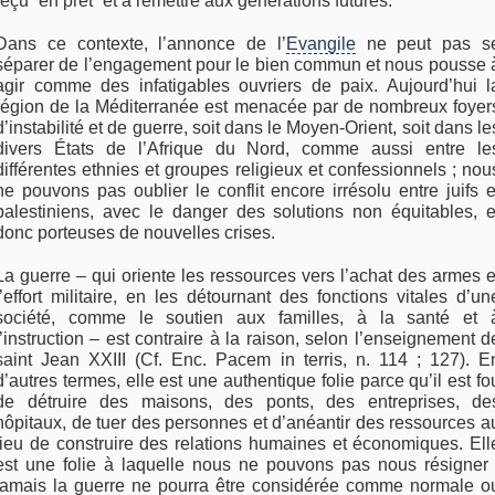
reçu “en prêt” et à remettre aux générations futures.
Dans ce contexte, l’annonce de l’
Evangile
ne peut pas s
séparer de l’engagement pour le bien commun et nous pousse 
agir comme des infatigables ouvriers de paix. Aujourd’hui l
région de la Méditerranée est menacée par de nombreux foyer
d’instabilité et de guerre, soit dans le Moyen-Orient, soit dans le
divers États de l’Afrique du Nord, comme aussi entre le
différentes ethnies et groupes religieux et confessionnels ; nou
ne pouvons pas oublier le conflit encore irrésolu entre juifs e
palestiniens, avec le danger des solutions non équitables, e
donc porteuses de nouvelles crises.
La guerre – qui oriente les ressources vers l’achat des armes e
l’effort militaire, en les détournant des fonctions vitales d’un
société, comme le soutien aux familles, à la santé et 
l’instruction – est contraire à la raison, selon l’enseignement d
saint Jean XXIII (Cf. Enc. Pacem in terris, n. 114 ; 127). E
d’autres termes, elle est une authentique folie parce qu’il est fo
de détruire des maisons, des ponts, des entreprises, de
hôpitaux, de tuer des personnes et d’anéantir des ressources a
lieu de construire des relations humaines et économiques. Ell
est une folie à laquelle nous ne pouvons pas nous résigner 
jamais la guerre ne pourra être considérée comme normale o