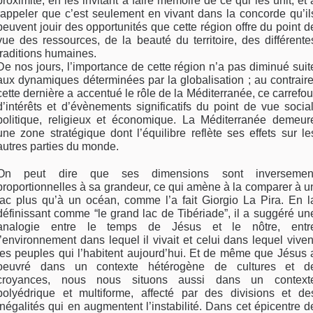
proximité, en les invitant à faire mémoire de ce qui les unit, et 
rappeler que c’est seulement en vivant dans la concorde qu’il
peuvent jouir des opportunités que cette région offre du point d
vue des ressources, de la beauté du territoire, des différente
traditions humaines.
De nos jours, l’importance de cette région n’a pas diminué suit
aux dynamiques déterminées par la globalisation ; au contraire
cette dernière a accentué le rôle de la Méditerranée, ce carrefou
d’intérêts et d’évènements significatifs du point de vue social
politique, religieux et économique. La Méditerranée demeur
une zone stratégique dont l’équilibre reflète ses effets sur le
autres parties du monde.
On peut dire que ses dimensions sont inversemen
proportionnelles à sa grandeur, ce qui amène à la comparer à u
lac plus qu’à un océan, comme l’a fait Giorgio La Pira. En l
définissant comme “le grand lac de Tibériade”, il a suggéré un
analogie entre le temps de Jésus et le nôtre, entr
l’environnement dans lequel il vivait et celui dans lequel viven
les peuples qui l’habitent aujourd’hui. Et de même que Jésus 
oeuvré dans un contexte hétérogène de cultures et d
croyances, nous nous situons aussi dans un context
polyédrique et multiforme, affecté par des divisions et de
inégalités qui en augmentent l’instabilité. Dans cet épicentre d