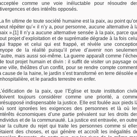
acceptée comme une voie inéluctable pour résoudre de
divergences et des intérêts opposés.
La fin ultime de toute société humaine est la paix, au point qu’o
peut répéter qu’« il n’y a, pour personne, aucune alternative à l
paix ».[1] Il n’y a aucune alternative sensée à la paix, parce qu
tout projet d’exploitation et de suprématie dégrade à la fois celu
qui frappe et celui qui est frappé, et révèle une conceptio
myope de la réalité puisqu’il prive d’avenir non seulemen
l’autre, mais aussi soi-même. La guerre apparaît comme l’éche
de tout projet humain et divin : il suffit de visiter un paysage o
une ville, théâtres d’un conflit, pour se rendre compte comment
à cause de la haine, le jardin s’est transformé en terre désolée e
inhospitalière, et le paradis terrestre en enfer.
L’édification de la paix, que l’Eglise et toute institution civil
doivent toujours considérer comme une priorité, a comm
présupposé indispensable la justice. Elle est foulée aux pieds l
où sont ignorées les exigences des personnes et là où le
intérêts économiques d’une partie prévalent sur les droits de
individus et de la communauté. La justice est entravée, en outre
par la culture du rejet qui traite les personnes comme si elle
étaient des choses, et qui génère et accroît les inégalités d