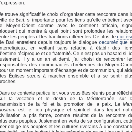
l’expression.
Je trouve significatif le choix d’organiser cette rencontre dans l
ville de Bari, si importante pour les liens qu’elle entretient ave
le Moyen-Orient comme avec le continent africain, sign
éloquent qui montre à quel point sont profondes les relation
entre les peuples et les traditions différentes. De plus, le
diocès
de Bari entretient depuis toujours le dialogue
oecuménique
e
interreligieux, en veillant sans relâche à établir des lien
d’estime réciproque et de fraternité. Ce n’est pas un hasard si, ic
justement, il y a un an et demi, j’ai choisi de rencontrer le
responsables des communautés chrétiennes du Moyen-Orien
pour un moment important d’échange et de communion, qui aid
des Églises sœurs à marcher ensemble et à se sentir plu
proches.
Dans ce contexte particulier, vous vous êtes réunis pour réfléchi
sur la vocation et le destin de la Méditerranée, sur l
transmission de la foi et la promotion de la paix. Le
Mar
nostrum
est le lieu physique et spirituel dans lequel notr
civilisation a pris forme, comme résultat de la rencontre d
plusieurs peuples. Justement en vertu de sa configuration, cett
mer oblige les peuples et les cultures riverains à une constant