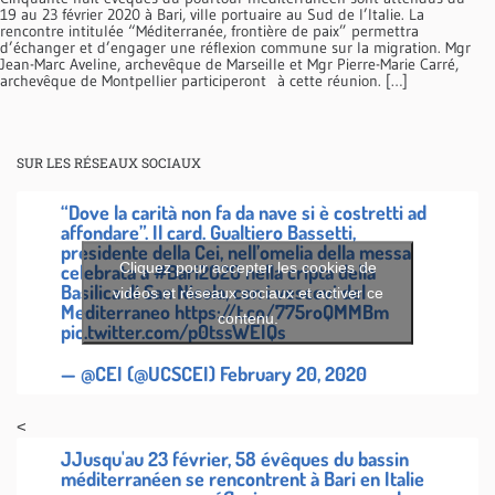
19 au 23 février 2020 à Bari, ville portuaire au Sud de l’Italie. La
rencontre intitulée “Méditerranée, frontière de paix” permettra
d’échanger et d’engager une réflexion commune sur la migration. Mgr
Jean-Marc Aveline, archevêque de Marseille et Mgr Pierre-Marie Carré,
archevêque de Montpellier participeront à cette réunion. […]
SUR LES RÉSEAUX SOCIAUX
“Dove la carità non fa da nave si è costretti ad
affondare”. Il card. Gualtiero Bassetti,
presidente della Cei, nell’omelia della messa
Cliquez pour accepter les cookies de
celebrata a
#Bari2020
nella cripta della
Basilica di San Nicola, con i vescovi del
vidéos et réseaux sociaux et activer ce
Mediterraneo
https://t.co/775roQMMBm
contenu.
pic.twitter.com/p0tssWEIQs
— @CEI (@UCSCEI)
February 20, 2020
<
JJusqu'au 23 février, 58 évêques du bassin
méditerranéen se rencontrent à Bari en Italie