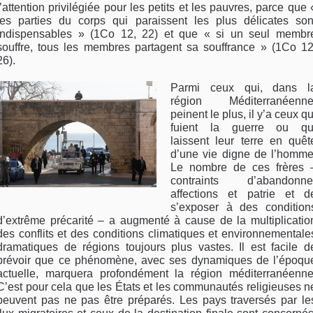
l’attention privilégiée pour les petits et les pauvres, parce que 
les parties du corps qui paraissent les plus délicates son
indispensables » (1Co 12, 22) et que « si un seul membr
souffre, tous les membres partagent sa souffrance » (1Co 12
26).
Parmi ceux qui, dans l
région Méditerranéenne
peinent le plus, il y’a ceux qu
fuient la guerre ou qu
laissent leur terre en quêt
d’une vie digne de l’homme
Le nombre de ces frères 
contraints d’abandonne
affections et patrie et d
s’exposer à des condition
d’extrême précarité – a augmenté à cause de la multiplicatio
des conflits et des conditions climatiques et environnementale
dramatiques de régions toujours plus vastes. Il est facile d
prévoir que ce phénomène, avec ses dynamiques de l’époqu
actuelle, marquera profondément la région méditerranéenne
C’est pour cela que les États et les communautés religieuses n
peuvent pas ne pas être préparés. Les pays traversés par le