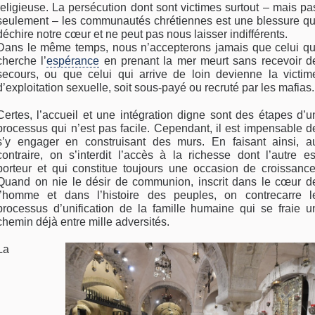
religieuse. La persécution dont sont victimes surtout – mais pa
seulement – les communautés chrétiennes est une blessure qu
déchire notre cœur et ne peut pas nous laisser indifférents.
Dans le même temps, nous n’accepterons jamais que celui qu
cherche l’
espérance
en prenant la mer meurt sans recevoir d
secours, ou que celui qui arrive de loin devienne la victim
d’exploitation sexuelle, soit sous-payé ou recruté par les mafias.
Certes, l’accueil et une intégration digne sont des étapes d’u
processus qui n’est pas facile. Cependant, il est impensable d
s’y engager en construisant des murs. En faisant ainsi, a
contraire, on s’interdit l’accès à la richesse dont l’autre es
porteur et qui constitue toujours une occasion de croissance
Quand on nie le désir de communion, inscrit dans le cœur d
l’homme et dans l’histoire des peuples, on contrecarre l
processus d’unification de la famille humaine qui se fraie u
chemin déjà entre mille adversités.
La