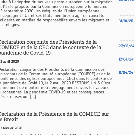
Suite à l’adoption du nouveau pacte européen sur la migration
et l’asile proposé par la Commission européenne le mercredi
23 septembre 2020, les évêques de l’Union européenne
encouragent l’UE et ses États membres à agir en concrète
olidarité en matière de responsabilité envers les migrants et
31/01/25
es réfugiés.
Déclaration conjointe des Présidents de la
27/05/24
COMECE et de la CEC dans le contexte de la
pandémie de Covid-19
17/04/24
3 avril 2020
Déclaration conjointe des Présidents de la Commission des
11/04/24
épiscopats de la Communauté européenne (COMECE) et de la
Conférence des églises européennes (CEC) dans le contexte de
la pandémie de Covid-19, le 2 avril 2020 RESTONS UNIS C’est
le moment de montrer notre engagement envers les valeurs
européennes. La pandémie COVID-19 et ses conséquences
désastreuses ont […]
Déclaration de la Présidence de la COMECE sur
le Brexit
3 février 2020