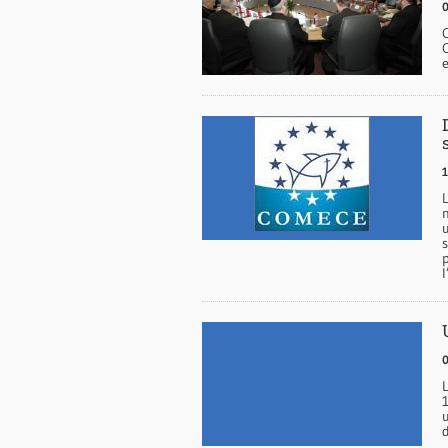
1
m
u
s
p
l
u