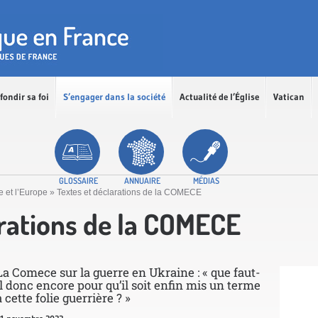
fondir sa foi
S’engager dans la société
Actualité de l’Église
Vatican
GLOSSAIRE
ANNUAIRE
MÉDIAS
e et l’Europe
»
Textes et déclarations de la COMECE
arations de la COMECE
La Comece sur la guerre en Ukraine : « que faut-
il donc encore pour qu’il soit enfin mis un terme
à cette folie guerrière ? »