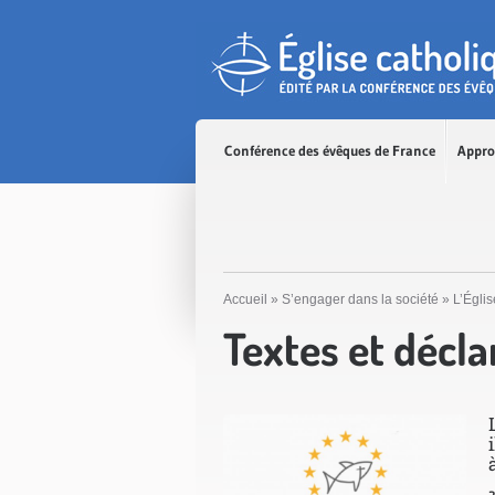
Accès direct au contenu
Accès direct à la recherche
Accès direct au menu
Conférence des évêques de France
Appro
Accueil
»
S’engager dans la société
»
L’Églis
Textes et décl