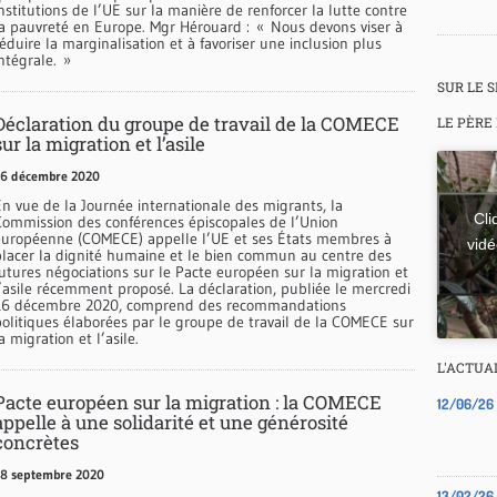
nstitutions de l’UE sur la manière de renforcer la lutte contre
la pauvreté en Europe. Mgr Hérouard : « Nous devons viser à
éduire la marginalisation et à favoriser une inclusion plus
ntégrale. »
SUR LE 
Déclaration du groupe de travail de la COMECE
LE PÈRE
sur la migration et l’asile
6 décembre 2020
En vue de la Journée internationale des migrants, la
Cli
Commission des conférences épiscopales de l’Union
européenne (COMECE) appelle l’UE et ses États membres à
vidé
placer la dignité humaine et le bien commun au centre des
futures négociations sur le Pacte européen sur la migration et
l’asile récemment proposé. La déclaration, publiée le mercredi
16 décembre 2020, comprend des recommandations
politiques élaborées par le groupe de travail de la COMECE sur
a migration et l’asile.
L'ACTUA
Pacte européen sur la migration : la COMECE
12/06/26
appelle à une solidarité et une générosité
concrètes
8 septembre 2020
13/02/26