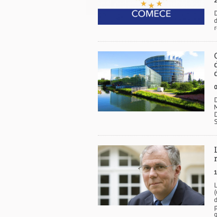
2
0
M
1
d