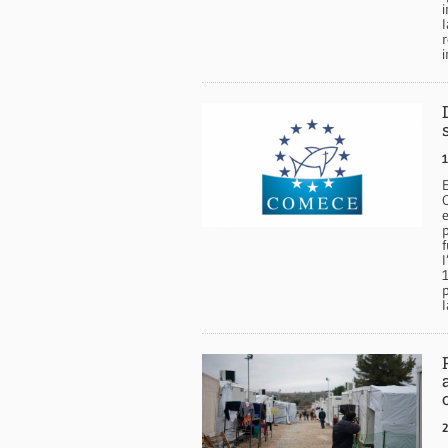
i
r
i
1
l
2