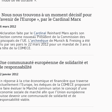
« mode de vie durable ».
« Nous nous trouvons à un moment décisif pour
l’avenir de l’Europe », par le Cardinal Marx
6 mars 2012
éclaration faite par le
Cardinal
Reinhard Marx après son
élection comme nouveau Président de la Commission des
piscopats de l’UE. L’
archevêque
de Munich & Freising a été
élu par ses pairs le 22 mars 2012 pour un mandat de 3 ans à
la tête de la COMECE.
Une communauté européenne de solidarité et
de responsabilité
2 janvier 2012
En réponse à la crise économique et financière que traverse
actuellement l’Europe, les évêques de la COMECE proposent
de faire évoluer le Marché commun selon le concept d’une
économie sociale de marché afin que l’Union européenne
puisse devenir une communauté de solidarité et de
esponsabilité viable.