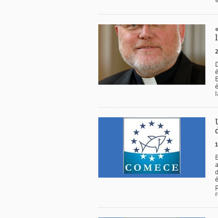
2
D
E
1
r