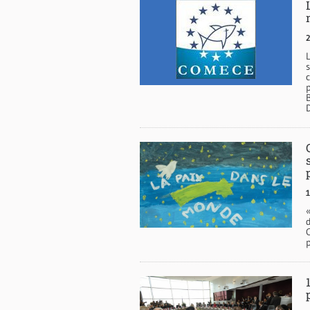
L
B
D
1
p