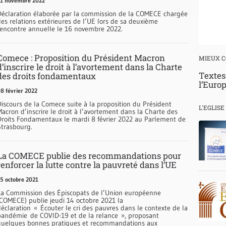
1 novembre 2022
Déclaration élaborée par la commission de la COMECE chargée
des relations extérieures de l’UE lors de sa deuxième
rencontre annuelle le 16 novembre 2022.
Comece : Proposition du Président Macron
MIEUX 
d’inscrire le droit à l’avortement dans la Charte
Textes
des droits fondamentaux
l’Euro
8 février 2022
Discours de la Comece suite à la proposition du Président
L'EGLIS
acron d’inscrire le droit à l’avortement dans la Charte des
Droits Fondamentaux le mardi 8 février 2022 au Parlement de
Strasbourg.
La COMECE publie des recommandations pour
renforcer la lutte contre la pauvreté dans l’UE
5 octobre 2021
La Commission des Épiscopats de l’Union européenne
(COMECE) publie jeudi 14 octobre 2021 la
éclaration « Écouter le cri des pauvres dans le contexte de la
pandémie de COVID-19 et de la relance », proposant
quelques bonnes pratiques et recommandations aux