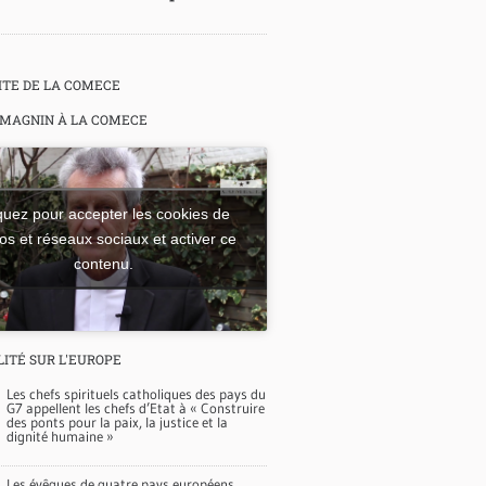
SITE DE LA COMECE
 MAGNIN À LA COMECE
quez pour accepter les cookies de
os et réseaux sociaux et activer ce
contenu.
LITÉ SUR L'EUROPE
Les chefs spirituels catholiques des pays du
G7 appellent les chefs d’Etat à « Construire
des ponts pour la paix, la justice et la
dignité humaine »
Les évêques de quatre pays européens