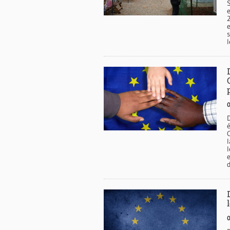
s
l
0
0