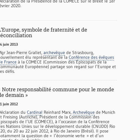
Déclaration de la Présidence de la COMECE sur le Brexit le 1er
évrier 2020.
L’Europe, symbole de fraternité et de
réconciliation
4 juin 2013
Mgr Jean-Pierre Grallet,
archevêque
de Strasbourg,
nouvellement élu représentant de la
Conférence des évêques
de France
à la COMECE (Commission des Épiscopats de la
Communauté Européenne) partage son regard sur l’Europe et
es défis.
« Notre responsabilité commune pour le monde
de demain »
1 juin 2012
Déclaration du
Cardinal
Reinhard Marx,
Archevêque
de Munich
t Freising (Autriche), Président de la Commission des
Episcopats de l’UE (COMECE), à l’occasion de la Conférence
des Nations Unies sur le développement durable (CNUDD) Rio
20, du 20 au 22 juin 2012, à Rio de Janeiro (Brésil). Il pose
notamment la question de « l’économie verte » et d’un