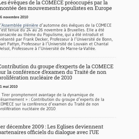
Les évêques de la COMECE préoccupés par la
montée des mouvements populistes en Europe
26 novembre 2010
’
Assemblée plénière
d’automne des évêques de la COMECE
s’est tenue du 24 au 26 novembre à Bruxelles. Elle a été
consacrée au thème du Populisme, qui a été introduit et
présenté par Frank Decker, Professeur à l’Université de Bonn,
art Pattyn, Professeur à l’Université de Louvain et Chantal
elsol, Professeure à l’Université de Marne-la-Vallée.
Contribution du groupe d’experts de la COMECE
sur la conférence d’examen du Traité de non
prolifération nucléaire de 2010
1 mai 2010
« Tirer promptement avantage de la dynamique de
désarmement » : Contribution du groupe d’experts de la
COMECE sur la conférence d’examen du Traité de non
rolifération nucléaire de 2010
1er décembre 2009 : Les Eglises deviennent
partenaires officiels du dialogue avec l’UE