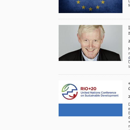
f
2
s
2
e
+