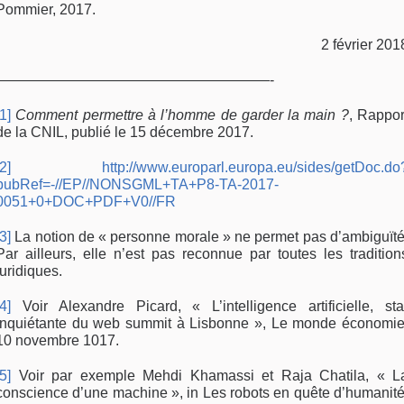
Pommier, 2017.
2 février 201
———————————————————-
[1]
Comment permettre à l’homme de garder la main ?
, Rappor
de la CNIL, publié le 15 décembre 2017.
[2]
http://www.europarl.europa.eu/sides/getDoc.do
pubRef=-//EP//NONSGML+TA+P8-TA-2017-
0051+0+DOC+PDF+V0//FR
[3]
La notion de « personne morale » ne permet pas d’ambiguïté
Par ailleurs, elle n’est pas reconnue par toutes les tradition
juridiques.
[4]
Voir Alexandre Picard, « L’intelligence artificielle, sta
inquiétante du web summit à Lisbonne », Le monde économie
10 novembre 1017.
[5]
Voir par exemple Mehdi Khamassi et Raja Chatila, « L
conscience d’une machine », in Les robots en quête d’humanité