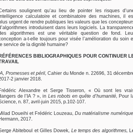
Certains soulignent qu’au lieu de pointer les risques d’un
intelligence calculatoire et combi­natoire des machines, il es
plus urgent de rendre publiques les valeurs que les concepteur
d’algo­rithmes introduisent dans leurs logiciels. La trans­parenc
des algorithmes est une véritable ques­tion de fond. Leu
conception a-t-elle toujours pour visée l’amélioration du soin e
le service de la dignité humaine?
RÉFÉRENCES BIBLIOGRAPHIQUES POUR CONTINUER L
TRAVAIL
IA, Promesses et péril,
Cahier du Monde n. 22696, 31 décembr
2017-2 janvier 2018.
Frédéric Alexandre et Serge Tisseron, « Où sont les vrai
dangers de l’IA ? », in
Les robots en quête d’humanité,
Pour l
Science, n. 87, avril-juin 2015, p.102-107.
Milad Doueihi et Frédéric Louzeau,
Du matéria­lisme numérique
Hermann, 2017.
Serge Abiteboul et Gilles Dowek,
Le temps des algo­rithmes,
L