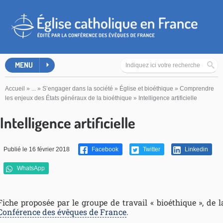
MENU
Accueil
»
...
»
S’engager dans la société
»
Église et bioéthique
»
Comprendre
les enjeux des États généraux de la bioéthique
»
Intelligence artificielle
Intelligence artificielle
Publié le 16 février 2018
Facebook
Twitter
Linkedin
WhatsApp
Fiche proposée par le groupe de travail « bioéthique », de l
Conférence des évêques de France
.