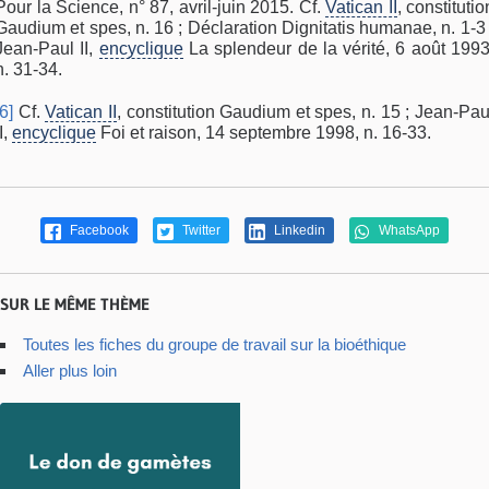
Pour la Science, n° 87, avril-juin 2015. Cf.
Vatican II
, constitutio
Gaudium et spes, n. 16 ; Déclaration Dignitatis humanae, n. 1-3 
Jean-Paul II,
encyclique
La splendeur de la vérité, 6 août 1993
n. 31-34.
[6]
Cf.
Vatican II
, constitution Gaudium et spes, n. 15 ; Jean-Pau
II,
encyclique
Foi et raison, 14 septembre 1998, n. 16-33.
Facebook
Twitter
Linkedin
WhatsApp
SUR LE MÊME THÈME
Toutes les fiches du groupe de travail sur la bioéthique
Aller plus loin