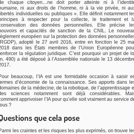
de chaque citoyen…ne doit porter atteinte ni à l’identit
humaine, ni aux droits de l’homme, ni à la vie privée, ni au
libertés indi­viduelles ou publiques ». Elle définit notamment le
principes à respecter pour la collecte, le traitement et l
conservation des données personnelles. Elle précise le
pouvoirs et capacités de sanction de la CNIL. Le nouvea
règlement européen sur la protec­tion des données personnelle
(RGDP), adopté le 27 avril 2016, entre en fonction le 25 ma
2018 dans les États membres de l’Union Européenne pou
renfor­cer la régulation juridique. C’est pourquoi un projet de lo
(n. 490) a été déposé à l’Assemblée nationale le 13 décembr
2017.
Pour beaucoup, l’IA est une formidable occasion à saisir e
termes d’économie de la connaissance. Ses apports dans le
domaines de la médecine, de la robotique, de l’apprentissage e
des sciences notam­ment sont déjà considérables. Mai
comment appri­voiser l’IA pour qu’elle soit vraiment au service d
tous ?
Questions que cela pose
Parmi les craintes et les risques les plus exprimés, on trouve le