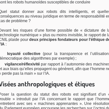
sont les robots humanoïdes suscep­tibles de conduire
Quel statut donner aux robots dits intelligents, et quelle
conséquences au niveau juridique en terme de responsabilité e
cas de problème ?
Devant les risques d’une forme possible de « dicta­ture de l
technologie numérique » plus ou moins in­visible, le rapport de l
CNIL plaide pour
deux prin­cipes fondateurs pour l’éthique d
l’IA
:
loyauté collective
(pour la transparence et l’utili­sation
démocratique des algorithmes par exemple) ;
vigilance/réflexivité
par rapport à l’autono­mie des machine
et aux biais qu’elles propagent ou génèrent, afin que l’homme n
« perde pas la main » sur l’IA.
Visées anthropologiques et étiques
Poser la question du statut des robots est signifiant d’un 
trouble » introduit par l’IA concernant le rap­port que l’homm
entretient avec ses « machines apprenantes ». Une résolutio
du Parlement euro­péen encourage les recherches sur l’octroi d