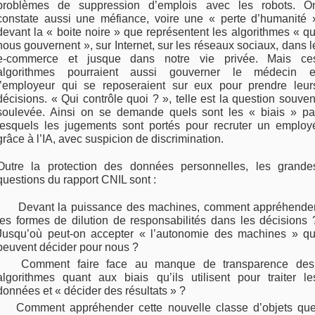
problèmes de suppression d’emplois avec les robots. O
constate aussi une méfiance, voire une « perte d’humanité 
devant la « boite noire » que représentent les algorithmes « qu
nous gouvernent », sur Internet, sur les réseaux sociaux, dans l
e-commerce et jusque dans notre vie privée. Mais ce
algorithmes pourraient aussi gouverner le médecin e
l’employeur qui se reposeraient sur eux pour prendre leur
décisions. « Qui contrôle quoi ? », telle est la question souven
soulevée. Ainsi on se demande quels sont les « biais » pa
lesquels les jugements sont portés pour recruter un em­ploy
grâce à l’IA, avec suspicion de discrimination.
Outre la protection des données personnelles, les grande
questions du rapport CNIL sont :
Devant la puissance des machines, comment appréhende
les formes de dilution de respon­sabilités dans les décisions 
Jusqu’où peut-on ac­cepter « l’autonomie des machines » qu
peuvent décider pour nous ?
Comment faire face au manque de transpa­rence des
algorithmes quant aux biais qu’ils uti­lisent pour traiter le
données et « décider des résultats » ?
Comment appréhender cette nouvelle classe d’objets qu