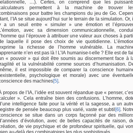
relationnelle, …). Certes, on comprend que les puissant
calculateurs per­mettent à la machine de trouver le
combinaisons pour battre les champions du jeu de Go. Cepen
dant, l’IA se situe aujourd’hui sur le terrain de la si­mulation. Or, i
y a un seuil entre « simuler » une émotion et l’éprouver
L’émotion, avec sa dimension communicationnelle, condui
l’homme qui l’éprouve à attribuer une valeur aux choses à parti
de la­quelle il pose des choix de vie quotidienne. L’émo­tio
exprime la richesse de l’homme vulnérable. La machin
apprenante n’en est pas là ! L’IA huma­nise-t-elle ? Elle est de fai
un « pouvoir » qui doit être soumis au discernement face à l
fragilité et la vulnérabilité comme sources d’humanisation. D
même, il est impossible de comparer la conscience humain
(existentielle, psychologique et morale) avec une éventuell
conscience des machines
[5]
.
À propos de l’IA, l’idée est souvent répandue que « penser, c’es
calculer ». Cela entraîne bien des confusions. L’homme, dot
d’une intelligence faite pour la vérité et la sagesse, a un autr
registre de pensée beaucoup plus varié, vaste et subtil
[6]
. Notr
conscience se situe dans un corps façon­né par des million
d’années d’évolution, avec de belles capacités de raison, d
création, de vie psy­chique et de profondeur spirituelle, qui von
bien au-delà des combinatoires les plus sophistiqués.