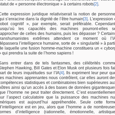
sta­tut de « personne électronique » à certains robots
[2]
.
Cette expression juridique relativiserait la notion de personne
qui s’enracine dans la dignité de l’être hu­main
[3]
. L’expression 
robot cognitif », par exemple, serait préférable. Cependant
jusqu’où les capacités des machines pourront-elles s
rapprocher de celles des humains, puis les dépasser ? Certain
transhu­manistes extrêmes attendent ce moment où l’I
dépassera l’intelligence humaine, sorte de « singu­larité » à parti
de laquelle une fusion homme-ma­chine constituera un « cybor
» qui prendra la suite de l’homo sapiens !
Sans entrer dans de tels fantasmes, des célébrités comm
Stephen Hawking, Bill Gates et Elon Musk ont plusieurs fois fai
part de leurs inquiétudes sur l’IA
[4]
. Ils expriment leur peur qu
les machines ap­prenantes nous contrôlent, car elles auront de
compétences statistiques et combinatoires bien su­périeures au
nôtres ainsi qu’un accès à des bases de données gigantesque
que l’homme ne peut traiter directement. C’est essentiellemen
sur l’as­pect calculatoire que la puissance des machines nu
mériques est aujourd’hui appréhendée. Seule cette form
d’intelligence est en jeu, alors que l’homme a de nombreuse
formes d’intelligence (rationnelle, émotionnelle, artistique