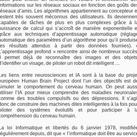
informations sur les ré­seaux sociaux en fonction des goûts de
réseaux d’amis. Les algorithmes appartiennent au concep­teur e
restent très souvent méconnus des utilisa­teurs. Ils deviennen
capables de tâches de plus en plus complexes grâce à l
puissance de calcul qui s’accroît de manière exponentielle e
grâce aux tech­niques d’apprentissage automatique (réglag
auto­matique des paramètres d’un algorithme pour qu’il produis
les résultats attendus à partir des données fournies). 
L’apprentissage profond » rencontre ain­si de nombreux succès
Il permet déjà de reconnaître des images et des objets
d’identifier un visage, de pi­loter un robot dit intelligent …
Les liens entre neurosciences et IA sont à la base du proje
européen Human Brain Project dont l’un des objectifs est d
simuler le comportement du cer­veau humain. On peut auss
utiliser l’IA pour mieux comprendre des maladies neuronale
comme des troubles compulsifs ou des dépressions. Il s’agi
donc de construire des machines dites intelligentes à la fois pou
piloter des systèmes évolutifs et pour participer à l
compréhension du cerveau humain.
La loi Informatique et libertés du 6 janvier 1978, modifié
régulièrement depuis, dit que « l’informa­tique doit être au servic