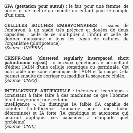
GPA (gestation pour autrui) :
le fait, pour une femme, de
porter et de mettre au monde un enfant pour le compte
d’un tiers.
CELLULES SOUCHES EMBRYONNAIRES :
issues de
l’embryon à un stade très précoce et douées de deux
capacités : celle de se multiplier à l’infini et celle de
donner naissance à tous les types de cellules de
l’organisme (pluripotence).
(Source : INSERM)
CRISPR-Cas9 (clustered regularly interspaced short
palindromic repeat) :
« ciseaux génétiques » permettant
d’éditer l’ADN d’une cellule somatique ou germinale. Cet
outil cible une zone spécifique de l’ADN et la coupe. Cela
permet ensuite de corriger ou modifier la séquence ciblée.
(Source : CNRS)
INTELLIGENCE ARTIFICIELLE :
théories et techniques «
consistant à faire faire à des machines ce que l’homme
ferait moyennant une certaine
intelligence ». On distingue IA faible (IA capable de
simuler l’intelligence humaine pour une tâche
déterminée) et IA forte (IA générique et autonome qui
pourrait appliquer ses capacités à n’importe quel
problème).
(Source : CNIL)