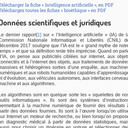
Télécharger la fiche « Intelligence artificielle », en PDF
Téléchargez toutes les fiches « bioéthique » en PDF
Données scientifiques et juridiques
Le dernier rapport
[1]
sur « l’Intelligence artificielle » (IA) de l
Commission Nationale Informatique et Li­bertés (CNIL) d
décembre 2017 souligne que l’IA est le « grand mythe de notr
temps » et que sa défi­nition reste très imprécise. Quand on parl
d’IA, on pense aux publicités ciblées sur internet, aux objet
connectés et à l’internet des objets, aux traitements de donnée
massives et hétérogènes sorties d’une enquête, aux machine
numériques et aux robots humanoïdes capables d’apprentissag
et d’évolu­tion, aux véhicules autonomes, aux interfaces cer­veau
machine et aux algorithmes.
Les algorithmes sont en quelque sorte les « sque­lettes de no
outils informatiques ». Ils sont des systèmes d’instruction
permettant à la machine numérique de fournir des résultats 
partir des don­nées fournies. Ils sont à l’œuvre lorsqu’on utilis
sur Internet un moteur de recherche, ou bien lorsqu’on propos
un diagnostic médical à partir de données statistiques, mai
aussi pour choisir un itinéraire en voiture et sélectionner de