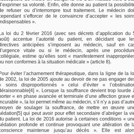
d’exprimer sa volonté. Enfin, elle donne au patient la possibilit
de refuser ou d’interrompre tout traitement. Le médecin doi
cependant s’efforcer de le convaincre d’accepter « les soin
indispensables ».
La loi du 2 février 2016 (avec ses décrets d’application du 
août) accentue l’autorité du patient, en décidant que le
directives anticipées s’imposent au médecin, sauf en ca
d’urgence vitale ou si le médecin, après une procédur
collégiale, estime qu’elles sont « manifestement inappropriée
ou non conformes à la situation médicale » (article 8).
Pour éviter l’acharnement thérapeutique, dans la ligne de la lo
de 2002, la loi de 2005 ajoute au devoir de ne pas engager de
« soins disproportionnés » celui d’éviter « l’obstinatio
déraisonnable[4] ». Lorsque la souffrance devient trop lourde 
porter « en phase avancée et terminale d’une affection grave e
incurable », la loi permet même au médecin, s’il n’y a pas d’autr
moyen de soulager la souffrance, de mettre en œuvre un
sédation[5] qui peut avoir pour effet secondaire d’abréger la vi
du patient. La loi de 2016 autorise à certaines conditions « un
sédation profonde et continue provoquant une altération de l
conscience maintenue jusqu’au décès ». Elle est alor