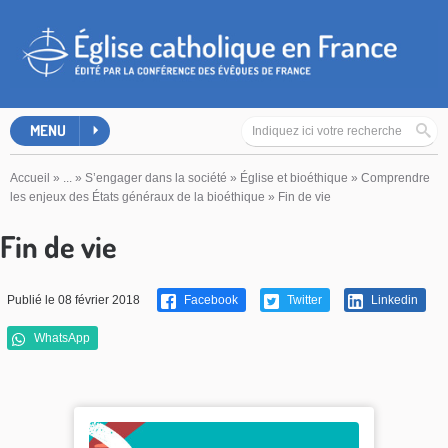
MENU
Accueil
»
...
»
S’engager dans la société
»
Église et bioéthique
»
Comprendre
les enjeux des États généraux de la bioéthique
»
Fin de vie
Fin de vie
Publié le 08 février 2018
Facebook
Twitter
Linkedin
WhatsApp