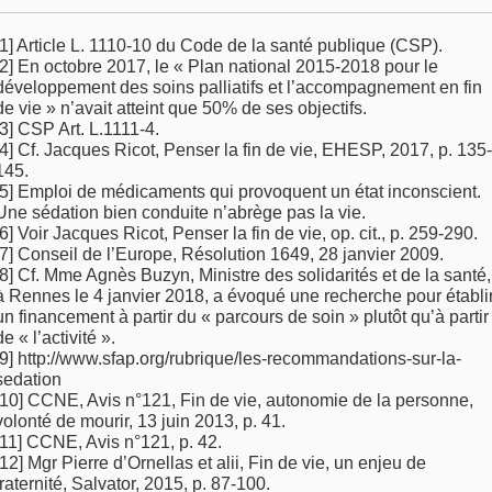
[1] Article L. 1110-10 du Code de la santé publique (CSP).
[2] En octobre 2017, le « Plan national 2015-2018 pour le
développement des soins palliatifs et l’accompagnement en fin
de vie » n’avait atteint que 50% de ses objectifs.
[3] CSP Art. L.1111-4.
[4] Cf. Jacques Ricot, Penser la fin de vie, EHESP, 2017, p. 135-
145.
[5] Emploi de médicaments qui provoquent un état inconscient.
Une sédation bien conduite n’abrège pas la vie.
[6] Voir Jacques Ricot, Penser la fin de vie, op. cit., p. 259-290.
[7] Conseil de l’Europe, Résolution 1649, 28 janvier 2009.
[8] Cf. Mme Agnès Buzyn, Ministre des solidarités et de la santé,
à Rennes le 4 janvier 2018, a évoqué une recherche pour établi
un financement à partir du « parcours de soin » plutôt qu’à partir
de « l’activité ».
[9] http://www.sfap.org/rubrique/les-recommandations-sur-la-
sedation
[10] CCNE, Avis n°121, Fin de vie, autonomie de la personne,
volonté de mourir, 13 juin 2013, p. 41.
[11] CCNE, Avis n°121, p. 42.
[12] Mgr Pierre d’Ornellas et alii, Fin de vie, un enjeu de
fraternité, Salvator, 2015, p. 87-100.