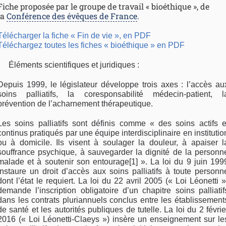
Fiche proposée par le groupe de travail « bioéthique », de
la
Conférence des évêques de France
.
Télécharger la fiche « Fin de vie », en PDF
Téléchargez toutes les fiches « bioéthique » en PDF
Éléments scientifiques et juridiques :
Depuis 1999, le législateur développe trois axes : l’accès au
soins palliatifs, la coresponsabilité médecin-patient, l
prévention de l’acharnement thérapeutique.
Les soins palliatifs sont définis comme « des soins actifs e
continus pratiqués par une équipe interdisciplinaire en institutio
ou à domicile. Ils visent à soulager la douleur, à apaiser l
souffrance psychique, à sauvegarder la dignité de la personn
malade et à soutenir son entourage[1] ». La loi du 9 juin 199
instaure un droit d’accès aux soins palliatifs à toute personn
dont l’état le requiert. La loi du 22 avril 2005 (« Loi Léonetti »
demande l’inscription obligatoire d’un chapitre soins palliatif
dans les contrats pluriannuels conclus entre les établissement
de santé et les autorités publiques de tutelle. La loi du 2 févrie
2016 (« Loi Léonetti-Claeys ») insère un enseignement sur le