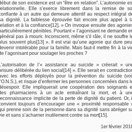
début de son existence est un “être en relation”. L’autonomie es
relationnelle. Elle s’exerce librement dans la remise de so
confiante à un autre qui demeure attentif au respect intégral d
sa dignité. La faiblesse éprouvée fait encore plus appel à l
relation et à la confiance[12]. » On invoque ensuite des agonie
particulièrement pénibles. Pourtant « l’agonisant ne demande e
général pas à mourir. Inconscient, même s’il râle, il ne souffre l
plus souvent plus[13] ». Il est vrai qu’une agonie qui dure peu
devenir intolérable pour la famille. Mais faut-il mettre fin à la vi
de l’agonisant pour soulager les proches ?
L’autorisation de l’« assistance au suicide » créerait « un
brisure délibérée du lien social[14] ». Elle serait en contradictio
avec les efforts déployés pour la prévention du suicide (voi
l’O.N.S.), et risque d’enfermer les personnes concernées dans l
désespoir. Elle impliquerait une coopération des soignants e
des pharmaciens à un acte entraînant la mort, et à un
reconnaissance implicite de la perte de dignité du patient. Or, i
convient toujours d’encourager une « proximité responsable 
qui prenne soin de la personne dans sa dignité sans abréger s
vie et sans s’acharner inutilement contre sa mort[15].
1er février 201