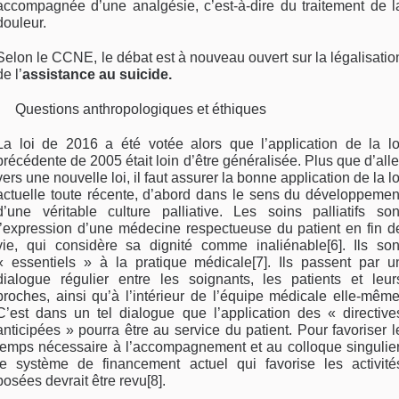
accompagnée d’une analgésie, c’est-à-dire du traitement de l
douleur.
Selon le CCNE, le débat est à nouveau ouvert sur la légalisatio
de l’
assistance au suicide.
Questions anthropologiques et éthiques
La loi de 2016 a été votée alors que l’application de la lo
précédente de 2005 était loin d’être généralisée. Plus que d’alle
vers une nouvelle loi, il faut assurer la bonne application de la lo
actuelle toute récente, d’abord dans le sens du développemen
d’une véritable culture palliative. Les soins palliatifs son
l’expression d’une médecine respectueuse du patient en fin d
vie, qui considère sa dignité comme inaliénable[6]. Ils son
« essentiels » à la pratique médicale[7]. Ils passent par u
dialogue régulier entre les soignants, les patients et leur
proches, ainsi qu’à l’intérieur de l’équipe médicale elle-même
C’est dans un tel dialogue que l’application des « directive
anticipées » pourra être au service du patient. Pour favoriser l
temps nécessaire à l’accompagnement et au colloque singulier
le système de financement actuel qui favorise les activité
posées devrait être revu[8].