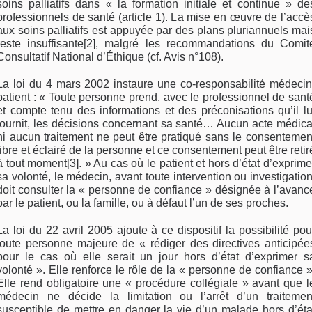
soins palliatifs dans « la formation initiale et continue » de
professionnels de santé (article 1). La mise en œuvre de l’accè
aux soins palliatifs est appuyée par des plans pluriannuels mai
reste insuffisante[2], malgré les recommandations du Comit
Consultatif National d’Éthique (cf. Avis n°108).
La loi du 4 mars 2002 instaure une co-responsabilité médecin
patient : « Toute personne prend, avec le professionnel de sant
et compte tenu des informations et des préconisations qu’il lu
fournit, les décisions concernant sa santé… Aucun acte médica
ni aucun traitement ne peut être pratiqué sans le consentemen
libre et éclairé de la personne et ce consentement peut être retir
à tout moment[3]. » Au cas où le patient et hors d’état d’exprime
sa volonté, le médecin, avant toute intervention ou investigation
doit consulter la « personne de confiance » désignée à l’avanc
par le patient, ou la famille, ou à défaut l’un de ses proches.
La loi du 22 avril 2005 ajoute à ce dispositif la possibilité pou
toute personne majeure de « rédiger des directives anticipée
pour le cas où elle serait un jour hors d’état d’exprimer s
volonté ». Elle renforce le rôle de la « personne de confiance »
Elle rend obligatoire une « procédure collégiale » avant que l
médecin ne décide la limitation ou l’arrêt d’un traitemen
susceptible de mettre en danger la vie d’un malade hors d’éta