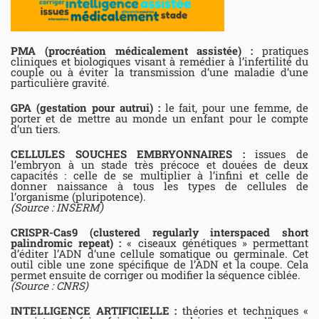
PMA (procréation médicalement assistée) :
pratiques
cliniques et biologiques visant à remédier à l’infertilité du
couple ou à éviter la transmission d’une maladie d’une
particulière gravité.
GPA (gestation pour autrui) :
le fait, pour une femme, de
porter et de mettre au monde un enfant pour le compte
d’un tiers.
CELLULES SOUCHES EMBRYONNAIRES :
issues de
l’embryon à un stade très précoce et douées de deux
capacités : celle de se multiplier à l’infini et celle de
donner naissance à tous les types de cellules de
l’organisme (pluripotence).
(Source : INSERM)
CRISPR-Cas9 (clustered regularly interspaced short
palindromic repeat) :
« ciseaux génétiques » permettant
d’éditer l’ADN d’une cellule somatique ou germinale. Cet
outil cible une zone spécifique de l’ADN et la coupe. Cela
permet ensuite de corriger ou modifier la séquence ciblée.
(Source : CNRS)
INTELLIGENCE ARTIFICIELLE :
théories et techniques «