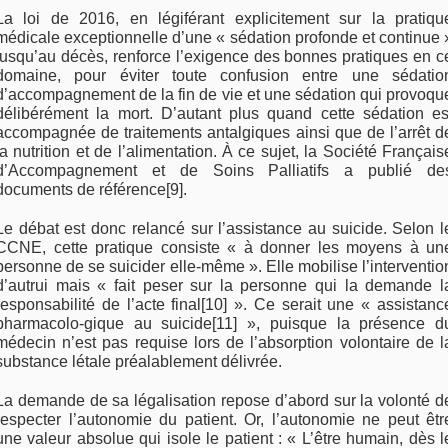
La loi de 2016, en légiférant explicitement sur la pratiqu
médicale exceptionnelle d’une « sédation profonde et continue 
jusqu’au décès, renforce l’exigence des bonnes pratiques en c
domaine, pour éviter toute confusion entre une sédatio
d’accompagnement de la fin de vie et une sédation qui provoqu
délibérément la mort. D’autant plus quand cette sédation es
accompagnée de traitements antalgiques ainsi que de l’arrêt d
la nutrition et de l’alimentation. À ce sujet, la Société Français
d’Accompagnement et de Soins Palliatifs a publié de
documents de référence[9].
Le débat est donc relancé sur l’assistance au suicide. Selon l
CCNE, cette pratique consiste « à donner les moyens à un
personne de se suicider elle-même ». Elle mobilise l’interventio
d’autrui mais « fait peser sur la personne qui la demande l
responsabilité de l’acte final[10] ». Ce serait une « assistanc
pharmacolo-gique au suicide[11] », puisque la présence d
médecin n’est pas requise lors de l’absorption volontaire de l
substance létale préalablement délivrée.
La demande de sa légalisation repose d’abord sur la volonté d
respecter l’autonomie du patient. Or, l’autonomie ne peut êtr
une valeur absolue qui isole le patient : « L’être humain, dès l