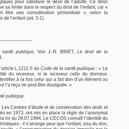
iques pour satisfaire le désir de l’adulte. Ce désir
uve sa limite dans le respect du droit de l’enfant, car «
doit être une considération primordiale », selon la
de l’en­fant (art. 3-1).
———————-
 santé publique.
Voir J.-R. BINET,
Le droit de la
1.
l’article L.1211-5 du
Code de la santé publique
: « Le
tité du receveur, ni le receveur celle du donneur.
ntifier à la fois celui qui a fait don d’un élément ou
ui l’a reçu ne peut être divulguée. »
té publique
.
. Les Centres d’étude et de conservation des œufs et
 en 1973, ont mis en place la règle de l’anonymat
à la loi du 29.07.1994. Le CECOS connaît l’identité du
istiques ; il s’arrange pour que l’enfant, issu du don,