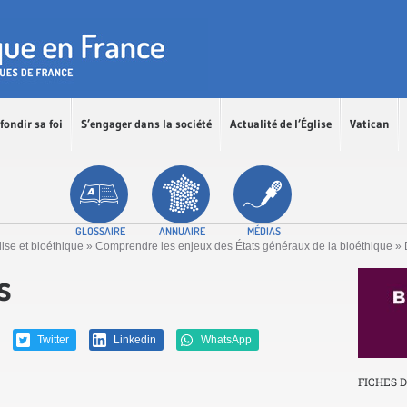
fondir sa foi
S’engager dans la société
Actualité de l’Église
Vatican
GLOSSAIRE
ANNUAIRE
MÉDIAS
lise et bioéthique
»
Comprendre les enjeux des États généraux de la bioéthique
»
s
Twitter
Linkedin
WhatsApp
FICHES 