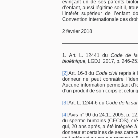
évinçant un de ses parents biolog
d’enfant, aussi légitime soit-il, tro
l’intérêt supérieur de l’enfant 
Convention internationale des droits 
2 février 2018
———————————————
Art. L. 12441 du
Code de la
bioéthique,
LGDJ, 2017, p. 246-25
[2]
Art. 16-8 du
Code civil
repris à 
donneur ne peut connaître l’iden
Aucune information permettant d’ide
d’un produit de son corps et celui q
[3]
Art. L. 1244-6 du
Code de la san
[4]
Avis n° 90 du 24.11.2005, p. 12
du sperme humains (CECOS), créés
qui, 20 ans après, a été intégrée 
donneur et certaines de ses caractér