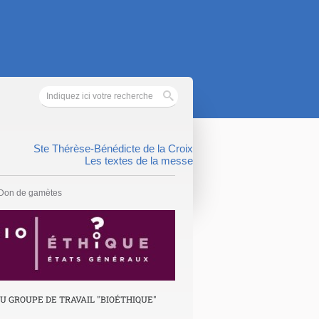
Ste Thérèse-Bénédicte de la Croix
Les textes de la messe
Don de gamètes
DU GROUPE DE TRAVAIL "BIOÉTHIQUE"