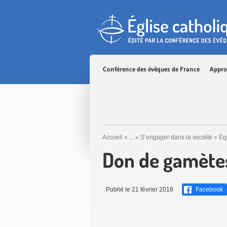
Accès direct au contenu
Accès direct à la recherche
Accès direct au menu
Conférence des évêques de France
Appro
Accueil
»
...
»
S’engager dans la société
»
Ég
Don de gamète
Publié le 21 février 2018
Facebook