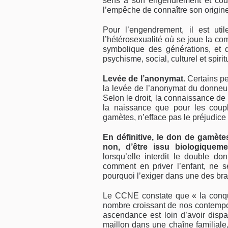
sens à son engendrement et couri
l’empêche de connaître son origine
Pour l’engendrement, il est util
l’hétérosexualité où se joue la co
symbolique des générations, et d
psychisme, social, culturel et spirit
Levée de l’anonymat.
Certains p
la levée de l’ano­nymat du donneur. 
Selon le droit, la connaissance de 
la naissance que pour les coup
gamètes, n’efface pas le préjudice 
En définitive, le don de gamète
non, d’être issu biolo­gique
lorsqu’elle interdit le double do
comment en priver l’enfant, ne s
pourquoi l’exiger dans une des br
Le CCNE constate que « la conquê
nombre croissant de nos contempor
ascendance est loin d’avoir dispa
mail­lon dans une chaîne familiale,