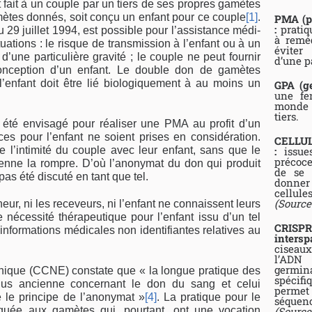
 fait à un couple par un tiers de ses propres gamètes
mètes donnés, soit conçu un enfant pour ce couple
[1]
.
PMA (pr
:
pratiqu
u 29 juillet 1994, est possible pour l’assistance médi­
à reméd
uations : le risque de transmission à l’enfant ou à un
éviter
une particulière gravité ; le couple ne peut fournir
d’une pa
onception d’un enfant. Le double don de gamètes
 l’enfant doit être lié biologique­ment à au moins un
GPA (ge
une fe
monde 
tiers.
 été envisagé pour réaliser une PMA au profit d’un
s pour l’enfant ne soient prises en consi­dération.
CELLU
:
issues
 l’intimité du couple avec leur enfant, sans que le
précoce
vienne la rompre. D’où l’anonymat du don qui produit
de se m
pas été discuté en tant que tel.
donner
cellule
(Source
ur, ni les rece­veurs, ni l’enfant ne connaissent leurs
 nécessité thérapeutique pour l’enfant issu d’un tel
CRISP
nformations médicales non identifiantes relatives au
intersp
ciseaux
l’ADN
germin
éthique (CCNE) constate que « la longue pratique des
spécif
lus ancienne concernant le don du sang et celui
permet 
 le principe de l’anonymat »
[4]
. La pratique pour le
séquenc
(Source
quée aux gamètes qui, pour­tant, ont une vocation