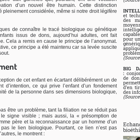
éation d’un nouvel être humain. Cette distinction
INTELL
é pleinement consi­dérée, même si notre droit légifère
et tech
des ma
moyenn
intelli
tiques de connaître le tracé biologique ou génétique
capable
nfants issus de dons, aujourd’hui adultes, ont fait
pour un
ne. Cela a remis en cause le principe de l’anonymat.
généri
ative, ce principe a été maintenu car sa levée suscite
appliqu
problèm
sout.
(Source
ement
BIG D
:
conjon
de don
eption de cet enfant en écartant délibérément un de
permett
nt d’intention, ce qui prive l’enfant d’un fondement
d’en ti
des inf
l’unité de la personne dans ses dimensions biologique,
(Source
s être un pro­blème, tant la filiation ne se réduit pas
 le signe visible ; mais aussi, la « pré­somption de
comme père et la reconnaissance par un homme d’un
Echang
as le lien biologique. Pour­tant, ce lien n’est pas
bioéth
d’autres, le montrent :