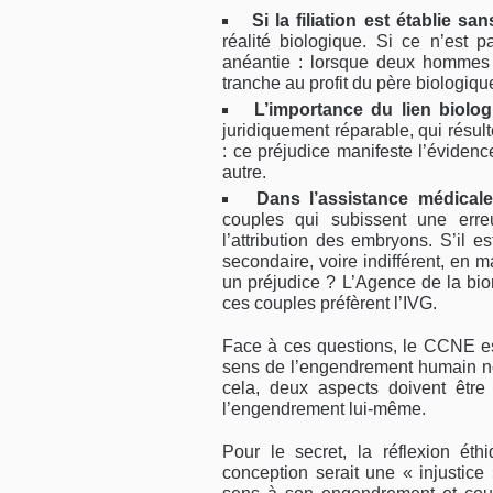
Si la filiation est établie san
réalité biolo­gique. Si ce n’est p
anéantie : lorsque deux hommes 
tranche au profit du père biologiqu
L’importance du lien biolo
juridiquement réparable, qui résul
: ce préjudice manifeste l’évi­dence
autre.
Dans l’assistance médicale
couples qui subissent une erreu
l’attribution des embryons. S’il 
secondaire, voire indifférent, en ma
un préju­dice ? L’Agence de la bio
ces couples préfèrent l’IVG.
Face à ces questions, le CCNE est
sens de l’engendrement humain n
cela, deux aspects doivent être 
l’engendrement lui-même.
Pour le secret, la réflexion é
conception serait une « injus­tice