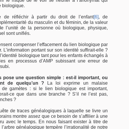
r le risque de le voir se heurter à l’anonymat qui
 biologique.
e de réfléchir à partir du droit de l’enfant
[6]
, de
mplémentarité du masculin et du féminin, de la valeur
e l’unité de la personne où biologique, physique,
uel sont unifiés.
ensent compenser l’effacement du lien biologique par
L’information portant sur son identité suffirait-elle ?
l’identité biologique tant pour les enfants échan­gés à
les en processus d’AMP subissant une erreur de
subi.
s pose une question simple : est-il important, ou
ment de quelqu’un ?
La loi exprime un malaise
n de gamètes : si le lien biologique est important,
erait-ce que dans une branche ? S’il ne l’est pas,
anches ?
te de traces généa­logiques à laquelle se livre un
ains montre assez que ce besoin de s’affilier à une
ru avec le temps. En nous faisant exister à titre de
 l’arbre généalogique tempère l’irrationalité de notre