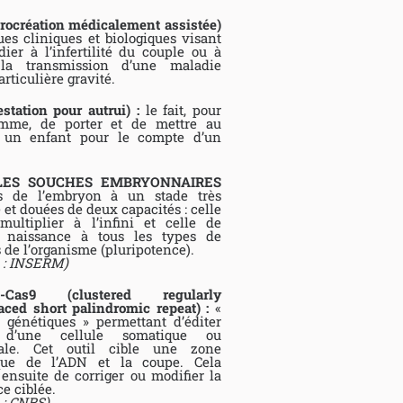
ocréation médicalement assistée)
es cliniques et biologiques visant
ier à l’infertilité du couple ou à
 la transmission d’une maladie
rticulière gravité.
station pour autrui) :
le fait, pour
mme, de porter et de mettre au
un enfant pour le compte d’un
LES SOUCHES EMBRYONNAIRES
 de l’embryon à un stade très
 et douées de deux capacités : celle
ultiplier à l’infini et celle de
 naissance à tous les types de
s de l’organisme (pluripotence).
 : INSERM)
R-Cas9 (clustered regularly
aced short palindromic repeat) :
«
 génétiques » permettant d’éditer
 d’une cellule somatique ou
ale. Cet outil cible une zone
ique de l’ADN et la coupe. Cela
ensuite de corriger ou modifier la
e ciblée.
 : CNRS)