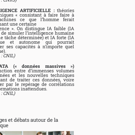
IGENCE ARTIFICIELLE :
théories
niques « consistant à faire faire à
chines ce que l’homme ferait
ant une certaine
gence ». On distingue IA faible (IA
 de simuler l’intelligence humaine
e tâche déterminée) et IA forte (IA
que et autonome qui pourrait
er ses capacités à n’importe quel
e).
 : CNIL)
ATA (« données massives »)
ction entre d’immenses volumes
nées et les nouvelles techniques
ant de traiter ces données, voire
rer par le repérage de corrélations
ormations inattendues.
 : CNIL)
es et débats autour de la
ique