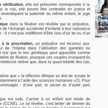
s vérification
, elle est présumée correspondre à la
as le cas, elle pourra être contes­tée en justice et
revendiquent la paternité du même enfant, le juge
e.
gique
dans la filia­tion est révélée par le préjudice,
te de l’échange accidentel d’en­fants à leur naissance
 : il n’est pas indifférent d’être issu d’un tel ou d’un
 à la procréa­tion,
un préjudice est reconnu aux
r de l’hôpital dans l’utilisation des gamètes ou
est vrai que le lien génétique peut apparaître comme
tière de filia­tion, pourquoi ces couples invoquent-ils
médecine relève que, dans la quasi-totalité des cas,
ime que « la réflexion éthique se doit de scruter le
otamment à l’aide des sciences humaines »
[5]
. Pour
envisagés : d’une part, le secret et, d’autre part,
thique est rude. Cacher à un enfant son mode de
 » (CCNE). Le lui révéler, c’est tenter de donner du