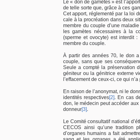
Le « don de gamètes » est l’apport
de telle sorte que, grâce à ces ga
Cet apport, réglementé par la loi d
cale à la procréation dans deux sit
membre du couple d’une maladie d’
les gamètes nécessaires à la c
(sperme et ovocyte) est interdit :
membre du couple.
À partir des années 70, le don a
couple, sans que ses conséquence
Seule a compté la préservation de
géniteur ou la génitrice externe 
l’effacement de ceux-ci, ce qui n’a 
En raison de l’anonymat, ni le donne
identités res­pectives
[2]
. En cas de
don, le médecin peut accéder aux i
donneur
[3]
.
Le Comité consultatif national d’
CECOS ainsi qu’une tradition p
d’organes humains a fait admettre
sang et les organes a été appli