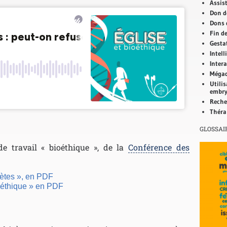
Assis
Don d
Dons 
Fin de
Gesta
Intell
Inter
Mégad
Utilis
embry
Reche
Théra
GLOSSAI
e travail « bioéthique », de la
Conférence des
mètes », en PDF
ioéthique » en PDF