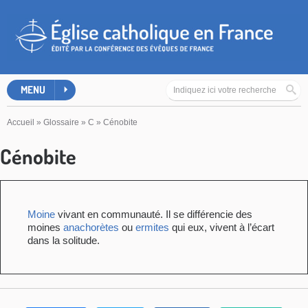
MENU
Accueil
»
Glossaire
»
C
»
Cénobite
Cénobite
Moine
vivant en communauté. Il se différencie des
moines
anachorètes
ou
ermites
qui eux, vivent à l’écart
dans la solitude.