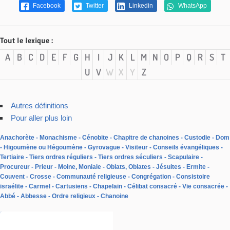
Facebook
Twitter
Linkedin
WhatsApp
Tout le lexique :
A
B
C
D
E
F
G
H
I
J
K
L
M
N
O
P
Q
R
S
T
U
V
W
X
Y
Z
Autres définitions
Pour aller plus loin
Anachorète
Monachisme
Cénobite
Chapitre de chanoines
Custodie
Dom
Higoumène ou Hégoumène
Gyrovague
Visiteur
Conseils évangéliques
Tertiaire
Tiers ordres réguliers
Tiers ordres séculiers
Scapulaire
Procureur
Prieur
Moine, Moniale
Oblats, Oblates
Jésuites
Ermite
Couvent
Crosse
Communauté religieuse
Congrégation
Consistoire
israélite
Carmel
Cartusiens
Chapelain
Célibat consacré
Vie consacrée
Abbé
Abbesse
Ordre religieux
Chanoine