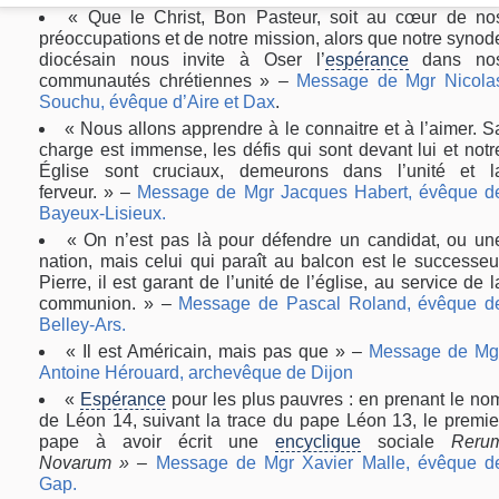
« Que le Christ, Bon Pasteur, soit au cœur de no
préoccupations et de notre mission, alors que notre synod
diocésain nous invite à Oser l’
espérance
dans no
communautés chrétiennes » –
Message de Mgr Nicola
Souchu, évêque d’Aire et Dax
.
« Nous allons apprendre à le connaitre et à l’aimer. S
charge est immense, les défis qui sont devant lui et notr
Église sont cruciaux, demeurons dans l’unité et l
ferveur. » –
Message de Mgr Jacques Habert, évêque d
Bayeux-Lisieux.
« On n’est pas là pour défendre un candidat, ou un
nation, mais celui qui paraît au balcon est le successeu
Pierre, il est garant de l’unité de l’église, au service de l
communion. » –
Message de Pascal Roland, évêque d
Belley-Ars.
« Il est Américain, mais pas que » –
Message de Mg
Antoine Hérouard, archevêque de Dijon
«
Espérance
pour les plus pauvres : en prenant le no
de Léon 14, suivant la trace du pape Léon 13, le premie
pape à avoir écrit une
encyclique
sociale
Reru
Novarum » –
Message de Mgr Xavier Malle, évêque d
Gap.