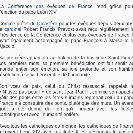
La
Conférence des évêques de France
rend grâce pou
l’élection du pape Leon XIV.
Comme préfet du
Dicastère
pour les évêques depuis deux ans
le
cardinal
Robert Francis Prevost avait reçu régulièrement l
Présidence de la Conférence et plusieurs évêques de France. I
avait également accompagné le pape François à Marseille e
Ajaccio.
Sa première apparition au balcon de la basilique Saint-Pierre
ses premiers mots, sa première bénédiction ont fait sentir a
monde entier son émotion, sa joie profonde et son humbl
résolution à servir l’ensemble de l’humanité.
Son vœu de paix, celui du Christ ressuscité, rappelait l
« N’ayez pas peur ! » de saint Jean-Paul II, comme son appel 
bâtir des ponts entre les êtres humains reprenait celui du pap
François à construire des ponts, plutôt que des murs. Un avant
goût a été donné du lien qu’il nouera avec les fidèle
catholiques et avec l’humanité entière.
Avec tous les catholiques du monde, les catholiques de Franc
reçoivent Leon XIV avec gratitude. Il est désormais le pasteu