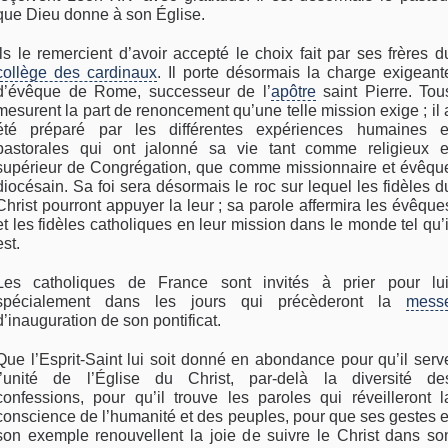
que Dieu donne à son Église.
Ils le remercient d’avoir accepté le choix fait par ses frères d
collège des cardinaux
. Il porte désormais la charge exigeant
d’évêque de Rome, successeur de l’
apôtre
saint Pierre. Tou
mesurent la part de renoncement qu’une telle mission exige ; il 
été préparé par les différentes expériences humaines e
pastorales qui ont jalonné sa vie tant comme religieux e
supérieur de Congrégation, que comme missionnaire et évêqu
diocésain. Sa foi sera désormais le roc sur lequel les fidèles d
Christ pourront appuyer la leur ; sa parole affermira les évêque
et les fidèles catholiques en leur mission dans le monde tel qu’i
est.
Les catholiques de France sont invités à prier pour lui
spécialement dans les jours qui précèderont la
mess
d’inauguration de son pontificat.
Que l’Esprit-Saint lui soit donné en abondance pour qu’il serv
l’unité de l’Église du Christ, par-delà la diversité de
confessions, pour qu’il trouve les paroles qui réveilleront l
conscience de l’humanité et des peuples, pour que ses gestes e
son exemple renouvellent la joie de suivre le Christ dans so