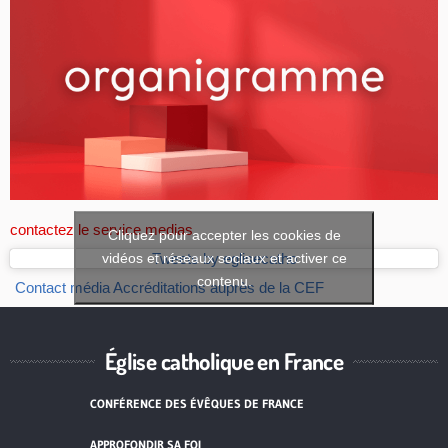
contactez le service medias
Cliquez pour accepter les cookies de
vidéos et réseaux sociaux et activer ce
Tweets by eglisecatho
contenu.
Contact média
Accréditations auprès de la CEF
Église catholique en France
CONFÉRENCE DES ÉVÊQUES DE FRANCE
APPROFONDIR SA FOI