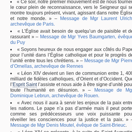
« Ce soir, notre premier mouvement est de nous tourner
le cœur plein de reconnaissance, vers le Seigneur qui s
montre toujours présent, vivant, agissant dans notre Églis
et notre monde. » –
Message de Mgr Laurent Ulrich
archevêque de Paris.
« L’Église avait besoin de quelqu’un de paisible et d
rassurant » –
Message de Mgr Yves Baumgarten, évêqu
du Puy
« Soyons heureux de nous engager aux côtés du Pap
pour l’unité dans l’Église catholique et pour le progrès d
l’unité entre tous les chrétiens. » –
Message de Mgr Pierr
d’Ornellas, archevêque de Rennes
« Léon XIV devient un lien de communion entre 1, 40
milliard de fidèles catholiques, d’Orient et d’Occident. Qu
l’
Esprit Saint
l’assiste et nous aide à être signe d’unité pou
toute l’humanité en désunion. » –
Message de Mg
Dominique Lebrun, archevêque de Rouen.
« Avec nous il aura à servir les enjeux de la paix entr
les nations. Le pape n’a pas d’armée mais il peut porte
comme ses prédécesseurs une voix puissante pou
réveiller les consciences pour la justice et la paix. » 
Message de Mgr Denis Moutel, évêque de Saint-Brieuc
.