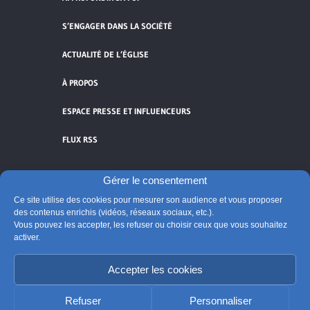
S’ENGAGER DANS LA SOCIÉTÉ
ACTUALITÉ DE L’ÉGLISE
À PROPOS
ESPACE PRESSE ET INFLUENCEURS
FLUX RSS
Gérer le consentement
Ce site utilise des cookies pour mesurer son audience et vous proposer
Cliquez pour accepter les cookies de
des contenus enrichis (vidéos, réseaux sociaux, etc.).
Vous pouvez les accepter, les refuser ou choisir ceux que vous souhaitez
vidéos et réseaux sociaux et activer ce
activer.
© Église catholique en France
contenu.
Édité par la Conférence des évêques de France
Accepter les cookies
Suivre @Eglisecatho
Refuser
Personnaliser