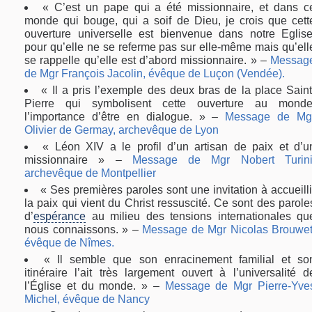
« C’est un pape qui a été missionnaire, et dans c
monde qui bouge, qui a soif de Dieu, je crois que cett
ouverture universelle est bienvenue dans notre Eglise
pour qu’elle ne se referme pas sur elle-même mais qu’ell
se rappelle qu’elle est d’abord missionnaire. » –
Messag
de Mgr François Jacolin, évêque de Luçon (Vendée).
« Il a pris l’exemple des deux bras de la place Saint
Pierre qui symbolisent cette ouverture au monde
l’importance d’être en dialogue. » –
Message de Mg
Olivier de Germay, archevêque de Lyon
« Léon XIV a le profil d’un artisan de paix et d’u
missionnaire » –
Message de Mgr Nobert Turini
archevêque de Montpellier
« Ses premières paroles sont une invitation à accueilli
la paix qui vient du Christ ressuscité. Ce sont des parole
d’
espérance
au milieu des tensions internationales qu
nous connaissons. » –
Message de Mgr Nicolas Brouwet
évêque de Nîmes.
« Il semble que son enracinement familial et so
itinéraire l’ait très largement ouvert à l’universalité d
l’Église et du monde. » –
Message de Mgr Pierre-Yve
Michel, évêque de Nancy