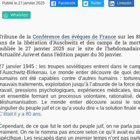
Publié le 27 janvier 2025
Facebook
Twitter
Linkedin
WhatsApp
Tribune de la
Conférence des évêques de France
sur les 8
ans de la libération d’Auschwitz et des camps de la mort
publiée le 27 janvier 2025 sur le site de l’hebdomadair
Actualité Juive
et dans l’édition papier du 30 janvier.
27 janvier 1945 : les troupes soviétiques entrent dans le cam
d’Auschwitz-Birkenau. Le monde entier découvre de quoi de
humains ont été capables contre d’autres humains : tortures
mauvais traitements, exploitation jusqu’à l’absurde de la force d
travail, pressions psychologiques, expériences médicales, tou
cet ensemble formant un processus volontaire, rationalisé, d
déshumanisation. Le monde entier découvre aussi le sor
singulier du peuple juif et ce qu’a voulu dire « la solution finale »
C’était il y a 80 ans
.
Cependant, de ce que fut le sort du peuple juif, on ne parla pa
vraiment. On ne le nomma pas encore selon ce qu’il avait eu d
spécifique. Les rescapés dans un premier temps n’ont pas parl