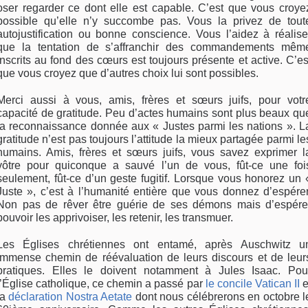
oser regarder ce dont elle est capable. C’est que vous croye
possible qu’elle n’y succombe pas. Vous la privez de tout
autojustification ou bonne conscience. Vous l’aidez à réalise
que la tentation de s’affranchir des commandements mêm
inscrits au fond des cœurs est toujours présente et active. C’es
que vous croyez que d’autres choix lui sont possibles.
Merci aussi à vous, amis, frères et sœurs juifs, pour votr
capacité de gratitude. Peu d’actes humains sont plus beaux qu
la reconnaissance donnée aux « Justes parmi les nations ». L
gratitude n’est pas toujours l’attitude la mieux partagée parmi le
humains. Amis, frères et sœurs juifs, vous savez exprimer l
vôtre pour quiconque a sauvé l’un de vous, fût-ce une foi
seulement, fût-ce d’un geste fugitif. Lorsque vous honorez un 
Juste », c’est à l’humanité entière que vous donnez d’espérer
Non pas de rêver être guérie de ses démons mais d’espére
pouvoir les apprivoiser, les retenir, les transmuer.
Les Églises chrétiennes ont entamé, après Auschwitz u
immense chemin de réévaluation de leurs discours et de leur
pratiques. Elles le doivent notamment à Jules Isaac. Pou
l’Église catholique, ce chemin a passé par
le concile Vatican II
e
la
déclaration Nostra Aetate
dont nous célébrerons en octobre l