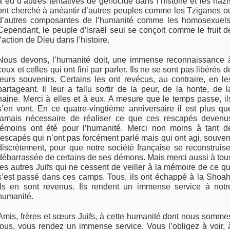
a eu d’autres tentatives de génocide dans l’histoire et les nazi
ont cherché à anéantir d’autres peuples comme les Tziganes o
d’autres composantes de l’humanité comme les homosexuels
Cependant, le peuple d’Israël seul se conçoit comme le fruit d
l’action de Dieu dans l’histoire.
Nous devons, l’humanité doit, une immense reconnaissance 
ceux et celles qui ont fini par parler. Ils ne se sont pas libérés d
leurs souvenirs. Certains les ont revécus, au contraire, en le
partageant. Il leur a fallu sortir de la peur, de la honte, de l
haine. Merci à elles et à eux. A mesure que le temps passe, il
s’en vont. En ce quatre-vingtième anniversaire il est plus qu
jamais nécessaire de réaliser ce que ces rescapés devenu
témoins ont été pour l’humanité. Merci non moins à tant d
rescapés qui n’ont pas forcément parlé mais qui ont agi, souven
discrètement, pour que notre société française se reconstruise
débarrassée de certains de ses démons. Mais merci aussi à tou
les autres Juifs qui ne cessent de veiller à la mémoire de ce qu
s’est passé dans ces camps. Tous, ils ont échappé à la Shoah
Ils en sont revenus. Ils rendent un immense service à notr
humanité.
Amis, frères et sœurs Juifs, à cette humanité dont nous somme
tous, vous rendez un immense service. Vous l’obligez à voir, 