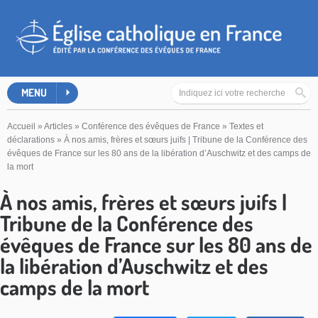
MENU
Accueil
»
Articles
»
Conférence des évêques de France
»
Textes et
déclarations
»
À nos amis, frères et sœurs juifs | Tribune de la Conférence des
évêques de France sur les 80 ans de la libération d’Auschwitz et des camps de
la mort
À nos amis, frères et sœurs juifs |
Tribune de la Conférence des
évêques de France sur les 80 ans de
la libération d’Auschwitz et des
camps de la mort