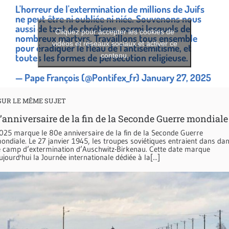
L'horreur de l'extermination de millions de Juifs
ne peut être ni oubliée ni niée. Souvenons nous
aussi de tant de chrétiens, parmi lesquels de
Cliquez pour accepter les cookies de
nombreux martyrs. Travaillons tous ensemble
vidéos et réseaux sociaux et activer ce
pour éradiquer le fléau de l'antisémitisme, et
contenu.
toutes les formes de persécution religieuse.
— Pape François (@Pontifex_fr)
January 27, 2025
SUR LE MÊME SUJET
’anniversaire de la fin de la Seconde Guerre mondiale
025 marque le 80e anniversaire de la fin de la Seconde Guerre
ondiale. Le 27 janvier 1945, les troupes soviétiques entraient dans da
e camp d’extermination d’Auschwitz-Birkenau. Cette date marque
ujourd'hui la Journée internationale dédiée à la[...]