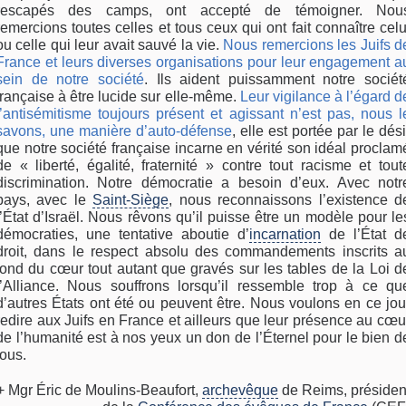
rescapés des camps, ont accepté de témoigner. Nou
remercions toutes celles et tous ceux qui ont fait connaître celu
ou celle qui leur avait sauvé la vie.
Nous remercions les Juifs d
France et leurs diverses organisations pour leur engagement a
sein de notre société
. Ils aident puissamment notre sociét
française à être lucide sur elle-même.
Leur vigilance à l’égard d
l’antisémitisme toujours présent et agissant n’est pas, nous l
savons, une manière d’auto-défense
, elle est portée par le dési
que notre société française incarne en vérité son idéal proclam
de « liberté, égalité, fraternité » contre tout racisme et tout
discrimination. Notre démocratie a besoin d’eux. Avec notr
pays, avec le
Saint-Siège
, nous reconnaissons l’existence d
l’État d’Israël. Nous rêvons qu’il puisse être un modèle pour le
démocraties, une tentative aboutie d’
incarnation
de l’État d
droit, dans le respect absolu des commandements inscrits a
fond du cœur tout autant que gravés sur les tables de la Loi d
l’Alliance. Nous souffrons lorsqu’il ressemble trop à ce qu
d’autres États ont été ou peuvent être. Nous voulons en ce jou
redire aux Juifs en France et ailleurs que leur présence au cœu
de l’humanité est à nos yeux un don de l’Éternel pour le bien d
tous.
+ Mgr Éric de Moulins-Beaufort,
archevêque
de Reims, présiden