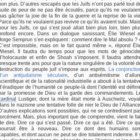
non plus. D’autres rescapés que les Juifs n’ont pas parlé tout d
suite de peur de ne pas être écoutés, parce qu’ils ne voulaien
pas gâcher la joie de la fin de la guerre et la reprise de la vie
Parce qu’ils ne voulaient pas revivre ce qu’ils avaient subi. Mais
pour les Juifs, ce qui s’est joué allait bien plus loin, bien plu
profond encore. Dans un dialogue saisissant, Élie Wiesel e
Jorge Semprun s’en expliquent : comment dire le Mal absolu ? 
C’est impossible, mais on le fait quand même », répond Éli
Wiesel. Il faudra du temps pour que les mots de génocide
d’holocauste et enfin de Shoah s’imposent. Il faudra attendr
presque trente ans pour que la nature singulière de la volonté d
destruction du peuple juif s’impose aux esprits.
La conjonctio
d’un antijudaïsme séculaire
, d’un antisémitisme d’allur
scientifique et de la rationalité industrielle a abouti à la tentativ
d’éradiquer de l’humanité ce peuple-là dont l’identité est défini
par la promesse de Dieu et la garde des commandements. L
cardinal
Lustiger, dont la mère était morte à Auschwitz, voyai
dans le nazisme une tentative folle de nier le Dieu de l’Alliance
D’autres explications sont possibles, qui ne se contredisent pa
forcément. Mais, plus important que de comprendre, vient le fai
de dire. Dire ce qui s’est passé. Dire ce qui a été. Dire ce qu
pourrait être à nouveau. Dire ce dont des humains son
capables, et dont aucun ne peut se dire totalement indemne. Il 