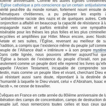
60ième anniversaire. Comme les autres Églises chrétiennes
l’Église catholique a pris conscience qu’un certain antijudaïsm
hérité peut-être du monde romain, fortement nourri ensuite d
thématiques chrétiennes, a pu préparer les esprits 
l’antisémitisme raciste des nazis et de quelques autres. Cett
conjonction a affaibli en beaucoup la capacité de résistance à l
propagande nazie et parfois entraîné vers une sympathi
misérable pour les thèses les plus folles et les plus criminelle
recyclées et amplifiées par Hitler. Mieux encore, avec Nostr
Aetate et ses suites, l’Église, revenant au meilleur de s
Tradition, a compris que l’existence même du peuple juif comm
peuple de l’Alliance était « intérieure » à son propre
mystèr
Dans cette lignée, nous pouvons affirmer aujourd’hui qu
l’Église a besoin de l’existence du peuple d’Israël, non pa
seulement comme un peuple dont elle reprend les livres qu’ell
appelle l’Ancien Testament, incapable de comprendre so
destin, mais comme un peuple libre et vivant, cherchant Dieu e
lui résistant aussi sans doute, répondant à la destinée d
l’humanité à laquelle le Dieu vivant, celui « d’Abraham, Isaac e
Jacob », ne cesse de travailler.
Évêques en France en cette année du 80ième anniversaire de l
libération des camps de concentration, camps de destruction d
peuple juif, nous remercions toutes celles et tous ceux qui