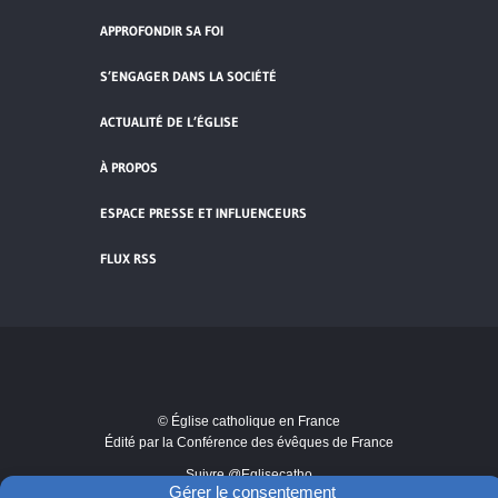
APPROFONDIR SA FOI
S’ENGAGER DANS LA SOCIÉTÉ
ACTUALITÉ DE L’ÉGLISE
À PROPOS
ESPACE PRESSE ET INFLUENCEURS
FLUX RSS
Cliquez pour accepter les cookies de
vidéos et réseaux sociaux et activer ce
© Église catholique en France
contenu.
Édité par la Conférence des évêques de France
Suivre @Eglisecatho
Gérer le consentement