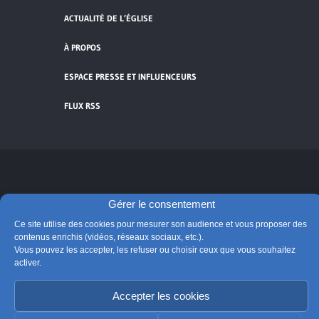
ACTUALITÉ DE L’ÉGLISE
À PROPOS
ESPACE PRESSE ET INFLUENCEURS
FLUX RSS
Cliquez pour accepter les cookies de
vidéos et réseaux sociaux et activer ce
Gérer le consentement
© Église catholique en France
contenu.
Édité par la Conférence des évêques de France
Ce site utilise des cookies pour mesurer son audience et vous proposer des
contenus enrichis (vidéos, réseaux sociaux, etc.).
Suivre @Eglisecatho
Vous pouvez les accepter, les refuser ou choisir ceux que vous souhaitez
activer.
Accepter les cookies