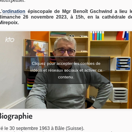
L’
ordination
épiscopale de Mgr Benoît Gschwind a lieu l
dimanche 26 novembre 2023, à 15h, en la cathédrale d
Mirepoix.
Cliquez pour accepter les cookies de
vidéos et réseaux sociaux et activer ce
contenu.
Biographie
é le 30 septembre 1963 à Bâle (Suisse).