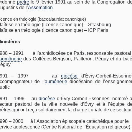
rdonné
prêtre
le 9 février 1991 au sein de la Congrégation d
ugustins de l’
Assomption
icence en théologie (baccalauréat canonique)
aîtrise en théologie (licence canonique) – Strasbourg
aîtrise en théologie (licence canonique) – ICP Paris
inistères
988 – 1991 à l’archidiocèse de Paris, responsable pastoral
aumônerie
des Collèges Bergson, Pailleron, Péguy et du Lyc
éguy
1991 – 1997 au
diocèse
d’Évry-Corbeil-Essonne
ccompagnateur de l’
aumônerie
diocésaine de l’enseigneme
ublic
1991 – 1998 au
diocèse
d’Évry-Corbeil-Essonnes, nommé 
ecteur pastoral de la ville nouvelle d’Évry et à l’équipe d
rêtres qui ont reçu solidairement la charge curiale de ce secteur
998 – 2000 à l’Association épiscopale catéchétique pour le
ervice adolescence (Centre National de l’Éducation religieuse)