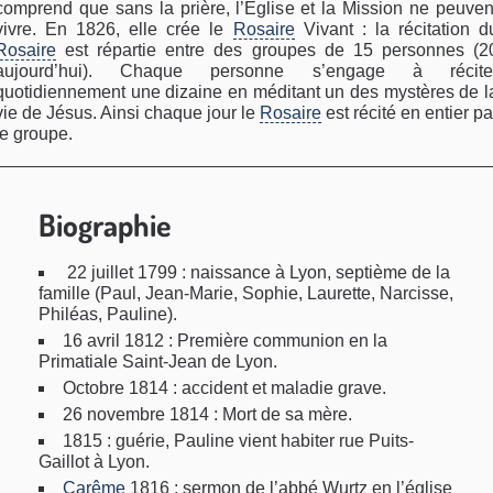
comprend que sans la prière, l’Église et la Mission ne peuven
vivre. En 1826, elle crée le
Rosaire
Vivant : la récitation d
Rosaire
est répartie entre des groupes de 15 personnes (2
aujourd’hui). Chaque personne s’engage à récite
quotidiennement une dizaine en méditant un des mystères de l
vie de Jésus. Ainsi chaque jour le
Rosaire
est récité en entier pa
le groupe.
Biographie
22 juillet 1799 : naissance à Lyon, septième de la
famille (Paul, Jean-Marie, Sophie, Laurette, Narcisse,
Philéas, Pauline).
16 avril 1812 : Première communion en la
Primatiale Saint-Jean de Lyon.
Octobre 1814 : accident et maladie grave.
26 novembre 1814 : Mort de sa mère.
1815 : guérie, Pauline vient habiter rue Puits-
Gaillot à Lyon.
Carême
1816 : sermon de l’abbé Wurtz en l’église