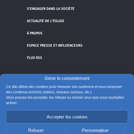
S’ENGAGER DANS LA SOCIÉTÉ
ACTUALITÉ DE L’ÉGLISE
À PROPOS
ESPACE PRESSE ET INFLUENCEURS
FLUX RSS
Gérer le consentement
Ce site utilise des cookies pour mesurer son audience et vous proposer
Cliquez pour accepter les cookies de
des contenus enrichis (vidéos, réseaux sociaux, etc.).
vidéos et réseaux sociaux et activer ce
Vous pouvez les accepter, les refuser ou choisir ceux que vous souhaitez
© Église catholique en France
contenu.
activer.
Édité par la Conférence des évêques de France
Suivre @Eglisecatho
Accepter les cookies
Refuser
Personnaliser