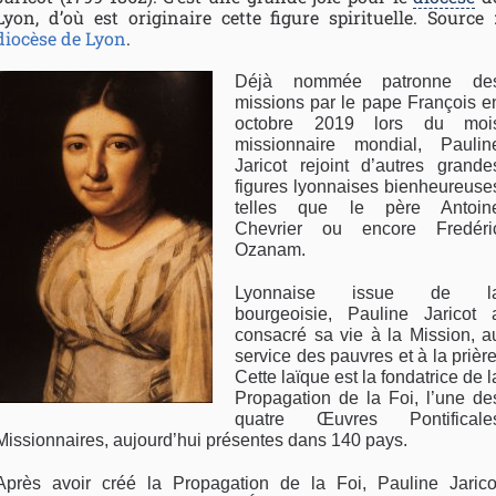
Lyon, d’où est originaire cette figure spirituelle. Source 
diocèse de Lyon
.
Déjà nommée patronne de
missions par le pape François e
octobre 2019 lors du moi
missionnaire mondial, Paulin
Jaricot rejoint d’autres grande
figures lyonnaises bienheureuse
telles que le père Antoin
Chevrier ou encore Fredéri
Ozanam.
Lyonnaise issue de l
bourgeoisie, Pauline Jaricot 
consacré sa vie à la Mission, a
service des pauvres et à la prière
Cette laïque est la fondatrice de l
Propagation de la Foi, l’une de
quatre Œuvres Pontificale
Missionnaires, aujourd’hui présentes dans 140 pays.
Après avoir créé la Propagation de la Foi, Pauline Jarico