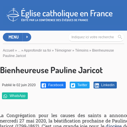
MENU
Accueil
»
...
»
Approfondir sa foi
»
Témoigner
»
Témoins
»
Bienheureuse
Pauline Jaricot
Bienheureuse Pauline Jaricot
Publié le 02 juin 2020
Facebook
Twitter
Linkedin
WhatsApp
La Congrégation pour les causes des saints a annonc
mercredi 27 mai 2020, la béatification prochaine de Paulin
Jaricot (1799-1862). C’est une grande joie pour le
diocèse
d