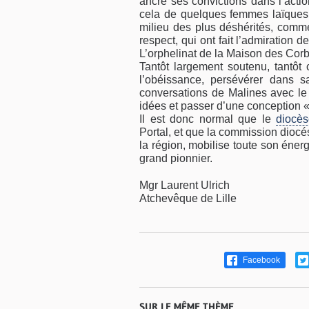
ancré ses convictions dans l’acti
cela de quelques femmes laïques.
milieu des plus déshérités, comme
respect, qui ont fait l’admiration
L’orphelinat de la Maison des Corb
Tantôt largement soutenu, tantôt 
l’obéissance, persévérer dans s
conversations de Malines avec l
idées et passer d’une conception 
Il est donc normal que le
diocè
Portal, et que la commission dioc
la région, mobilise toute son éne
grand pionnier.
Mgr Laurent Ulrich
Atchevêque de Lille
Facebook
SUR LE MÊME THÈME