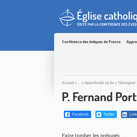
Accès direct au contenu
Accès direct à la recherche
Accès direct au menu
Conférence des évêques de France
Appro
Accueil
»
...
»
Approfondir sa foi
»
Témoigner
P. Fernand Port
Facebook
Twitter
Link
Faire tomber les préjugés