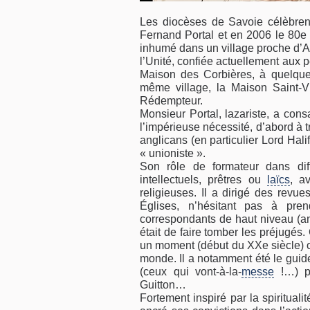
Les diocèses de Savoie célèbren
Fernand Portal et en 2006 le 80e 
inhumé dans un village proche d’A
l’Unité, confiée actuellement aux 
Maison des Corbières, à quelques
même village, la Maison Saint-V
Rédempteur.
Monsieur Portal, lazariste, a cons
l’impérieuse nécessité, d’abord à 
anglicans (en particulier Lord Hal
« unioniste ».
Son rôle de formateur dans dif
intellectuels, prêtres ou
laïcs
, a
religieuses. Il a dirigé des revu
Églises, n’hésitant pas à pre
correspondants de haut niveau (an
était de faire tomber les préjugés.
un moment (début du XXe siècle) où
monde. Il a notamment été le guide
(ceux qui vont-à-la-
messe
!…) pa
Guitton…
Fortement inspiré par la spiritual