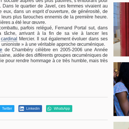
on sociale auprès des plus pauvres, s’entourant pour
 Dans le quartier de Javel, ces femmes vivaient au
 eux, dans un esprit d’ouverture, de générosité, de
 de leurs plus farouches ennemis de la première heure.
ières a été leur œuvre.
combattu, parfois relégué, Fernand Portal sut, dans
a tâche, arrivant à la fin de sa vie à lancer les
e
cardinal
Mercier. Il sut également évoluer dans ses
« unioniste » à une véritable approche œcuménique.
se
de Chambéry célèbre en 2005-2006 une Année
ésaine, aidée des différents groupes œcuméniques de
rgie pour rendre hommage à ce très humble, mais très
Twitter
Linkedin
WhatsApp