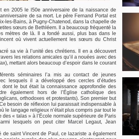
t en 2005 le l50e anniversaire de la naissance de
anniversaire de sa mort. Le père Fernand Portal est
ix-les-Bains, à Pugny-Chatenod, dans la chapelle de
petites sœurs de Bethléem. Il a beaucoup fréquenté la
 mètres de là. Il a fondé aussi, plus bas dans le
incent où vivent actuellement les sœurs du Christ
acré sa vie à l’unité des chrétiens. Il en a découvert
travers les relations amicales qu’il a nouées avec des
ifax), mettant alors beaucoup d’espoir dans le courant
férents séminaires l’a mis au contact de jeunes
vec lesquels il a développé des cercles d’études
es dont le but était la connaissance approfondie des
ndre également hors de l’Église catholique des
glicans, orthodoxes et protestants). Son premier but
 Ce besoin de réflexion lui paraissait indispensable à
 le langage religieux n’était plus compris par tout le
 des « talas » à l’École normale supérieure de Paris
rmi lesquels on peut citer Marcel Legaut, Jean
ité de saint Vincent de Paul, ce lazariste a également