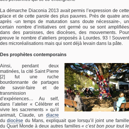
La démarche Diaconia 2013 avait permis l’expression de cette
place et de cette parole des plus pauvres. Près de quatre ans
après -un temps de maturation sans doute nécessaire-, un
certain nombre d’initiatives ont germé ou se sont amplifiées
dans des paroisses, des diocèses, des mouvements. Pour
preuve le nombre d’ateliers proposés à Lourdes. 93 ! Souvent
des microréalisations mais qui sont déjà levain dans la pâte.
Des prophètes contemporains
Ainsi, pendant deux
matinées, la cité Saint Pierre
[2]
fut une ruche
bourdonnante de partages
de savoir-faire et de
transmission
d’expériences… Au self,
dans l’atelier « Célébrer et
vivre les sacrements » qu’il
animait, Claude, un
diacre
du
diocèse
du Mans, expliquait que lorsqu’il joint une famill
du Quart Monde à deux autres familles
« c’est bon pour tout l