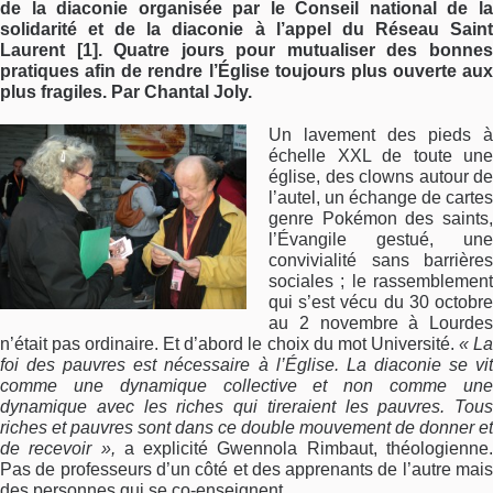
de la diaconie organisée par le Conseil national de la
solidarité et de la diaconie à l’appel du Réseau Saint
Laurent [1]
. Quatre jours pour mutualiser des bonne
pratiques afin de rendre l’Église toujours plus ouverte aux
plus fragiles. Par Chantal Joly.
Un lavement des pieds à
échelle XXL de toute une
église, des clowns autour de
l’autel, un échange de cartes
genre Pokémon des saints,
l’Évangile gestué, une
convivialité sans barrières
sociales ; le rassemblement
qui s’est vécu du 30 octobre
au 2 novembre à Lourdes
n’était pas ordinaire. Et d’abord le choix du mot Université.
« L
foi des pauvres est nécessaire à l’Église. La diaconie se vit
comme une dynamique collective et non comme une
dynamique avec les riches qui tireraient les pauvres. Tous
riches et pauvres sont dans ce double mouvement de donner et
de recevoir »,
a explicité Gwennola Rimbaut, théologienne
Pas de professeurs d’un côté et des apprenants de l’autre mais
des personnes qui se co-enseignent.