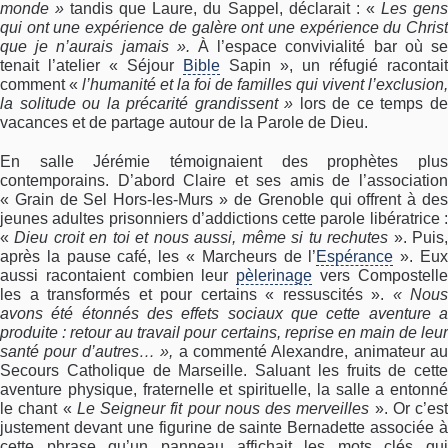
monde »
tandis que Laure, du Sappel, déclarait : «
Les gen
qui ont une expérience de galère ont une expérience du Christ
que je n’aurais jamais ».
À l’espace convivialité bar où se
tenait l’atelier « Séjour
Bible
Sapin », un réfugié racontait
comment «
l’humanité et la foi
de familles qui vivent l’exclusion,
la solitude ou la précarité grandissent »
lors de ce temps d
vacances et de partage autour de la Parole de Dieu.
En salle Jérémie témoignaient des prophètes plus
contemporains. D’abord Claire et ses amis de l’association
« Grain de Sel Hors-les-Murs » de Grenoble qui offrent à des
jeunes adultes prisonniers d’addictions cette parole libératrice :
«
Dieu croit en toi et nous aussi, même si tu rechutes
». Puis
après la pause café, les « Marcheurs de l’
Espérance
». Eu
aussi racontaient combien leur
pèlerinage
vers Compostell
les a transformés et pour certains « ressuscités ».
« Nous
avons été étonnés des effets sociaux que cette aventure a
produite : retour au travail pour certains, reprise en main de leur
santé pour d’autres… »,
a commenté Alexandre, animateur au
Secours Catholique de Marseille. Saluant les fruits de cette
aventure physique, fraternelle et spirituelle, la salle a entonné
le chant «
Le Seigneur fit pour nous des merveilles
». Or c’est
justement devant une figurine de sainte Bernadette associée à
cette phrase qu’un panneau affichait les mots clés qui