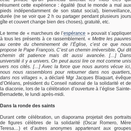
résument cette expérience : égalité (tout le monde a mal aux
pieds indépendamment de son statut social), bienveillance,
durée (ne se voir que 2 h ou partager pendant plusieurs jours
gîte et couvert change bien des choses), gratuité, etc.
Le terme de « marcheurs de l’
espérance
» pouvait s’applique
à tous les présents à ce rassemblement. «
Mettre les pauvre
au centre du cheminement de l’Église, c’est ce que nous
propose le Pape François. C’est un chemin irréversible. Qui dit
chemin dit patience mais dit aussi avancée. […] Dans
université il y a univers. On peut aussi lire ce mot comme
uni
vers nos cités. […] Avec la force que nous aurons vécue ici,
nous nous rassemblons pour retourner dans nos quartiers,
dans nos villages
», a déclaré Mgr Jacques Blaquart, évêqu
d’Orléans, président du Conseil national de la solidarité et de
la diaconie, lors de la célébration d’ouverture à l’église Sainte-
Bernadette, le lundi après-midi.
Dans la ronde des saints
Durant cette célébration, un diaporama projetait des portraits
de figures célèbres de la solidarité (Oscar Romero, Mère
Teresa…) et d’autres anonymes appartenant aux groupes