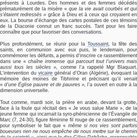
présents à Lourdes. Des hommes et des femmes décédés
prématurément de la misère «
que la vie avait courbés et qui
s’étaient redressés »
grâce à Dieu et à ceux qui croyaient e
eux. La bourse d’échange des cartes postales de ces témoins
de la Diaconie connut un franc succès. Tant pour les faire
connaître que pour favoriser des conversations.
Plus profondément, se réunir pour la
Toussaint
, la fête de
saints, en communion avec eux puis, le lendemain, pour
commémorer les défunts, a permis d’inscrire ce rassemblement
dans une «
chaîne immense qui parcourt tout l’univers mai
aussi tous les siècles »,
comme l’a rappelé Mgr Blaquart
L’intervention du
vicaire
général d’Oran (Algérie), évoquant la
mémoire des moines de Tibhirine et précisant qu’il venait
«
d’une Église pauvre et de pauvres »,
l’a ouvert en outre à l
dimension universelle.
Tout comme, mardi soir, la prière en arabe, devant la grotte,
face à la foule qui récitait des « Je vous salue Marie », de la
jeune femme qui incarnait la syro-phénicienne de l’Évangile de
Marc (7, 24-30), figure féminine fil rouge de ce rassemblement,
pour symboliser le fait que «
même si nos vies sont parfoi
boueuses rien ne nous empêche de nous mettre sur le chemin