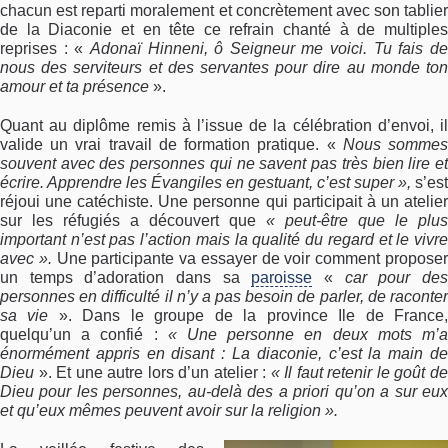
chacun est reparti moralement et concrètement avec son tablier
de la Diaconie et en tête ce refrain chanté à de multiples
reprises : «
Adonaï Hinneni, ô Seigneur me voici. Tu fais d
nous des serviteurs et des servantes pour dire au monde ton
amour et ta présence
».
Quant au diplôme remis à l’issue de la célébration d’envoi, il
valide un vrai travail de formation pratique. «
Nous somme
souvent avec des personnes qui ne savent pas très bien lire et
écrire. Apprendre les Évangiles en gestuant, c’est super »,
s’est
réjoui une catéchiste. Une personne qui participait à un atelier
sur les réfugiés a découvert que
« peut-être que le plus
important n’est pas l’action mais la qualité du regard et le vivre
avec ».
Une participante va essayer de voir comment propose
un temps d’adoration dans sa
paroisse
«
car pour de
personnes en difficulté il n’y a pas besoin de parler, de raconter
sa vie
». Dans le groupe de la province Ile de France
quelqu’un a confié :
« Une personne en deux mots m’
énormément appris en disant : La diaconie, c’est la main de
Dieu
». Et une autre lors d’un atelier :
« Il faut retenir le goût d
Dieu pour les personnes, au-delà des a priori qu’on a sur eux
et qu’eux mêmes peuvent avoir sur la religion ».