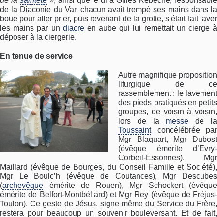
de la
sainteté
»
, ainsi que le dira Gilles Rebêche, responsabl
de la Diaconie du Var, chacun avait trempé ses mains dans la
boue pour aller prier, puis revenant de la grotte, s’était fait laver
les mains par un
diacre
en aube qui lui remettait un cierge 
déposer à la ciergerie.
En tenue de service
Autre magnifique proposition
liturgique de ce
rassemblement : le lavement
des pieds pratiqués en petits
groupes, de voisin à voisin,
lors de la
messe
de l
Toussaint
concélébrée par
Mgr Blaquart, Mgr Dubost
(évêque émérite d’Evry-
Corbeil-Essonnes), Mgr
Maillard (évêque de Bourges, du Conseil Famille et Société),
Mgr Le Boulc’h (évêque de Coutances), Mgr Descubes
(
archevêque
émérite de Rouen), Mgr Schockert (évêque
émérite de Belfort-Montbéliard) et Mgr Rey (évêque de Fréjus-
Toulon). Ce geste de Jésus, signe même du Service du Frère,
restera pour beaucoup un souvenir bouleversant. Et de fait,