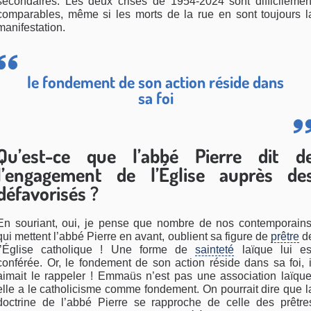
secondaires. Les deux crises de 1954-2024 sont difficilemen
comparables, même si les morts de la rue en sont toujours l
manifestation.
le fondement de son action réside dans
sa foi
Qu’est-ce que l’abbé Pierre dit d
l’engagement de l’Église auprès de
défavorisés ?
En souriant, oui, je pense que nombre de nos contemporains
qui mettent l’abbé Pierre en avant, oublient sa figure de
prêtre
d
l’Église catholique ! Une forme de
sainteté
laïque lui es
conférée. Or, le fondement de son action réside dans sa foi, i
aimait le rappeler ! Emmaüs n’est pas une association laïque
elle a le catholicisme comme fondement. On pourrait dire que l
doctrine de l’abbé Pierre se rapproche de celle des prêtre