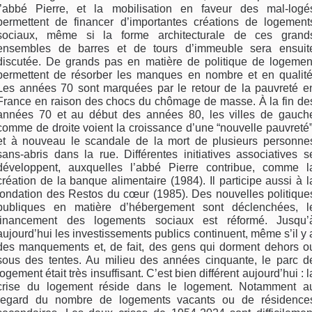
l’abbé Pierre, et la mobilisation en faveur des mal-logé
permettent de financer d’importantes créations de logement
sociaux, même si la forme architecturale de ces grand
ensembles de barres et de tours d’immeuble sera ensuit
discutée. De grands pas en matière de politique de logemen
permettent de résorber les manques en nombre et en qualité
Les années 70 sont marquées par le retour de la pauvreté e
France en raison des chocs du chômage de masse. À la fin de
années 70 et au début des années 80, les villes de gauch
comme de droite voient la croissance d’une “nouvelle pauvreté”
et à nouveau le scandale de la mort de plusieurs personne
sans-abris dans la rue. Différentes initiatives associatives s
développent, auxquelles l’abbé Pierre contribue, comme l
création de la banque alimentaire (1984). Il participe aussi à l
fondation des Restos du cœur (1985). Des nouvelles politique
publiques en matière d’hébergement sont déclenchées, l
financement des logements sociaux est réformé. Jusqu’
aujourd’hui les investissements publics continuent, même s’il y 
des manquements et, de fait, des gens qui dorment dehors o
sous des tentes. Au milieu des années cinquante, le parc d
logement était très insuffisant. C’est bien différent aujourd’hui : l
crise du logement réside dans le logement. Notamment a
regard du nombre de logements vacants ou de résidence