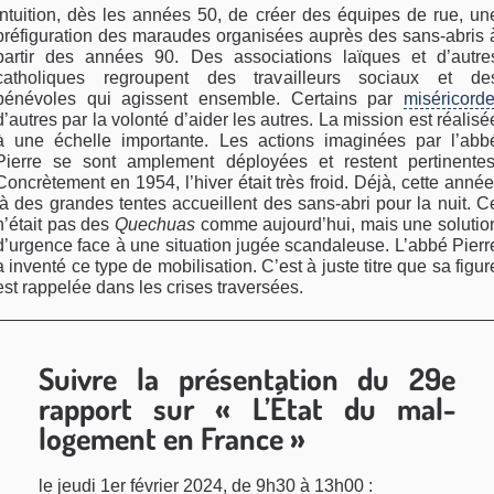
intuition, dès les années 50, de créer des équipes de rue, un
préfiguration des maraudes organisées auprès des sans-abris 
partir des années 90. Des associations laïques et d’autre
catholiques regroupent des travailleurs sociaux et de
bénévoles qui agissent ensemble. Certains par
miséricord
d’autres par la volonté d’aider les autres. La mission est réalisé
à une échelle importante. Les actions imaginées par l’abb
Pierre se sont amplement déployées et restent pertinentes
Concrètement en 1954, l’hiver était très froid. Déjà, cette année
là des grandes tentes accueillent des sans-abri pour la nuit. C
n’était pas des
Quechuas
comme aujourd’hui, mais une solutio
d’urgence face à une situation jugée scandaleuse. L’abbé Pierr
a inventé ce type de mobilisation. C’est à juste titre que sa figur
est rappelée dans les crises traversées.
Suivre la présentation du 29e
rapport sur « L’État du mal-
logement en France »
le jeudi 1er février 2024, de 9h30 à 13h00 :