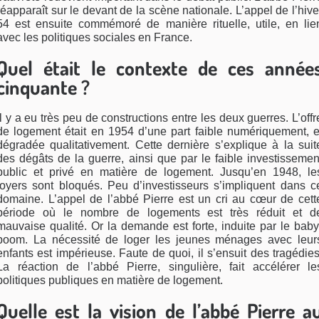
réapparaît sur le devant de la scène nationale. L’appel de l’hive
54 est ensuite commémoré de manière rituelle, utile, en lie
avec les politiques sociales en France.
Quel était le contexte de ces année
cinquante ?
Il y a eu très peu de constructions entre les deux guerres. L’offr
de logement était en 1954 d’une part faible numériquement, e
dégradée qualitativement. Cette dernière s’explique à la suit
des dégâts de la guerre, ainsi que par le faible investissemen
public et privé en matière de logement. Jusqu’en 1948, le
loyers sont bloqués. Peu d’investisseurs s’impliquent dans c
domaine. L’appel de l’abbé Pierre est un cri au cœur de cett
période où le nombre de logements est très réduit et d
mauvaise qualité. Or la demande est forte, induite par le baby
boom. La nécessité de loger les jeunes ménages avec leur
enfants est impérieuse. Faute de quoi, il s’ensuit des tragédies
La réaction de l’abbé Pierre, singulière, fait accélérer le
politiques publiques en matière de logement.
Quelle est la vision de l’abbé Pierre a