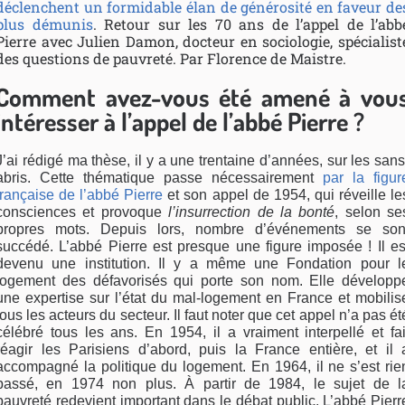
déclenchent un formidable élan de générosité en faveur de
plus démunis
. Retour sur les 70 ans de l’appel de l’abb
Pierre avec Julien Damon, docteur en sociologie, spécialist
des questions de pauvreté. Par Florence de Maistre.
Comment avez-vous été amené à vou
intéresser à l’appel de l’abbé Pierre ?
J’ai rédigé ma thèse, il y a une trentaine d’années, sur les sans
abris. Cette thématique passe nécessairement
par la figur
française de l’abbé Pierre
et son appel de 1954, qui réveille le
consciences et provoque
l’insurrection de la bonté
, selon se
propres mots. Depuis lors, nombre d’événements se son
succédé. L’abbé Pierre est presque une figure imposée ! Il es
devenu une institution. Il y a même une Fondation pour l
logement des défavorisés qui porte son nom. Elle développ
une expertise sur l’état du mal-logement en France et mobilis
tous les acteurs du secteur. Il faut noter que cet appel n’a pas ét
célébré tous les ans. En 1954, il a vraiment interpellé et fai
réagir les Parisiens d’abord, puis la France entière, et il 
accompagné la politique du logement. En 1964, il ne s’est rie
passé, en 1974 non plus. À partir de 1984, le sujet de l
pauvreté redevient important dans le débat public. L’abbé Pierr