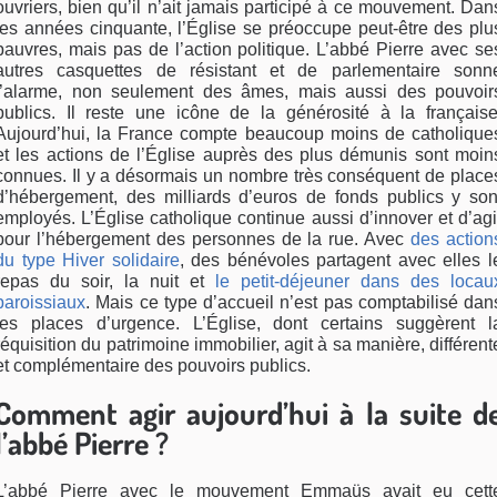
ouvriers, bien qu’il n’ait jamais participé à ce mouvement. Dan
les années cinquante, l’Église se préoccupe peut-être des plu
pauvres, mais pas de l’action politique. L’abbé Pierre avec se
autres casquettes de résistant et de parlementaire sonn
l’alarme, non seulement des âmes, mais aussi des pouvoir
publics. Il reste une icône de la générosité à la française
Aujourd’hui, la France compte beaucoup moins de catholique
et les actions de l’Église auprès des plus démunis sont moin
connues. Il y a désormais un nombre très conséquent de place
d’hébergement, des milliards d’euros de fonds publics y son
employés. L’Église catholique continue aussi d’innover et d’agi
pour l’hébergement des personnes de la rue. Avec
des action
du type Hiver solidaire
, des bénévoles partagent avec elles l
repas du soir, la nuit et
le petit-déjeuner dans des locau
paroissiaux
. Mais ce type d’accueil n’est pas comptabilisé dan
les places d’urgence. L’Église, dont certains suggèrent l
réquisition du patrimoine immobilier, agit à sa manière, différent
et complémentaire des pouvoirs publics.
Comment agir aujourd’hui à la suite d
l’abbé Pierre ?
L’abbé Pierre avec le mouvement Emmaüs avait eu cett