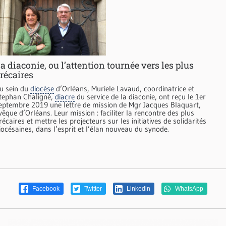
a diaconie, ou l’attention tournée vers les plus
récaires
u sein du
diocèse
d’Orléans, Muriele Lavaud, coordinatrice et
tephan Chaligné,
diacre
du service de la diaconie, ont reçu le 1er
eptembre 2019 une lettre de mission de Mgr Jacques Blaquart,
vêque d’Orléans. Leur mission : faciliter la rencontre des plus
récaires et mettre les projecteurs sur les initiatives de solidarités
iocésaines, dans l’esprit et l’élan nouveau du synode.
Facebook
Twitter
Linkedin
WhatsApp