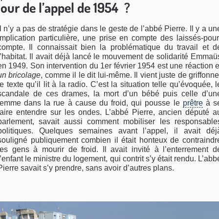
jour de l’appel de 1954 ?
Il n’y a pas de stratégie dans le geste de l’abbé Pierre. Il y a un
implication particulière, une prise en compte des laissés-pour
compte. Il connaissait bien la problématique du travail et d
l’habitat. Il avait déjà lancé le mouvement de solidarité Emmaü
en 1949. Son intervention du 1er février 1954 est une réaction e
un bricolage
, comme il le dit lui-même. Il vient juste de griffonne
le texte qu’il lit à la radio. C’est la situation telle qu’évoquée, l
scandale de ces drames, la mort d’un bébé puis celle d’un
femme dans la rue à cause du froid, qui pousse le
prêtre
à s
faire entendre sur les ondes. L’abbé Pierre, ancien député a
parlement, savait aussi comment mobiliser les responsable
politiques. Quelques semaines avant l’appel, il avait déj
souligné publiquement combien il était honteux de contraindr
les gens à mourir de froid. Il avait invité à l’enterrement d
l’enfant le ministre du logement, qui contrit s’y était rendu. L’abb
Pierre savait s’y prendre, sans avoir d’autres plans.