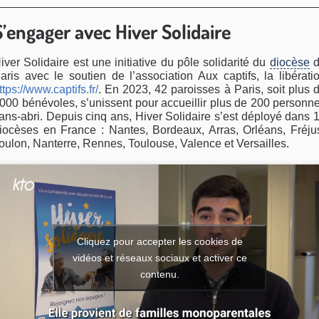
S’engager avec Hiver Solidaire
iver Solidaire est une initiative du pôle solidarité du
diocèse
d
aris avec le soutien de l’association Aux captifs, la libérati
ttps://www.captifs.fr/
. En 2023, 42 paroisses à Paris, soit plus 
000 bénévoles, s’unissent pour accueillir plus de 200 personn
ans-abri. Depuis cinq ans, Hiver Solidaire s’est déployé dans 
iocèses en France : Nantes, Bordeaux, Arras, Orléans, Fréju
oulon, Nanterre, Rennes, Toulouse, Valence et Versailles.
Cliquez pour accepter les cookies de
vidéos et réseaux sociaux et activer ce
contenu.