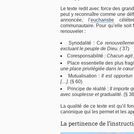
Le texte redit avec force des gran
peut y reconnaître comme une défin
annoncée, l’
eucharistie
célébr
communautaire. Pour qu’elle soit 
renouveler :
Synodalité : C
e renouvellem
excluant le peuple de Dieu. (
37)
Coresponsabilité :
Chacun agit 
Place essentielle des plus fragi
une place privilégiée dans le cœur
Mutualisation :
Il est opportun
[…].
(§ 60)
Principe de réalité :
Il importe 
avec souplesse et gradualité
. (§ 36
La qualité de ce texte est qu’il f
canonique qui les permet et les ap
La pertinence de l’instruc