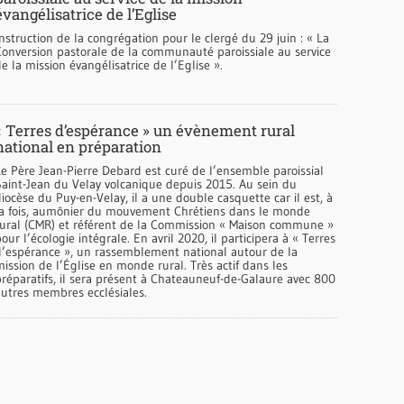
évangélisatrice de l’Eglise
nstruction de la congrégation pour le clergé du 29 juin : « La
Conversion pastorale de la communauté paroissiale au service
e la mission évangélisatrice de l’Eglise ».
« Terres d’espérance » un évènement rural
national en préparation
Le Père Jean-Pierre Debard est curé de l’ensemble paroissial
Saint-Jean du Velay volcanique depuis 2015. Au sein du
iocèse du Puy-en-Velay, il a une double casquette car il est, à
la fois, aumônier du mouvement Chrétiens dans le monde
rural (CMR) et référent de la Commission « Maison commune »
our l’écologie intégrale. En avril 2020, il participera à « Terres
d’espérance », un rassemblement national autour de la
ission de l’Église en monde rural. Très actif dans les
préparatifs, il sera présent à Chateauneuf-de-Galaure avec 800
autres membres ecclésiales.