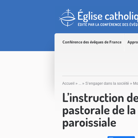
Accès direct au contenu
Accès direct à la recherche
Accès direct au menu
Conférence des évêques de France
Appro
Accueil
»
...
»
S’engager dans la société
»
Mo
L’instruction d
pastorale de 
paroissiale