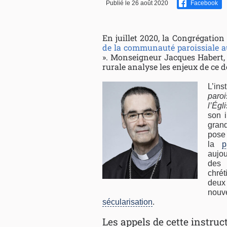
Publié le 26 août 2020
Facebook
En juillet 2020, la Congrégation
de la communauté paroissiale au 
». Monseigneur Jacques Habert,
rurale analyse les enjeux de ce 
L’ins
paroi
l’Égl
son i
grand
pose 
la
p
aujou
des 
chrét
deux 
nouv
sécularisation
.
Les appels de cette instruc