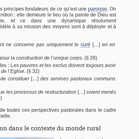
ds principes fondateurs de ce qu’est une
paroisse
. On
ition : elle demeure le lieu où la parole de Dieu est
ée, et ce dans une dynamique résolument
fidèle à sa mission des moyens sont à déployer et à
ent ne concerne pas uniquement le
curé
[…]
en en
pour la construction de l’unique corps
. (§ 28)
les : L
es pauvres et les exclus doivent toujours avoir
 de l’Eglise
. (§ 32)
 de constituer
[…]
des services pastoraux communs
que les processus de restructuration
[…]
soient menés
)
onde toutes ces perspectives pastorales dans le cadre
pelle.
tion dans le contexte du monde rural