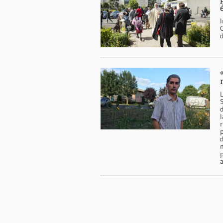
I
d
d
p
m