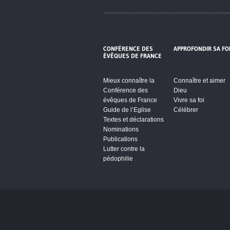
CONFÉRENCE DES
APPROFONDIR SA FO
ÉVÊQUES DE FRANCE
Mieux connaître la
Connaître et aimer
Conférence des
Dieu
évêques de France
Vivre sa foi
Guide de l’Eglise
Célébrer
Textes et déclarations
Nominations
Publications
Lutter contre la
pédophilie
Cliquez pour accepter les cookie
vidéos et réseaux sociaux et activ