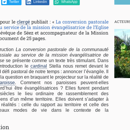
Twitter
Linkedin
WhatsApp
 pour le
clergé
publiait : «
La conversion pastorale
ACTEURS
service de la mission évangélisatrice de l’Eglise
 évêque de Séez et accompagnateur de la Mission
document de 25 pages.
truction
La conversion pastorale de la communauté
ssiale au service de la mission évangélisatrice de
ise
se présente comme un texte très stimulant. Dans
ntroduction le
cardinal
Stella nous remet devant le
 défi pastoral de notre temps : annoncer l’évangile. Il
la question en braquant le projecteur sur la réalité de
aroisse
. Comment nos paroisses peuvent-elles
rd’hui être évangélisatrices ? Elles furent pendant
siècles le lieu ordinaire de rassemblement des
iens d’un même territoire. Elles doivent s’adapter à
réalités : celle du rapport au territoire et celle des
eaux modes de vie dans le contexte de la
tion