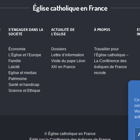
Église catholique en France
I
S’ENGAGER DANS LA
ACTUALITÉ DE
À PROPOS
E
SOCIÉTÉ
L’ÉGLISE
I
Économie
Dossiers
Travailler pour
L’Église et l’Europe
Lettre d’information
l’Église catholique –
Famille
Visite du pape Léon
La Conférence des
Laïcité
XIV en France
évêques de France
Eglise et medias
recrute
Patrimoine
Santé et handicap
Science et Ethique
Ce 
con
Vou
act
s de
© Église catholique en France
A
er ce
Édité par la Conférence des évêques de France