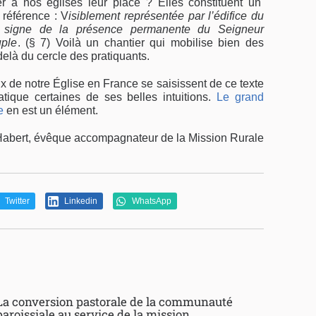
à nos églises leur place ? Elles constituent un
t référence : V
isiblement représentée par l’édifice du
e signe de la présence permanente du Seigneur
uple
. (§ 7) Voilà un chantier qui mobilise bien des
delà du cercle des pratiquants.
 de notre Église en France se saisissent de ce texte
atique certaines de ses belles intuitions.
Le grand
e
en est un élément.
abert, évêque accompagnateur de la Mission Rurale
Twitter
Linkedin
WhatsApp
La conversion pastorale de la communauté
paroissiale au service de la mission