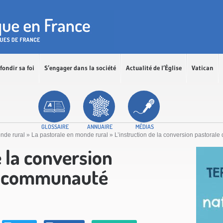
fondir sa foi
S’engager dans la société
Actualité de l’Église
Vatican
GLOSSAIRE
ANNUAIRE
MÉDIAS
nde rural
»
La pastorale en monde rural
»
L’instruction de la conversion pastoral
e la conversion
la communauté