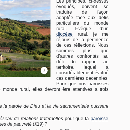
Les principes, ci-dessus
évoqués, doivent se
traduire de façon
adaptée face aux défis
particuliers du monde
rural. Évêque d’un
diocèse
rural, je me
réjouis de la pertinence
de ces réflexions. Nous
sommes plus que
d’autres confrontés au
défi du rapport au
territoire, lequel a
i
considérablement évolué
ces dernières décennies.
Pour que nos paroisses
monde rural, elles devront être attentives à trois
e
la parole de Dieu et la vie sacramentelle puissent
réseau de relations fraternelles
pour que la
paroisse
mes de pauvreté
(§19) ?