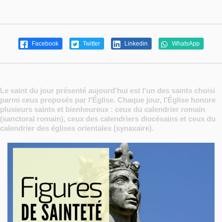
Facebook
Twitter
Linkedin
WhatsApp
Le saint du jour présenté aujourd'hui est l'un des saints choisi
parmi ceux proposés par l'Église. Chaque jour, l'Église honore
plusieurs saints et bienheureux : ceux du calendrier romain
(sanctoral romain), ceux des calendriers diocésains et ceux du
calendrier des églises orientales (synaxaire).