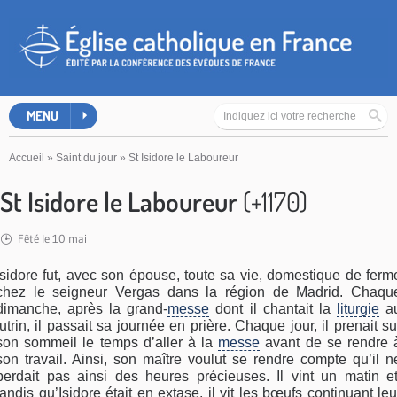
MENU
Accueil
»
Saint du jour
»
St Isidore le Laboureur
St Isidore le Laboureur
(+1170)
Fêté le 10 mai
Isidore fut, avec son épouse, toute sa vie, domestique de ferm
chez le seigneur Vergas dans la région de Madrid. Chaqu
dimanche, après la grand-
messe
dont il chantait la
liturgie
a
lutrin, il passait sa journée en prière. Chaque jour, il prenait su
son sommeil le temps d’aller à la
messe
avant de se rendre 
son travail. Ainsi, son maître voulut se rendre compte qu’il n
perdait pas ainsi des heures précieuses. Il vint un matin et
tandis qu’Isidore était en extase, il vit les bœufs continuant leu