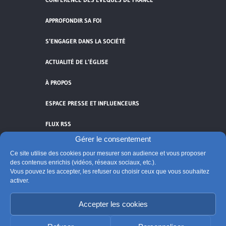
APPROFONDIR SA FOI
S’ENGAGER DANS LA SOCIÉTÉ
ACTUALITÉ DE L’ÉGLISE
À PROPOS
ESPACE PRESSE ET INFLUENCEURS
FLUX RSS
Gérer le consentement
Ce site utilise des cookies pour mesurer son audience et vous proposer
des contenus enrichis (vidéos, réseaux sociaux, etc.).
Vous pouvez les accepter, les refuser ou choisir ceux que vous souhaitez
Cliquez pour accepter les cookies de
activer.
vidéos et réseaux sociaux et activer ce
© Église catholique en France
contenu.
Accepter les cookies
Édité par la Conférence des évêques de France
Suivre @Eglisecatho