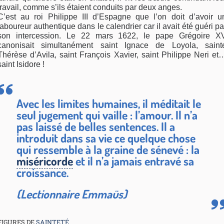
travail, comme s’ils étaient conduits par deux anges.
C’est au roi Philippe III d’Espagne que l’on doit d’avoir u
laboureur authentique dans le calendrier car il avait été guéri pa
son intercession. Le 22 mars 1622, le pape Grégoire X
canonisait simultanément saint Ignace de Loyola, saint
Thérèse d’Avila, saint François Xavier, saint Philippe Neri et
saint Isidore !
Avec les limites humaines, il méditait le
seul jugement qui vaille : l’amour. Il n’a
pas laissé de belles sentences. Il a
introduit dans sa vie ce quelque chose
qui ressemble à la graine de sénevé : la
miséricorde
et il n’a jamais entravé sa
croissance.
(Lectionnaire Emmaüs)
FIGURES DE
SAINTETÉ