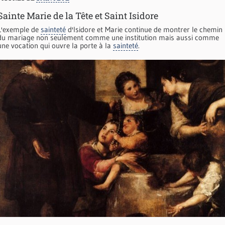
Sainte Marie de la Tête et Saint Isidore
L'exemple de
sainteté
d'Isidore et Marie continue de montrer le chemin
du mariage non seulement comme une institution mais aussi comme
une vocation qui ouvre la porte à la
sainteté
.