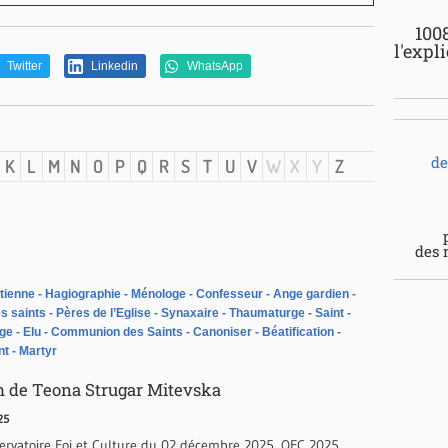
100
l'expl
Twitter
Linkedin
WhatsApp
de
K
L
M
N
O
P
Q
R
S
T
U
V
W
X
Y
Z
des 
tienne
Hagiographie
Ménologe
Confesseur
Ange gardien
s saints
Pères de l’Eglise
Synaxaire
Thaumaturge
Saint
oge
Elu
Communion des Saints
Canoniser
Béatification
nt
Martyr
lm de Teona Strugar Mitevska
25
servatoire Foi et Culture du 02 décembre 2025, OFC 2025,