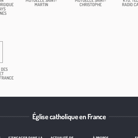
ON
MUTUELLE SAINT-
MUTUELLE SAINT-
KTO, TÉL
URGIQUE
MARTIN
CHRISTOPHE
RADIO C
AYS
NES
 DES
ET
 FRANCE
Église catholique en France
I
S’ENGAGER DANS LA
ACTUALITÉ DE
À PROPOS
E