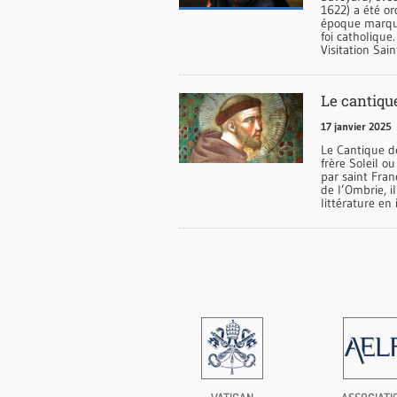
1622) a été o
époque marquée
foi catholique
Visitation Sai
Le cantique
17 janvier 2025
Le Cantique d
frère Soleil o
par saint Franç
de l’Ombrie, 
littérature en