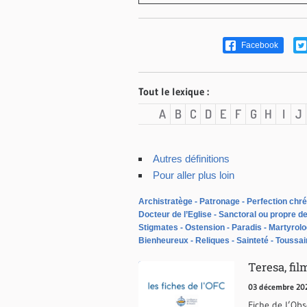
Facebook
Tout le lexique :
A
B
C
D
E
F
G
H
I
J
Autres définitions
Pour aller plus loin
Archistratège
Patronage
Perfection chré
Docteur de l’Eglise
Sanctoral ou propre de
Stigmates
Ostension
Paradis
Martyrol
Bienheureux
Reliques
Sainteté
Toussai
Teresa, fi
03 décembre 20
Fiche de l’Ob