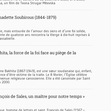
sa, un film de Teona Strugar Mitevska
nadette Soubirous (1844-1879)
le, mais entourée de l’amour des siens et d’une foi solide,
nte de quatorze ans rencontra la Vierge à dix-huit reprises à
assabielle.
ita, la force de la foi face au piège de la
ine Bakhita (1867-1949), est une sœur soudanaise qui, enfant,
nce d’être victime de la traite. Le 8 février, l’Église célèbre
evenue religieuse canossienne. Elle a été canonisée par Saint
n 2000.
nçois de Sales, un maître pour notre temps »
ue, homme de lettres et saint, François de Sales (1567 –