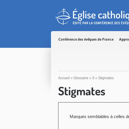
Accès direct au contenu
Accès direct à la recherche
Accès direct au menu
Conférence des évêques de France
Appro
Accueil
»
Glossaire
»
S
»
Stigmates
Stigmates
Marques semblables à celles des