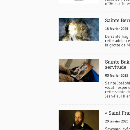
n°36 sur Tere
Sainte Ber
18 février 2025
De santé fragi
cette adolesce
la grotte de M
Sainte Bakh
servitude
03 février 2025
Sainte Joséph
vécut l’expérie
cette sainte d
Jean-Paul II e
« Saint Fra
20 janvier 2025
Savoyard, évêq