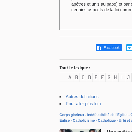
apôtres et unis au pape) et par 
certains aspects de la foi comm
Facebook
Tout le lexique :
A
B
C
D
E
F
G
H
I
J
Autres définitions
Pour aller plus loin
Corps glorieux
Indéfectibilité de l’Eglise
Eglise
Catholicisme
Catholique
Urbi et 
Une quête p