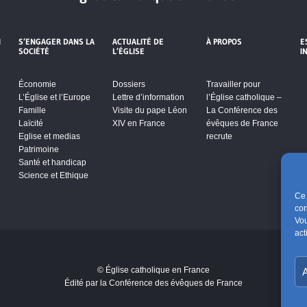
I
S’ENGAGER DANS LA
ACTUALITÉ DE
À PROPOS
E
SOCIÉTÉ
L’ÉGLISE
I
Économie
Dossiers
Travailler pour
L’Église et l’Europe
Lettre d’information
l’Église catholique –
Famille
Visite du pape Léon
La Conférence des
Laïcité
XIV en France
évêques de France
Eglise et medias
recrute
Patrimoine
Santé et handicap
Science et Ethique
Ce 
con
Vou
act
s de
© Église catholique en France
A
er ce
Édité par la Conférence des évêques de France