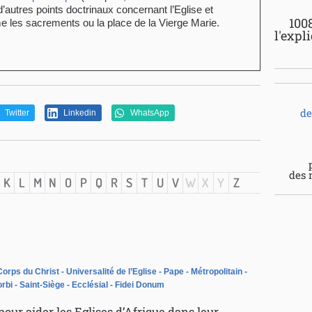
d’autres points doctrinaux concernant l’Eglise et
100
e les sacrements ou la place de la Vierge Marie.
l'expl
de
Twitter
Linkedin
WhatsApp
des 
K
L
M
N
O
P
Q
R
S
T
U
V
W
X
Y
Z
Corps du Christ
Universalité de l’Eglise
Pape
Métropolitain
orbi
Saint-Siège
Ecclésial
Fidei Donum
our aider les Eglises d’Afrique dans leur