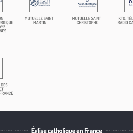
ON
MUTUELLE SAINT-
MUTUELLE SAINT-
KTO, TÉL
URGIQUE
MARTIN
CHRISTOPHE
RADIO C
AYS
NES
 DES
ET
 FRANCE
Église catholique en France