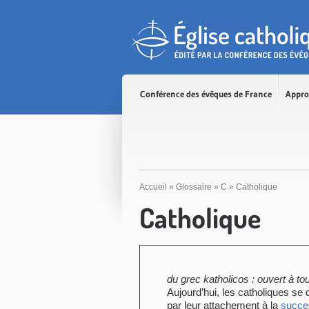
Accès direct au contenu
Accès direct à la recherche
Accès direct au menu
Conférence des évêques de France
Appro
Accueil
»
Glossaire
»
C
»
Catholique
Catholique
du grec katholicos : ouvert à to
Aujourd’hui, les catholiques se 
par leur attachement à la
succe