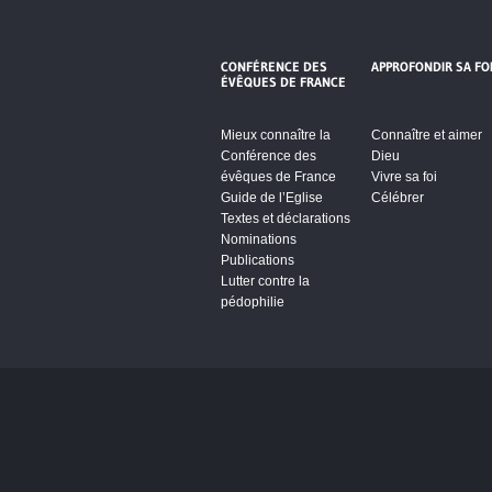
CONFÉRENCE DES
APPROFONDIR SA FO
ÉVÊQUES DE FRANCE
Mieux connaître la
Connaître et aimer
Conférence des
Dieu
évêques de France
Vivre sa foi
Guide de l’Eglise
Célébrer
Textes et déclarations
Nominations
Publications
Lutter contre la
pédophilie
Cliquez pour accepter les cookie
vidéos et réseaux sociaux et activ
contenu.