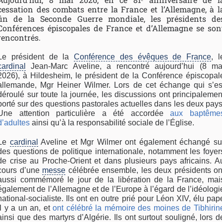
cessation des combats entre la France et l’Allemagne, à l
fin de la Seconde Guerre mondiale, les présidents de
Conférences épiscopales de France et d’Allemagne se son
rencontrés.
Le président de la
Conférence des évêques de France
, l
cardinal
Jean-Marc Aveline, a rencontré aujourd’hui (8 ma
2026), à Hildesheim, le président de la Conférence épiscopal
allemande, Mgr Heiner Wilmer. Lors de cet échange qui s’es
déroulé sur toute la journée, les discussions ont principalemen
porté sur des questions pastorales actuelles dans les deux pays
Une attention particulière a été accordée
aux baptême
d’adultes
ainsi qu’à la responsabilité sociale de l’Église.
Le
cardinal
Aveline et Mgr Wilmer ont également échangé su
des questions de politique internationale, notamment les foyer
de crise au Proche-Orient et dans plusieurs pays africains. A
cours d’une
messe
célébrée ensemble, les deux présidents on
aussi commémoré le jour de la libération de la France, mai
également de l’Allemagne et de l’Europe à l’égard de l’idéologi
national-socialiste. Ils ont en outre prié pour Léon XIV, élu pap
il y a un an, et
ont célébré la mémoire des moines de Tibhirin
ainsi que des martyrs d’Algérie. Ils ont surtout souligné, lors d