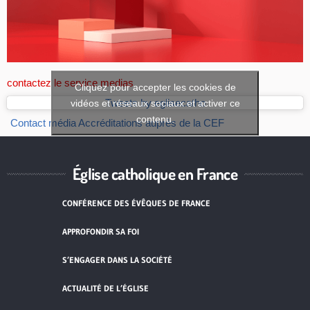
contactez le service medias
Cliquez pour accepter les cookies de
vidéos et réseaux sociaux et activer ce
Tweets by eglisecatho
contenu.
Contact média
Accréditations auprès de la CEF
Église catholique en France
CONFÉRENCE DES ÉVÊQUES DE FRANCE
APPROFONDIR SA FOI
S’ENGAGER DANS LA SOCIÉTÉ
ACTUALITÉ DE L’ÉGLISE