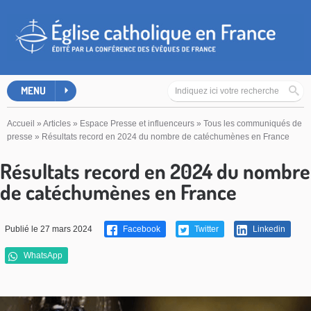
MENU
Accueil
»
Articles
»
Espace Presse et influenceurs
»
Tous les communiqués de
presse
»
Résultats record en 2024 du nombre de catéchumènes en France
Résultats record en 2024 du nombre
de catéchumènes en France
Publié le 27 mars 2024
Facebook
Twitter
Linkedin
WhatsApp