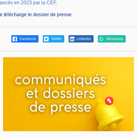
lancés en 2023 par la CEF.
je télécharge le dossier de presse
Facebook
Twitter
Linkedin
WhatsApp