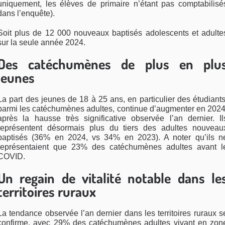
uniquement, les élèves de primaire n’étant pas comptabilisé
dans l’enquête).
Soit plus de 12 000 nouveaux baptisés adolescents et adulte
sur la seule année 2024.
Des catéchumènes de plus en plu
jeunes
La part des jeunes de 18 à 25 ans, en particulier des étudiants
parmi les catéchumènes adultes, continue d’augmenter en 2024
après la hausse très significative observée l’an dernier. Il
représentent désormais plus du tiers des adultes nouveau
baptisés (36% en 2024, vs 34% en 2023). A noter qu’ils n
représentaient que 23% des catéchumènes adultes avant l
COVID.
Un regain de vitalité notable dans le
territoires ruraux
La tendance observée l’an dernier dans les territoires ruraux s
confirme, avec 29% des catéchumènes adultes vivant en zon