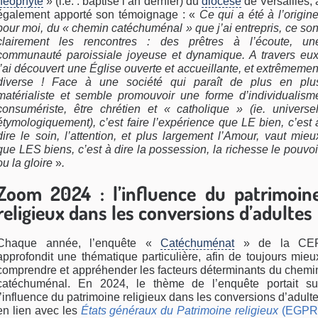
néophyte
» (i.e. : baptisé l’an dernier) du
diocèse
de Versailles, 
également apporté son témoignage : «
Ce qui a été à l’origine
pour moi, du « chemin catéchuménal » que j’ai entrepris, ce son
clairement les rencontres : des prêtres à l’écoute, un
communauté paroissiale joyeuse et dynamique. A travers eux
j’ai découvert une Église ouverte et accueillante, et extrêmemen
diverse ! Face à une société qui paraît de plus en plu
matérialiste et semble promouvoir une forme d’individualism
consumériste, être chrétien et « catholique » (ie. universel
étymologiquement), c’est faire l’expérience que LE bien, c’est 
dire le soin, l’attention, et plus largement l’Amour, vaut mieu
que LES biens, c’est à dire la possession, la richesse le pouvoi
ou la gloire
»
.
Zoom 2024 : l’influence du patrimoin
religieux dans les conversions d’adultes
Chaque année, l’enquête «
Catéchuménat
» de la CE
approfondit une thématique particulière, afin de toujours mieu
comprendre et appréhender les facteurs déterminants du chemi
catéchuménal. En 2024, le thème de l’enquête portait su
l’influence du patrimoine religieux dans les conversions d’adulte
en lien avec les
États généraux du Patrimoine religieux
(EGPR