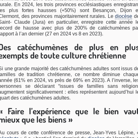
rurale. En 2024, les trois provinces ecclésiastiques enregistran
les plus fortes hausses (+50%) sont Besançon, Dijon e
Clermont, des provinces majoritairement rurales. Le
diocèse
d
Saint- Claude (Jura) en particulier, enregistre cette année l
record de hausse avec plus de 200% de catéchumènes pa
rapport à l’an dernier (27 en 2024 vs 8 en 2023).
Des catéchumènes de plus en plu
exempts de toute culture chrétienne
Si une grande majorité des catéchumènes adultes sont issus d
familles de tradition chrétienne, ce nombre diminue chaqu
année (61% en 2024, vs près de 69% en 2023). A l’inverse, le
personnes se déclarant “issues de familles sans religion
augmentent significativement : elles représentent aujourd’hui l
quart des catéchumènes adultes.
« Faire l’expérience que le bien vau
mieux que les biens »
Au cours de cette conférence de presse, Jean-Yves Lépine, 