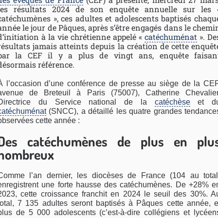
les résultats 2024 de son enquête annuelle sur les 
catéchumènes », ces adultes et adolescents baptisés chaqu
année le jour de Pâques, après s’être engagés dans le chemi
d’initiation à la vie chrétienne appelé «
catéchuménat
». De
résultats jamais atteints depuis la création de cette enquêt
par la CEF il y a plus de vingt ans, enquête faisan
désormais référence.
À l’occasion d’une conférence de presse au siège de la CEF
avenue de Breteuil à Paris (75007), Catherine Chevalier
Directrice du Service national de la
catéchèse
et d
catéchuménat
(SNCC), a détaillé les quatre grandes tendance
observées cette année :
Des catéchumènes de plus en plu
nombreux
Comme l’an dernier, les diocèses de France (104 au total
enregistrent une forte hausse des catéchumènes. De +28% e
2023, cette croissance franchit en 2024 le seuil des 30%. A
total, 7 135 adultes seront baptisés à Pâques cette année, e
plus de 5 000 adolescents (c’est-à-dire collégiens et lycéen