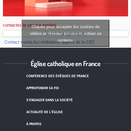
contactez le service medias
Cliquez pour accepter les cookies de
vidéos et réseaux sociaux et activer ce
Tweets by eglisecatho
contenu.
Contact média
Accréditations auprès de la CEF
Église catholique en France
CONFÉRENCE DES ÉVÊQUES DE FRANCE
APPROFONDIR SA FOI
S’ENGAGER DANS LA SOCIÉTÉ
ACTUALITÉ DE L’ÉGLISE
À PROPOS