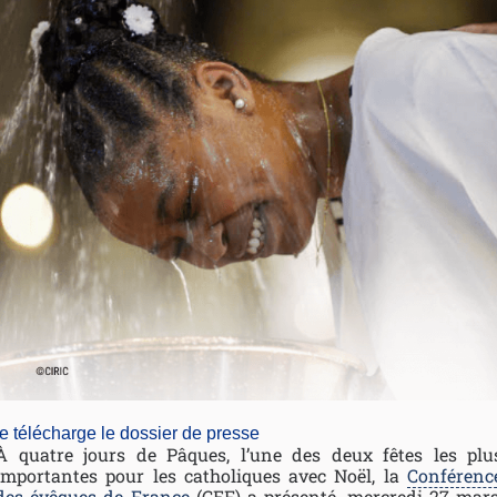
je télécharge le dossier de presse
À quatre jours de Pâques, l’une des deux fêtes les plu
importantes pour les catholiques avec Noël, la
Conférenc
des évêques de France
(CEF) a présenté, mercredi 27 mars