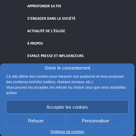
APPROFONDIR SA FOI
S’ENGAGER DANS LA SOCIÉTÉ
ACTUALITÉ DE L’ÉGLISE
À PROPOS
ESPACE PRESSE ET INFLUENCEURS
Gérer le consentement
FLUX RSS
Ce site utilise des cookies pour mesurer son audience et vous proposer
des contenus enrichis (vidéos, réseaux sociaux, etc.).
Vous pouvez les accepter, les refuser ou choisir ceux que vous souhaitez
activer.
Cliquez pour accepter les cookies de
Accepter les cookies
vidéos et réseaux sociaux et activer ce
© Église catholique en France
contenu.
Édité par la Conférence des évêques de France
Refuser
Personnaliser
Suivre @Eglisecatho
Politique de cookies