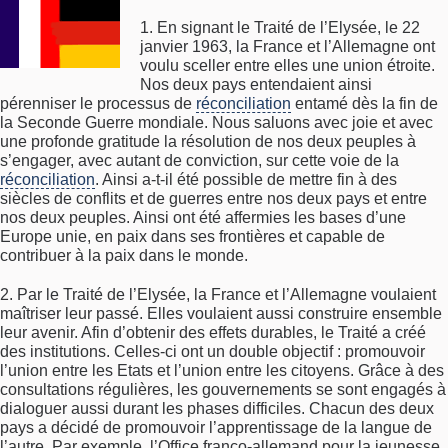
1. En signant le Traité de l’Elysée, le 22
janvier 1963, la France et l’Allemagne ont
voulu sceller entre elles une union étroite.
Nos deux pays entendaient ainsi
pérenniser le processus de
réconciliation
entamé dès la fin de
la Seconde Guerre mondiale. Nous saluons avec joie et avec
une profonde gratitude la résolution de nos deux peuples à
s’engager, avec autant de conviction, sur cette voie de la
réconciliation
. Ainsi a-t-il été possible de mettre fin à des
siècles de conflits et de guerres entre nos deux pays et entre
nos deux peuples. Ainsi ont été affermies les bases d’une
Europe unie, en paix dans ses frontières et capable de
contribuer à la paix dans le monde.
2. Par le Traité de l’Elysée, la France et l’Allemagne voulaient
maîtriser leur passé. Elles voulaient aussi construire ensemble
leur avenir. Afin d’obtenir des effets durables, le Traité a créé
des institutions. Celles-ci ont un double objectif : promouvoir
l’union entre les Etats et l’union entre les citoyens. Grâce à des
consultations régulières, les gouvernements se sont engagés à
dialoguer aussi durant les phases difficiles. Chacun des deux
pays a décidé de promouvoir l’apprentissage de la langue de
l’autre. Par exemple, l’Office franco-allemand pour la jeunesse,