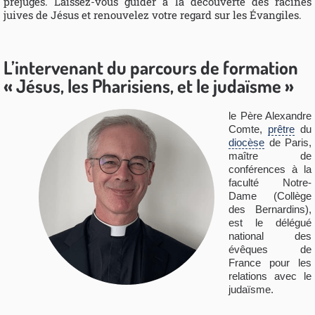
préjugés. Laissez-vous guider à la découverte des racines
juives de Jésus et renouvelez votre regard sur les Évangiles.
L’intervenant du parcours de formation
« Jésus, les Pharisiens, et le judaïsme »
le Père Alexandre
Comte,
prêtre
du
diocèse
de Paris,
maître de
conférences à la
faculté Notre-
Dame (Collège
des Bernardins),
est le délégué
national des
évêques de
France pour les
relations avec le
judaïsme.