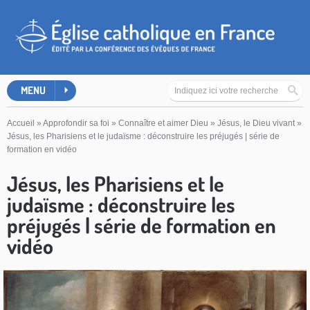
MENU
Accueil
»
Approfondir sa foi
»
Connaître et aimer Dieu
»
Jésus, le Dieu vivant
»
Jésus, les Pharisiens et le judaïsme : déconstruire les préjugés | série de
formation en vidéo
Jésus, les Pharisiens et le
judaïsme : déconstruire les
préjugés | série de formation en
vidéo