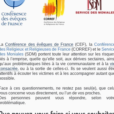
La
Conférence des évêques de France
(CEF), la
Conférenc
des Religieux et Religieuses de France
(CORREF) et le
Servic
des Moniales
(SDM) portent toute leur attention sur les risque
liés à l’emprise, quelle qu’elle soit, aux dérives sectaires, ains
qu’aux problématiques liées à la vie communautaire et à la
vi
consacrée
, ou à la sortie de celles-ci. Ils se veulent aussi êtr
attentifs à écouter les victimes et à les accompagner autant qu
possible.
Face à ces questionnements, ne restez pas seul(e), que cel
vous concerne vous directement, ou l’un de vos proches.
Des personnes peuvent vous répondre, selon votr
problématique.
Que pouvez-vous faire si vous souhaite