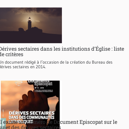
Dérives sectaires dans les institutions d’Église : liste
de critères
Un document rédigé à l’occasion de la création du Bureau des
dérives sectaires en 2014.
Il existe un numéro de Document Episcopat sur le
sujet des dérives sectaires