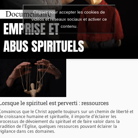
Cliquez pour accepter les cookies de
vidéos et réseaux sociaux et activer ce
contenu.
Lorsque le spirituel est perverti : ressources
Convaincus que le Christ appelle toujours sur un chemin de liberté et
de croissance humaine et spirituelle, il importe d’éclairer les
processus de dévoiement du spirituel et de faire valoir dans la
tradition de l’Église, quelques ressources pouvant éclairer la
vigilance dans ces domaines.