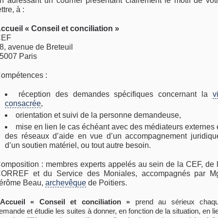
n adressant un courrier présentant clairement le motif de vot
ettre, à :
ccueil « Conseil et conciliation »
CEF
8, avenue de Breteuil
5007 Paris
ompétences :
réception des demandes spécifiques concernant la
v
consacrée
,
orientation et suivi de la personne demandeuse,
mise en lien le cas échéant avec des médiateurs externes 
des réseaux d’aide en vue d’un accompagnement juridiqu
d’un soutien matériel, ou tout autre besoin.
omposition : membres experts appelés au sein de la CEF, de 
ORREF et du Service des Moniales, accompagnés par M
érôme Beau,
archevêque
de Poitiers.
Accueil « Conseil et conciliation »
prend au sérieux chaq
emande et étudie les suites à donner, en fonction de la situation, en li