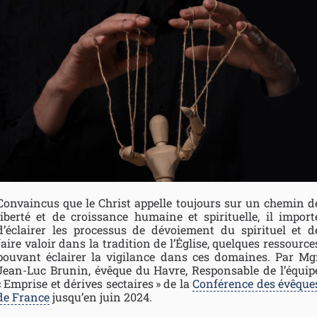
Convaincus que le Christ appelle toujours sur un chemin d
liberté et de croissance humaine et spirituelle, il import
d’éclairer les processus de dévoiement du spirituel et d
faire valoir dans la tradition de l’Église, quelques ressource
pouvant éclairer la vigilance dans ces domaines. Par Mg
Jean-Luc Brunin, évêque du Havre, Responsable de l’équip
« Emprise et dérives sectaires » de la
Conférence des évêque
de France
jusqu’en juin 2024.