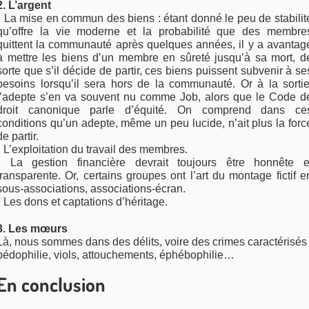
2. L’argent
• La mise en commun des biens : étant donné le peu de stabilit
qu’offre la vie moderne et la probabilité que des membre
quittent la communauté après quelques années, il y a avantag
à mettre les biens d’un membre en sûreté jusqu’à sa mort, d
sorte que s’il décide de partir, ces biens puissent subvenir à se
besoins lorsqu’il sera hors de la communauté. Or à la sortie
l’adepte s’en va souvent nu comme Job, alors que le Code d
droit canonique parle d’équité. On comprend dans ce
conditions qu’un adepte, même un peu lucide, n’ait plus la forc
de partir.
• L’exploitation du travail des membres.
• La gestion financière devrait toujours être honnête e
transparente. Or, certains groupes ont l’art du montage fictif e
sous-associations, associations-écran.
• Les dons et captations d’héritage.
3. Les mœurs
Là, nous sommes dans des délits, voire des crimes caractérisés 
pédophilie, viols, attouchements, éphébophilie…
En conclusion