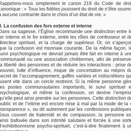
Rappelons-nous simplement le canon 219 du Code de droi
canonique : « Tous les fidèles jouissent du droit de n’être soumi
à aucune contrainte dans le choix d’un état de vie. »
3. La confusion des fors externe et interne
Dans sa sagesse, l’Église recommande une distinction entre l
for interne et le for externe, entre les rôles de confesseur et d
directeur spirituel, et la charge de supérieur. Or, on s’aperçoi
que la confusion est monnaie courante. De la même façon, l
suivi psychologique ne devrait jamais être fait en interne à un
communauté ou une association chrétiennes, afin de préserve
la liberté des personnes et de réduire les interactions : prise d
pouvoir, lutte d’influence, risque de concertation au mépris d
secret de l’accompagnement, gaffes variées et indiscrétions qu
fusent vite dans un cercle restreint. Si la même personne gèr
les postes communautaires importants, le suivi spirituel e
psychologique, et même la confession, on devine l’empris
qu’elle peut ainsi prendre sur les personnes. Cette distinction d
public et de l’intime est encore mise à mal par la mode de la 
transparence », ou dit autrement par les confessions publiques
Sous couvert de fraternité et de compassion, la personne es
ainsi bafouée dans son intimité salutaire et forcée à une sort
d’exhibitionnisme psycho-spirituel, c’est-à-dire finalement à u