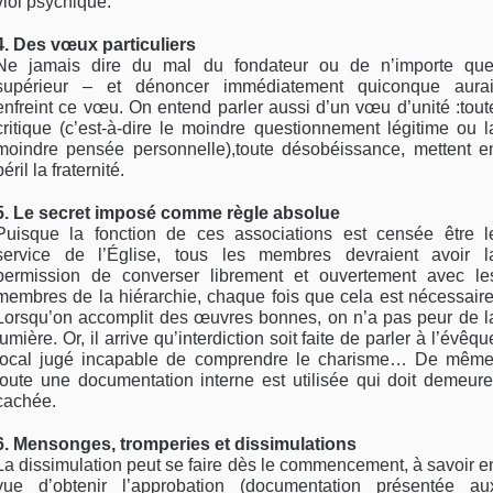
viol psychique.
4. Des vœux particuliers
Ne jamais dire du mal du fondateur ou de n’importe que
supérieur – et dénoncer immédiatement quiconque aurai
enfreint ce vœu. On entend parler aussi d’un vœu d’unité :tout
critique (c’est-à-dire le moindre questionnement légitime ou l
moindre pensée personnelle),toute désobéissance, mettent e
péril la fraternité.
5. Le secret imposé comme règle absolue
Puisque la fonction de ces associations est censée être l
service de l’Église, tous les membres devraient avoir l
permission de converser librement et ouvertement avec le
membres de la hiérarchie, chaque fois que cela est nécessaire
Lorsqu’on accomplit des œuvres bonnes, on n’a pas peur de l
lumière. Or, il arrive qu’interdiction soit faite de parler à l’évêqu
local jugé incapable de comprendre le charisme… De même
toute une documentation interne est utilisée qui doit demeure
cachée.
6. Mensonges, tromperies et dissimulations
La dissimulation peut se faire dès le commencement, à savoir e
vue d’obtenir l’approbation (documentation présentée au