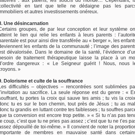
pauvres : aux païens, les soucis du monde… Cependant, l
collectivité en tant que telle ne dédaigne pas les parc
immobiliers et autres investissements onéreux.
8. Une désincarnation
Certains groupes, de par leur conception et leur système on
atteint le lien qui relie les enfants à leurs parents : l’autorit
parentale est pour ainsi dire transférée au « berger », les enfant
deviennent les enfants de la communauté ; l’image des parent
est dévalorisée. Dans le domaine de la santé, l’évidence d’u
besoin de traitement thérapeutique laisse la place à un mo
d’ordre dangereux : « Le Seigneur guérit ! Nous, nous l
croyons. »
9. Dolorisme et culte de la souffrance
Les difficultés – objectives – rencontrées sont sublimées pa
l’invitation au sacrifice. La seule réponse est du genre : « E
souffrant, tu portes la croix qui sauve tes amis ; tu vis la croix
donc tu es sur le bon chemin, tout près de Jésus ; tu as mal
donc tu grandis en luttant contre tes faiblesses ; tu souffres parc
que ta conversion est encore trop petite. » « Si tu n’as pas ten
le coup, c’est que tu ne pries pas assez ; c’est que tu ne t’es pa
assez dépouillé de toi-même. » Il convient de noter la proportio
importante de membres en mauvaise santé dans certain