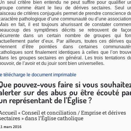
Un seul critère bien entendu ne peut suffire pour qualifier u
groupe comme étant le lieu de dérives sectaires. Seul u
faisceau de critères conjugués permet de prendre conscience d
caractère pathologique d’une communauté ou d’une association
Mais en fait, il est toujours ahurissant de constater commen
beaucoup des symptômes décrits se retrouvent de faço
récurrente dans un certain nombre de groupes qui fon
actuellement parler d’eux. Par ailleurs, toutes ces dérives qu
viennent d’être pointées dans certaines communauté
catholiques sont finalement identiques à celles que l’on trouv
dans les groupes sectaires en général. Les trois tentations d
pouvoir, de l’avoir et du jouir sont bien universelles.
je télécharge le document imprimable
Que pouvez-vous faire si vous souhaite
alerter sur des abus ou être écouté pa
un représentant de l’Église ?
Accueil « Conseil et conciliation / Emprise et dérives
sectaires » dans l’Église catholique
11 mars 2016