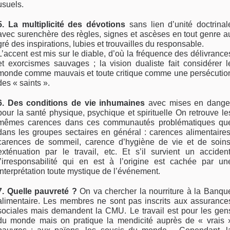
usuels.
5. La multiplicité des dévotions
sans lien d’unité doctrinal
avec surenchère des règles, signes et ascèses en tout genre a
gré des inspirations, lubies et trouvailles du responsable.
L’accent est mis sur le diable, d’où la fréquence des délivrance
et exorcismes sauvages ; la vision dualiste fait considérer l
monde comme mauvais et toute critique comme une persécutio
des « saints ».
6. Des conditions de vie inhumaines
avec mises en dange
pour la santé physique, psychique et spirituelle On retrouve le
mêmes carences dans ces communautés problématiques qu
dans les groupes sectaires en général : carences alimentaires
carences de sommeil, carence d’hygiène de vie et de soins
exténuation par le travail, etc. Et s’il survient un accident
l’irresponsabilité qui en est à l’origine est cachée par un
interprétation toute mystique de l’événement.
7. Quelle pauvreté ?
On va chercher la nourriture à la Banqu
alimentaire. Les membres ne sont pas inscrits aux assurance
sociales mais demandent la CMU. Le travail est pour les gen
du monde mais on pratique la mendicité auprès de « vrais 