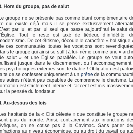
3. Hors du groupe, pas de salut
Le groupe ne se présente pas comme étant complémentaire d
ce qui existe déjà mais il se pense exclusivement alternatif
C’est par lui et par lui seul que passe aujourd’hui le salut d
l’Église. Tout le reste est taxé de tiédeur, d’infidélité, d
modernisme. De cet élitisme, découle le caractère « holistique 
de ces communautés :toutes les vocations sont revendiquée
dans le groupe qui ainsi se suffit à lui-même comme une « arch
de salut » et une Église parallèle. Le groupe se veut auto
suffisant jusque dans le discernement ou l’accompagnement 
les psychologues externes sont le diable ! Obligation est parfoi
faite de se confesser uniquement à un
prêtre
de la communauté
les autres n’étant pas capables de comprendre le charisme. L
formation est strictement interne et l’accent est mis massivemen
sur la pensée du fondateur.
4. Au-dessus des lois
Les habitants de la « Cité céleste » que constitue le groupe n
sont plus du monde. Ainsi, contrairement aux injonctions de
évêques, on ne cotise pas à la Cavimac. Sans parler de
infractions au niveau économique, ou au droit du travail ou au