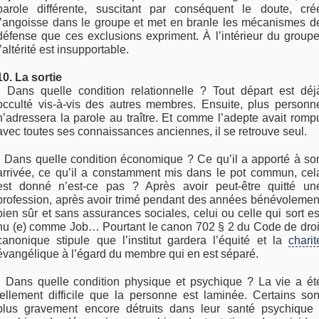
parole différente, suscitant par conséquent le doute, cré
l’angoisse dans le groupe et met en branle les mécanismes d
défense que ces exclusions expriment. À l’intérieur du groupe
l’altérité est insupportable.
10. La sortie
• Dans quelle condition relationnelle ? Tout départ est déj
occulté vis-à-vis des autres membres. Ensuite, plus personn
n’adressera la parole au traître. Et comme l’adepte avait romp
avec toutes ses connaissances anciennes, il se retrouve seul.
• Dans quelle condition économique ? Ce qu’il a apporté à so
arrivée, ce qu’il a constamment mis dans le pot commun, cel
est donné n’est-ce pas ? Après avoir peut-être quitté un
profession, après avoir trimé pendant des années bénévolemen
bien sûr et sans assurances sociales, celui ou celle qui sort es
nu (e) comme Job… Pourtant le canon 702 § 2 du Code de droi
canonique stipule que l’institut gardera l’équité et la
charit
évangélique à l’égard du membre qui en est séparé.
• Dans quelle condition physique et psychique ? La vie a ét
tellement difficile que la personne est laminée. Certains son
plus gravement encore détruits dans leur santé psychique 