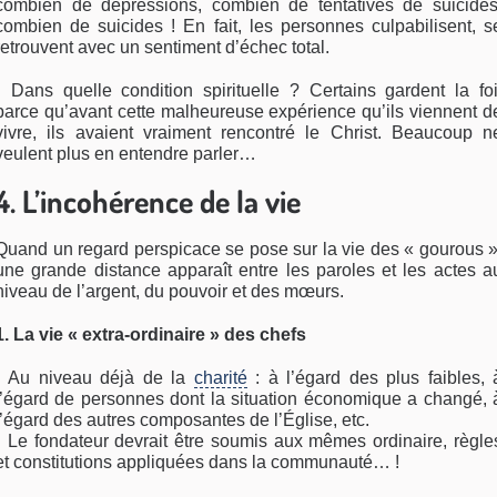
combien de dépressions, combien de tentatives de suicides
combien de suicides ! En fait, les personnes culpabilisent, s
retrouvent avec un sentiment d’échec total.
• Dans quelle condition spirituelle ? Certains gardent la foi
parce qu’avant cette malheureuse expérience qu’ils viennent d
vivre, ils avaient vraiment rencontré le Christ. Beaucoup n
veulent plus en entendre parler…
4. L’incohérence de la vie
Quand un regard perspicace se pose sur la vie des « gourous »
une grande distance apparaît entre les paroles et les actes a
niveau de l’argent, du pouvoir et des mœurs.
1. La vie « extra-ordinaire » des chefs
• Au niveau déjà de la
charité
: à l’égard des plus faibles, 
l’égard de personnes dont la situation économique a changé, 
l’égard des autres composantes de l’Église, etc.
• Le fondateur devrait être soumis aux mêmes ordinaire, règle
et constitutions appliquées dans la communauté… !