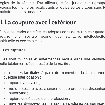
règles de la sécurité. Par ailleurs, le flou juridique du group
expose les membres récalcitrants à toutes sortes d’abus sans l
moindre recours possible.
II. La coupure avec l’extérieur
Suivre ce leader entraîne les adeptes dans de multiples rupture
(relationnelle, sociale, économique, sanitaire, intellectuelle
spirituelle et ecclésiale…).
1. Les ruptures
Elles sont multiples et enferment la recrue dans une véritabl
bulle totalement déconnectée de la réalité :
ruptures familiales à partir du moment où la famille éme
quelque interrogation ;
ruptures amicales ;
rupture sociale avec changement de prénom et disparitio
du patronyme ;
rupture des études, de la profession ;
ruptures économiques : la recrue se déleste de ses bien