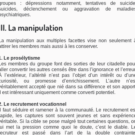
groupes : dépressions notamment, tentatives de suicide
suicides, déclenchement ou aggravation de maladie
psychiatriques.
III. La manipulation
La manipulation aux multiples facettes vise non seulement 
attirer les membres mais aussi à les conserver.
1. Le prosélytisme
Les membres du groupe font des sorties de leur citadelle pou
aller convertir les autres censés être dans l’ignorance et l’erreur
À l’extérieur, l’altérité n’est pas l’objet d’un intérêt ou d’un
curiosité, ou promesse d’enrichissement. L’autre n’es
véritablement accepté que nié dans sa différence et son apport
Il est intéressant uniquement comme converti potentiel.
2. Le recrutement vocationnel
ll faut séduire et ramener à la communauté. Le recrutement es
rapide, les captures sont souvent jeunes et sans expérienc
véritable. Si la cible se pose malgré tout certaines questions, o
lui met la pression comme quoi le doute, c’est le diable. L
recruteur est passé dans l’art de la double contrainte