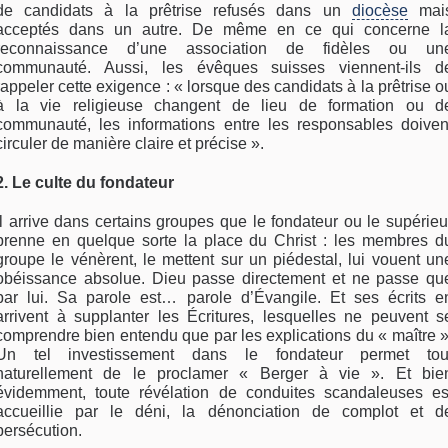
de candidats à la prêtrise refusés dans un
diocèse
mai
acceptés dans un autre. De même en ce qui concerne l
reconnaissance d’une association de fidèles ou un
communauté. Aussi, les évêques suisses viennent-ils d
rappeler cette exigence : « lorsque des candidats à la prêtrise o
à la vie religieuse changent de lieu de formation ou d
communauté, les informations entre les responsables doiven
circuler de manière claire et précise ».
2. Le culte du fondateur
Il arrive dans certains groupes que le fondateur ou le supérieu
prenne en quelque sorte la place du Christ : les membres d
groupe le vénèrent, le mettent sur un piédestal, lui vouent un
obéissance absolue. Dieu passe directement et ne passe qu
par lui. Sa parole est… parole d’Évangile. Et ses écrits e
arrivent à supplanter les Écritures, lesquelles ne peuvent s
comprendre bien entendu que par les explications du « maître »
Un tel investissement dans le fondateur permet tou
naturellement de le proclamer « Berger à vie ». Et bie
évidemment, toute révélation de conduites scandaleuses es
accueillie par le déni, la dénonciation de complot et d
persécution.