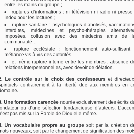
entre les mains du groupe ;
ruptures d’informations : ni télévision ni radio ni presse 
index pour les lectures ;
rupture sanitaire : psychologues diabolisés, vaccination
interdites, médecines et psycho-thérapies alternative
imposées, collusion avec des médecins amis de l
communauté…
rupture ecclésiale : fonctionnement auto-suffisant 
méfiance vis-à-vis des autorités ;
et même rupture interne entre les membres : absence d
relations interpersonnelles, avec devoir de délation.
2. Le contrôle sur le choix des confesseurs
et directeur
spirituels contrairement à la liberté due aux membres en c
domaine
.
3. Une formation carencée
nourrie exclusivement des écrits d
fondateur ou d’une sélection tendancieuse d’auteurs. L’accen
n’est pas mis sur la Parole de Dieu elle-même.
4. Un vocabulaire propre au groupe
soit par la création d
mots nouveaux, soit par le changement de signification des mot