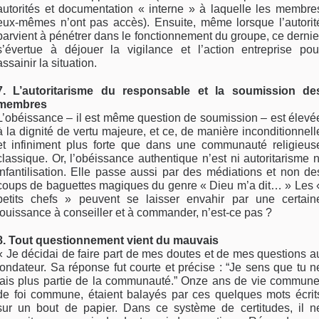
autorités et documentation « interne » à laquelle les membre
eux-mêmes n’ont pas accès). Ensuite, même lorsque l’autorit
parvient à pénétrer dans le fonctionnement du groupe, ce dernie
s’évertue à déjouer la vigilance et l’action entreprise pou
assainir la situation.
7. L’autoritarisme du responsable et la soumission de
membres
L’obéissance – il est même question de soumission – est élevé
à la dignité de vertu majeure, et ce, de manière inconditionnell
et infiniment plus forte que dans une communauté religieus
classique. Or, l’obéissance authentique n’est ni autoritarisme n
infantilisation. Elle passe aussi par des médiations et non de
coups de baguettes magiques du genre « Dieu m’a dit… » Les 
petits chefs » peuvent se laisser envahir par une certain
jouissance à conseiller et à commander, n’est-ce pas ?
8. Tout questionnement vient du mauvais
« Je décidai de faire part de mes doutes et de mes questions a
fondateur. Sa réponse fut courte et précise : “Je sens que tu n
fais plus partie de la communauté.” Onze ans de vie commune
de foi commune, étaient balayés par ces quelques mots écrit
sur un bout de papier. Dans ce système de certitudes, il n