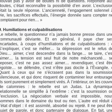
pouvait pas y avoir de doutes ni de questions. Répondre au
doutes, c’était reconnaître la possibilité d’en avoir. L’exclusio
était la seule réponse. L’ancienneté, l’engagement solennel 
vie, les sacrifices effectués, l’énergie donnée sans compter n
comptaient pour rien… »
9. Humiliations et culpabilisations
Le rebelle, le questionneur n’a jamais bonne presse dans un
communauté déviante. Et en général, il paye cher se
incartades, à coups d’humiliations et de culpabilisations : 
S’expliquer, c’est se méfier… la dépression est le refus d
Dieu… aimer, c’est descendre dans la fange… se taire, c’es
aimer… la tension est seul fruit de notre méchanceté… s
reposer, c’est ne pas assez aimer… revendiquer, c’est êtr
égoïste… se défendre, c’est n’être pas docile à l’Évangile. 
Quant à ceux qui ne s’écrasent pas dans la soumissio
silencieuse, et qui donc risquent de contaminer leur entourage
ils sont purement et simplement virés. À l’intérieur, on les couvr
de calomnies : le rebelle est un Judas. La dynamiqu
relationnelle se simplifie à l’extrême : c’est la soumission o
l’exclusion. La négociation verbale est impossible, nou
sommes dans le domaine du tout ou rien. L’autre est réduit 
l’état d’objet : il est assimilé, absorbé ou rejeté. Il ne peut êtr
sujet de parole, et donc partenaire de dialogue. En fait, un